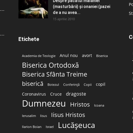
Despre păcatul malahiei
Po
(masturbării) şi onaniei (pazei
de a nu avea...
St
15 aprilie 2010
C
Etichete
Anul nou
avort
Academia de Teologie
Biserica
Biserica Ortodoxă
Biserica Sfânta Treime
biserică
copil
Botezul
Conferință
Copii
dragoste
Coronavirus
Cruce
Dumnezeu
Hristos
Icoana
Iisus Hristos
Ierusalim
Iisus
Lucășeuca
Ilarion Boian
Israel