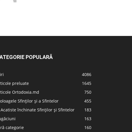
ATEGORIE POPULARĂ
iri
4086
ticole preluate
1645
ticole Ortodoxia.md
750
oloagele Sfinților și a Sfintelor
455
 Acatiste închinate Sfinților și Sfintelor
183
ugăciuni
163
ră categorie
160