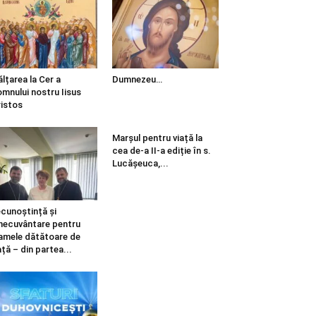
ălțarea la Cer a
Dumnezeu…
mnului nostru Iisus
istos
Marșul pentru viață la
cea de-a II-a ediție în s.
Lucășeuca,...
cunoștință și
necuvântare pentru
mele dătătoare de
ață – din partea...