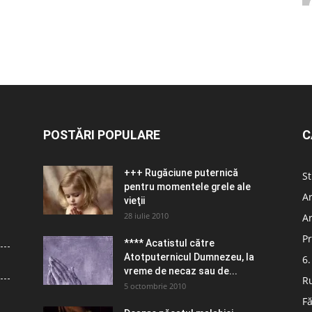
POSTĂRI POPULARE
C
+++ Rugăciune puternică
St
pentru momentele grele ale
Ar
vieţii
28 iulie 2010
Ar
Pr
**** Acatistul către
Atotputernicul Dumnezeu, la
6.
vreme de necaz sau de...
R
5 octombrie 2010
Fă