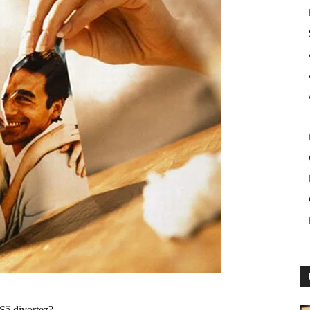
Să divorţez?