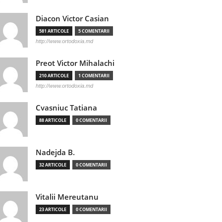
Diacon Victor Casian
581 ARTICOLE
5 COMENTARII
http://www.ortodoxia.md
Preot Victor Mihalachi
210 ARTICOLE
1 COMENTARII
http://www.ortodoxia.md
Cvasniuc Tatiana
88 ARTICOLE
0 COMENTARII
Nadejda B.
32 ARTICOLE
0 COMENTARII
Vitalii Mereutanu
23 ARTICOLE
0 COMENTARII