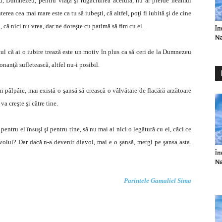
u, Dumnezeu, pentru viaţa şi rugăciunea aceluia, nu ar pierde neamul
terea cea mai mare este ca tu să iubeşti, că altfel, poţi fi iubită şi de cine
, că nici nu vrea, dar ne doreşte cu patimă să fim cu el.
În
Na
tul că ai o iubire trează este un motiv în plus ca să ceri de la Dumnezeu
zonanţă sufletească, altfel nu-i posibil.
ai pâlpâie, mai există o şansă să crească o vâlvătaie de flacără arzătoare
a creşte şi către tine.
pentru el însuşi şi pentru tine, să nu mai ai nici o legătură cu el, căci ce
olul? Dar dacă n-a devenit diavol, mai e o şansă, mergi pe şansa asta.
În
Na
Parintele Gamaliel Sima