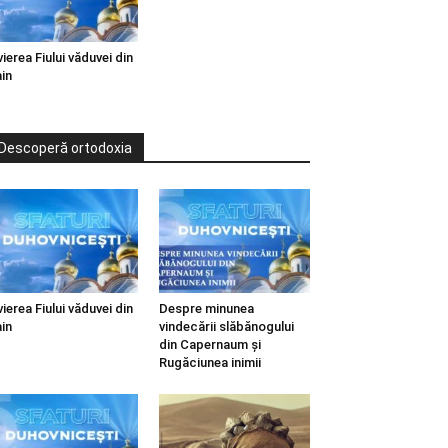
vierea Fiului văduvei din
in
Descoperă ortodoxia
vierea Fiului văduvei din
Despre minunea
in
vindecării slăbănogului
din Capernaum și
Rugăciunea inimii