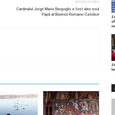
Articolul următor
Cardinalul Jorge Mario Bergoglio a fost ales noul
Papă al Bisericii Romano-Catolice
Za
sf
nu
Zi
lu