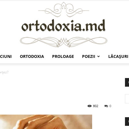
CIUNI
ORTODOXIA
PROLOAGE
POEZII
LĂCAŞURI
Ortodoxia.md
orţez?
802
0