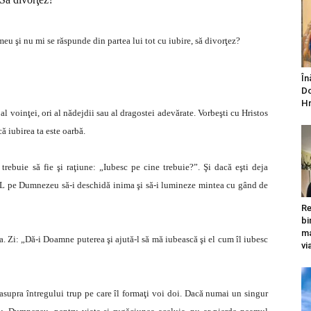
meu şi nu mi se răspunde din partea lui tot cu iubire, să divorţez?
În
Do
Hr
al voinţei, ori al nădejdii sau al dragostei adevărate. Vorbeşti cu Hristos
ă iubirea ta este oarbă.
trebuie să fie şi raţiune: „Iubesc pe cine trebuie?”. Şi dacă eşti deja
gă-L pe Dumnezeu să-i deschidă inima şi să-i lumineze mintea cu gând de
Re
bi
ma
ţa. Zi: „Dă-i Doamne puterea şi ajută-l să mă iubească şi el cum îl iubesc
vi
asupra întregului trup pe care îl formaţi voi doi. Dacă numai un singur