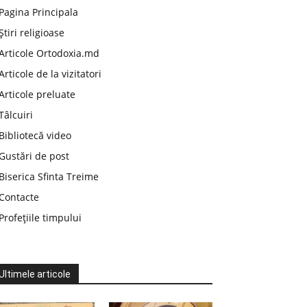
Pagina Principala
Știri religioase
Articole Ortodoxia.md
Articole de la vizitatori
Articole preluate
Tâlcuiri
Bibliotecă video
Gustări de post
Biserica Sfinta Treime
Contacte
Profețiile timpului
Ultimele articole