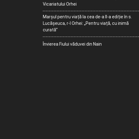
Vicariatului Orhei
Marșul pentru viață la cea de-a II-a ediție în s.
Lucășeuca, r-l Orhei: „Pentru viață, cu inimă
curată”
Învierea Fiului văduvei din Nain