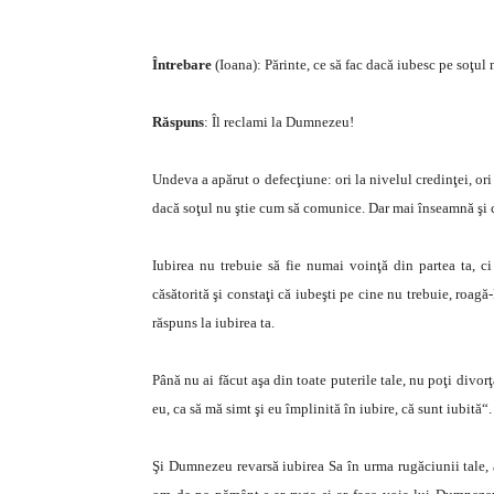
Întrebare
(Ioana): Părinte, ce să fac dacă iubesc pe soţul 
Răspuns
: Îl reclami la Dumnezeu!
Undeva a apărut o defecţiune: ori la nivelul credinţei, ori 
dacă soţul nu ştie cum să comunice. Dar mai înseamnă şi c
Iubirea nu trebuie să fie numai voinţă din partea ta, ci 
căsătorită şi constaţi că iubeşti pe cine nu trebuie, roa
răspuns la iubirea ta.
Până nu ai făcut aşa din toate puterile tale, nu poţi divor
eu, ca să mă simt şi eu împlinită în iubire, că sunt iubită“.
Şi Dumnezeu revarsă iubirea Sa în urma rugăciunii tale, 