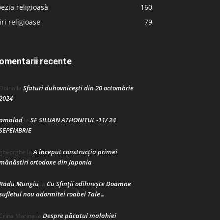
ezia religioasă
160
iri religioase
79
omentarii recente
Sfaturi duhovnicești din 20 octombrie
Doina
la
2024
amalad
SF SILUAN ATHONITUL -11/ 24
la
SEPEMBRIE
A început construcţia primei
gheorghe
la
mănăstiri ortodoxe din Japonia
Radu Mungiu
Cu Sfinții odihnește Doamne
la
sufletul nou adormitei roabei Tale…
Despre păcatul malahiei
Crina Marina
la