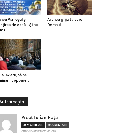
heu Vameșul și
Aruncă grija ta spre
ințirea de casă… Și nu
Domnul…
mai!
ua Învierii, să ne
minăm popoare…
Autorii noștri
Preot Iulian Raţă
3878 ARTICOLE
6 COMENTARII
http://www.ortodoxia.md