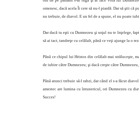
om de pe pământ s-ar ruga şi ar face voia lui Dumneze
omenesc, dacă acela Îi cere să nu-l piardă. Dar să ştii că pu
nu trebuie, de diavol. E un fel de a spune, el nu poate iubi
Dar dacă tu eşti cu Dumnezeu şi soţul nu te înţelege, fap
să ai tact, tandreţe cu celălalt, până ce veţi ajunge la o re
Până ce chipul lui Hristos din celălalt mai străluceşte, m
de iubire către Dumnezeu; şi dacă creşte către Dumnezeu, v
Până atunci trebuie să-l rabzi, dar când el s-a făcut diavol 
amestec are lumina cu întunericul, ori Dumnezeu cu diav
Succes!