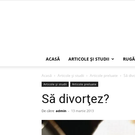
ACASĂ
ARTICOLE ŞI STUDII
RUGĂ
Acasă
Articole şi studii
Articole preluate
Să div
Articole şi studii
Articole preluate
Să divorţez?
De către
admin
-
13 martie 2013