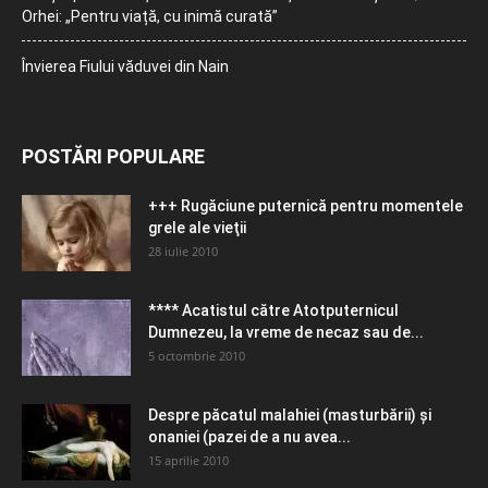
Orhei: „Pentru viață, cu inimă curată”
Învierea Fiului văduvei din Nain
POSTĂRI POPULARE
+++ Rugăciune puternică pentru momentele
grele ale vieţii
28 iulie 2010
**** Acatistul către Atotputernicul
Dumnezeu, la vreme de necaz sau de...
5 octombrie 2010
Despre păcatul malahiei (masturbării) şi
onaniei (pazei de a nu avea...
15 aprilie 2010