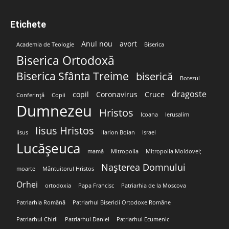
Etichete
Anul nou
avort
Academia de Teologie
Biserica
Biserica Ortodoxă
Biserica Sfânta Treime
biserică
Botezul
dragoste
copil
Coronavirus
Cruce
Conferință
Copii
Dumnezeu
Hristos
Icoana
Ierusalim
Iisus Hristos
Iisus
Ilarion Boian
Israel
Lucășeuca
mamă
Mitropolia
Mitropolia Moldovei;
Nașterea Domnului
moarte
Mântuitorul Hristos
Orhei
ortodoxia
Papa Francisc
Patriarhia de la Moscova
Patriarhia Română
Patriarhul Bisericii Ortodoxe Române
Patriarhul Chiril
Patriarhul Daniel
Patriarhul Ecumenic