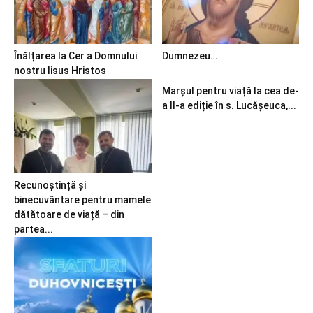
Înălțarea la Cer a Domnului
Dumnezeu…
nostru Iisus Hristos
Marșul pentru viață la cea de-
a II-a ediție în s. Lucășeuca,...
Recunoștință și
binecuvântare pentru mamele
dătătoare de viață – din
partea...