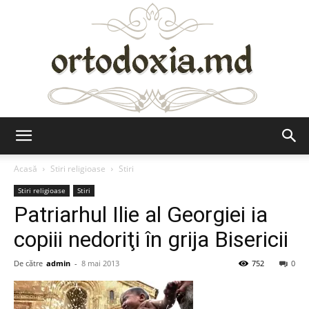
Ortodoxia.md
Acasă
Stiri religioase
Stiri
Stiri religioase
Stiri
Patriarhul Ilie al Georgiei ia
copiii nedoriţi în grija Bisericii
De către
admin
-
8 mai 2013
752
0