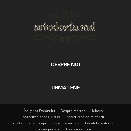
DESPRE NOI
URMAȚI-NE
Înălțarea Domnului
Despre Martorii lui Iehova
pogorirea-sfintului-duh
Piedici în calea mîntuirii
Ortodoxia pentru copii
Păcatul avortului
Păcatul vrăjitoriilor
Crucea preoției
Despre vaccine