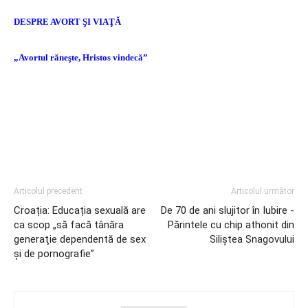
DESPRE AVORT ŞI VIAŢĂ
„Avortul răneşte, Hristos vindecă”
Articolul precedent
Articolul următor
Croația: Educația sexuală are
De 70 de ani slujitor în Iubire -
ca scop „să facă tânăra
Părintele cu chip athonit din
generaţie dependentă de sex
Siliştea Snagovului
şi de pornografie”