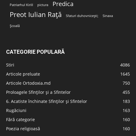
Predica
Patriarhul Kirill
pictura
Preot Iulian Rață
Sfaturi duhovnicești;
Sinaxa
Școală
CATEGORIE POPULARĂ
Stiri
4086
Articole preluate
1645
Articole Ortodoxia.md
750
Proloagele Sfinților și a Sfintelor
455
6. Acatiste închinate Sfinților și Sfintelor
183
Rugăciuni
163
Fără categorie
160
Poezia religioasă
160