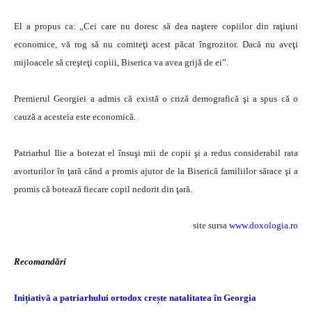
El a propus ca: „Cei care nu doresc să dea naştere copiilor din raţiuni
economice, vă rog să nu comiteţi acest păcat îngrozitor. Dacă nu aveţi
mijloacele să creşteţi copiii, Biserica va avea grijă de ei”.
Premierul Georgiei a admis că există o criză demografică şi a spus că o
cauză a acesteia este economică.
Patriarhul Ilie a botezat el însuşi mii de copii şi a redus considerabil rata
avorturilor în ţară când a promis ajutor de la Biserică familiilor sărace şi a
promis că botează fiecare copil nedorit din ţară.
site sursa
www.doxologia.ro
Recomandări
Inițiativă a patriarhului ortodox crește natalitatea în Georgia