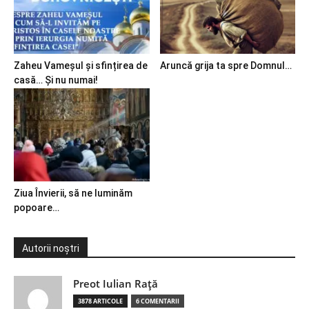
Zaheu Vameșul și sfințirea de
Aruncă grija ta spre Domnul…
casă… Și nu numai!
Ziua Învierii, să ne luminăm
popoare…
Autorii noștri
Preot Iulian Raţă
3878 ARTICOLE
6 COMENTARII