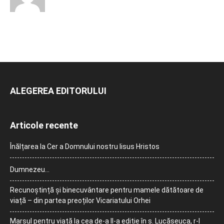
ALEGEREA EDITORULUI
Articole recente
Înălțarea la Cer a Domnului nostru Iisus Hristos
Dumnezeu…
Recunoștință și binecuvântare pentru mamele dătătoare de
viață – din partea preoților Vicariatului Orhei
Marșul pentru viață la cea de-a II-a ediție în s. Lucășeuca, r-l