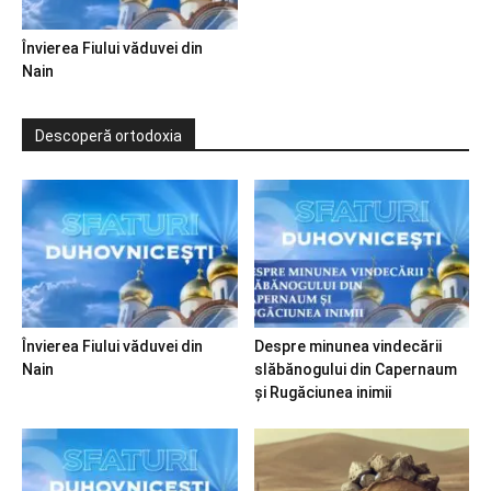
Învierea Fiului văduvei din
Nain
Descoperă ortodoxia
Învierea Fiului văduvei din
Despre minunea vindecării
Nain
slăbănogului din Capernaum
și Rugăciunea inimii