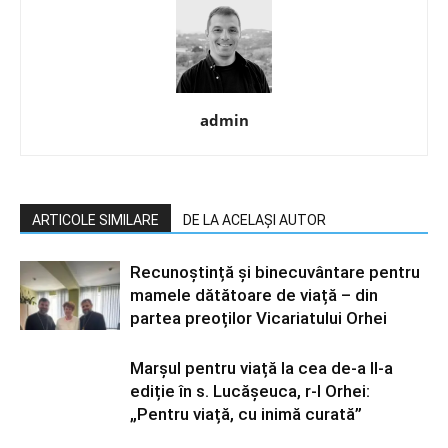
admin
ARTICOLE SIMILARE
DE LA ACELAȘI AUTOR
Recunoștință și binecuvântare pentru
mamele dătătoare de viață – din
partea preoților Vicariatului Orhei
Marșul pentru viață la cea de-a II-a
ediție în s. Lucășeuca, r-l Orhei:
„Pentru viață, cu inimă curată”