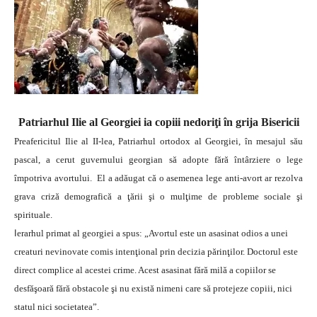
Patriarhul Ilie al Georgiei ia copiii nedoriţi în grija Bisericii
Preafericitul Ilie al II-lea, Patriarhul ortodox al Georgiei, în mesajul său
pascal, a cerut guvernului georgian să adopte fără întârziere o lege
împotriva avortului.
El a adăugat că o asemenea lege anti-avort ar rezolva
grava criză demografică a ţării şi o mulţime de probleme sociale şi
spirituale.
I
erarhul primat al georgiei a spus: „Avortul este un asasinat odios a unei
creaturi nevinovate comis intenţional prin decizia părinţilor. Doctorul este
direct complice al acestei crime. Acest asasinat fără milă a copiilor se
desfăşoară fără obstacole şi nu există nimeni care să protejeze copiii, nici
statul nici societatea”.