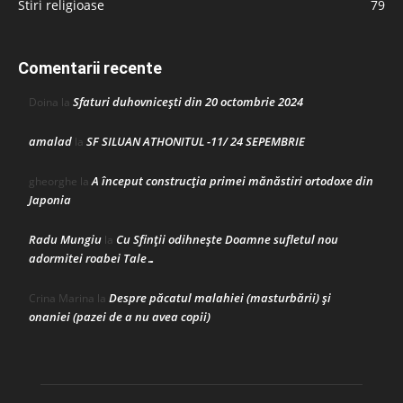
Stiri religioase
79
Comentarii recente
Sfaturi duhovnicești din 20 octombrie 2024
Doina
la
amalad
SF SILUAN ATHONITUL -11/ 24 SEPEMBRIE
la
A început construcţia primei mănăstiri ortodoxe din
gheorghe
la
Japonia
Radu Mungiu
Cu Sfinții odihnește Doamne sufletul nou
la
adormitei roabei Tale…
Despre păcatul malahiei (masturbării) şi
Crina Marina
la
onaniei (pazei de a nu avea copii)