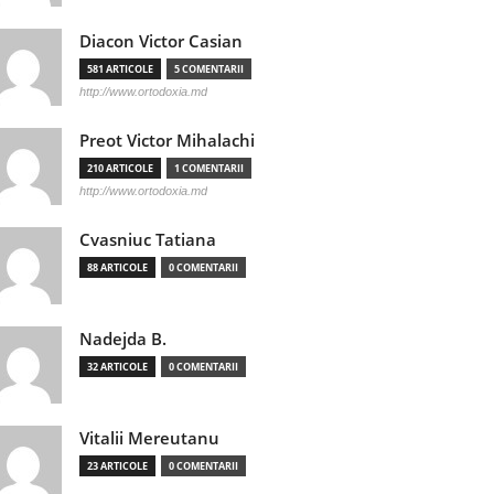
Diacon Victor Casian
581 ARTICOLE
5 COMENTARII
http://www.ortodoxia.md
Preot Victor Mihalachi
210 ARTICOLE
1 COMENTARII
http://www.ortodoxia.md
Cvasniuc Tatiana
88 ARTICOLE
0 COMENTARII
Nadejda B.
32 ARTICOLE
0 COMENTARII
Vitalii Mereutanu
23 ARTICOLE
0 COMENTARII