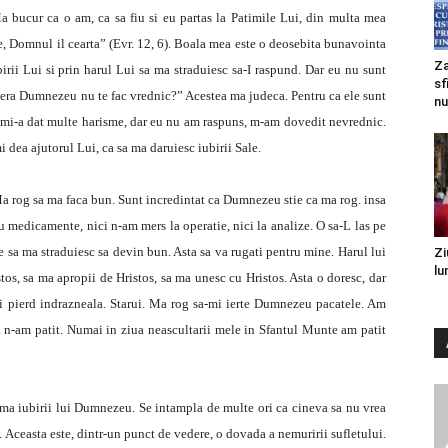
bucur ca o am, ca sa fiu si eu partas la Patimile Lui, din multa mea
e, Domnul il cearta” (Evr. 12, 6). Boala mea este o deosebita bunavointa
Za
ii Lui si prin harul Lui sa ma straduiesc sa-I raspund. Dar eu nu sunt
sf
opera Dumnezeu nu te fac vrednic?” Acestea ma judeca. Pentru ca ele sunt
nu
mi-a dat multe harisme, dar eu nu am raspuns, m-am dovedit nevrednic.
 dea ajutorul Lui, ca sa ma daruiesc iubirii Sale.
 rog sa ma faca bun. Sunt incredintat ca Dumnezeu stie ca ma rog. insa
u medicamente, nici n-am mers la operatie, nici la analize. O sa-L las pe
e sa ma straduiesc sa devin bun. Asta sa va rugati pentru mine. Harul lui
Zi
lu
s, sa ma apropii de Hristos, sa ma unesc cu Hristos. Asta o doresc, dar
i pierd indrazneala. Starui. Ma rog sa-mi ierte Dumnezeu pacatele. Am
 n-am patit. Numai in ziua neascultarii mele in Sfantul Munte am patit
ama iubirii lui Dumnezeu. Se intampla de multe ori ca cineva sa nu vrea
. Aceasta este, dintr-un punct de vedere, o dovada a nemuririi sufletului.