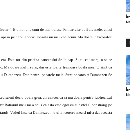
În
Na
 hotar!”. E o minune cum de mai traiesc. Printre alte boli ale mele, am si
si apasa pe nervul optic. De-asta nu mai vad acum. Ma doare infricosator.
ra. Este tot din pricina cancerului de la cap. Si cu cat merg, o sa se
sc. Ma doare mult, sufar, dar este foarte frumoasa boala mea. O simt ca
 lui Dumnezeu. Este pentru pacatele mele. Sunt pacatos si Dumnezeu Se
În
Na
u sa-mi dea o boala grea, un cancer, ca sa ma doara pentru iubirea Lui
ar Batranul meu mi-a spus ca asta este egoism si astfel il constrang pe
ruit. Vedeti insa ca Dumnezeu n-a uitat cererea mea si mi-a dat aceasta