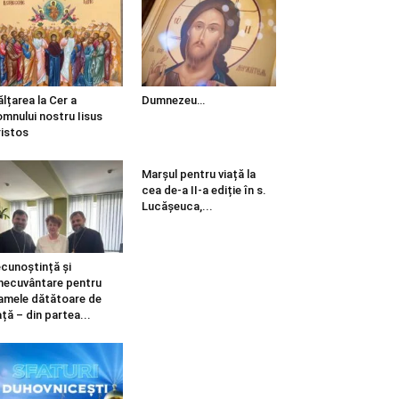
ălțarea la Cer a
Dumnezeu…
mnului nostru Iisus
istos
Marșul pentru viață la
cea de-a II-a ediție în s.
Lucășeuca,...
cunoștință și
necuvântare pentru
mele dătătoare de
ață – din partea...