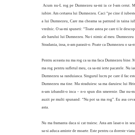
Acum nu-L rog pe Dumnezeu sa-mi ia ce I-am cerut. Ma 
iubire. Am certarea lui Dumnezeu. Caci “pe cine il iubest
a lui Dumnezeu, Care ma cheama sa patrund in taina iubir
vrednic. O sa-mi spuneti: “Toate astea pe care ti le desc
ale harului lui Dumnezeu. Nu-i nimic al meu. Dumnezeu 
Stradania, insa, n-am parasit-o. Poate ca Dumnezeu o sa-mi
Pentru aceasta nu ma rog ca sa ma faca Dumnezeu bine. Ma
ma rog pentru sufletul meu, ca sa-mi ierte pacatele. Nu ia
Dumnezeu sa randuiasca. Singurul lucru pe care il fac est
Dumnezeu ma tine. Ma straduiesc sa ma daruiesc lui Hristo
n-am izbandit-o inca – n-o spun din smerenie. Dar nu-m
auzit pe multi spunand: “Nu pot sa ma rog”. Eu asa ceva
asta.
Nu ma framanta daca si cat traiesc. Asta am lasat-o in se
sa-si aduca aminte de moarte. Este pentru ca doreste viata