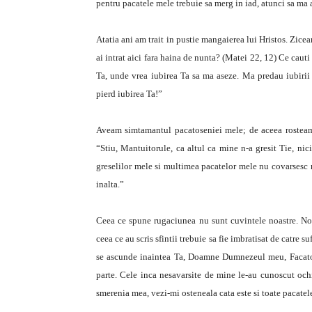
pentru pacatele mele trebuie sa merg in iad, atunci sa ma
Atatia ani am trait in pustie mangaierea lui Hristos. Zic
ai intrat aici fara haina de nunta? (Matei 22, 12) Ce cauti
Ta, unde vrea iubirea Ta sa ma aseze. Ma predau iubirii 
pierd iubirea Ta!”
Aveam simtamantul pacatoseniei mele; de aceea rosteam
“Stiu, Mantuitorule, ca altul ca mine n-a gresit Tie, nic
greselilor mele si multimea pacatelor mele nu covarsesc
inalta.”
Ceea ce spune rugaciunea nu sunt cuvintele noastre. Noi 
ceea ce au scris sfintii trebuie sa fie imbratisat de catre su
se ascunde inaintea Ta, Doamne Dumnezeul meu, Facatorul
parte. Cele inca nesavarsite de mine le-au cunoscut ochii
smerenia mea, vezi-mi osteneala cata este si toate pacatel