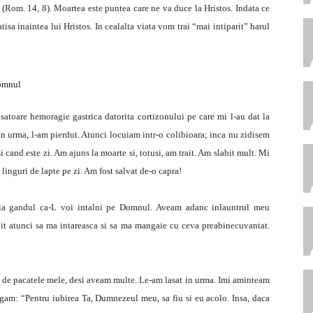
(Rom. 14, 8). Moartea este puntea care ne va duce la Hristos. Indata ce
sa inaintea lui Hristos. In cealalta viata vom trai “mai intiparit” harul
Domnul
atoare hemoragie gastrica datorita cortizonului pe care mi l-au dat la
din urma, l-am pierdut. Atunci locuiam intr-o colibioara; inca nu zidisem
i cand este zi. Am ajuns la moarte si, totusi, am trait. Am slabit mult. Mi
i linguri de lapte pe zi. Am fost salvat de-o capra!
 la gandul ca-L voi intalni pe Domnul. Aveam adanc inlauntrul meu
t atunci sa ma intareasca si sa ma mangaie cu ceva preabinecuvantat.
de pacatele mele, desi aveam multe. Le-am lasat in urma. Imi aminteam
am: “Pentru iubirea Ta, Dumnezeul meu, sa fiu si eu acolo. Insa, daca