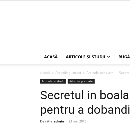
ACASĂ
ARTICOLE ŞI STUDII
RUGĂ
Acasă
Articole şi studii
Articole preluate
Secretu
Articole şi studii
Articole preluate
Secretul in boala
pentru a dobandi
De către
admin
-
23 mai 2013