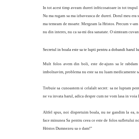
In tot acest timp aveam dureri infricosatoare in tot trup
Nu ma rugam sa ma izbaveasca de dureri. Dorul meu era sa
ma temeam de moarte. Mergeam la Hristos. Precum v-am 
nu din interes, nu ca sa-mi dea sanatate. O simteam cuvan
Secretul in boala este sa te lupti pentru a dobandi harul
Mult folos avem din boli, este de-ajuns sa le rabdam
imbolnavim, problema nu este sa nu luam medicamente sa
Trebuie sa cunoastem si celalalt secret: sa ne luptam pen
ne va invata harul, adica despre cum ne vom lasa in voia l
Altfel spus, noi dispretuim boala, nu ne gandim la ea, n
face minunea Sa pentru ceea ce este de folos sufletului n
Hristos Dumnezeu sa o dam!”