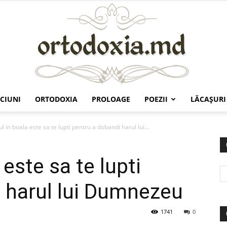
CIUNI
ORTODOXIA
PROLOAGE
POEZII
LĂCAŞURI
Ortodoxia.md
l in boala este sa te lupti pentru a dobandi harul lui...
 este sa te lupti
 harul lui Dumnezeu
1741
0