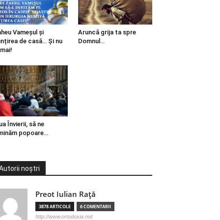
heu Vameșul și
Aruncă grija ta spre
ințirea de casă… Și nu
Domnul…
mai!
ua Învierii, să ne
minăm popoare…
Autorii noștri
Preot Iulian Raţă
3878 ARTICOLE
6 COMENTARII
http://www.ortodoxia.md