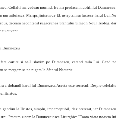
ul meu. Ceilalti ma vedeau murind. Eu ma predasem iubirii lui Dumnezeu.
 ma miluiasca. Ma sprijinisem de El, asteptam sa lucreze harul Lui. Nu
spus, ziceam necontenit rugaciunea Sfantului Simeon Noul Teolog, dar
t cu cuvant.
 lui Dumnezeu
 fara cartire si sa-L slavim pe Dumnezeu, cerand mila Lui. Cand ne
u sa mergem sa ne rugam la Sfantul Nectarie.
tru a dobandi harul lui Dumnezeu. Acesta este secretul. Despre celelalte
ui Hristos.
e gandim la Hristos, simplu, imperceptibil, dezinteresat, iar Dumnezeu
ostru. Precum zicem la Dumnezeiasca Liturghie: “Toata viata noastra lui