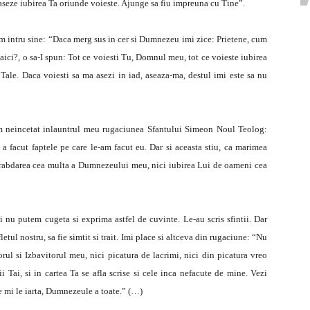
 aseze iubirea Ta oriunde voieste. Ajunge sa fiu impreuna cu Tine”.
eam intru sine: “Daca merg sus in cer si Dumnezeu imi zice: Prietene, cum
 aici?, o sa-I spun: Tot ce voiesti Tu, Domnul meu, tot ce voieste iubirea
Tale. Daca voiesti sa ma asezi in iad, aseaza-ma, destul imi este sa nu
 neincetat inlauntrul meu rugaciunea Sfantului Simeon Noul Teolog:
i a facut faptele pe care le-am facut eu. Dar si aceasta stiu, ca marimea
 rabdarea cea multa a Dumnezeului meu, nici iubirea Lui de oameni cea
nu putem cugeta si exprima astfel de cuvinte. Le-au scris sfintii. Dar
fletul nostru, sa fie simtit si trait. Imi place si altceva din rugaciune: “Nu
 si Izbavitorul meu, nici picatura de lacrimi, nici din picatura vreo
 Tai, si in cartea Ta se afla scrise si cele inca nefacute de mine. Vezi
e mi le iarta, Dumnezeule a toate.” (…)