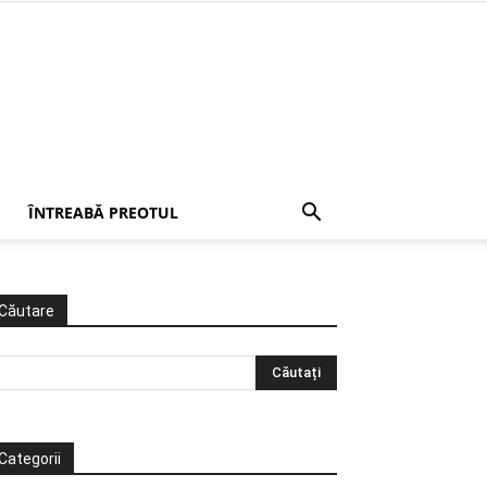
ÎNTREABĂ PREOTUL
Căutare
Categorii