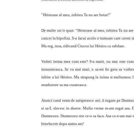
“Hristoase al meu, iubirea Ta nu are hotar!”
De multe ori ii spun: “Hristoase al meu, iubirea Ta nu are
cancer la hipofiza. S-a facut acolo o tumoare care creste 
Ma rog, insa, ridicand Crucea lui Hristos cu rabdare.
Vedeti inima mea cum este? S-a marit, nu mai este cum e
inrautateasca. Se va mai mari, o sa-mi fie greu sa vorbe
iubire a lui Hristos. Ma strapung la inima si multumesc
straduieste sa ma curateasca.
Atunci cand eram de saisprezece ani, il rugam pe Dumneze
si sa-L slavesc in durere. Multa vreme m-am rugat asa. D
Dumnezeu. Dumnezeu stie ce-o sa faca. Asa ca n-am mai sta
binefacere dupa atatia ani!