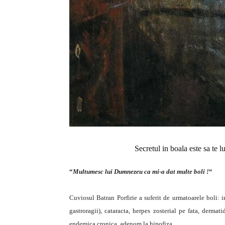
Secretul in boala este sa te
“
Multumesc lui Dumnezeu ca mi-a dat multe boli !
“
Cuviosul Batran Porfirie a suferit de urmatoarele boli: i
gastroragii), cataracta, herpes zosterial pe fata, dermat
endemica cronica, adenom la hipofiza.