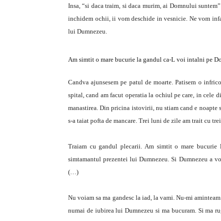
Insa, “si daca traim, si daca murim, ai Domnului suntem” 
inchidem ochii, ii vom deschide in vesnicie. Ne vom infati
lui Dumnezeu.
Am simtit o mare bucurie la gandul ca-L voi intalni pe 
Candva ajunsesem pe patul de moarte. Patisem o infricos
spital, cand am facut operatia la ochiul pe care, in cele 
manastirea. Din pricina istovirii, nu stiam cand e noapte s
s-a taiat pofta de mancare. Trei luni de zile am trait cu tre
Traiam cu gandul plecarii. Am simtit o mare bucurie
simtamantul prezentei lui Dumnezeu. Si Dumnezeu a voi
(…)
Nu voiam sa ma gandesc la iad, la vami. Nu-mi aminteam 
numai de iubirea lui Dumnezeu si ma bucuram. Si ma rug