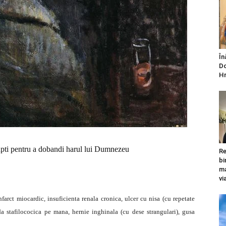
În
Do
Hr
 lupti pentru a dobandi harul lui Dumnezeu
Re
bi
ma
vi
nfarct miocardic, insuficienta renala cronica, ulcer cu nisa (cu repetate
ida stafilococica pe mana, hernie inghinala (cu dese strangulari), gusa