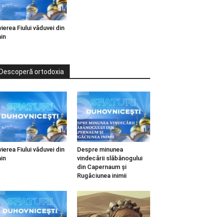
vierea Fiului văduvei din
in
Descoperă ortodoxia
vierea Fiului văduvei din
Despre minunea
in
vindecării slăbănogului
din Capernaum și
Rugăciunea inimii