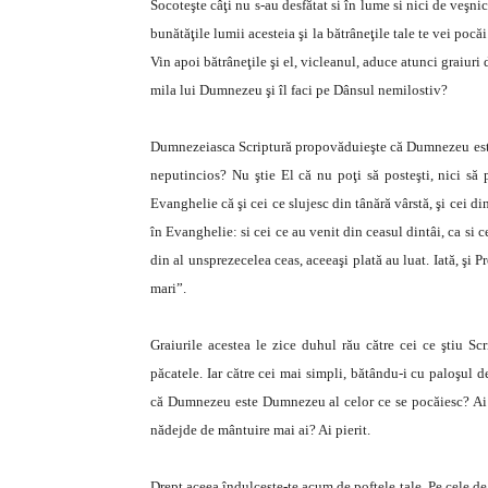
Socoteşte câţi nu s-au desfătat si în lume si nici de veşnic
bunătăţile lumii acesteia şi la bătrâneţile tale te vei pocăi
Vin apoi bătrâneţile şi el, vicleanul, aduce atunci graiuri 
mila lui Dumnezeu şi îl faci pe Dânsul nemilostiv?
Dumnezeiasca Scriptură propovăduieşte că Dumnezeu este m
neputincios? Nu ştie El că nu poţi să posteşti, nici să 
Evanghelie că şi cei ce slujesc din tânără vârstă, şi cei di
în Evanghelie: si cei ce au venit din ceasul dintâi, ca si cei
din al unsprezecelea ceas, aceeaşi plată au luat. Iată, şi
mari”.
Graiurile acestea le zice duhul rău către cei ce ştiu Scri
păcatele. Iar către cei mai simpli, bătându-i cu paloşul 
că Dumnezeu este Dumnezeu al celor ce se pocăiesc? Ai fost
nădejde de mântuire mai ai? Ai pierit.
Drept aceea îndulceşte-te acum de poftele tale. Pe cele de d