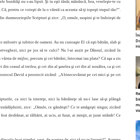
ele bunătăţi nu s-au lipsit. Şi tu eşti tânăr, mănâncă, bea, veseleşte-te cu
. Că, pentru ce voieşti de la o vârstă ca aceasta să-ţi topeşti trupul tău?”.
din dumnezeieştile Scripturi şi zice: „O, omule, suspini şi te îndoieşti de
În
Do
ilostiv şi iubitor de oameni. Au nu cunoaşte El că eşti bătrân, slab şi
Hr
priveghezi, nici pe jos să te culci? Nu l-ai auzit pe Dânsul, zicând în
n vârsta de mijloc, precum şi cei bătrâni, întocmai iau plata? Că aşa a zis
 din ceasul al treilea, şi cei din al şaselea şi cei din al nouălea, ca şi cei
 Proorocul David a proorocit zicând: „A binecuvântat pe cei mici şi pe cei
Re
pturile, ca nici la tinereţe, nici la bătrâneţe să nu-i lase să-şi plângă
bi
ma
deznădăjduirii, zice: „Omule, ce gândeşti? Ce te amăgeşti singur, zicând
vi
 desfrânat, ai tâlhărit, ai ucis, ai furat, ai minţit, ai jurat strâmb! Ce
incolo le-ai pierdut, vezi, de acestea de aici să nu te lipseşti!”. Acestea