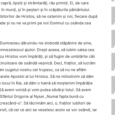
capră, lipsiţi şi strâmtarăţi, rău primiţi. Ei, de care
 în munţi, şi în peşteri şi în crăpăturile pământului.
ubitorilor de Hristos, să ne ostenim şi noi, fiecare după
roade şi nu ne va primi pe noi Domnul cu osânda cea
i, Dumnezeu dăruindu-ne slobodă stăpânire de sine,
 dumnezeiescul ajutor. Drept aceea, să iubim calea cea
 cu Hristos vom împărăţi, şi să fugim de umblările căii
icinuitoare de osândă veşnică. Deci, fraţilor, să lucrăm
âm cugetul nostru cel trupesc, ca să nu ne aflăm
rele Apostol al lui Hristos. Să ne milostivim să dăm
m locui în Rai, să dăm o haină să moştenim împărăţia
 Să avem voinţă şi vom putea săvârşi totul. Să avem
e Sfântul Grigorie al Nysei „Numai fapta bună cu
escând-o”. Să lăcrimăm aici, o, fraţilor iubitori de
rsit, că cei ce aici se veselesc acolo se vor osândi, iar