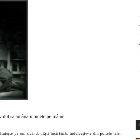
avolul să amânăm binele pe mâine
sfătuieşte pe om zicând: „Eşti încă tânăr, îndulceşte-te din poftele tale.