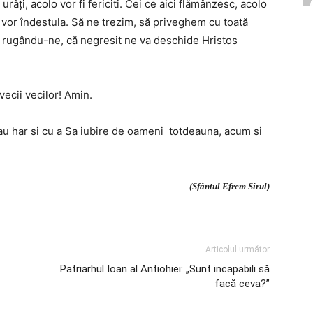
urâţi, acolo vor fi fericiti. Cei ce aici flămânzesc, acolo
e vor îndestula. Să ne trezim, să priveghem cu toată
şi rugându-ne, că negresit ne va deschide Hristos
vecii vecilor! Amin.
au har si cu a Sa iubire de oameni totdeauna, acum si
(Sfântul Efrem Sirul)
Articolul următor
Patriarhul Ioan al Antiohiei: „Sunt incapabili să
facă ceva?”