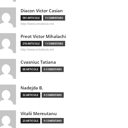
Diacon Victor Casian
581 ARTICOLE
5 COMENTARII
http://www.ortodoxia.md
Preot Victor Mihalachi
210 ARTICOLE
1 COMENTARII
http://www.ortodoxia.md
Cvasniuc Tatiana
88 ARTICOLE
0 COMENTARII
Nadejda B.
32 ARTICOLE
0 COMENTARII
Vitalii Mereutanu
23 ARTICOLE
0 COMENTARII