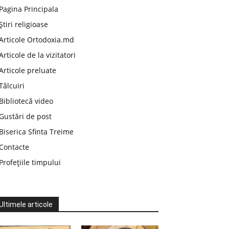
Pagina Principala
Știri religioase
Articole Ortodoxia.md
Articole de la vizitatori
Articole preluate
Tâlcuiri
Bibliotecă video
Gustări de post
Biserica Sfinta Treime
Contacte
Profețiile timpului
Ultimele articole