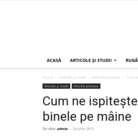
ACASĂ
ARTICOLE ŞI STUDII
RUGĂ
Acasă
Articole şi studii
Articole preluate
Cum ne
Articole şi studii
Articole preluate
Cum ne ispiteşt
binele pe mâine
De către
admin
-
24 iunie 2013