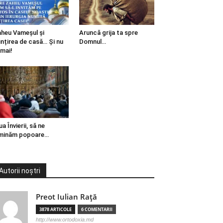
heu Vameșul și
Aruncă grija ta spre
ințirea de casă… Și nu
Domnul…
mai!
ua Învierii, să ne
minăm popoare…
Autorii noștri
Preot Iulian Raţă
3878 ARTICOLE
6 COMENTARII
http://www.ortodoxia.md