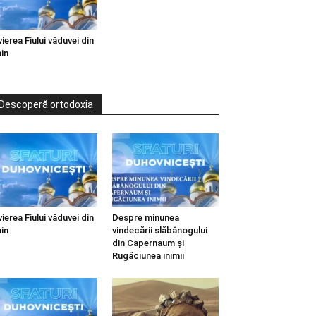
vierea Fiului văduvei din
in
Descoperă ortodoxia
vierea Fiului văduvei din
Despre minunea
in
vindecării slăbănogului
din Capernaum și
Rugăciunea inimii