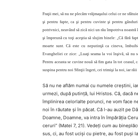
Fraţii mei, să nu ne plecăm vrăjmaşului celui ce ne sfătuieş
şi pentru fapte, ca şi pentru cuvinte şi pentru gânduri
potrivnici, neavând să zică nici un rău împotriva noastră 
şi împreună cu toţi aceştia să slujim binele: „Că fără fapt
moarte sunt. Că este cu neputinţă ca cineva, îmbuibân
Evangheliei ce zice: „Luaţi seama la voi înşivă, să nu s
Pentru aceasta se cuvine nouă să fim gata în tot ceasul, c
suspina pentru noi Sfinţii îngeri, cei trimişi la noi, iar răi
Să nu ne aflăm numai cu numele creştini, ia
urmezi, după putinţă, lui Hristos. Că, dacă
împlinirea celorlalte porunci, ne vom face n
noi în răutate şi în păcat. Că l-au auzit pe D
Doamne, Doamne, va intra în împărăţia Ceruri
ceruri” (Matei 7, 21). Vedeţi cum au bineplă
sus, ci, au fost ucişi cu pietre, au fost puşi l