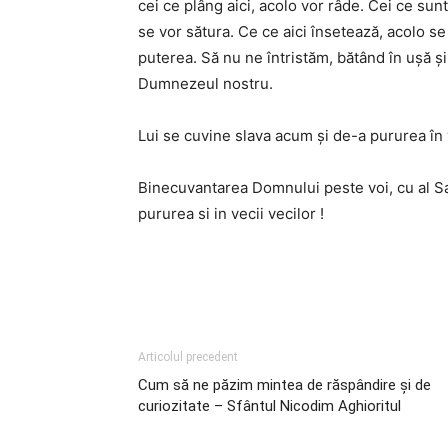
cei ce plâng aici, acolo vor râde. Cei ce sunt 
se vor sătura. Ce ce aici însetează, acolo s
puterea. Să nu ne întristăm, bătând în uşă 
Dumnezeul nostru.
Lui se cuvine slava acum şi de-a pururea în 
Binecuvantarea Domnului peste voi, cu al S
pururea si in vecii vecilor !
Articolul precedent
Cum să ne păzim mintea de răspândire și de
curiozitate – Sfântul Nicodim Aghioritul