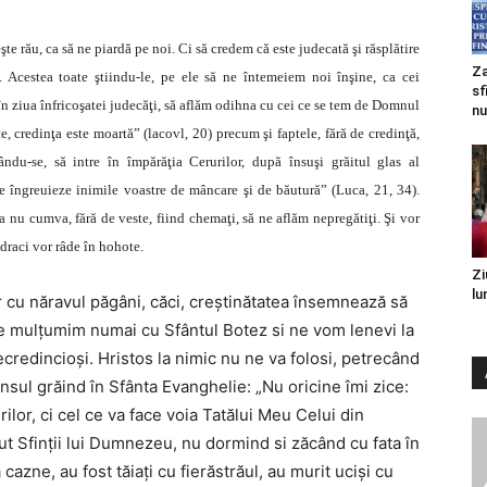
te rău, ca să ne piardă pe noi. Ci să credem că este judecată şi răsplătire
Za
. Acestea toate ştiindu-le, pe ele să ne întemeiem noi înşine, ca cei
sf
în ziua înfricoşatei judecăţi, să aflăm odihna cu cei ce se tem de Domnul
nu
e, credinţa este moartă” (lacovl, 20) precum şi faptele, fără de credinţă,
du-se, să intre în împărăţia Cerurilor, după însuşi grăitul glas al
e îngreuieze inimile voastre de mâncare şi de băutură” (Luca, 21, 34).
a nu cumva, fără de veste, fiind chemaţi, să ne aflăm nepregătiţi. Şi vor
i draci vor râde în hohote.
Zi
lu
r cu năravul păgâni, căci, creştinătatea însemnează să
 ne mulţumim numai cu Sfântul Botez si ne vom lenevi la
ecredincioşi. Hristos la nimic nu ne va folosi, petrecând
ânsul grăind în Sfânta Evanghelie: „Nu oricine îmi zice:
lor, ci cel ce va face voia Tatălui Meu Celui din
cut Sfinţii lui Dumnezeu, nu dormind si zăcând cu fata în
a cazne, au fost tăiaţi cu fierăstrăul, au murit ucişi cu