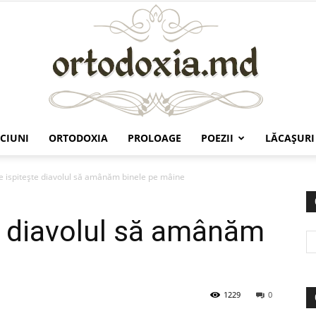
CIUNI
ORTODOXIA
PROLOAGE
POEZII
LĂCAŞURI
Ortodoxia.md
 ispiteşte diavolul să amânăm binele pe mâine
e diavolul să amânăm
1229
0