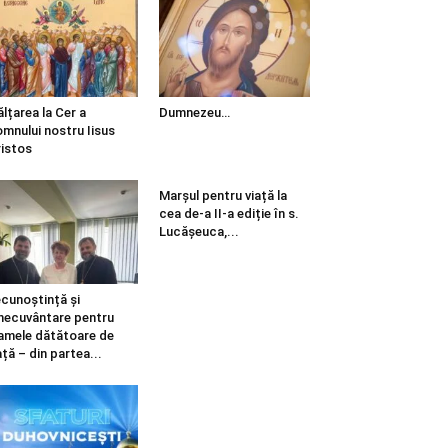
ălțarea la Cer a
Dumnezeu…
mnului nostru Iisus
istos
Marșul pentru viață la
cea de-a II-a ediție în s.
Lucășeuca,...
cunoștință și
necuvântare pentru
mele dătătoare de
ață – din partea...