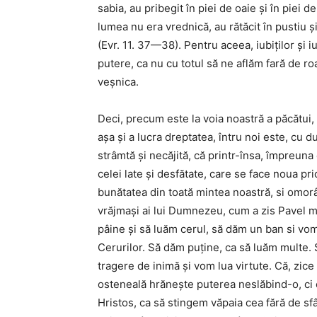
sabia, au pribegit în piei de oaie şi în piei de 
lumea nu era vrednică, au rătăcit în pustiu şi
(Evr. 11. 37—38). Pentru aceea, iubiţilor şi i
putere, ca nu cu totul să ne aflăm fară de 
veşnica.
Deci, precum este la voia noastră a păcătu
aşa şi a lucra dreptatea, întru noi este, cu
strâmtă şi necăjită, că printr-însa, împreuna
celei late şi desfătate, care se face noua pr
bunătatea din toată mintea noastră, si omor
vrăjmaşi ai lui Dumnezeu, cum a zis Pavel ma
pâine şi să luăm cerul, să dăm un ban si vo
Cerurilor. Să dăm puţine, ca să luăm multe.
tragere de inimă şi vom lua virtute. Că, zic
osteneală hrăneşte puterea neslăbind-o, ci cr
Hristos, ca să stingem văpaia cea fără de sfâ