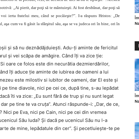
trivă: „Ai pierit, dar poţi să te mântuieşti. Ai fost desfrânat, dar poţi să
 voi ierta fratelui meu, când se pocăieşte?”. I-a răspuns Hristos: „De
În
Na
 aşa cum va fi găsit la sfârşitul său, aşa se va judeca ori în bine, ori în
şii şi să nu deznădăjduieşti. Adu-ţi aminte de fericitul
ul şi vei scăpa de amăgire. Când îţi va zice ţie:
: „Si oare ce folos este din necurătia dezmierdărilor,
când îţi aduce ţie aminte de iubirea de oameni a lui
nezeu este milostiv si iubitor de oameni, dar El este şi
i pe tine diavole, nici pe cei ce, după tine, s-au lepădat
 dacă îti va zice: „Eu sunt fără de trup şi nu sunt legat
În
Na
dar pe tine te va cruţa”. Atunci răspunde-i: „Dar, de ce,
t? Nici pe Eva, nici pe Cain, nici pe cei din vremea
 ucenicul Său Iuda? Şi dacă pe ucenicul Său nu l-a
rte de mine, lepădatule din cer”. Şi pecetluieşte-te pe