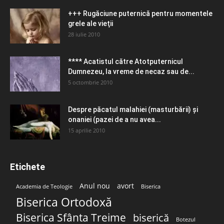
+++ Rugăciune puternică pentru momentele
grele ale vieţii
28 iulie 2010
**** Acatistul către Atotputernicul
Dumnezeu, la vreme de necaz sau de...
5 octombrie 2010
Despre păcatul malahiei (masturbării) şi
onaniei (pazei de a nu avea...
15 aprilie 2010
Etichete
Anul nou
avort
Academia de Teologie
Biserica
Biserica Ortodoxă
Biserica Sfânta Treime
biserică
Botezul