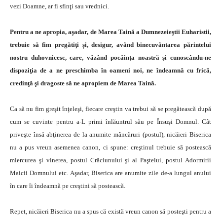
vezi Doamne, ar fi sfinţi sau vrednici.
Pentru a ne apropia, aşadar, de Marea Taină a Dumnezeieştii Euharistii,
trebuie să fim pregătiţi și, desigur, având binecuvântarea părintelui
nostru duhovnicesc, care, văzând pocăinţa noastră şi cunoscându-ne
dispoziţia de a ne preschimba în oameni noi, ne îndeamnă cu frică,
credinţă şi dragoste să ne apropiem de Marea Taină.
Ca să nu fim greşit înţeleşi, fiecare creştin va trebui să se pregătească după
cum se cuvinte pentru a-L primi înlăuntrul său pe Însuşi Domnul. Cât
priveşte însă abţinerea de la anumite mâncăruri (postul), nicăieri Biserica
nu a pus vreun asemenea canon, ci spune: creştinul trebuie să postească
miercurea şi vinerea, postul Crăciunului şi al Paştelui, postul Adormirii
Maicii Domnului etc. Aşadar, Biserica are anumite zile de-a lungul anului
în care îi îndeamnă pe creştini să postească.
Repet, nicăieri Biserica nu a spus că există vreun canon să posteşti pentru a