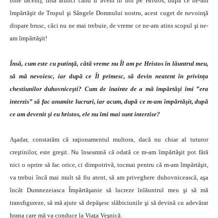
bine facem), însă atunci când Îl avem în noi pe Hristos, după ce ne-am
împărtăşit de Trupul şi Sângele Domnului nostru, acest cuget de nevoinţă
dispare brusc, căci nu ne mai trebuie, de vreme ce ne-am atins scopul şi ne-
am împărtăşit!
Însă, cum este cu putinţă, câtă vreme nu Îl am pe Hristos în lăuntrul meu,
să mă nevoiesc, iar după ce Îl primesc, să devin neatent în privința
chestiunilor duhovniceşti? Cum de înainte de a mă împărtăşi îmi ”era
interzis” să fac anumite lucruri, iar acum, după ce m-am împărtăşit, după
ce am devenit şi eu hristos, ele nu îmi mai sunt interzise?
Aşadar, constatăm că raţionamentul multora, dacă nu chiar al tuturor
creştinilor, este greşit. Nu înseamnă că odată ce m-am împărtăşit pot fără
nici o oprire să fac orice, ci dimpotrivă, tocmai pentru că m-am împărtăşit,
va trebui încă mai mult să fiu atent, să am priveghere duhovnicească, aşa
încât Dumnezeiasca Împărtăşanie să lucreze înlăuntrul meu şi să mă
transfigureze, să mă ajute să depăşesc slăbiciunile şi să devină cu adevărat
hrana care mă va conduce la Viaţa Veşnică.