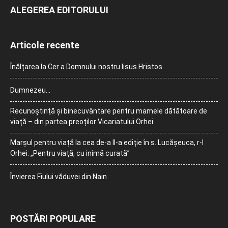
ALEGEREA EDITORULUI
Articole recente
Înălțarea la Cer a Domnului nostru Iisus Hristos
Dumnezeu…
Recunoștință și binecuvântare pentru mamele dătătoare de
viață – din partea preoților Vicariatului Orhei
Marșul pentru viață la cea de-a II-a ediție în s. Lucășeuca, r-l
Orhei: „Pentru viață, cu inimă curată”
Învierea Fiului văduvei din Nain
POSTĂRI POPULARE