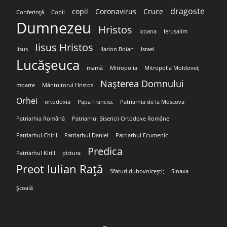
dragoste
copil
Coronavirus
Cruce
Conferință
Copii
Dumnezeu
Hristos
Icoana
Ierusalim
Iisus Hristos
Iisus
Ilarion Boian
Israel
Lucășeuca
mamă
Mitropolia
Mitropolia Moldovei;
Nașterea Domnului
moarte
Mântuitorul Hristos
Orhei
ortodoxia
Papa Francisc
Patriarhia de la Moscova
Patriarhia Română
Patriarhul Bisericii Ortodoxe Române
Patriarhul Chiril
Patriarhul Daniel
Patriarhul Ecumenic
Predica
Patriarhul Kirill
pictura
Preot Iulian Rață
Sfaturi duhovnicești;
Sinaxa
Școală