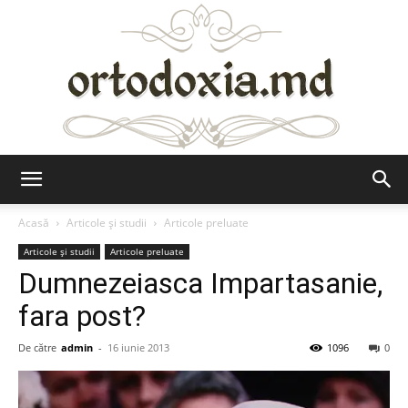
Ortodoxia.md
Acasă
Articole şi studii
Articole preluate
Articole şi studii
Articole preluate
Dumnezeiasca Impartasanie,
fara post?
De către
admin
-
16 iunie 2013
1096
0