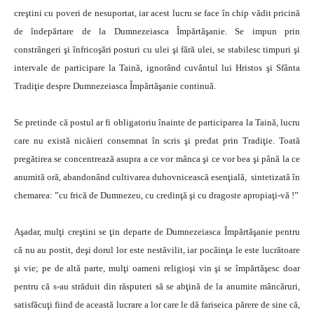
creştini cu poveri de nesuportat, iar acest lucru se face în chip vădit pricină
de îndepărtare de la Dumnezeiasca Împărtăşanie. Se impun prin
constrângeri şi înfricoşări posturi cu ulei şi fără ulei, se stabilesc timpuri şi
intervale de participare la Taină, ignorând cuvântul lui Hristos şi Sfânta
Tradiţie despre Dumnezeiasca Împărtăşanie continuă.
Se pretinde că postul ar fi obligatoriu înainte de participarea la Taină, lucru
care nu există nicăieri consemnat în scris şi predat prin Tradiţie. Toată
pregătirea se concentrează asupra a ce vor mânca şi ce vor bea şi până la ce
anumită oră, abandonând cultivarea duhovnicească esenţială, sintetizată în
chemarea: ”cu frică de Dumnezeu, cu credinţă şi cu dragoste apropiaţi-vă !”
Aşadar, mulţi creştini se ţin departe de Dumnezeiasca Împărtăşanie pentru
că nu au postit, deşi dorul lor este nestăvilit, iar pocăinţa le este lucrătoare
şi vie; pe de altă parte, mulţi oameni religioşi vin şi se împărtăşesc doar
pentru că s-au străduit din răsputeri să se abţină de la anumite mâncăruri,
satisfăcuţi fiind de această lucrare a lor care le dă fariseica părere de sine că,