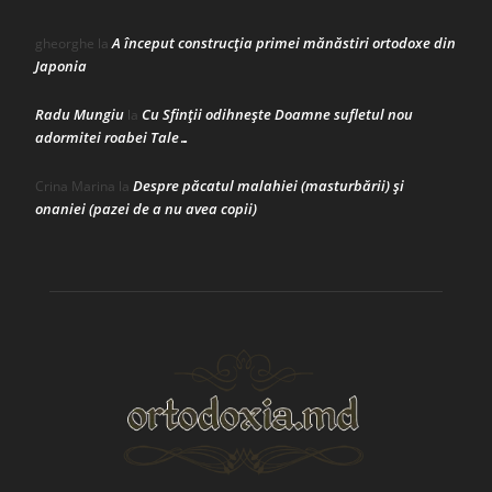
A început construcţia primei mănăstiri ortodoxe din
gheorghe
la
Japonia
Radu Mungiu
Cu Sfinții odihnește Doamne sufletul nou
la
adormitei roabei Tale…
Despre păcatul malahiei (masturbării) şi
Crina Marina
la
onaniei (pazei de a nu avea copii)