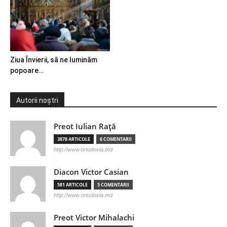
Ziua Învierii, să ne luminăm
popoare…
Autorii noștri
Preot Iulian Raţă
3878 ARTICOLE
6 COMENTARII
http://www.ortodoxia.md
Diacon Victor Casian
581 ARTICOLE
5 COMENTARII
http://www.ortodoxia.md
Preot Victor Mihalachi