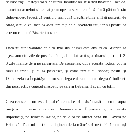
te împărtăşi. Posteşti toate posturile rânduite ale Bisericii noastre? Dacă da,
atunci nu ar trebui să te mai preocupe acest subiect. Însă, dacă părintele tău
duhovnicesc judecă că pentru o mai bună pregătire bine ar fi să posteşti, de
pildă, o zi, o vei face ca ascultare faţă de duhovnicul tău, iar nu pentru că
este un canon al Bisericii noastre.
Dacă nu sunt valabile cele de mai sus, atunci este absurd ca Biserica să
aşeze anumite zile de post de-a lungul anului; ar fi spus doar să postim 1, 2,
3 zile înainte de a ne împărtăşi. De asemenea, după această logică, copiii
mici ar trebui şi ei să postească, şi chiar fără ulei! Aşadar, postul şi
Dumnezeiasca Împărtăşanie nu sunt legate direct, ci mai degrabă indirect,
din perspectiva cugetului ascetic pe care ar trebui să îl avem cu toţii.
Ceea ce este absurd este faptul că de multe ori insistăm atât de mult asupra
pregătirii noastre dinaintea Dumnezeieştii Împărtăşanii, iar odată
împărtăşiţi, ne relaxăm. Adică, pe de o parte, atunci când nu-L avem pe
Hristos în lăuntrul nostru, ne abţinem de la mâncăruri, ne înfrânăm etc. (şi