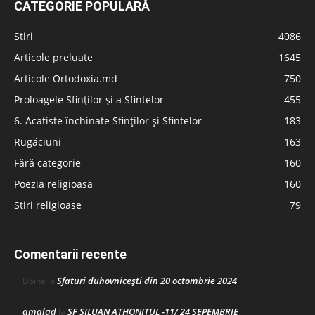
CATEGORIE POPULARĂ
Stiri
4086
Articole preluate
1645
Articole Ortodoxia.md
750
Proloagele Sfinților și a Sfintelor
455
6. Acatiste închinate Sfinților și Sfintelor
183
Rugăciuni
163
Fără categorie
160
Poezia religioasă
160
Stiri religioase
79
Comentarii recente
Sfaturi duhovnicești din 20 octombrie 2024
Doina
la
amalad
SF SILUAN ATHONITUL -11/ 24 SEPEMBRIE
la