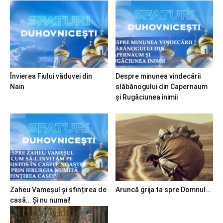
Învierea Fiului văduvei din
Despre minunea vindecării
Nain
slăbănogului din Capernaum
și Rugăciunea inimii
Zaheu Vameșul și sfințirea de
Aruncă grija ta spre Domnul…
casă… Și nu numai!