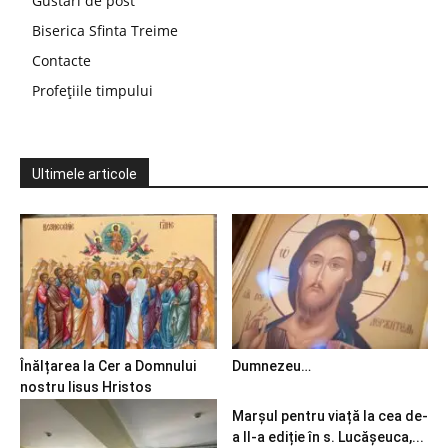
Gustări de post
Biserica Sfinta Treime
Contacte
Profețiile timpului
Ultimele articole
Înălțarea la Cer a Domnului
Dumnezeu…
nostru Iisus Hristos
Marșul pentru viață la cea de-
a II-a ediție în s. Lucășeuca,...