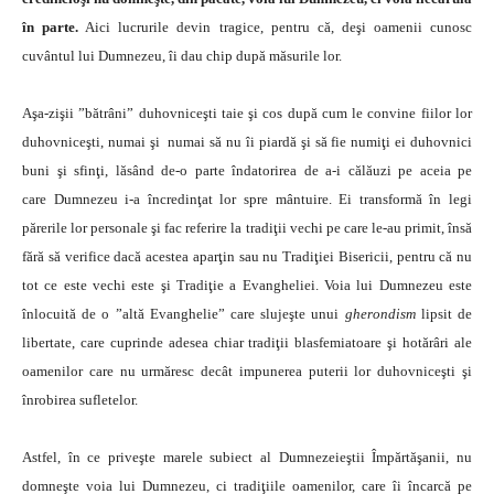
în parte.
Aici lucrurile devin tragice, pentru că, deşi oamenii cunosc
cuvântul lui Dumnezeu, îi dau chip după măsurile lor.
Aşa-zişii ”bătrâni” duhovniceşti taie şi cos după cum le convine fiilor lor
duhovniceşti, numai şi numai să nu îi piardă şi să fie numiţi ei duhovnici
buni şi sfinţi, lăsând de-o parte îndatorirea de a-i călăuzi pe aceia pe
care Dumnezeu i-a încredinţat lor spre mântuire. Ei transformă în legi
părerile lor personale şi fac referire la tradiţii vechi pe care le-au primit, însă
fără să verifice dacă acestea aparţin sau nu Tradiţiei Bisericii, pentru că nu
tot ce este vechi este şi Tradiţie a Evangheliei. Voia lui Dumnezeu este
înlocuită de o ”altă Evanghelie” care slujeşte unui
gherondism
lipsit de
libertate, care cuprinde adesea chiar tradiţii blasfemiatoare şi hotărâri ale
oamenilor care nu urmăresc decât impunerea puterii lor duhovniceşti şi
înrobirea sufletelor.
Astfel, în ce priveşte marele subiect al Dumnezeieştii Împărtăşanii, nu
domneşte voia lui Dumnezeu, ci tradiţiile oamenilor, care îi încarcă pe