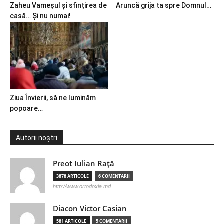
Zaheu Vameșul și sfințirea de
Aruncă grija ta spre Domnul…
casă… Și nu numai!
Ziua Învierii, să ne luminăm
popoare…
Autorii noștri
Preot Iulian Raţă
3878 ARTICOLE
6 COMENTARII
http://www.ortodoxia.md
Diacon Victor Casian
581 ARTICOLE
5 COMENTARII