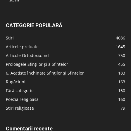
Școală
CATEGORIE POPULARĂ
Stiri
4086
Articole preluate
1645
Articole Ortodoxia.md
750
Proloagele Sfinților și a Sfintelor
455
6. Acatiste închinate Sfinților și Sfintelor
183
Rugăciuni
163
Fără categorie
160
Poezia religioasă
160
Stiri religioase
79
Comentarii recente