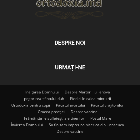
DESPRE NOI
URMAȚI-NE
Înălțarea Domnului
Despre Martorii lui Iehova
pogorirea-sfintului-duh
Piedici în calea mîntuirii
Ortodoxia pentru copii
Păcatul avortului
Păcatul vrăjitoriilor
Crucea preoției
Despre vaccine
Frământările sufletești ale tinerilor
Postul Mare
Învierea Domnului
Sa finisam impreuna biserica din lucaseuca
Despre vaccine