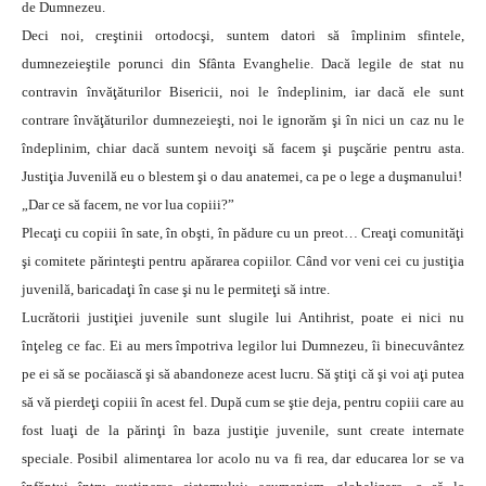
de Dumnezeu.
Deci noi, creştinii ortodocşi, suntem datori să împlinim sfintele,
dumnezeieştile porunci din Sfânta Evanghelie. Dacă legile de stat nu
contravin învăţăturilor Bisericii, noi le îndeplinim, iar dacă ele sunt
contrare învăţăturilor dumnezeieşti, noi le ignorăm şi în nici un caz nu le
îndeplinim, chiar dacă suntem nevoiţi să facem şi puşcărie pentru asta.
Justiţia Juvenilă eu o blestem şi o dau anatemei, ca pe o lege a duşmanului!
„Dar ce să facem, ne vor lua copiii?”
Plecaţi cu copiii în sate, în obşti, în pădure cu un preot… Creaţi comunităţi
şi comitete părinteşti pentru apărarea copiilor. Când vor veni cei cu justiţia
juvenilă, baricadaţi în case şi nu le permiteţi să intre.
Lucrătorii justiţiei juvenile sunt slugile lui Antihrist, poate ei nici nu
înţeleg ce fac. Ei au mers împotriva legilor lui Dumnezeu, îi binecuvântez
pe ei să se pocăiască şi să abandoneze acest lucru. Să ştiţi că şi voi aţi putea
să vă pierdeţi copiii în acest fel. După cum se ştie deja, pentru copiii care au
fost luaţi de la părinţi în baza justiţie juvenile, sunt create internate
speciale. Posibil alimentarea lor acolo nu va fi rea, dar educarea lor se va