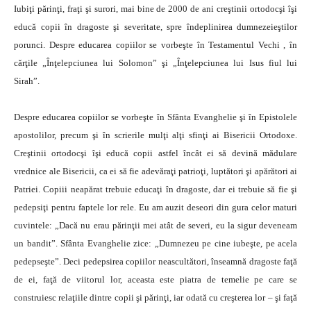
Iubiţi părinţi, fraţi şi surori, mai bine de 2000 de ani creştinii ortodocşi îşi
educă copii în dragoste şi severitate, spre îndeplinirea dumnezeieştilor
porunci. Despre educarea copiilor se vorbeşte în Testamentul Vechi , în
cărţile „Înţelepciunea lui Solomon” şi „Înţelepciunea lui Isus fiul lui
Sirah”.
Despre educarea copiilor se vorbeşte în Sfânta Evanghelie şi în Epistolele
apostolilor, precum şi în scrierile mulţi alţi sfinţi ai Bisericii Ortodoxe.
Creştinii ortodocşi îşi educă copii astfel încât ei să devină mădulare
vrednice ale Bisericii, ca ei să fie adevăraţi patrioţi, luptători şi apărători ai
Patriei. Copiii neapărat trebuie educaţi în dragoste, dar ei trebuie să fie şi
pedepsiţi pentru faptele lor rele. Eu am auzit deseori din gura celor maturi
cuvintele: „Dacă nu erau părinţii mei atât de severi, eu la sigur deveneam
un bandit”. Sfânta Evanghelie zice: „Dumnezeu pe cine iubeşte, pe acela
pedepseşte”. Deci pedepsirea copiilor neascultători, înseamnă dragoste faţă
de ei, faţă de viitorul lor, aceasta este piatra de temelie pe care se
construiesc relaţiile dintre copii şi părinţi, iar odată cu creşterea lor – şi faţă