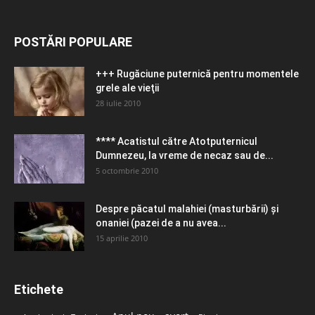
POSTĂRI POPULARE
+++ Rugăciune puternică pentru momentele
grele ale vieţii
28 iulie 2010
**** Acatistul către Atotputernicul
Dumnezeu, la vreme de necaz sau de...
5 octombrie 2010
Despre păcatul malahiei (masturbării) şi
onaniei (pazei de a nu avea...
15 aprilie 2010
Etichete