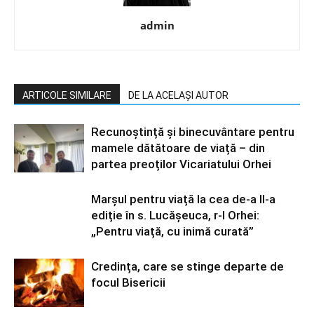
admin
ARTICOLE SIMILARE
DE LA ACELAȘI AUTOR
Recunoștință și binecuvântare pentru
mamele dătătoare de viață – din
partea preoților Vicariatului Orhei
Marșul pentru viață la cea de-a II-a
ediție în s. Lucășeuca, r-l Orhei:
„Pentru viață, cu inimă curată”
Credința, care se stinge departe de
focul Bisericii