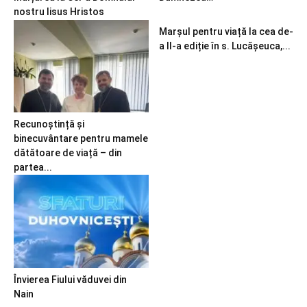
nostru Iisus Hristos
Marșul pentru viață la cea de-
a II-a ediție în s. Lucășeuca,...
Recunoștință și
binecuvântare pentru mamele
dătătoare de viață – din
partea...
Învierea Fiului văduvei din
Nain