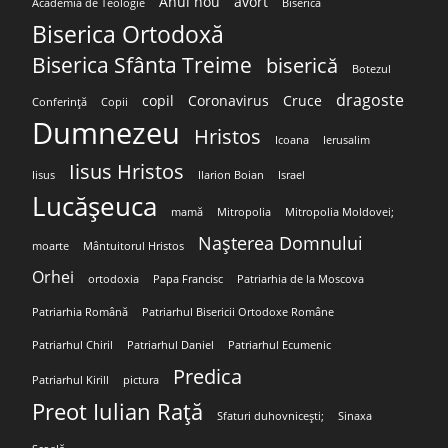
Anul nou
avort
Academia de Teologie
Biserica
Biserica Ortodoxă
Biserica Sfânta Treime
biserică
Botezul
dragoste
copil
Coronavirus
Cruce
Conferință
Copii
Dumnezeu
Hristos
Icoana
Ierusalim
Iisus Hristos
Iisus
Ilarion Boian
Israel
Lucășeuca
mamă
Mitropolia
Mitropolia Moldovei;
Nașterea Domnului
moarte
Mântuitorul Hristos
Orhei
ortodoxia
Papa Francisc
Patriarhia de la Moscova
Patriarhia Română
Patriarhul Bisericii Ortodoxe Române
Patriarhul Chiril
Patriarhul Daniel
Patriarhul Ecumenic
Predica
Patriarhul Kirill
pictura
Preot Iulian Rață
Sfaturi duhovnicești;
Sinaxa