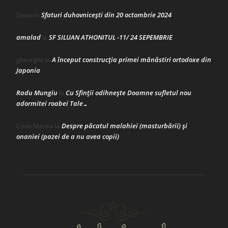
Sfaturi duhovnicești din 20 octombrie 2024
Doina
la
amalad
SF SILUAN ATHONITUL -11/ 24 SEPEMBRIE
la
A început construcţia primei mănăstiri ortodoxe din
gheorghe
la
Japonia
Radu Mungiu
Cu Sfinții odihnește Doamne sufletul nou
la
adormitei roabei Tale…
Despre păcatul malahiei (masturbării) şi
Crina Marina
la
onaniei (pazei de a nu avea copii)