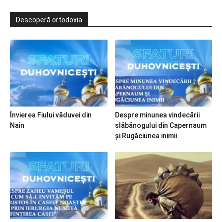
Descoperă ortodoxia
Învierea Fiului văduvei din
Despre minunea vindecării
Nain
slăbănogului din Capernaum
și Rugăciunea inimii