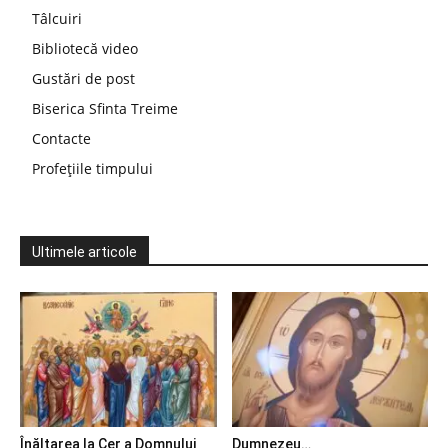
Tâlcuiri
Bibliotecă video
Gustări de post
Biserica Sfinta Treime
Contacte
Profețiile timpului
Ultimele articole
Înălțarea la Cer a Domnului
Dumnezeu…