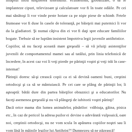
înfăptui întru susţinerea sistemului: ecumenism, globalizare, o să le
implanteze cipuri, televizoare şi calculatoare vor fi în toate odăile. Pe cei
mai sănătoşi îi vor vinde peste hotare ca pe nişte piese de schimb. Fetele
frumoase vor fi duse în casele de toleranţă, pe băieţeii mai puternici îi vor
da la gladiatori. Şi numai câţiva din ei vor fi daţi spre educare familiilor
bogate. Trebuie să ne luptăm insistent împotriva legii juvenile antihristice.
Copiilor, să nu faceţi această mare greşeală – să vă jeluiţi asistenţilor
juvenili de comportamentul mamei sau al tatălui, prin linia telefonică de
încredere, în acest caz voi îi veţi pierde pe părinţii voştri şi veţi trăi în case-
internat!
Părinţii doresc să-şi crească copii ca ei să devină oameni buni, creştini
ortodocşi şi ca să se mântuiască. Pe cei care se plâng de părinţii lor, îi
aşteaptă: bătăi dure din partea băieţilor obraznici şi a educatorilor. Nu
faceţi asemenea greşeală şi nu vă plângeţi de iubitorii voştri părinţi!
Dacă orice mama din lumea animalelor, păsărilor: vrăbiuţa, găina, pisica
etc., în caz de pericol la adresa puilor ei devine o adevărată vulpoaică, oare
noi, creştinii ortodocşi, nu ne vom scula în apărarea copiilor noştri sau îi
vom lăsă în mâinile legilor lui Antihrist?! Dumnezeu să ne păzească!