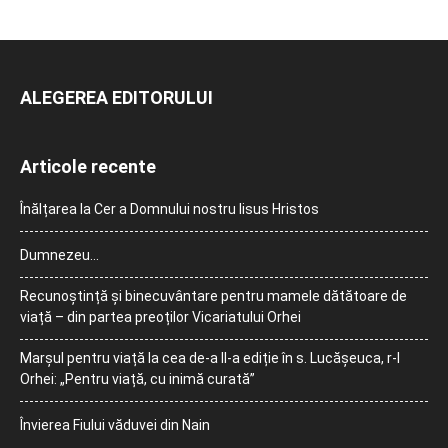
ALEGEREA EDITORULUI
Articole recente
Înălțarea la Cer a Domnului nostru Iisus Hristos
Dumnezeu…
Recunoștință și binecuvântare pentru mamele dătătoare de
viață – din partea preoților Vicariatului Orhei
Marșul pentru viață la cea de-a II-a ediție în s. Lucășeuca, r-l
Orhei: „Pentru viață, cu inimă curată”
Învierea Fiului văduvei din Nain