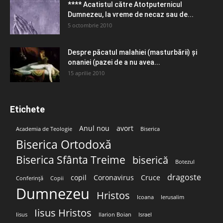
**** Acatistul către Atotputernicul
Dumnezeu, la vreme de necaz sau de...
5 octombrie 2010
Despre păcatul malahiei (masturbării) şi
onaniei (pazei de a nu avea...
15 aprilie 2010
Etichete
Anul nou
avort
Academia de Teologie
Biserica
Biserica Ortodoxă
Biserica Sfânta Treime
biserică
Botezul
dragoste
copil
Coronavirus
Cruce
Conferință
Copii
Dumnezeu
Hristos
Icoana
Ierusalim
Iisus Hristos
Iisus
Ilarion Boian
Israel