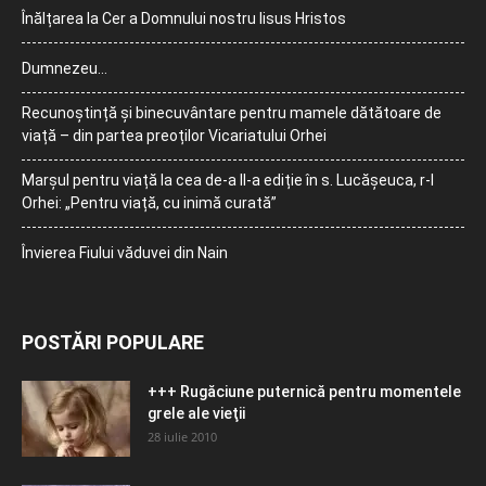
Înălțarea la Cer a Domnului nostru Iisus Hristos
Dumnezeu…
Recunoștință și binecuvântare pentru mamele dătătoare de
viață – din partea preoților Vicariatului Orhei
Marșul pentru viață la cea de-a II-a ediție în s. Lucășeuca, r-l
Orhei: „Pentru viață, cu inimă curată”
Învierea Fiului văduvei din Nain
POSTĂRI POPULARE
+++ Rugăciune puternică pentru momentele
grele ale vieţii
28 iulie 2010