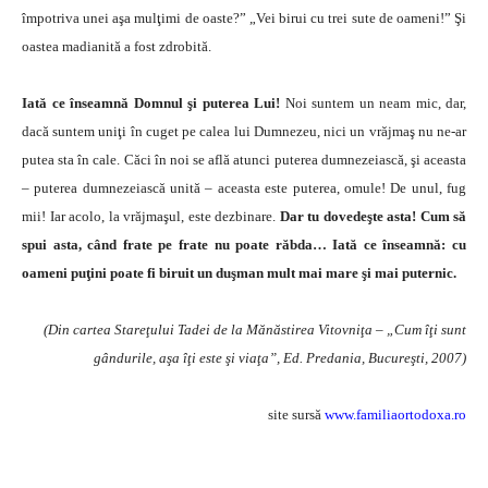
împotriva unei aşa mulţimi de oaste?” „Vei birui cu trei sute de oameni!” Şi
oastea madianită a fost zdrobită.
Iată ce înseamnă Domnul şi puterea Lui!
Noi suntem un neam mic, dar,
dacă suntem uniţi în cuget pe calea lui Dumnezeu, nici un vrăjmaş nu ne-ar
putea sta în cale. Căci în noi se află atunci puterea dumnezeiască, şi aceasta
– puterea dumnezeiască unită – aceasta este puterea, omule! De unul, fug
mii! Iar acolo, la vrăjmaşul, este dezbinare.
Dar tu dovedeşte asta! Cum să
spui asta, când frate pe frate nu poate răbda… Iată ce înseamnă: cu
oameni puţini poate fi biruit un duşman mult mai mare şi mai puternic.
(Din cartea Stareţului Tadei de la Mănăstirea Vitovniţa – „Cum îţi sunt
gândurile, aşa îţi este şi viaţa”, Ed. Predania, Bucureşti, 2007)
site sursă
www.familiaortodoxa.ro