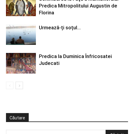
Predica Mitropolitului Augustin de
Florina
Urmează-ți soțul…
Predica la Duminica Înfricosatei
Judecati
Căutare