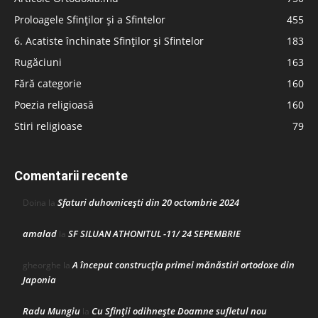
Proloagele Sfinților și a Sfintelor
455
6. Acatiste închinate Sfinților și Sfintelor
183
Rugăciuni
163
Fără categorie
160
Poezia religioasă
160
Stiri religioase
79
Comentarii recente
Sfaturi duhovnicești din 20 octombrie 2024
Doina
la
amalad
SF SILUAN ATHONITUL -11/ 24 SEPEMBRIE
la
A început construcţia primei mănăstiri ortodoxe din
gheorghe
la
Japonia
Radu Mungiu
Cu Sfinții odihnește Doamne sufletul nou
la