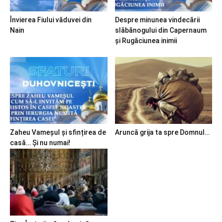
Învierea Fiului văduvei din
Despre minunea vindecării
Nain
slăbănogului din Capernaum
și Rugăciunea inimii
Zaheu Vameșul și sfințirea de
Aruncă grija ta spre Domnul…
casă… Și nu numai!