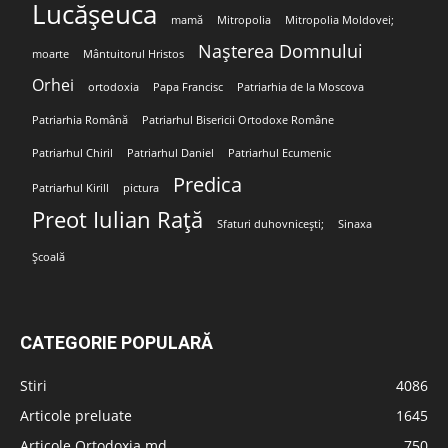
Lucășeuca
mamă
Mitropolia
Mitropolia Moldovei;
Nașterea Domnului
moarte
Mântuitorul Hristos
Orhei
ortodoxia
Papa Francisc
Patriarhia de la Moscova
Patriarhia Română
Patriarhul Bisericii Ortodoxe Române
Patriarhul Chiril
Patriarhul Daniel
Patriarhul Ecumenic
Predica
Patriarhul Kirill
pictura
Preot Iulian Rață
Sfaturi duhovnicești;
Sinaxa
Școală
CATEGORIE POPULARĂ
Stiri
4086
Articole preluate
1645
Articole Ortodoxia.md
750