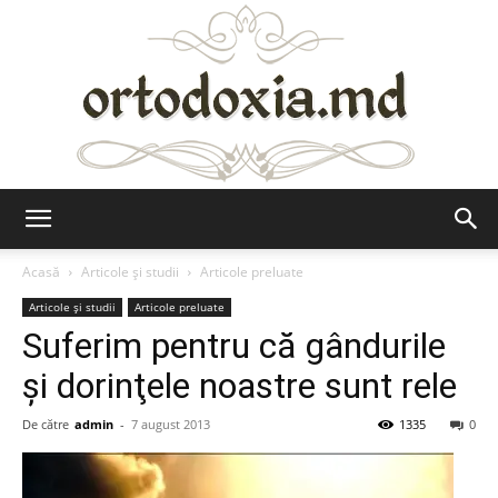
Ortodoxia.md
Acasă
Articole şi studii
Articole preluate
Articole şi studii
Articole preluate
Suferim pentru că gândurile
şi dorinţele noastre sunt rele
De către
admin
-
7 august 2013
1335
0