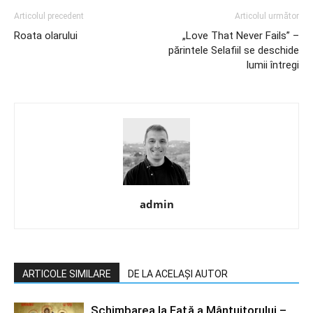
Articolul precedent
Articolul următor
Roata olarului
„Love That Never Fails” –
părintele Selafiil se deschide
lumii întregi
admin
ARTICOLE SIMILARE
DE LA ACELAȘI AUTOR
Schimbarea la Faţă a Mântuitorului –