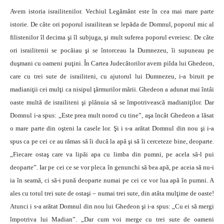
Avem istoria israilitenilor. Vechiul Legământ este în cea mai mare parte
istorie. De câte ori poporul israilitean se lepăda de Domnul, poporul mic al
filistenilor îl decima şi îl subjuga, şi mult suferea poporul evreiesc. De câte
ori israilitenii se pocăiau şi se întorceau la Dumnezeu, îi supuneau pe
duşmani cu oameni puţini. În Cartea Judecătorilor avem pilda lui Ghedeon,
care cu trei sute de israiliteni, cu ajutorul lui Dumnezeu, i-a biruit pe
madianiţii cei mulţi ca nisipul ţărmurilor mării. Ghedeon a adunat mai întâi
oaste multă de israiliteni şi plănuia să se împotrivească madianiţilor. Dar
Domnul i-a spus: „Este prea mult norod cu tine”, aşa încât Ghedeon a lăsat
o mare parte din oşteni la casele lor. Şi i s-a arătat Domnul din nou şi i-a
spus ca pe cei ce au rămas să îi ducă la apă şi să îi cerceteze bine, deoparte.
„Fiecare ostaş care va lipăi apa cu limba din pumni, pe acela să-l pui
deoparte”. Iar pe cei ce se vor pleca în genunchi să bea apă, pe aceia să nu-i
ia în seamă, ci să-i pună deoparte numai pe cei ce vor lua apă în pumni. A
ales cu totul trei sute de ostaşi – numai trei sute, din atâta mulţime de oaste!
Atunci i s-a arătat Domnul din nou lui Ghedeon şi i-a spus: „Cu ei să mergi
împotriva lui Madian”. „Dar cum voi merge cu trei sute de oameni