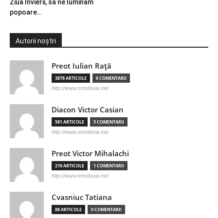
Ziua Învierii, să ne luminăm
popoare…
Autorii noștri
Preot Iulian Raţă
3878 ARTICOLE
6 COMENTARII
http://www.ortodoxia.md
Diacon Victor Casian
581 ARTICOLE
5 COMENTARII
http://www.ortodoxia.md
Preot Victor Mihalachi
210 ARTICOLE
1 COMENTARII
http://www.ortodoxia.md
Cvasniuc Tatiana
88 ARTICOLE
0 COMENTARII