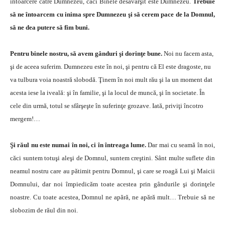
întoarcere către Dumnezeu, căci Binele desăvârşit este Dumnezeu.
Trebuie
să ne întoarcem cu inima spre Dumnezeu şi să cerem pace de la Domnul,
să ne dea putere să fim buni.
Pentru binele nostru, să avem gânduri şi dorinţe bune.
Noi nu facem asta,
şi de aceea suferim. Dumnezeu este în noi, şi pentru că El este dragoste, nu
va tulbura voia noastră slobodă. Ţinem în noi mult rău şi la un moment dat
acesta iese la iveală: şi în familie, şi la locul de muncă, şi în societate. În
cele din urmă, totul se sfârşeşte în suferinţe grozave. Iată, priviţi încotro
mergem!…
Şi răul nu este numai în noi, ci în întreaga lume.
Dar mai cu seamă în noi,
căci suntem totuşi aleşi de Domnul, suntem creştini. Sânt multe suflete din
neamul nostru care au pătimit pentru Domnul, şi care se roagă Lui şi Maicii
Domnului, dar noi împiedicăm toate acestea prin gândurile şi dorinţele
noastre. Cu toate acestea, Domnul ne apără, ne apără mult… Trebuie să ne
slobozim de răul din noi.