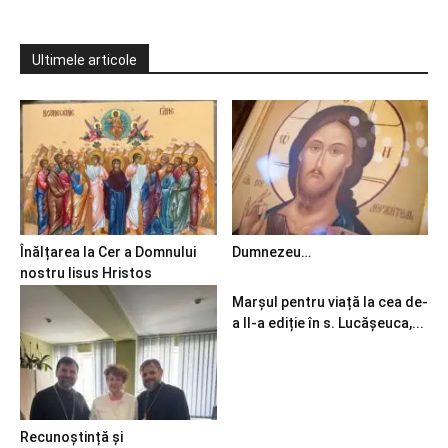
Ultimele articole
Înălțarea la Cer a Domnului
Dumnezeu…
nostru Iisus Hristos
Marșul pentru viață la cea de-
a II-a ediție în s. Lucășeuca,...
Recunoștință și