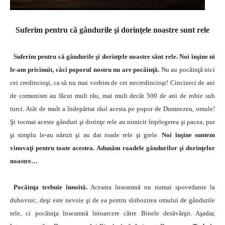
Suferim pentru că gândurile şi dorinţele noastre sunt rele
Suferim pentru că gândurile şi dorinţele noastre sânt rele. Noi înşine ni
le-am pricinuit, căci poporul nostru nu are pocăinţă.
Nu au pocăinţă nici
cei credincioşi, ca să nu mai vorbim de cei necredincioşi! Cincizeci de ani
de comunism au făcut mult rău, mai mult decât 500 de ani de robie sub
turci. Atât de mult a îndepărtat răul acesta pe popor de Dumnezeu, omule!
Şi tocmai aceste gânduri şi dorinţe rele au nimicit înţelegerea şi pacea, pur
şi simplu le-au năruit şi au dat roade rele şi grele.
Noi înşine suntem
vinovaţi pentru toate acestea. Adunăm roadele gândurilor şi dorinţelor
noastre…
Pocăinţa trebuie înnoită.
Aceasta înseamnă nu numai spovedanie la
duhovnic, deşi este nevoie şi de ea pentru slobozirea omului de gândurile
rele, ci pocăinţa înseamnă întoarcere către Binele desăvârşit. Aşadar,