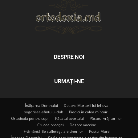
DESPRE NOI
URMAȚI-NE
Înălțarea Domnului
Despre Martorii lui Iehova
pogorirea-sfintului-duh
Piedici în calea mîntuirii
Ortodoxia pentru copii
Păcatul avortului
Păcatul vrăjitoriilor
Crucea preoției
Despre vaccine
Frământările sufletești ale tinerilor
Postul Mare
Învierea Domnului
Sa finisam impreuna biserica din lucaseuca