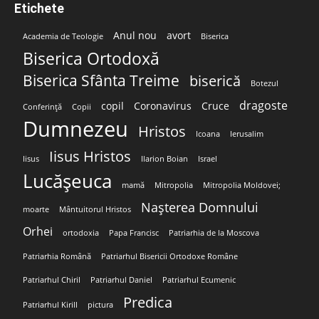
Etichete
Anul nou
avort
Academia de Teologie
Biserica
Biserica Ortodoxă
Biserica Sfânta Treime
biserică
Botezul
dragoste
copil
Coronavirus
Cruce
Conferință
Copii
Dumnezeu
Hristos
Icoana
Ierusalim
Iisus Hristos
Iisus
Ilarion Boian
Israel
Lucășeuca
mamă
Mitropolia
Mitropolia Moldovei;
Nașterea Domnului
moarte
Mântuitorul Hristos
Orhei
ortodoxia
Papa Francisc
Patriarhia de la Moscova
Patriarhia Română
Patriarhul Bisericii Ortodoxe Române
Patriarhul Chiril
Patriarhul Daniel
Patriarhul Ecumenic
Predica
Patriarhul Kirill
pictura