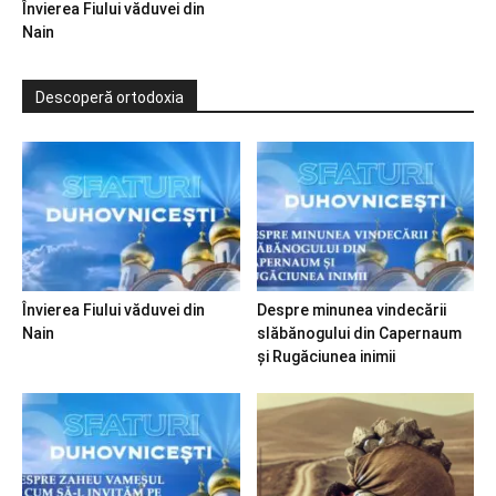
Învierea Fiului văduvei din
Nain
Descoperă ortodoxia
Învierea Fiului văduvei din
Despre minunea vindecării
Nain
slăbănogului din Capernaum
și Rugăciunea inimii