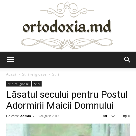
Ortodoxia.md
Acasă
Stiri religioase
Stiri
Stiri religioase
Stiri
Lăsatul secului pentru Postul
Adormirii Maicii Domnului
De către
admin
-
13 august 2013
1529
0