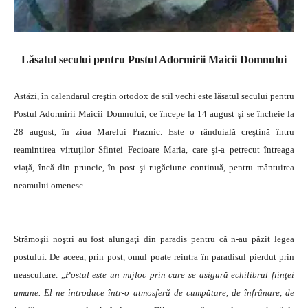
Lăsatul secului pentru Postul Adormirii Maicii Domnului
Astăzi, în calendarul creştin ortodox de stil vechi este lăsatul secului pentru
Postul Adormirii Maicii Domnului, ce începe la 14 august şi se încheie la
28 august, în ziua Marelui Praznic. Este o rânduială creştină întru
reamintirea virtuţilor Sfintei Fecioare Maria, care şi-a petrecut întreaga
viaţă, încă din pruncie, în post şi rugăciune continuă, pentru mântuirea
neamului omenesc.
Strămoşii noştri au fost alungaţi din paradis pentru că n-au păzit legea
postului. De aceea, prin post, omul poate reintra în paradisul pierdut prin
neascultare. „
Postul este un mijloc prin care se asigură echilibrul fiinţei
umane. El ne introduce într-o atmosferă de cumpătare, de înfrânare, de