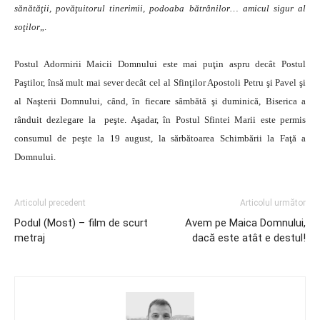
sănătăţii, povăţuitorul tinerimii, podoaba bătrânilor… amicul sigur al
soţilor
„.
Postul Adormirii Maicii Domnului este mai puţin aspru decât Postul
Paştilor, însă mult mai sever decât cel al Sfinţilor Apostoli Petru şi Pavel şi
al Naşterii Domnului, când, în fiecare sâmbătă şi duminică, Biserica a
rânduit dezlegare la peşte. Aşadar, în Postul Sfintei Marii este permis
consumul de peşte la 19 august, la sărbătoarea Schimbării la Faţă a
Domnului.
Articolul precedent
Articolul următor
Podul (Most) – film de scurt
Avem pe Maica Domnului,
metraj
dacă este atât e destul!