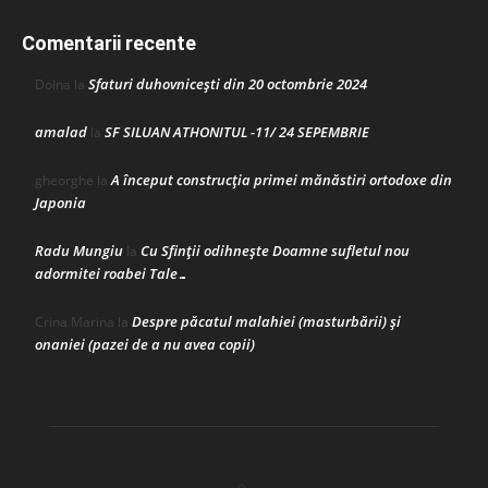
Comentarii recente
Sfaturi duhovnicești din 20 octombrie 2024
Doina
la
amalad
SF SILUAN ATHONITUL -11/ 24 SEPEMBRIE
la
A început construcţia primei mănăstiri ortodoxe din
gheorghe
la
Japonia
Radu Mungiu
Cu Sfinții odihnește Doamne sufletul nou
la
adormitei roabei Tale…
Despre păcatul malahiei (masturbării) şi
Crina Marina
la
onaniei (pazei de a nu avea copii)