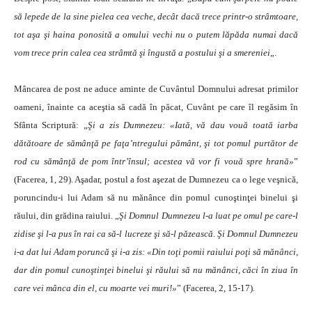
să lepede de la sine pielea cea veche, decât dacă trece printr-o strâmtoare,
tot aşa şi haina ponosită a omului vechi nu o putem lăpăda numai dacă
vom trece prin calea cea strâmtă şi îngustă a postului şi a smereniei
„.
Mâncarea de post ne aduce aminte de Cuvântul Domnului adresat primilor
oameni, înainte ca aceştia să cadă în păcat, Cuvânt pe care îl regăsim în
Sfânta Scriptură: „
Şi a zis Dumnezeu: «Iată, vă dau vouă toată iarba
dătătoare de sămânţă pe faţa’ntregului pământ, şi tot pomul purtător de
rod cu sămânţă de pom într’însul; acestea vă vor fi vouă spre hrană»
”
(Facerea, 1, 29). Aşadar, postul a fost aşezat de Dumnezeu ca o lege veşnică,
poruncindu-i lui Adam să nu mănânce din pomul cunoştinţei binelui şi
răului, din grădina raiului. „
Şi Domnul Dumnezeu l-a luat pe omul pe care-l
zidise şi l-a pus în rai ca să-l lucreze şi să-l păzească. Şi Domnul Dumnezeu
i-a dat lui Adam poruncă şi i-a zis: «Din toţi pomii raiului poţi să mănânci,
dar din pomul cunoştinţei binelui şi răului să nu mănânci, căci în ziua în
care vei mânca din el, cu moarte vei muri!»
” (Facerea, 2, 15-17).