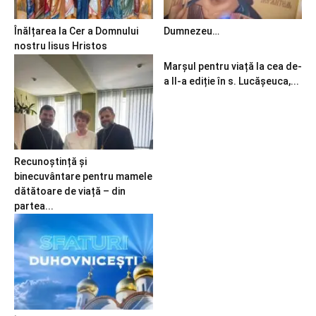
Înălțarea la Cer a Domnului
Dumnezeu…
nostru Iisus Hristos
Marșul pentru viață la cea de-
a II-a ediție în s. Lucășeuca,...
Recunoștință și
binecuvântare pentru mamele
dătătoare de viață – din
partea...