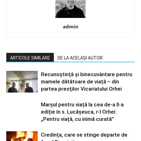
admin
ARTICOLE SIMILARE
DE LA ACELAȘI AUTOR
Recunoștință și binecuvântare pentru
mamele dătătoare de viață – din
partea preoților Vicariatului Orhei
Marșul pentru viață la cea de-a II-a
ediție în s. Lucășeuca, r-l Orhei:
„Pentru viață, cu inimă curată”
Credința, care se stinge departe de