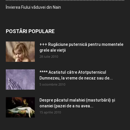
Învierea Fiului văduvei din Nain
POSTĂRI POPULARE
+++ Rugăciune puternică pentru momentele
grele ale vieţii
28 iulie 2010
**** Acatistul către Atotputernicul
Dumnezeu, la vreme de necaz sau de...
5 octombrie 2010
Despre păcatul malahiei (masturbării) şi
onaniei (pazei de a nu avea...
15 aprilie 2010