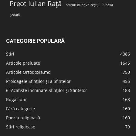
Preot Iulian Rață
Sfaturi duhovnicești;
Sinaxa
Școală
CATEGORIE POPULARĂ
Stiri
4086
Articole preluate
1645
Articole Ortodoxia.md
750
Proloagele Sfinților și a Sfintelor
455
6. Acatiste închinate Sfinților și Sfintelor
183
Rugăciuni
163
Fără categorie
160
Poezia religioasă
160
Stiri religioase
79