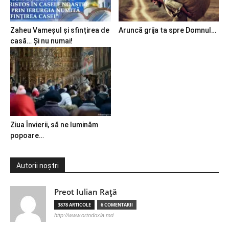
Zaheu Vameșul și sfințirea de
Aruncă grija ta spre Domnul…
casă… Și nu numai!
Ziua Învierii, să ne luminăm
popoare…
Autorii noștri
Preot Iulian Raţă
3878 ARTICOLE
6 COMENTARII
http://www.ortodoxia.md