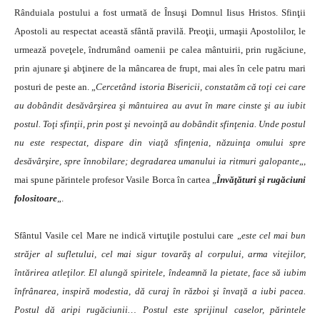
Rânduiala postului a fost urmată de Însuşi Domnul Iisus Hristos. Sfinţii
Apostoli au respectat această sfântă pravilă. Preoţii, urmaşii Apostolilor, le
urmează poveţele, îndrumând oamenii pe calea mântuirii, prin rugăciune,
prin ajunare şi abţinere de la mâncarea de frupt, mai ales în cele patru mari
posturi de peste an. „
Cercetând istoria Bisericii, constatăm că toţi cei care
au dobândit desăvârşirea şi mântuirea au avut în mare cinste şi au iubit
postul. Toţi sfinţii, prin post şi nevoinţă au dobândit sfinţenia. Unde postul
nu este respectat, dispare din viaţă sfinţenia, năzuinţa omului spre
desăvârşire, spre înnobilare; degradarea umanului ia ritmuri galopante
„,
mai spune părintele profesor Vasile Borca în cartea „
Învăţături şi rugăciuni
folositoare
„.
Sfântul Vasile cel Mare ne indică virtuţile postului care „
este cel mai bun
străjer al sufletului, cel mai sigur tovarăş al corpului, arma vitejilor,
întărirea atleţilor. El alungă spiritele, îndeamnă la pietate, face să iubim
înfrânarea, inspiră modestia, dă curaj în război şi învaţă a iubi pacea.
Postul dă aripi rugăciunii… Postul este sprijinul caselor, părintele