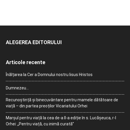
ALEGEREA EDITORULUI
Articole recente
Înălțarea la Cer a Domnului nostru Iisus Hristos
Dumnezeu…
Recunoștință și binecuvântare pentru mamele dătătoare de
viață – din partea preoților Vicariatului Orhei
Marșul pentru viață la cea de-a II-a ediție în s. Lucășeuca, r-l
Orhei: „Pentru viață, cu inimă curată”