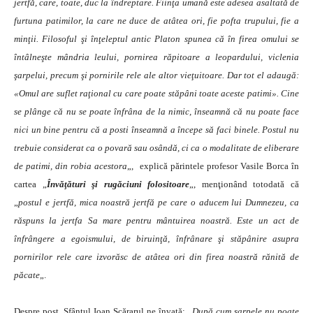
jertfă, care, toate, duc la îndreptare. Fiinţa umană este adesea asaltată de
furtuna patimilor, la care ne duce de atâtea ori, fie pofta trupului, fie a
minţii. Filosoful şi înţeleptul antic Platon spunea că în firea omului se
întâlneşte mândria leului, pornirea răpitoare a leopardului, viclenia
şarpelui, precum şi pornirile rele ale altor vieţuitoare. Dar tot el adaugă:
«Omul are suflet raţional cu care poate stăpâni toate aceste patimi». Cine
se plânge că nu se poate înfrâna de la nimic, înseamnă că nu poate face
nici un bine pentru că a posti înseamnă a începe să faci binele. Postul nu
trebuie considerat ca o povară sau osândă, ci ca o modalitate de eliberare
de patimi, din robia acestora
„, explică părintele profesor Vasile Borca în
cartea „
Învăţături şi rugăciuni folositoare
„, menţionând totodată că
„
postul e jertfă, mica noastră jertfă pe care o aducem lui Dumnezeu, ca
răspuns la jertfa Sa mare pentru mântuirea noastră. Este un act de
înfrângere a egoismului, de biruinţă, înfrânare şi stăpânire asupra
pornirilor rele care izvorăsc de atâtea ori din firea noastră rănită de
păcate
„.
Despre post, Sfântul Ioan Scărarul ne învaţă: „
După cum şarpele nu poate