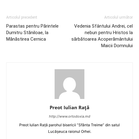
Articolul precedent
Articolul următor
Parastas pentru Părintele
Vedenia Sfântului Andrei, cel
Dumitru Stăniloae, la
nebun pentru Hristos la
Mănăstirea Cernica
sărbătoarea Acoperământului
Maicii Domnului
Preot Iulian Raţă
http://www.ortodoxia.md
Preot Iulian Rață parohul bisericii ”Sfânta Treime” din satul
Lucășeuca raionul Orhei.