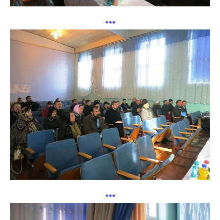
***
***