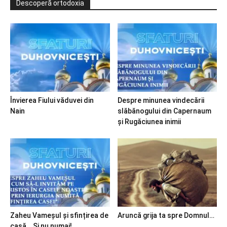
Descoperă ortodoxia
Învierea Fiului văduvei din
Despre minunea vindecării
Nain
slăbănogului din Capernaum
și Rugăciunea inimii
Zaheu Vameșul și sfințirea de
Aruncă grija ta spre Domnul…
casă… Și nu numai!