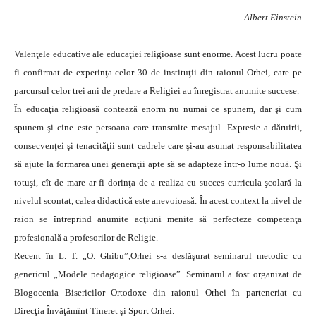
Albert Einstein
Valenţele educative ale educaţiei religioase sunt enorme. Acest lucru poate
fi confirmat de experinţa celor 30 de instituţii din raionul Orhei, care pe
parcursul celor trei ani de predare a Religiei au înregistrat anumite succese.
În educaţia religioasă contează enorm nu numai ce spunem, dar şi cum
spunem şi cine este persoana care transmite mesajul. Expresie a dăruirii,
consecvenţei şi tenacităţii sunt cadrele care şi-au asumat responsabilitatea
să ajute la formarea unei generaţii apte să se adapteze într-o lume nouă. Şi
totuşi, cît de mare ar fi dorinţa de a realiza cu succes curricula şcolară la
nivelul scontat, calea didactică este anevoioasă. În acest context la nivel de
raion se întreprind anumite acţiuni menite să perfecteze competenţa
profesională a profesorilor de Religie.
Recent în L. T. „O. Ghibu”,Orhei s-a desfăşurat seminarul metodic cu
genericul „Modele pedagogice religioase”. Seminarul a fost organizat de
Blogocenia Bisericilor Ortodoxe din raionul Orhei în parteneriat cu
Direcţia Învăţămînt Tineret şi Sport Orhei.