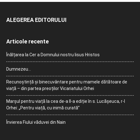
ALEGEREA EDITORULUI
Articole recente
Înălțarea la Cer a Domnului nostru Iisus Hristos
Dumnezeu…
Recunoștință și binecuvântare pentru mamele dătătoare de
viață – din partea preoților Vicariatului Orhei
Marșul pentru viață la cea de-a II-a ediție în s. Lucășeuca, r-l
Orhei: „Pentru viață, cu inimă curată”
Învierea Fiului văduvei din Nain