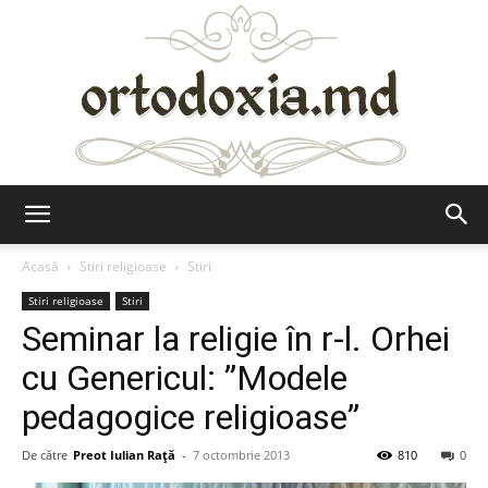
Ortodoxia.md
Acasă
Stiri religioase
Stiri
Stiri religioase
Stiri
Seminar la religie în r-l. Orhei
cu Genericul: ”Modele
pedagogice religioase”
De către
Preot Iulian Raţă
-
7 octombrie 2013
810
0