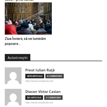
Ziua Învierii, să ne luminăm
popoare…
Autorii noștri
Preot Iulian Raţă
3878 ARTICOLE
6 COMENTARII
http://www.ortodoxia.md
Diacon Victor Casian
581 ARTICOLE
5 COMENTARII
http://www.ortodoxia.md