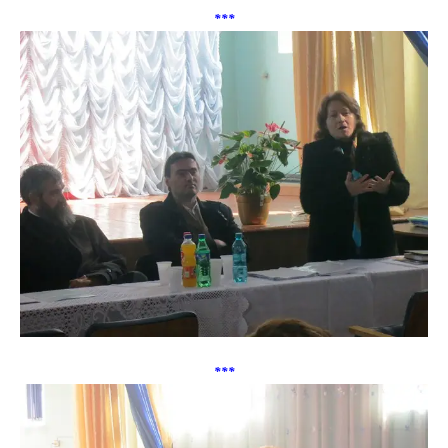
***
***