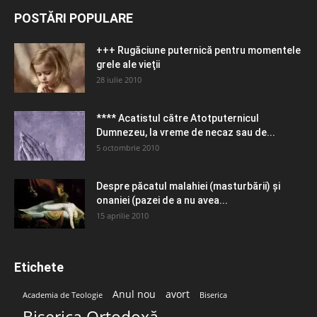
POSTĂRI POPULARE
+++ Rugăciune puternică pentru momentele
grele ale vieţii
28 iulie 2010
**** Acatistul către Atotputernicul
Dumnezeu, la vreme de necaz sau de...
5 octombrie 2010
Despre păcatul malahiei (masturbării) şi
onaniei (pazei de a nu avea...
15 aprilie 2010
Etichete
Anul nou
avort
Academia de Teologie
Biserica