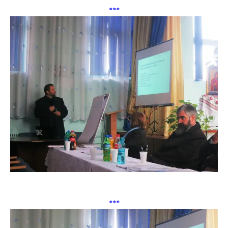
***
***