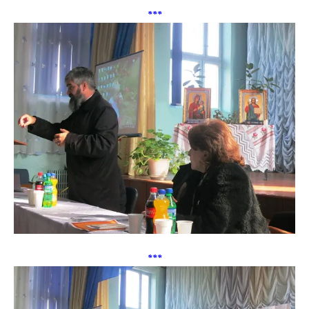
***
***