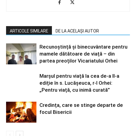
ARTICOLE SIMILARE
DE LA ACELAȘI AUTOR
Recunoștință și binecuvântare pentru
mamele dătătoare de viață – din
partea preoților Vicariatului Orhei
Marșul pentru viață la cea de-a II-a
ediție în s. Lucășeuca, r-l Orhei:
„Pentru viață, cu inimă curată”
Credința, care se stinge departe de
focul Bisericii