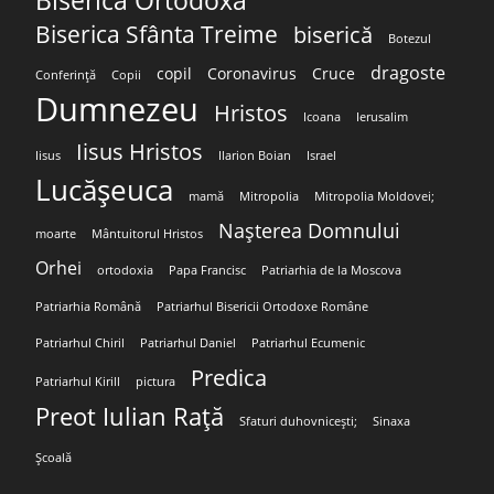
Biserica Ortodoxă
Biserica Sfânta Treime
biserică
Botezul
dragoste
copil
Coronavirus
Cruce
Conferință
Copii
Dumnezeu
Hristos
Icoana
Ierusalim
Iisus Hristos
Iisus
Ilarion Boian
Israel
Lucășeuca
mamă
Mitropolia
Mitropolia Moldovei;
Nașterea Domnului
moarte
Mântuitorul Hristos
Orhei
ortodoxia
Papa Francisc
Patriarhia de la Moscova
Patriarhia Română
Patriarhul Bisericii Ortodoxe Române
Patriarhul Chiril
Patriarhul Daniel
Patriarhul Ecumenic
Predica
Patriarhul Kirill
pictura
Preot Iulian Rață
Sfaturi duhovnicești;
Sinaxa
Școală