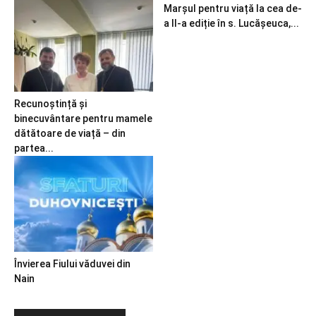
Marșul pentru viață la cea de-
a II-a ediție în s. Lucășeuca,...
Recunoștință și
binecuvântare pentru mamele
dătătoare de viață – din
partea...
Învierea Fiului văduvei din
Nain