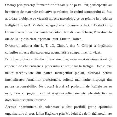
Onoraţi prin prezenţa formatorilor din ţară şi de peste Prut, participanţii au
beneficiat de materiale calitative şi valorice. În cadrul seminarului au fost
abordate probleme ce vizează aspecte metodologice cu referire la predarea
Religiei în şcoală: Modele pedagogice religioase – pr. lect.dr. Dorin Opriş;
Comunicarea didactică. Gîndirea Critică- lect.dr. Ioan Scheau; Povestirea la
ora de Religie în clasele primare- prot. Dumitru Tolico.
Directorul adjunct din L. T. „O. Ghibu”, dna V. Chiperi a împărtăşit
colegilor aspecte din experienţa acumulată la compartimentul vizat.
Participanţii, incitaţi în discuţii constructive, au încercat să găsească soluţii
concrete de eficientizare a procesului educaţional la Religie. Doresc mai
multă receptivitate din partea managerilor şcolari, pledează pentru
intensificarea formărilor profesionale, solicită mai multe inspecţii din
partea responsabililor. Ne bucură faptul că profesorii de Religie nu se
mulţumesc cu puţinul, ci tind să-şi dezvolte competenţele didactice în
domeniul disciplinei predate.
Această oportunitate de colaborare a fost posibilă graţie spiritului
organizatoric al prot. Iulian Raţă care prin Modelul său de înaltă moralitate