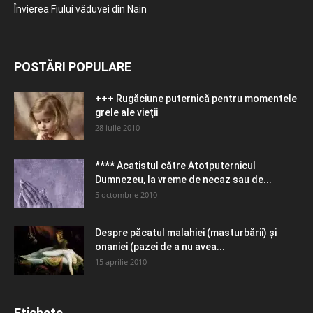
Învierea Fiului văduvei din Nain
POSTĂRI POPULARE
+++ Rugăciune puternică pentru momentele
grele ale vieţii
28 iulie 2010
**** Acatistul către Atotputernicul
Dumnezeu, la vreme de necaz sau de...
5 octombrie 2010
Despre păcatul malahiei (masturbării) şi
onaniei (pazei de a nu avea...
15 aprilie 2010
Etichete