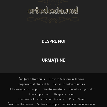
DESPRE NOI
URMAȚI-NE
Înălțarea Domnului
Despre Martorii lui Iehova
pogorirea-sfintului-duh
Piedici în calea mîntuirii
Ortodoxia pentru copii
Păcatul avortului
Păcatul vrăjitoriilor
Crucea preoției
Despre vaccine
Frământările sufletești ale tinerilor
Postul Mare
Învierea Domnului
Sa finisam impreuna biserica din lucaseuca