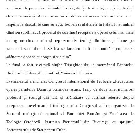
vrednicul de pomenire Patriarh Teoctist, dar și de ierarhi, preoți, teologi și
chiar credincioși. Am onoarea să subliniez că aceste mărturii vin ca un
răspuns la discuțiile care au avut loc ieri și alaltăieri la Palatul Patriarhiei
când s-a subliniat că procesul de continuă receptare a operei celui mai mare
teolog ortodox român și reprezentativ teolog din întreaga lume pe
parcursul secolului al XX-lea se face cu mult mai multă apropiere și
adâncime dacă se cunoaște și viața sa”.
La final, a fost săvârșită slujba Trisaghionului la mormântul Părintelui
Dumitru Stăniloae din cimitirul Mănăstirii Cernica.
Evenimentul a încheiat Congresul internațional de Teologie „Receptarea
operei părintelui Dumitru Stăniloae astăzi. Timp de două zile, numeroși
profesori și teologi din țară și străinătate au susținut referate despre
receptarea operei marelui teolog român. Congresul a fost organizat de
Sectorul teologic-educațional al Patriarhiei Române și Facultatea de
Teologie Ortodoxă „Justinian Patriarhul” din București, cu sprijinul
Secretariatului de Stat pentru Culte.