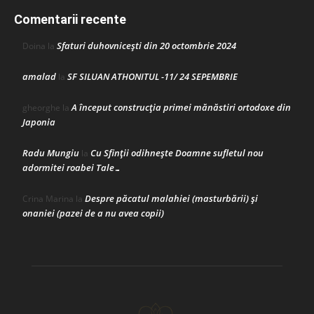
Comentarii recente
Sfaturi duhovnicești din 20 octombrie 2024
Doina
la
amalad
SF SILUAN ATHONITUL -11/ 24 SEPEMBRIE
la
A început construcţia primei mănăstiri ortodoxe din
gheorghe
la
Japonia
Radu Mungiu
Cu Sfinții odihnește Doamne sufletul nou
la
adormitei roabei Tale…
Despre păcatul malahiei (masturbării) şi
Crina Marina
la
onaniei (pazei de a nu avea copii)