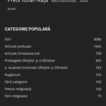
Sfaturi duhovnicești;
Sinaxa
Școală
CATEGORIE POPULARĂ
Stiri
4086
Articole preluate
1645
Articole Ortodoxia.md
750
Proloagele Sfinților și a Sfintelor
455
6. Acatiste închinate Sfinților și Sfintelor
183
Rugăciuni
163
Fără categorie
160
Poezia religioasă
160
Stiri religioase
79