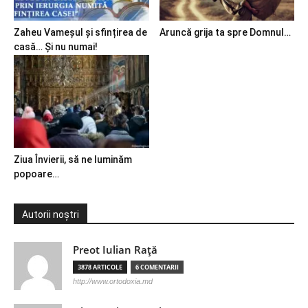
Zaheu Vameșul și sfințirea de
Aruncă grija ta spre Domnul…
casă… Și nu numai!
Ziua Învierii, să ne luminăm
popoare…
Autorii noștri
Preot Iulian Raţă
3878 ARTICOLE
6 COMENTARII
http://www.ortodoxia.md