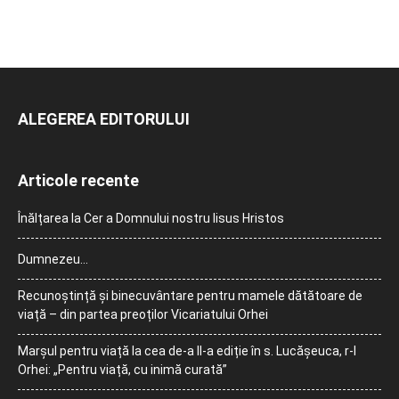
ALEGEREA EDITORULUI
Articole recente
Înălțarea la Cer a Domnului nostru Iisus Hristos
Dumnezeu…
Recunoștință și binecuvântare pentru mamele dătătoare de
viață – din partea preoților Vicariatului Orhei
Marșul pentru viață la cea de-a II-a ediție în s. Lucășeuca, r-l
Orhei: „Pentru viață, cu inimă curată”