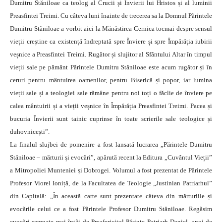
Dumitru Stăniloae ca teolog al Crucii și Învierii lui Hristos și al luminii
Preasfintei Treimi. Cu câteva luni înainte de trecerea sa la Domnul Părintele
Dumitru Stăniloae a vorbit aici la Mănăstirea Cernica tocmai despre sensul
vieții creștine ca existență îndreptată spre Înviere și spre Împărăția iubirii
veșnice a Preasfintei Treimi. Rugător și slujitor al Sfântului Altar în timpul
vieții sale pe pământ Părintele Dumitru Stăniloae este acum rugător și în
ceruri pentru mântuirea oamenilor, pentru Biserică și popor, iar lumina
vieții sale și a teologiei sale rămâne pentru noi toți o făclie de înviere pe
calea mântuirii și a vieții veșnice în Împărăția Preasfintei Treimi. Pacea și
bucuria Învierii sunt tainic cuprinse în toate scrierile sale teologice și
duhovnicești”.
La finalul slujbei de pomenire a fost lansată lucrarea „Părintele Dumitru
Stăniloae – mărturii și evocări”, apărută recent la Editura „Cuvântul Vieții”
a Mitropoliei Munteniei și Dobrogei. Volumul a fost prezentat de Părintele
Profesor Viorel Ioniță, de la Facultatea de Teologie „Justinian Patriarhul”
din Capitală: „În această carte sunt prezentate câteva din mărturiile și
evocările celui ce a fost Părintele Profesor Dumitru Stăniloae. Regăsim
evocări semnate mai întâi de Preafericitul Părinte Patriarh Daniel, apoi de