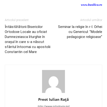
www.basilica.ro
Articolul precedent
Articolul următor
Întâistătătorii Bisericilor
Seminar la religie în r-l. Orhei
Ortodoxe Locale au oficiat
cu Genericul: ”Modele
Dumnezeiasca liturghie în
pedagogice religioase”
orașul în care s-a născut
sfântul întocmai cu apostolii
Constantin cel Mare
Preot Iulian Raţă
http://www.ortodoxia.md