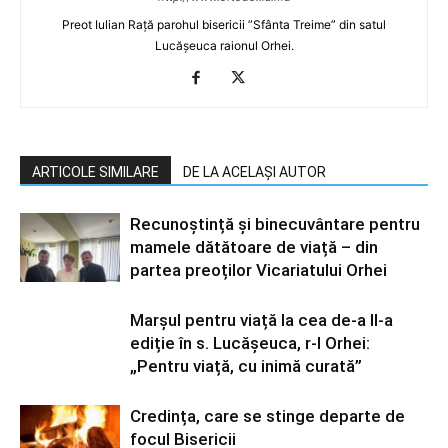
Preot Iulian Rață parohul bisericii ”Sfânta Treime” din satul
Lucășeuca raionul Orhei.
ARTICOLE SIMILARE
DE LA ACELAȘI AUTOR
Recunoștință și binecuvântare pentru
mamele dătătoare de viață – din
partea preoților Vicariatului Orhei
Marșul pentru viață la cea de-a II-a
ediție în s. Lucășeuca, r-l Orhei:
„Pentru viață, cu inimă curată”
Credința, care se stinge departe de
focul Bisericii