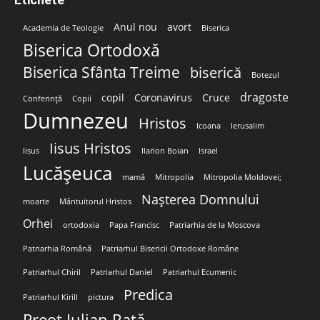
Anul nou
avort
Academia de Teologie
Biserica
Biserica Ortodoxă
Biserica Sfânta Treime
biserică
Botezul
dragoste
copil
Coronavirus
Cruce
Conferință
Copii
Dumnezeu
Hristos
Icoana
Ierusalim
Iisus Hristos
Iisus
Ilarion Boian
Israel
Lucășeuca
mamă
Mitropolia
Mitropolia Moldovei;
Nașterea Domnului
moarte
Mântuitorul Hristos
Orhei
ortodoxia
Papa Francisc
Patriarhia de la Moscova
Patriarhia Română
Patriarhul Bisericii Ortodoxe Române
Patriarhul Chiril
Patriarhul Daniel
Patriarhul Ecumenic
Predica
Patriarhul Kirill
pictura
Preot Iulian Rață