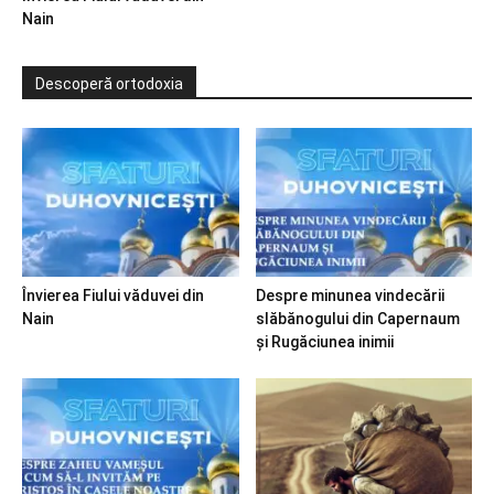
Nain
Descoperă ortodoxia
Învierea Fiului văduvei din
Despre minunea vindecării
Nain
slăbănogului din Capernaum
și Rugăciunea inimii