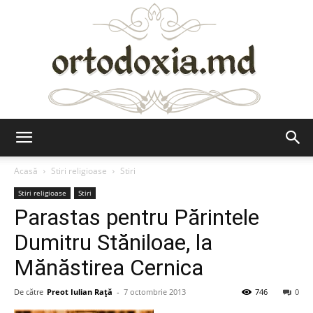
Ortodoxia.md
Acasă
Stiri religioase
Stiri
Stiri religioase
Stiri
Parastas pentru Părintele
Dumitru Stăniloae, la
Mănăstirea Cernica
De către
Preot Iulian Raţă
-
7 octombrie 2013
746
0