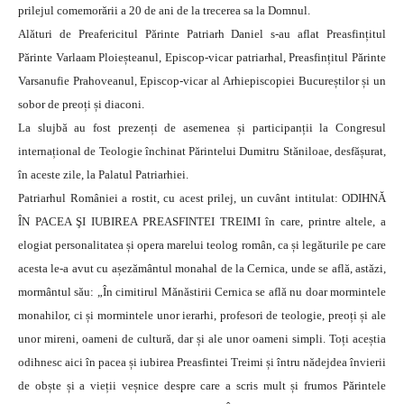
prilejul comemorării a 20 de ani de la trecerea sa la Domnul.
Alături de Preafericitul Părinte Patriarh Daniel s-au aflat Preasfințitul
Părinte Varlaam Ploieșteanul, Episcop-vicar patriarhal, Preasfințitul Părinte
Varsanufie Prahoveanul, Episcop-vicar al Arhiepiscopiei Bucureștilor și un
sobor de preoți și diaconi.
La slujbă au fost prezenți de asemenea și participanții la Congresul
internațional de Teologie închinat Părintelui Dumitru Stăniloae, desfășurat,
în aceste zile, la Palatul Patriarhiei.
Patriarhul României a rostit, cu acest prilej, un cuvânt intitulat: ODIHNĂ
ÎN PACEA ŞI IUBIREA PREASFINTEI TREIMI în care, printre altele, a
elogiat personalitatea și opera marelui teolog român, ca și legăturile pe care
acesta le-a avut cu așezământul monahal de la Cernica, unde se află, astăzi,
mormântul său: „În cimitirul Mănăstirii Cernica se află nu doar mormintele
monahilor, ci și mormintele unor ierarhi, profesori de teologie, preoți și ale
unor mireni, oameni de cultură, dar și ale unor oameni simpli. Toți aceștia
odihnesc aici în pacea și iubirea Preasfintei Treimi și întru nădejdea învierii
de obște și a vieții veșnice despre care a scris mult și frumos Părintele