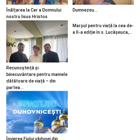
Înălțarea la Cer a Domnului
Dumnezeu…
nostru Iisus Hristos
Marșul pentru viață la cea de-
a II-a ediție în s. Lucășeuca,...
Recunoștință și
binecuvântare pentru mamele
dătătoare de viață – din
partea...
Învierea Fiului văduvei din