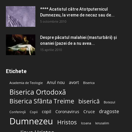
**** Acatistul către Atotputernicul
Dumnezeu, la vreme de necaz sau de...
5 octombrie 2010
Despre păcatul malahiei (masturbării) şi
onaniei (pazei de a nu avea...
15 aprilie 2010
Etichete
Anul nou
avort
Academia de Teologie
Biserica
Biserica Ortodoxă
Biserica Sfânta Treime
biserică
Botezul
dragoste
copil
Coronavirus
Cruce
Conferință
Copii
Dumnezeu
Hristos
Icoana
Ierusalim