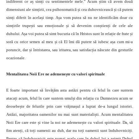
indiferent ce aș simți cu sentimentele mele.” Acum știm că avem două
dimensiuni ale simțirii, cea psihosomatică și cea duhovnicească și că putem
simți diferit în același timp. Așa vom putea să nu ne identificăm doar cu
simțirile trupești sau emoționale și să devenim conștienți de cele ale
duhului. Așa voi putea să simt bucuria că în Hristos sunt în relație de frate și
soră cu orice semen al meu și că El îmi dă putere să iubesc așa cum mi-a
poruncit, dar și întristarea, sau iritarea, sau satisfacția născute din gesturile
ocazionale.
Mentalitatea Noii Ere ne ademenește cu valori spirituale
E foarte important să învățăm asta astăzi pentru că felul în care suntem
atacați acum, felul în care suntem smulși din relația cu Dumnezeu acum se
deosebește de felurile prin care vrăjmașul a luptat de-a lungul istoriei.
Astăzi, majoritatea oamenilor nu mai sunt materialiști. Acum mentalitatea
Noii Ere care este și vine la noi ne ademenește cu valori spirituale. Da, să
fim atenți, că toți oamenii au duh, dar nu toți oamenii sunt înduhovniciți.
Pentru că înduhovnicit este numai acela care în duhul lui a primit Duhul