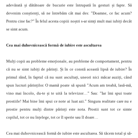
adevărată și dătătoare de bucurie este întrupată în gesturi și fapte. Să
devenim conștienți, să ne întrebăm cât mai des: ”Doamne, ce fac acum?
Pentru cine fac?” În felul acesta copiii noștri s-ar simți mult mai iubiți decât
se simt acum.
Cea mai duhovnicească formă de iubire este ascultarea
Mulți copii au probleme emoționale, au probleme de comportament, pentru
că nu se simt iubiți de părinți. Și în ce constă această lipsă de iubire? În
primul rând, în faptul că nu sunt ascultați, uneori nici măcar auziți, când
spun lucruri părinților. O mamă poate să spună ”Acum am treabă, lasă-mă,
vino mai încolo, du-te și te uită la televizor…” Sau: ”Iar îmi spui toate
prostiile! Mai bine îmi spui ce note ai luat azi.” Singura realitate care nu e
prostie pentru mulți dintre părinți este nota. Prostii sunt tot ce simte
copilul, tot ce nu înțelege, tot ce îl sperie sau îl doare…
Cea mai duhovnicească formă de iubire este ascultarea. Să tăcem total și să-