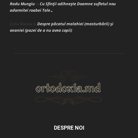
Radu Mungiu
Cu Sfinții odihnește Doamne sufletul nou
la
adormitei roabei Tale…
Despre păcatul malahiei (masturbării) şi
Crina Marina
la
onaniei (pazei de a nu avea copii)
DESPRE NOI