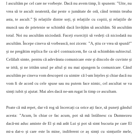
l ascultăm pe cel care ne vorbește. Dacă nu avem timp, îi spunem: ”Uite, nu
vrea să te ascult neatentă, dar peste o jumătate de oră, când termin treaba
asta, te ascult.” Și relațiile dintre soți, și relațiile cu copiii, și relațiile de
muncă sau de prietenie se schimbă dacă învățăm să ascultăm. Să ascultăm
total. Noi nu ascultăm niciodată. Faceți exerciții să vedeți că niciodată nu
ascultăm. Începe cineva să vorbească, noi zicem: ”A, știu ce vrea să spună!”
și ne pregătim replica fie ca să-l contrazicem, fie ca să schimbăm subiectul.
Celălalt simte, pentru că adevărata comunicare este și dincolo de cuvinte și
se irită, și ne irităm unul pe altul și nu mai ajungem la comunicare. Când
ascultăm pe cineva vom descoperi cu uimire că l-am înțeles și chiar dacă nu
vom fi de acord cu cele spuse sau nu putem face nimic, cel ascultat se va
simți iubit și ajutat. Mai ales dacă ne-am rugat în timp ce ascultam.
Poate că mă repet, dar vă rog să încercați ca orice ați face, să puneți gândul
acesta: ”Acum, în chiar ce fac acum, pot să mă întâlnesc cu Dumnezeu
dacă-mi aduc aminte de El și mă arăt Lui și pot să simt bucuria pe care El
mi-a dat-o și care este în mine, indiferent ce aș simți cu simțurile mele,