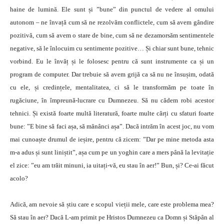
haine de lumină. Ele sunt și ”bune” din punctul de vedere al omului
autonom – ne învață cum să ne rezolvăm conflictele, cum să avem gândire
pozitivă, cum să avem o stare de bine, cum să ne dezamorsăm sentimentele
negative, să le înlocuim cu sentimente pozitive… Și chiar sunt bune, tehnic
vorbind. Eu le învăț și le folosesc pentru că sunt instrumente ca și un
program de computer. Dar trebuie să avem grijă ca să nu ne însușim, odată
cu ele, și credințele, mentalitatea, ci să le transformăm pe toate în
rugăciune, în împreună-lucrare cu Dumnezeu. Să nu cădem robi acestor
tehnici. Și există foarte multă literatură, foarte multe cărți cu sfaturi foarte
bune: ”E bine să faci așa, să mănânci așa”. Dacă intrăm în acest joc, nu vom
mai cunoaște drumul de ieșire, pentru că zicem: ”Dar pe mine metoda asta
m-a adus și sunt liniștit”, așa cum pe un yoghin care a mers până la levitație
el zice: ”eu am trăit minuni, ia uitați-vă, eu stau în aer!” Bun, și? Ce-ai făcut
acolo?
Adică, am nevoie să știu care e scopul vieții mele, care este problema mea?
Să stau în aer? Dacă L-am primit pe Hristos Dumnezeu ca Domn și Stăpân al