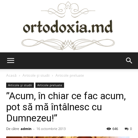
Ortodoxia.md
Acasă
Articole şi studii
Articole preluate
Articole şi studii
Articole preluate
”Acum, în chiar ce fac acum,
pot să mă întâlnesc cu
Dumnezeu!”
De către
admin
-
16 octombrie 2013
646
0