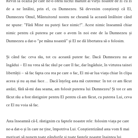
Revin la ocazia pe care ne-o oferă lucrul mărunt al vieții noastre de zi cu zi
de a ne întâlni, prin el, cu Dumnezeu. Să devenim conștienți că El,
Dumnezeu Omul, Mântuitorul nostru ne cheamă la această întâlnire când
ne spune: ”Fără Mine nu puteți face nimic!”. Acest nimic înseamnă chiar
nimic pentru că puterea pe care o avem în noi este de la Dumnezeu și
Dumnezeu a dat-o ”pe mâna noastră” și El ne dă libertatea să o folosim.
Și când fac ceva rău, tot cu această putere fac. Dacă Dumnezeu nu ar
îngădui – El nu vrea să fac răul pe care îl fac, dar îngăduie, în virtutea tainei
libertății – să fac fapta cea rea pe care o fac, El mi-ar lua viața chiar în clipa
aceea și nu aș mai face… Dacă înțeleg asta mă cutremur: în tot ce am făcut
astăzi, fără să-mi dau seama, am folosit puterea lui Dumnezeu! Și tot ce am
făcut rău a fost răstignire pentru El pentru că am făcut, cu puterea Lui, ceva
ce El nu voia să fac.
Asta înseamnă că-L răstignim cu faptele noastre rele: folosim viața pe care
ne-a dat-o și în care ne ține, împotriva Lui.
Conștientizând asta vom fi mai
motivați să punem toate gândurile și toate faptele noastre înaintea lui