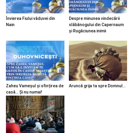
Învierea Fiului văduvei din
Despre minunea vindecării
Nain
slăbănogului din Capernaum
și Rugăciunea inimii
Zaheu Vameșul și sfințirea de
Aruncă grija ta spre Domnul…
casă… Și nu numai!