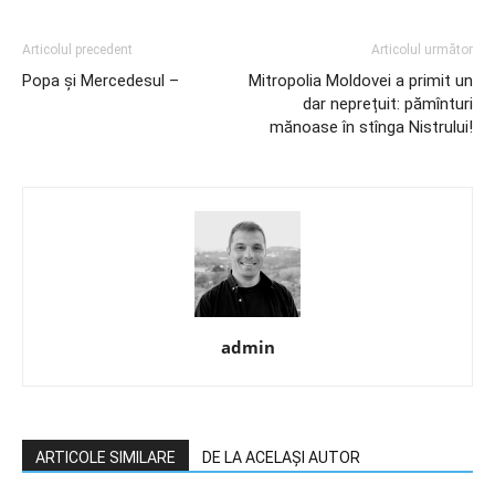
Articolul precedent
Articolul următor
Popa şi Mercedesul –
Mitropolia Moldovei a primit un
dar neprețuit: pămînturi
mănoase în stînga Nistrului!
admin
ARTICOLE SIMILARE
DE LA ACELAȘI AUTOR