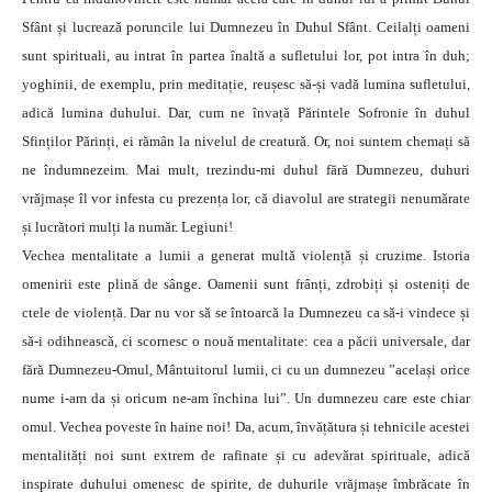
Sfânt și lucrează poruncile lui Dumnezeu în Duhul Sfânt. Ceilalți oameni
sunt spirituali, au intrat în partea înaltă a sufletului lor, pot intra în duh;
yoghinii, de exemplu, prin meditație, reușesc să-și vadă lumina sufletului,
adică lumina duhului. Dar, cum ne învață Părintele Sofronie în duhul
Sfinților Părinți, ei rămân la nivelul de creatură. Or, noi suntem chemați să
ne îndumnezeim. Mai mult, trezindu-mi duhul fără Dumnezeu, duhuri
vrăjmașe îl vor infesta cu prezența lor, că diavolul are strategii nenumărate
și lucrători mulți la număr. Legiuni!
Vechea mentalitate a lumii a generat multă violență și cruzime. Istoria
omenirii este plină de sânge. Oamenii sunt frânți, zdrobiți și osteniți de
ctele de violență. Dar nu vor să se întoarcă la Dumnezeu ca să-i vindece și
să-i odihnească, ci scornesc o nouă mentalitate: cea a păcii universale, dar
fără Dumnezeu-Omul, Mântuitorul lumii, ci cu un dumnezeu ”același orice
nume i-am da și oricum ne-am închina lui”. Un dumnezeu care este chiar
omul. Vechea poveste în haine noi! Da, acum, învățătura și tehnicile acestei
mentalități noi sunt extrem de rafinate și cu adevărat spirituale, adică
inspirate duhului omenesc de spirite, de duhurile vrăjmașe îmbrăcate în