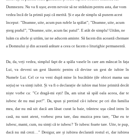
Dumnezeu. Nu va fi ușor, avem nevoie să ne străduim pentru asta, dar vom
vedea încă de la primii pași că merită. Și e așa de simplu să punem acest
început: ”Doamne, uite, acum pun rufele la spălat”; ”Doamne, uite, acum
șterg praful”; ”Doamne, uite, acum fac patul”. E atât de simplu! Uităm, ne
luăm cu altele și uităm, iar ne aducem aminte. Să facem din această chemare
a Domnului și din această arătare a ceea ce facem o liturighie permanentă.
Da, da, veți vedea, simplul fapt de a spăla vasele în care am mâncat în fața
Lui, va deveni un gest lăuntric pentru că devine un gest de iubire în
Numele Lui. Cel ce va veni după mine în bucătărie (de obicei mama sau
soția) se va simți iubit. Și va fi o declarație de iubire mai bine primită decât
niște vorbe ca: ”Ce dragă-mi ești! Da, am uitat să spăl oala aceea, dar te
iubesc de nu mai pot!”. Da, spun și pretind că-i iubesc pe cei din familia
mea, dar nu mă uit dacă am lăsat curat la baie, trântesc ușa când intru în
casă, nu sunt atent, vorbesc prea tare, dau muzica prea tare, ”Dar eu te
iubesc, mami, cum, nu simți că te iubesc? Te iubesc foarte tare. Uite, te pup,
dacă nu mă crezi…” Desigur, are și iubirea declarată rostul ei, dar iubirea