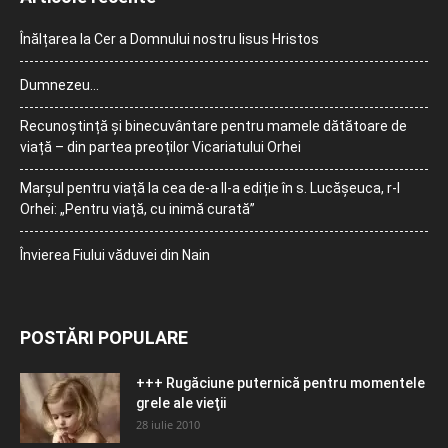
Înălțarea la Cer a Domnului nostru Iisus Hristos
Dumnezeu…
Recunoștință și binecuvântare pentru mamele dătătoare de
viață – din partea preoților Vicariatului Orhei
Marșul pentru viață la cea de-a II-a ediție în s. Lucășeuca, r-l
Orhei: „Pentru viață, cu inimă curată”
Învierea Fiului văduvei din Nain
POSTĂRI POPULARE
+++ Rugăciune puternică pentru momentele
grele ale vieţii
28 iulie 2010