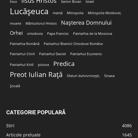
Iisus Hristos
Iisus
Ilarion Boian
Israel
Lucășeuca
mamă
Mitropolia
Mitropolia Moldovei;
Nașterea Domnului
moarte
Mântuitorul Hristos
Orhei
ortodoxia
Papa Francisc
Patriarhia de la Moscova
Patriarhia Română
Patriarhul Bisericii Ortodoxe Române
Patriarhul Chiril
Patriarhul Daniel
Patriarhul Ecumenic
Predica
Patriarhul Kirill
pictura
Preot Iulian Rață
Sfaturi duhovnicești;
Sinaxa
Școală
CATEGORIE POPULARĂ
Stiri
4086
Articole preluate
1645