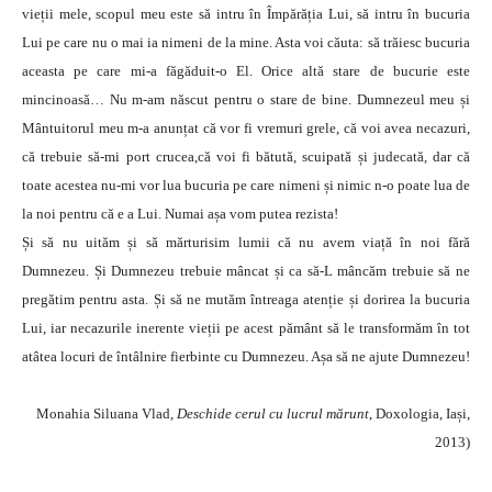
vieții mele, scopul meu este să intru în Împărăția Lui, să intru în bucuria
Lui pe care nu o mai ia nimeni de la mine. Asta voi căuta: să trăiesc bucuria
aceasta pe care mi-a făgăduit-o El. Orice altă stare de bucurie este
mincinoasă… Nu m-am născut pentru o stare de bine. Dumnezeul meu și
Mântuitorul meu m-a anunțat că vor fi vremuri grele, că voi avea necazuri,
că trebuie să-mi port crucea,că voi fi bătută, scuipată și judecată, dar că
toate acestea nu-mi vor lua bucuria pe care nimeni și nimic n-o poate lua de
la noi pentru că e a Lui. Numai așa vom putea rezista!
Și să nu uităm și să mărturisim lumii că nu avem viață în noi fără
Dumnezeu. Și Dumnezeu trebuie mâncat și ca să-L mâncăm trebuie să ne
pregătim pentru asta. Și să ne mutăm întreaga atenție și dorirea la bucuria
Lui, iar necazurile inerente vieții pe acest pământ să le transformăm în tot
atâtea locuri de întâlnire fierbinte cu Dumnezeu. Așa să ne ajute Dumnezeu!
Monahia Siluana Vlad,
Deschide cerul cu lucrul mărunt
, Doxologia, Iași,
2013)