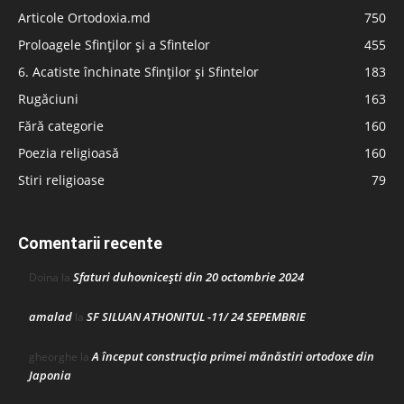
Articole Ortodoxia.md
750
Proloagele Sfinților și a Sfintelor
455
6. Acatiste închinate Sfinților și Sfintelor
183
Rugăciuni
163
Fără categorie
160
Poezia religioasă
160
Stiri religioase
79
Comentarii recente
Sfaturi duhovnicești din 20 octombrie 2024
Doina
la
amalad
SF SILUAN ATHONITUL -11/ 24 SEPEMBRIE
la
A început construcţia primei mănăstiri ortodoxe din
gheorghe
la
Japonia