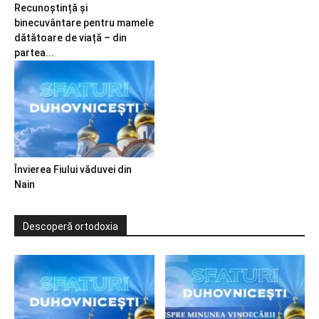
Recunoștință și
binecuvântare pentru mamele
dătătoare de viață – din
partea...
Învierea Fiului văduvei din
Nain
Descoperă ortodoxia