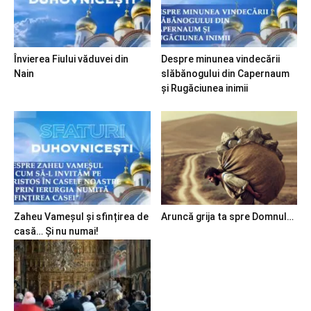
Învierea Fiului văduvei din
Despre minunea vindecării
Nain
slăbănogului din Capernaum
și Rugăciunea inimii
Zaheu Vameșul și sfințirea de
Aruncă grija ta spre Domnul…
casă… Și nu numai!