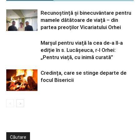
Recunoștință și binecuvântare pentru
mamele dătătoare de viață – din
partea preoților Vicariatului Orhei
Marșul pentru viață la cea de-a II-a
ediție în s. Lucășeuca, r-l Orhei:
„Pentru viață, cu inimă curată”
Credința, care se stinge departe de
focul Bisericii
Căutare