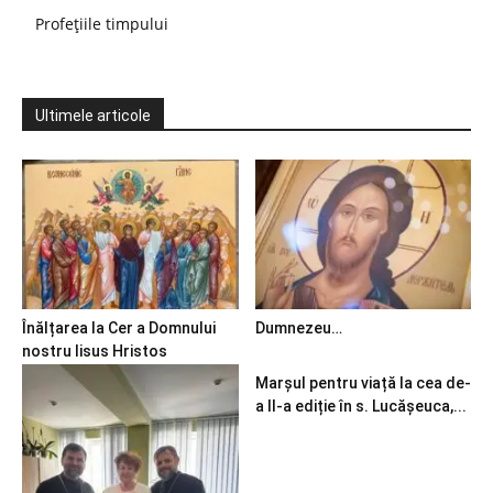
Profețiile timpului
Ultimele articole
Înălțarea la Cer a Domnului
Dumnezeu…
nostru Iisus Hristos
Marșul pentru viață la cea de-
a II-a ediție în s. Lucășeuca,...