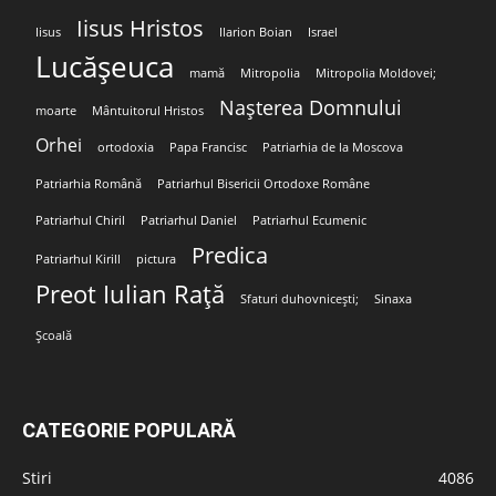
Iisus Hristos
Iisus
Ilarion Boian
Israel
Lucășeuca
mamă
Mitropolia
Mitropolia Moldovei;
Nașterea Domnului
moarte
Mântuitorul Hristos
Orhei
ortodoxia
Papa Francisc
Patriarhia de la Moscova
Patriarhia Română
Patriarhul Bisericii Ortodoxe Române
Patriarhul Chiril
Patriarhul Daniel
Patriarhul Ecumenic
Predica
Patriarhul Kirill
pictura
Preot Iulian Rață
Sfaturi duhovnicești;
Sinaxa
Școală
CATEGORIE POPULARĂ
Stiri
4086