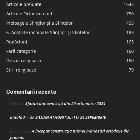
Articole preluate
1645
Articole Ortodoxia.md
750
Proloagele Sfinților și a Sfintelor
455
6. Acatiste închinate Sfinților și Sfintelor
183
Rugăciuni
163
Fără categorie
160
Poezia religioasă
160
Stiri religioase
79
Comentarii recente
Sfaturi duhovnicești din 20 octombrie 2024
Doina
la
amalad
SF SILUAN ATHONITUL -11/ 24 SEPEMBRIE
la
A început construcţia primei mănăstiri ortodoxe din
gheorghe
la
Japonia