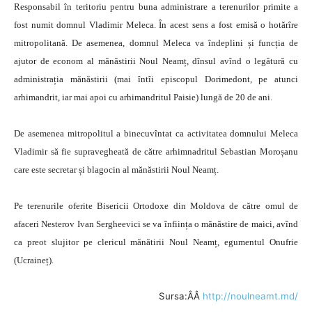
Responsabil în teritoriu pentru buna administrare a terenurilor primite a
fost numit domnul Vladimir Meleca. În acest sens a fost emisă o hotărîre
mitropolitană. De asemenea, domnul Meleca va îndeplini și funcția de
ajutor de econom al mănăstirii Noul Neamț, dînsul avînd o legătură cu
administrația mănăstirii (mai întîi episcopul Dorimedont, pe atunci
arhimandrit, iar mai apoi cu arhimandritul Paisie) lungă de 20 de ani.
De asemenea mitropolitul a binecuvîntat ca activitatea domnului Meleca
Vladimir să fie supravegheată de către arhimnadritul Sebastian Moroșanu
care este secretar și blagocin al mănăstirii Noul Neamț.
Pe terenurile oferite Bisericii Ortodoxe din Moldova de către omul de
afaceri Nesterov Ivan Sergheevici se va înființa o mănăstire de maici, avînd
ca preot slujitor pe clericul mănătirii Noul Neamț, egumentul Onufrie
(Ucraineț).
Sursa:ÂÂ
http://noulneamt.md/