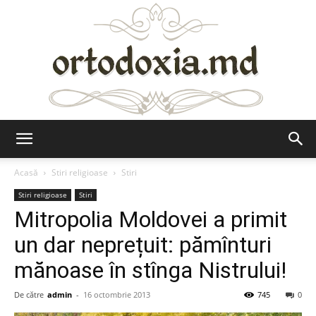
Ortodoxia.md
Acasă
Stiri religioase
Stiri
Stiri religioase
Stiri
Mitropolia Moldovei a primit
un dar neprețuit: pămînturi
mănoase în stînga Nistrului!
De către
admin
-
16 octombrie 2013
745
0