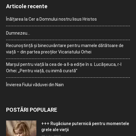
Articole recente
Înălțarea la Cer a Domnului nostru Iisus Hristos
Dumnezeu…
Recunoștință și binecuvântare pentru mamele dătătoare de
viață – din partea preoților Vicariatului Orhei
Marșul pentru viață la cea de-a II-a ediție în s. Lucășeuca, r-l
Orhei: „Pentru viață, cu inimă curată”
Învierea Fiului văduvei din Nain
POSTĂRI POPULARE
+++ Rugăciune puternică pentru momentele
grele ale vieţii