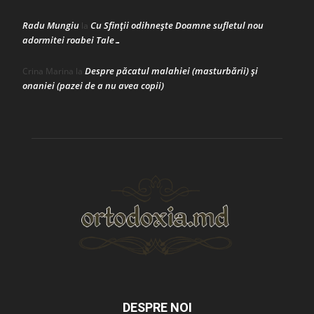
Radu Mungiu
Cu Sfinții odihnește Doamne sufletul nou
la
adormitei roabei Tale…
Despre păcatul malahiei (masturbării) şi
Crina Marina
la
onaniei (pazei de a nu avea copii)
DESPRE NOI