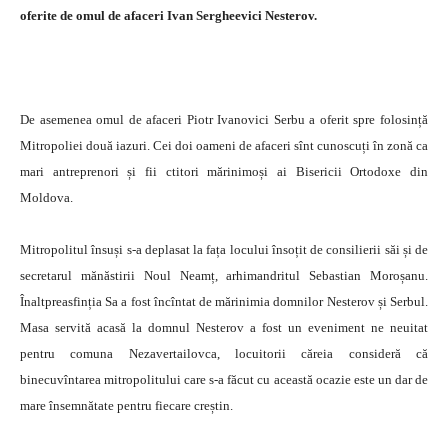
oferite de omul de afaceri Ivan Sergheevici Nesterov.
De asemenea omul de afaceri Piotr Ivanovici Serbu a oferit spre folosință
Mitropoliei două iazuri. Cei doi oameni de afaceri sînt cunoscuți în zonă ca
mari antreprenori și fii ctitori mărinimoși ai Bisericii Ortodoxe din
Moldova.
Mitropolitul însuși s-a deplasat la fața locului însoțit de consilierii săi și de
secretarul mănăstirii Noul Neamț, arhimandritul Sebastian Moroșanu.
Înaltpreasfinția Sa a fost încîntat de mărinimia domnilor Nesterov și Serbul.
Masa servită acasă la domnul Nesterov a fost un eveniment ne neuitat
pentru comuna Nezavertailovca, locuitorii căreia consideră că
binecuvîntarea mitropolitului care s-a făcut cu această ocazie este un dar de
mare însemnătate pentru fiecare creștin.