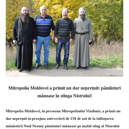
Mitropolia Moldovei a primit un dar neprețuit: pămînturi
mănoase în stînga Nistrului!
Mitropolia Moldovei, în persoana Mitropolitului Vladimir, a primit un
dar neprețuit în preajma aniversării de 150 de ani de la înființarea
mănăstirii Noul Neamț: pămînturi mănoase pe malul stîng al Nistrului