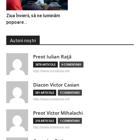
Ziua Învierii, să ne luminăm
popoare…
Autorii noștri
Preot Iulian Raţă
3878 ARTICOLE
6 COMENTARII
http://www.ortodoxia.md
Diacon Victor Casian
581 ARTICOLE
5 COMENTARII
http://www.ortodoxia.md
Preot Victor Mihalachi
210 ARTICOLE
1 COMENTARII
http://www.ortodoxia.md