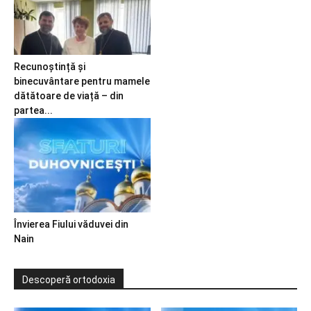
Recunoștință și
binecuvântare pentru mamele
dătătoare de viață – din
partea...
Învierea Fiului văduvei din
Nain
Descoperă ortodoxia