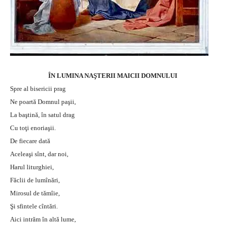
ÎN LUMINA NAŞTERII MAICII DOMNULUI
Spre al bisericii prag
Ne poartă Domnul paşii,
La baştină, în satul drag
Cu toţi enoriaşii.
De fiecare dată
Aceleaşi sînt, dar noi,
Harul liturghiei,
Făclii de lumînări,
Mirosul de tămîie,
Şi sfintele cîntări.
Aici intrăm în altă lume,