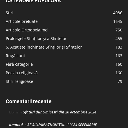
CATEGORIE POPULARĂ
Stiri
4086
Articole preluate
1645
Articole Ortodoxia.md
750
Proloagele Sfinților și a Sfintelor
455
6. Acatiste închinate Sfinților și Sfintelor
183
Rugăciuni
163
Fără categorie
160
Poezia religioasă
160
Stiri religioase
79
Comentarii recente
Sfaturi duhovnicești din 20 octombrie 2024
Doina
la
amalad
SF SILUAN ATHONITUL -11/ 24 SEPEMBRIE
la