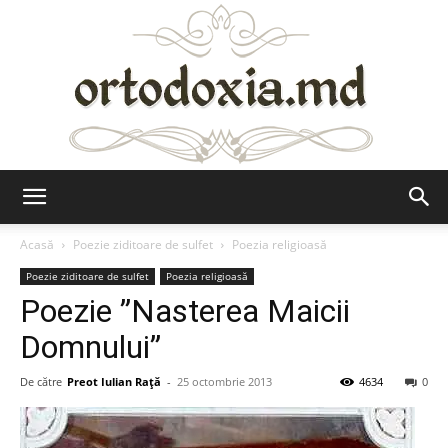
Ortodoxia.md
Acasă
Poezie ziditoare de sulfet
Poezia religioasă
Poezie ziditoare de sulfet
Poezia religioasă
Poezie ”Nasterea Maicii
Domnului”
De către
Preot Iulian Raţă
-
25 octombrie 2013
4634
0