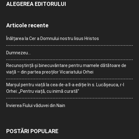
ALEGEREA EDITORULUI
Articole recente
Înălțarea la Cer a Domnului nostru Iisus Hristos
Dumnezeu…
Recunoștință și binecuvântare pentru mamele dătătoare de
viață – din partea preoților Vicariatului Orhei
Marșul pentru viață la cea de-a II-a ediție în s. Lucășeuca, r-l
Orhei: „Pentru viață, cu inimă curată”
Învierea Fiului văduvei din Nain
POSTĂRI POPULARE