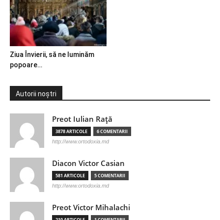
Ziua Învierii, să ne luminăm
popoare…
Autorii noștri
Preot Iulian Raţă
3878 ARTICOLE
6 COMENTARII
http://www.ortodoxia.md
Diacon Victor Casian
581 ARTICOLE
5 COMENTARII
http://www.ortodoxia.md
Preot Victor Mihalachi
210 ARTICOLE
1 COMENTARII