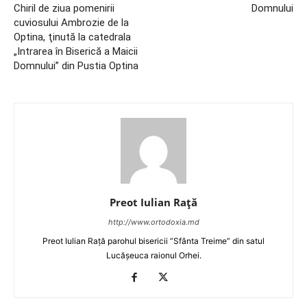
Chiril de ziua pomenirii
Domnului
cuviosului Ambrozie de la
Optina, ţinută la catedrala
„Intrarea în Biserică a Maicii
Domnului” din Pustia Optina
Preot Iulian Raţă
http://www.ortodoxia.md
Preot Iulian Rață parohul bisericii ”Sfânta Treime” din satul
Lucășeuca raionul Orhei.