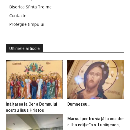
Biserica Sfinta Treime
Contacte
Profețiile timpului
Ultimele articole
Înălțarea la Cer a Domnului
Dumnezeu…
nostru Iisus Hristos
Marșul pentru viață la cea de-
a II-a ediție în s. Lucășeuca,...