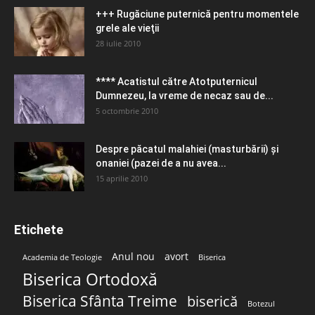
+++ Rugăciune puternică pentru momentele
grele ale vieţii
28 iulie 2010
**** Acatistul către Atotputernicul
Dumnezeu, la vreme de necaz sau de...
5 octombrie 2010
Despre păcatul malahiei (masturbării) şi
onaniei (pazei de a nu avea...
15 aprilie 2010
Etichete
Anul nou
avort
Academia de Teologie
Biserica
Biserica Ortodoxă
Biserica Sfânta Treime
biserică
Botezul