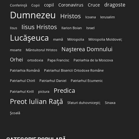
dragoste
copil
Coronavirus
Cruce
Conferință
Copii
Dumnezeu
Hristos
Icoana
Ierusalim
Iisus Hristos
Iisus
Ilarion Boian
Israel
Lucășeuca
mamă
Mitropolia
Mitropolia Moldovei;
Nașterea Domnului
moarte
Mântuitorul Hristos
Orhei
ortodoxia
Papa Francisc
Patriarhia de la Moscova
Patriarhia Română
Patriarhul Bisericii Ortodoxe Române
Patriarhul Chiril
Patriarhul Daniel
Patriarhul Ecumenic
Predica
Patriarhul Kirill
pictura
Preot Iulian Rață
Sfaturi duhovnicești;
Sinaxa
Școală