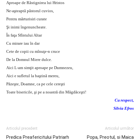
Aproape de Răstignirea lui Hristos
Ne-aşteaptă păstorul cuvios,
Pentru mărturisiri curate
Şi inimi îngenuncheate.
În faţa Sfîntului Altar
Cu mirare iau în dar
Cete de copii cu mînuţe-n cruce
De la Domnul Miere dulce.
Aici L-am simţit aproape pe Dumnezeu,
Aici e sufletul la baştină mereu,
Păzeşte, Doamne, ca pe cele cereşti
Toate bisericile, şi pe a noastră din Măgdăceşti!
Cu respect,
Silvia Efros
Articolul precedent
Articolul următor
Predica Preafericitului Patriarh
Popa, Preotul, si Maica