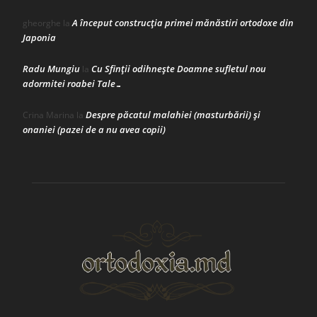
A început construcţia primei mănăstiri ortodoxe din
gheorghe
la
Japonia
Radu Mungiu
Cu Sfinții odihnește Doamne sufletul nou
la
adormitei roabei Tale…
Despre păcatul malahiei (masturbării) şi
Crina Marina
la
onaniei (pazei de a nu avea copii)