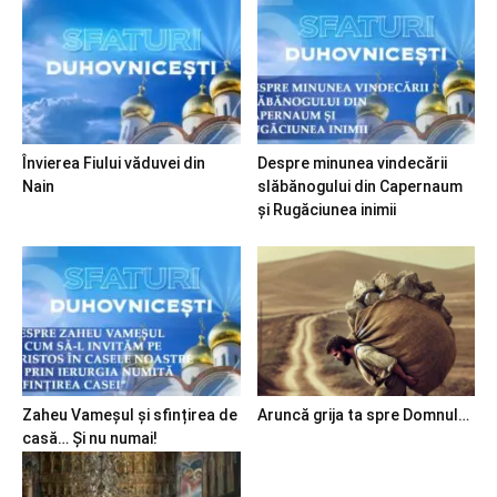
Învierea Fiului văduvei din
Despre minunea vindecării
Nain
slăbănogului din Capernaum
și Rugăciunea inimii
Zaheu Vameșul și sfințirea de
Aruncă grija ta spre Domnul…
casă… Și nu numai!