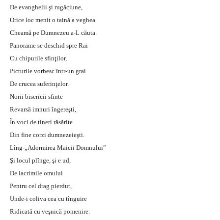
De evanghelii şi rugăciune,
Orice loc menit o taină a veghea
Cheamă pe Dumnezeu a-L căuta.
Panorame se deschid spre Rai
Cu chipurile sfinţilor,
Picturile vorbesc într-un grai
De crucea suferinţelor.
Norii bisericii sfinte
Revarsă imnuri îngereşti,
În voci de tineri răsărite
Din fine corzi dumnezeieşti.
Lîng-„Adormirea Maicii Domnului”
Şi locul plînge, şi e ud,
De lacrimile omului
Pentru cel drag pierdut,
Unde-i coliva cea cu tînguire
Ridicată cu veşnică pomenire.