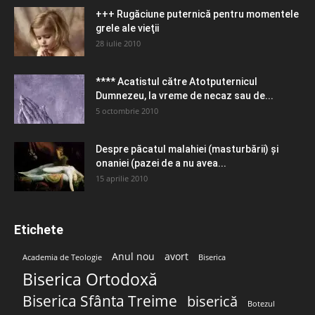
+++ Rugăciune puternică pentru momentele
grele ale vieţii
28 iulie 2010
**** Acatistul către Atotputernicul
Dumnezeu, la vreme de necaz sau de...
5 octombrie 2010
Despre păcatul malahiei (masturbării) şi
onaniei (pazei de a nu avea...
15 aprilie 2010
Etichete
Anul nou
avort
Academia de Teologie
Biserica
Biserica Ortodoxă
Biserica Sfânta Treime
biserică
Botezul