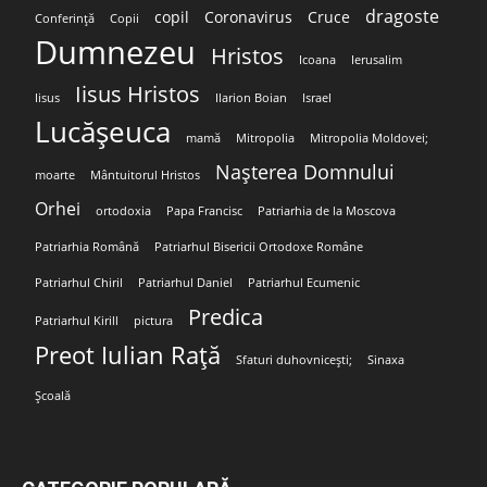
dragoste
copil
Coronavirus
Cruce
Conferință
Copii
Dumnezeu
Hristos
Icoana
Ierusalim
Iisus Hristos
Iisus
Ilarion Boian
Israel
Lucășeuca
mamă
Mitropolia
Mitropolia Moldovei;
Nașterea Domnului
moarte
Mântuitorul Hristos
Orhei
ortodoxia
Papa Francisc
Patriarhia de la Moscova
Patriarhia Română
Patriarhul Bisericii Ortodoxe Române
Patriarhul Chiril
Patriarhul Daniel
Patriarhul Ecumenic
Predica
Patriarhul Kirill
pictura
Preot Iulian Rață
Sfaturi duhovnicești;
Sinaxa
Școală