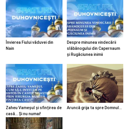
Învierea Fiului văduvei din
Despre minunea vindecării
Nain
slăbănogului din Capernaum
și Rugăciunea inimii
Zaheu Vameșul și sfințirea de
Aruncă grija ta spre Domnul…
casă… Și nu numai!