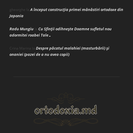
A început construcţia primei mănăstiri ortodoxe din
gheorghe
la
Japonia
Radu Mungiu
Cu Sfinții odihnește Doamne sufletul nou
la
adormitei roabei Tale…
Despre păcatul malahiei (masturbării) şi
Crina Marina
la
onaniei (pazei de a nu avea copii)