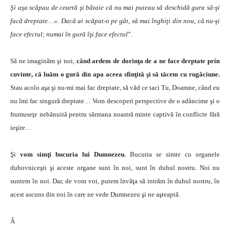
Şi aşa scăpau de ceartă şi bătaie că nu mai puteau să deschidă gura să-şi
facă dreptate…». Dacă ai scăpat-o pe gât, să mai înghiţi din nou, că nu-şi
face efectul; numai în gură îşi face efectul
”.
Să ne imaginăm şi noi,
când ardem de dorinţa de a ne face dreptate prin
cuvinte, că luăm o gură din apa aceea sfinţită şi să tăcem cu rugăciune.
Stau acolo aşa şi nu-mi mai fac dreptate, să văd ce taci Tu, Doamne, când eu
nu îmi fac singură dreptate… Vom descoperi perspective de o adâncime şi o
frumuseţe nebănuită pentru sărmana noastră minte captivă în conflicte fără
ieşire…
Şi
vom simţi bucuria lui Dumnezeu.
Bucuria se simte cu organele
duhovniceşti şi aceste organe sunt în noi, sunt în duhul nostru. Noi nu
suntem în noi. Dar, de vom voi, putem învăţa să intrăm în duhul nostru, în
acest ascuns din noi în care ne vede Dumnezeu şi ne aşteaptă.
Â