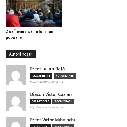
Ziua Învierii, să ne luminăm
popoare…
Autorii noștri
Preot Iulian Raţă
3878 ARTICOLE
6 COMENTARII
http://www.ortodoxia.md
Diacon Victor Casian
581 ARTICOLE
5 COMENTARII
http://www.ortodoxia.md
Preot Victor Mihalachi
210 ARTICOLE
1 COMENTARII