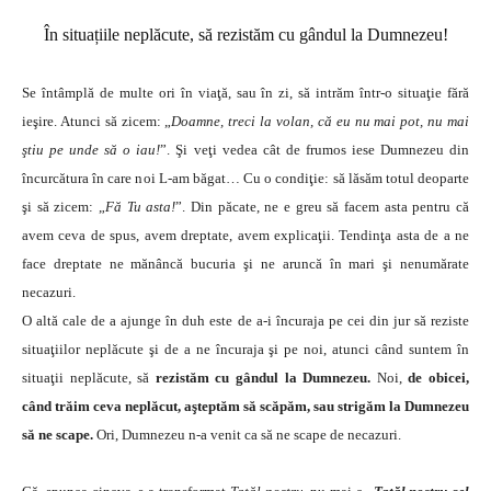
În situațiile neplăcute, să rezistăm cu gândul la Dumnezeu!
Se întâmplă de multe ori în viaţă, sau în zi, să intrăm într-o situaţie fără
ieşire. Atunci să zicem: „
Doamne, treci la volan, că eu nu mai pot, nu mai
ştiu pe unde să o iau!
”. Şi veţi vedea cât de frumos iese Dumnezeu din
încurcătura în care noi L-am băgat… Cu o condiţie: să lăsăm totul deoparte
şi să zicem: „
Fă Tu asta!
”. Din păcate, ne e greu să facem asta pentru că
avem ceva de spus, avem dreptate, avem explicaţii. Tendinţa asta de a ne
face dreptate ne mănâncă bucuria şi ne aruncă în mari şi nenumărate
necazuri.
O altă cale de a ajunge în duh este de a-i încuraja pe cei din jur să reziste
situaţiilor neplăcute şi de a ne încuraja şi pe noi, atunci când suntem în
situaţii neplăcute, să
rezistăm cu gândul la Dumnezeu.
Noi,
de obicei,
când trăim ceva neplăcut, aşteptăm să scăpăm, sau strigăm la Dumnezeu
să ne scape.
Ori, Dumnezeu n-a venit ca să ne scape de necazuri.