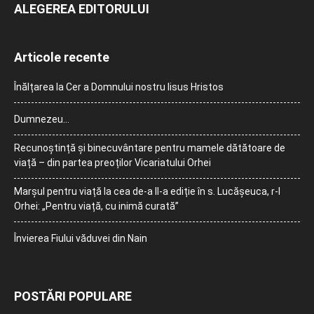
ALEGEREA EDITORULUI
Articole recente
Înălțarea la Cer a Domnului nostru Iisus Hristos
Dumnezeu…
Recunoștință și binecuvântare pentru mamele dătătoare de
viață – din partea preoților Vicariatului Orhei
Marșul pentru viață la cea de-a II-a ediție în s. Lucășeuca, r-l
Orhei: „Pentru viață, cu inimă curată”
Învierea Fiului văduvei din Nain
POSTĂRI POPULARE