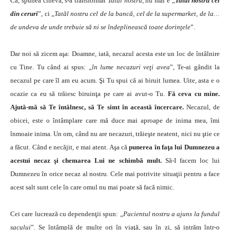
Că, spunea cineva, s-a transformat
Tatăl nostru
, nu mai e „
Tatăl nostru cel
din ceruri
”, ci „
Tatăl nostru cel de la bancă, cel de la supermarket, de la…
de undeva de unde trebuie să ni se îndeplinească toate dorinţele
”.
Dar noi să zicem aşa: Doamne, iată, necazul acesta este un loc de întâlnire
cu Tine. Tu când ai spus: „
în lume necazuri veţi avea
”, Te-ai gândit la
necazul pe care îl am eu acum. Şi Tu spui că ai biruit lumea. Uite, asta e o
ocazie ca eu să trăiesc biruinţa pe care ai avut-o Tu.
Fă ceva cu mine.
Ajută-mă să Te întâlnesc, să Te simt în această încercare.
Necazul, de
obicei, este o întâmplare care mă duce mai aproape de inima mea, îmi
înmoaie inima. Un om, când nu are necazuri, trăieşte neatent, nici nu ştie
ce
a făcut. Când e necăjit, e mai atent. Aşa că
punerea în faţa lui Dumnezeu a
acestui necaz şi chemarea Lui ne schimbă mult.
Să-I facem loc lui
Dumnezeu în orice necaz al nostru. Cele mai potrivite situaţii pentru a face
acest salt sunt cele în care omul nu mai poate să facă nimic.
Cei care lucrează cu dependenţii spun: „
Pacientul nostru a ajuns la fundul
sacului
”. Se întâmplă de multe ori în viaţă, sau în zi, să intrăm într-o