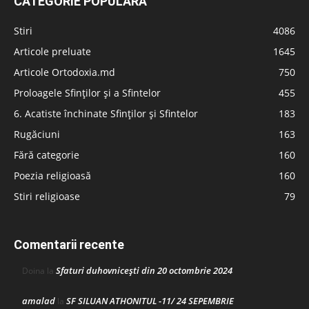
CATEGORIE POPULARĂ
Stiri
4086
Articole preluate
1645
Articole Ortodoxia.md
750
Proloagele Sfinților și a Sfintelor
455
6. Acatiste închinate Sfinților și Sfintelor
183
Rugăciuni
163
Fără categorie
160
Poezia religioasă
160
Stiri religioase
79
Comentarii recente
Sfaturi duhovnicești din 20 octombrie 2024
Doina
la
amalad
SF SILUAN ATHONITUL -11/ 24 SEPEMBRIE
la