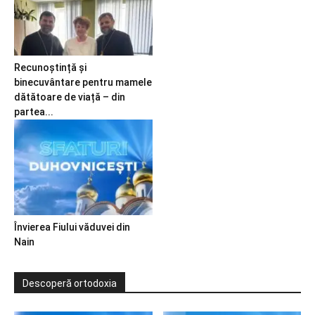
Recunoștință și
binecuvântare pentru mamele
dătătoare de viață – din
partea...
Învierea Fiului văduvei din
Nain
Descoperă ortodoxia