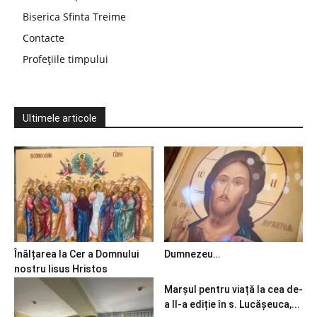
Biserica Sfinta Treime
Contacte
Profețiile timpului
Ultimele articole
Înălțarea la Cer a Domnului
Dumnezeu…
nostru Iisus Hristos
Marșul pentru viață la cea de-
a II-a ediție în s. Lucășeuca,...