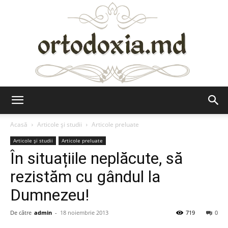
Ortodoxia.md
Acasă
Articole şi studii
Articole preluate
Articole şi studii
Articole preluate
În situațiile neplăcute, să
rezistăm cu gândul la
Dumnezeu!
De către
admin
-
18 noiembrie 2013
719
0