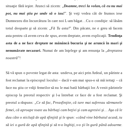
situaţie fără ieşire. Atunci să zicem: „
Doamne, treci la volan, că eu nu mai
pot, nu mai ştiu pe unde să o iau!
”. Şi veţi vedea cât de frumos iese
Dumnezeu din încurcătura în care noi L-am băgat…Cu o condiţie: să lăsăm
totul deoparte şi să zicem: „
Fă Tu asta!
”. Din păcate, ne e greu să facem
asta pentru că avem ceva de spus, avem dreptate, avem explicaţii.
Tendinţa
asta de a ne face dreptate ne mănâncă bucuria şi ne aruncă în mari şi
nenumărate necazuri.
Numai de am înţelege şi am renunţa la „
dreptatea
noastră
”!
Să vă spun o poveste legat de asta: undeva, pe aici prin Ardeal, un părinte a
fost reclamat la episcopul locului – dacă v-am mai spus-o să mă iertaţi – că
face nu ştiu ce vrăji femeilor să nu le mai bată bărbaţii lor. A venit părintele
episcop la preotul respectiv şi l-a întrebat ce face de a fost reclamat. Şi
preotul a răspuns: „
Ce să fac, Preasfinţite, că tare mai sufereau sărmanele
femei, că aproape toate au bărbaţi cam beţivi şi cam agresivi şi… Aşa că le
dau câte o sticluţă de apă sfinţită şi le spun: «când vine bărbatul acasă, tu
să iei o gură de apă sfinţită şi să n-o înghiţi, s-o ţii în gură până adoarme.