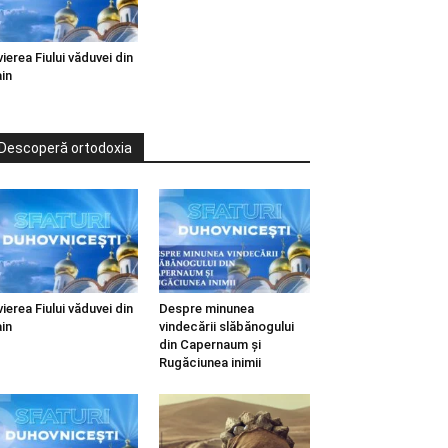
vierea Fiului văduvei din
in
Descoperă ortodoxia
vierea Fiului văduvei din
Despre minunea
in
vindecării slăbănogului
din Capernaum și
Rugăciunea inimii