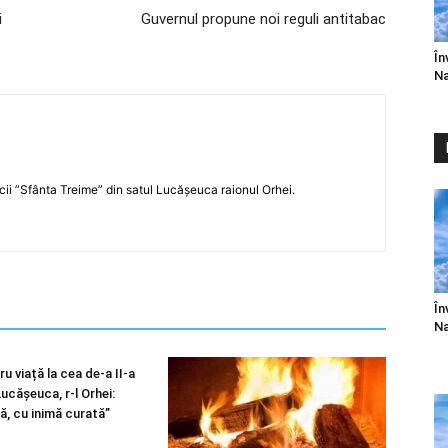
i
Guvernul propune noi reguli antitabac
În
Na
icii ”Sfânta Treime” din satul Lucășeuca raionul Orhei.
În
Na
u viață la cea de-a II-a
 Lucășeuca, r-l Orhei:
ă, cu inimă curată”