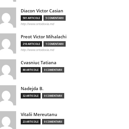
Diacon Victor Casian
581 ARTICOLE
5 COMENTARII
http://www.ortodoxia.md
Preot Victor Mihalachi
210 ARTICOLE
1 COMENTARII
http://www.ortodoxia.md
Cvasniuc Tatiana
88 ARTICOLE
0 COMENTARII
Nadejda B.
32 ARTICOLE
0 COMENTARII
Vitalii Mereutanu
23 ARTICOLE
0 COMENTARII