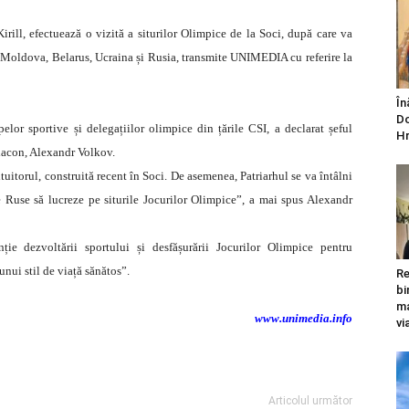
Kirill, efectuează o vizită a siturilor Olimpice de la Soci, după care va
a Moldova, Belarus, Ucraina și Rusia, transmite UNIMEDIA cu referire la
În
Do
pelor sportive și delegațiilor olimpice din țările CSI, a declarat șeful
Hr
Diacon, Alexandr Volkov.
tuitorul, construită recent în Soci. De asemenea, Patriarhul se va întâlni
e Ruse să lucreze pe siturile Jocurilor Olimpice”, a mai spus Alexandr
ție dezvoltării sportului și desfășurării Jocurilor Olimpice pentru
unui stil de viață sănătos”.
Re
bi
ma
www.unimedia.info
vi
Articolul următor