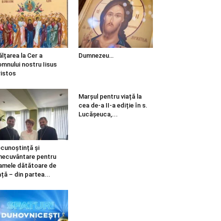
ălțarea la Cer a
Dumnezeu…
mnului nostru Iisus
istos
Marșul pentru viață la
cea de-a II-a ediție în s.
Lucășeuca,...
cunoștință și
necuvântare pentru
mele dătătoare de
ață – din partea...