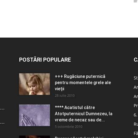
POSTĂRI POPULARE
C
+++ Rugăciune puternică
St
pentru momentele grele ale
Ar
vieţii
28 iulie 2010
Ar
Pr
**** Acatistul către
Atotputernicul Dumnezeu, la
6.
vreme de necaz sau de...
R
5 octombrie 2010
Fă