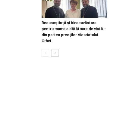
Recunoștință și binecuvântare
pentru mamele dătătoare de viață –
din partea preoților Vicariatului
Orhei