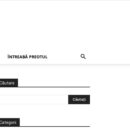
ÎNTREABĂ PREOTUL
Căutare
Categorii