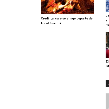
Za
Credința, care se stinge departe de
sf
focul Bisericii
nu
Zi
lu