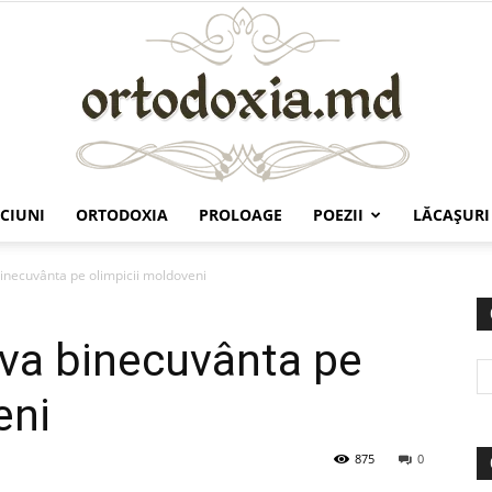
CIUNI
ORTODOXIA
PROLOAGE
POEZII
LĂCAŞURI
Ortodoxia.md
a binecuvânta pe olimpicii moldoveni
îi va binecuvânta pe
eni
875
0