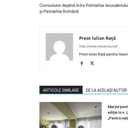
Comuniune deplină între Patriarhia Ierusalimulu
şi Patriarhia Română
Preot Iulian Raţă
http://www.ortodoxia.md
Preot Iulian Rață parohul biser
ARTICOLE SIMILARE
DE LA ACELAȘI AUTOR
Marșul pentr
ediție în s.
„Pentru viaț