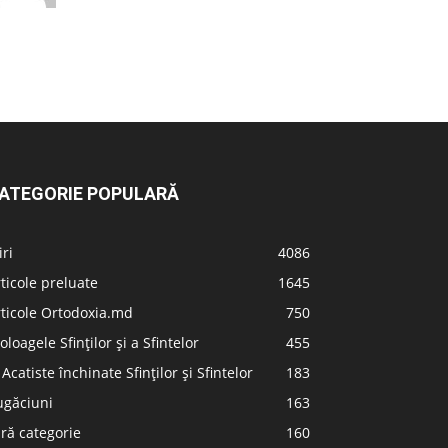
ATEGORIE POPULARĂ
iri
4086
ticole preluate
1645
ticole Ortodoxia.md
750
oloagele Sfinților și a Sfintelor
455
 Acatiste închinate Sfinților și Sfintelor
183
ugăciuni
163
ră categorie
160