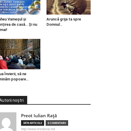
heu Vameșul și
Aruncă grija ta spre
ințirea de casă… Și nu
Domnul…
mai!
ua Învierii, să ne
minăm popoare…
Autorii noștri
Preot Iulian Raţă
3878 ARTICOLE
6 COMENTARII
http://www.ortodoxia.md