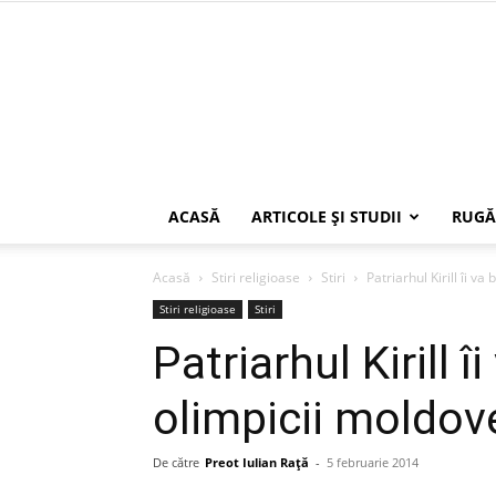
ACASĂ
ARTICOLE ŞI STUDII
RUGĂ
Acasă
Stiri religioase
Stiri
Patriarhul Kirill îi v
Stiri religioase
Stiri
Patriarhul Kirill 
olimpicii moldov
De către
Preot Iulian Raţă
-
5 februarie 2014