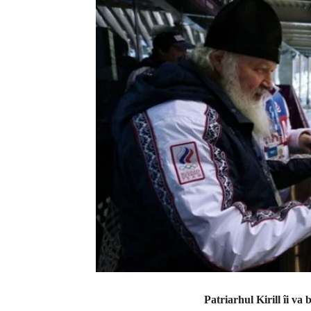
Patriarhul Kirill îi va