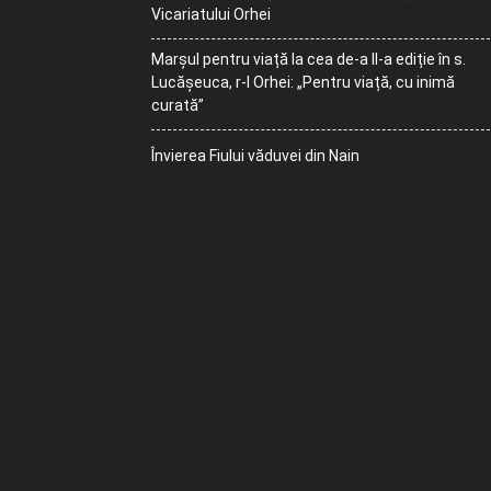
Vicariatului Orhei
Marșul pentru viață la cea de-a II-a ediție în s.
Lucășeuca, r-l Orhei: „Pentru viață, cu inimă
curată”
Învierea Fiului văduvei din Nain