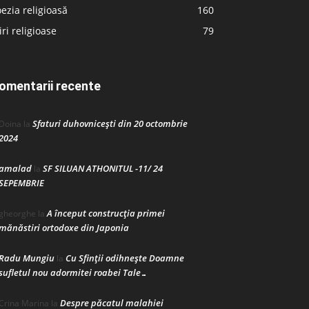
ezia religioasă
160
iri religioase
79
omentarii recente
Sfaturi duhovnicești din 20 octombrie
Doina
la
2024
amalad
SF SILUAN ATHONITUL -11/ 24
la
SEPEMBRIE
A început construcţia primei
gheorghe
la
mănăstiri ortodoxe din Japonia
Radu Mungiu
Cu Sfinții odihnește Doamne
la
sufletul nou adormitei roabei Tale…
Despre păcatul malahiei
Crina Marina
la