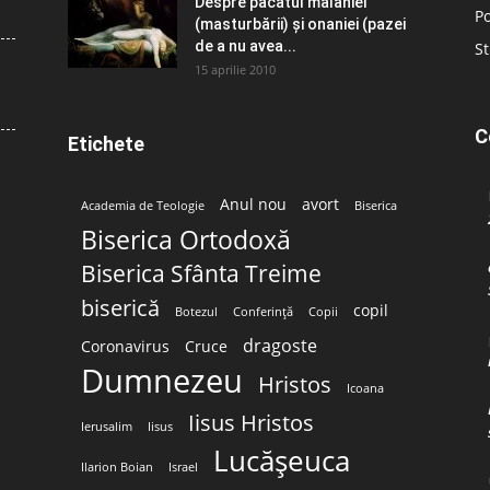
Despre păcatul malahiei
Po
(masturbării) şi onaniei (pazei
de a nu avea...
St
15 aprilie 2010
C
Etichete
Anul nou
avort
Academia de Teologie
Biserica
Biserica Ortodoxă
Biserica Sfânta Treime
biserică
copil
Botezul
Conferință
Copii
dragoste
Coronavirus
Cruce
Dumnezeu
Hristos
Icoana
Iisus Hristos
Ierusalim
Iisus
Lucășeuca
Ilarion Boian
Israel