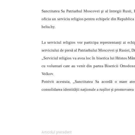
Sanctitatea Sa Patriarhul Moscovei şi al întregii Rusii, 
oficia un serviciu religios pentru echipele din Republic
belta.by.
La serviciul religios vor participa reprezentanți ai echi
serviciului de presă al Patriarhului Moscovei și Rusiei, 
„Serviciul religios va avea loc în biserica lui Hristos Mân
cu voluntari care au venit din partea Bisericii Ortodox
Volkov.
Potrivit acestuia, „Sanctitatea Sa acordă o mare aten
consolidarea identității naționale a rușilor și promovarea 
Articolul precedent