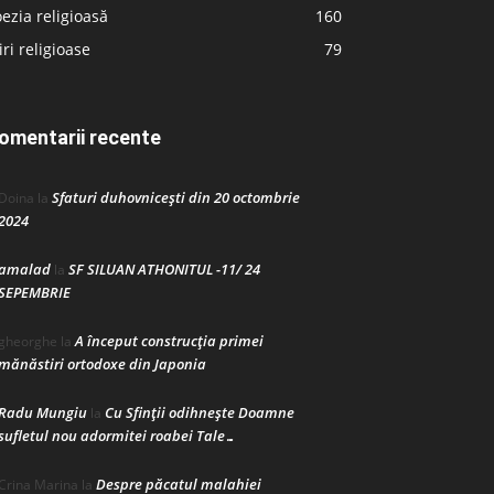
ezia religioasă
160
iri religioase
79
omentarii recente
Sfaturi duhovnicești din 20 octombrie
Doina
la
2024
amalad
SF SILUAN ATHONITUL -11/ 24
la
SEPEMBRIE
A început construcţia primei
gheorghe
la
mănăstiri ortodoxe din Japonia
Radu Mungiu
Cu Sfinții odihnește Doamne
la
sufletul nou adormitei roabei Tale…
Despre păcatul malahiei
Crina Marina
la