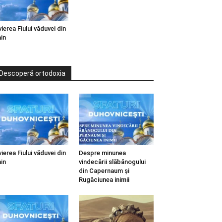
vierea Fiului văduvei din
in
Descoperă ortodoxia
vierea Fiului văduvei din
Despre minunea
in
vindecării slăbănogului
din Capernaum și
Rugăciunea inimii