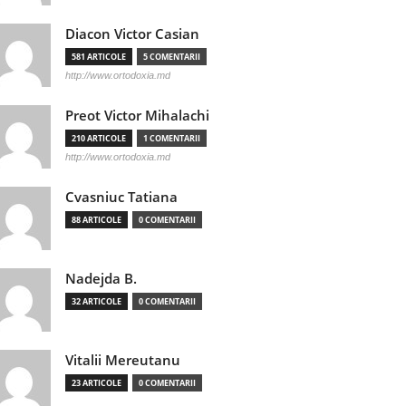
Diacon Victor Casian
581 ARTICOLE
5 COMENTARII
http://www.ortodoxia.md
Preot Victor Mihalachi
210 ARTICOLE
1 COMENTARII
http://www.ortodoxia.md
Cvasniuc Tatiana
88 ARTICOLE
0 COMENTARII
Nadejda B.
32 ARTICOLE
0 COMENTARII
Vitalii Mereutanu
23 ARTICOLE
0 COMENTARII