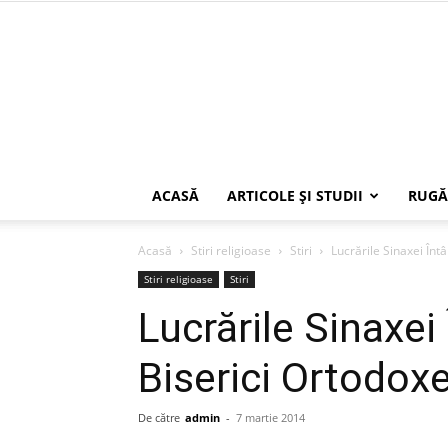
ACASĂ
ARTICOLE ŞI STUDII
RUGĂ
Acasă
Stiri religioase
Stiri
Lucrările Sinaxei Înt
Stiri religioase
Stiri
Lucrările Sinaxei 
Biserici Ortodox
De către
admin
-
7 martie 2014