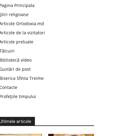
Pagina Principala
Știri religioase
Articole Ortodoxia.md
Articole de la vizitatori
Articole preluate
Tâlcuiri
Bibliotecă video
Gustări de post
Biserica Sfinta Treime
Contacte
Profețiile timpului
Ultimele articole