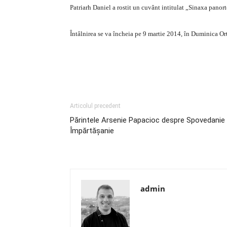
Patriarh Daniel a rostit un cuvânt intitulat „Sinaxa panor
Întâlnirea se va încheia pe 9 martie 2014, în Duminica Ort
Articolul precedent
Părintele Arsenie Papacioc despre Spovedanie 
Împărtăşanie
admin