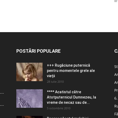
POSTĂRI POPULARE
C
+++ Rugăciune puternică
St
pentru momentele grele ale
Ar
vieţii
28 iulie 2010
Ar
Pr
**** Acatistul către
Atotputernicul Dumnezeu, la
6.
vreme de necaz sau de...
R
5 octombrie 2010
Fă