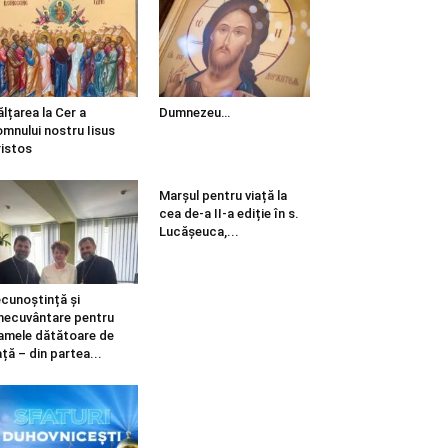
ălțarea la Cer a
Dumnezeu…
mnului nostru Iisus
istos
Marșul pentru viață la
cea de-a II-a ediție în s.
Lucășeuca,...
cunoștință și
necuvântare pentru
mele dătătoare de
ață – din partea...