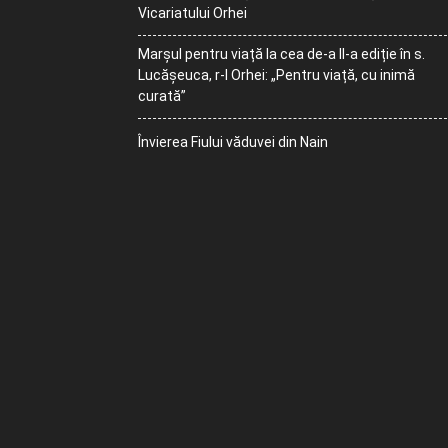
Vicariatului Orhei
Marșul pentru viață la cea de-a II-a ediție în s.
Lucășeuca, r-l Orhei: „Pentru viață, cu inimă
curată”
Învierea Fiului văduvei din Nain