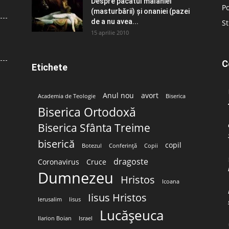
Despre păcatul malahiei
Po
(masturbării) şi onaniei (pazei
de a nu avea...
St
15 aprilie 2010
C
Etichete
Anul nou
avort
Academia de Teologie
Biserica
Biserica Ortodoxă
Biserica Sfânta Treime
biserică
copil
Botezul
Conferință
Copii
dragoste
Coronavirus
Cruce
Dumnezeu
Hristos
Icoana
Iisus Hristos
Ierusalim
Iisus
Lucășeuca
Ilarion Boian
Israel