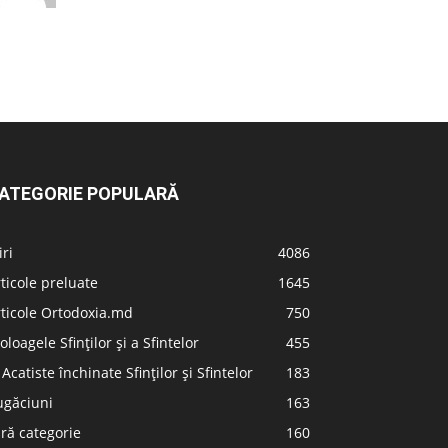
ATEGORIE POPULARĂ
iri
4086
ticole preluate
1645
ticole Ortodoxia.md
750
oloagele Sfinților și a Sfintelor
455
 Acatiste închinate Sfinților și Sfintelor
183
ugăciuni
163
ră categorie
160