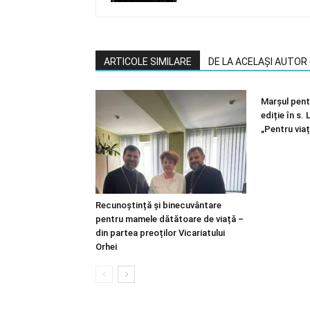
ARTICOLE SIMILARE
DE LA ACELAȘI AUTOR
Marșul pentr
ediție în s.
„Pentru viaț
Recunoștință și binecuvântare
pentru mamele dătătoare de viață –
din partea preoților Vicariatului
Orhei