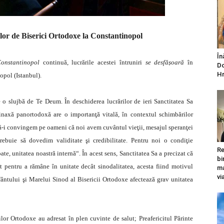
ilor de Biserici Ortodoxe la Constantinopol
În
 Constantinopol
continuă, lucrările acestei întruniri
se desfășoară
în
Do
Hr
opol (Istanbul).
e o slujbă de Te Deum. În deschiderea lucrărilor de ieri Sanctitatea Sa
inaxă panortodoxă are o importanţă vitală, în contextul schimbărilor
 să-i convingem pe oameni că noi avem cuvântul vieţii, mesajul speranţei
 trebuie să dovedim validitate şi credibilitate. Pentru noi o condiţie
Re
e, unitatea noastră internă“. În acest sens, Sanctitatea Sa a precizat că
bi
t pentru a rămâne în unitate decât sinodalitatea, acesta fiind motivul
ma
vi
ântului şi Marelui Sinod al Bisericii Ortodoxe afectează grav unitatea
ilor Ortodoxe au adresat în plen cuvinte de salut; Preafericitul Părinte