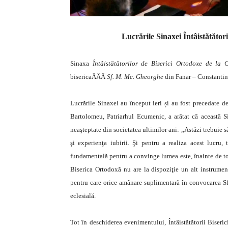
Lucrările Sinaxei Întâistătător
Sinaxa
Întâistătătorilor de Biserici Ortodoxe de la
bisericaÂÂÂ
Sf. M. Mc. Gheorghe
din Fanar – Constantin
Lucrările Sinaxei au început ieri și au fost precedate d
Bartolomeu, Patriarhul Ecumenic, a arătat că această S
neaşteptate din societatea ultimilor ani: „Astăzi trebuie
şi experienţa iubirii. Şi pentru a realiza acest lucru,
fundamentală pentru a convinge lumea este, înainte de toat
Biserica Ortodoxă nu are la dispoziţie un alt instrumen
pentru care orice amânare suplimentară în convocarea Sf
eclesială.
Tot în deschiderea evenimentului, Întâistătătorii Biseric