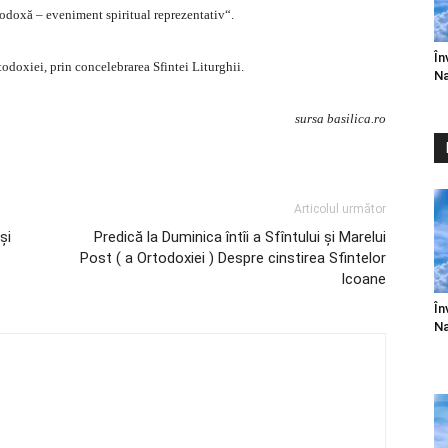
todoxă – eveniment spiritual reprezentativ“.
În
odoxiei, prin concelebrarea Sfintei Liturghii.
Na
sursa basilica.ro
Articolul următor
şi
Predică la Duminica întîi a Sfîntului şi Marelui
Post ( a Ortodoxiei ) Despre cinstirea Sfintelor
Icoane
În
Na