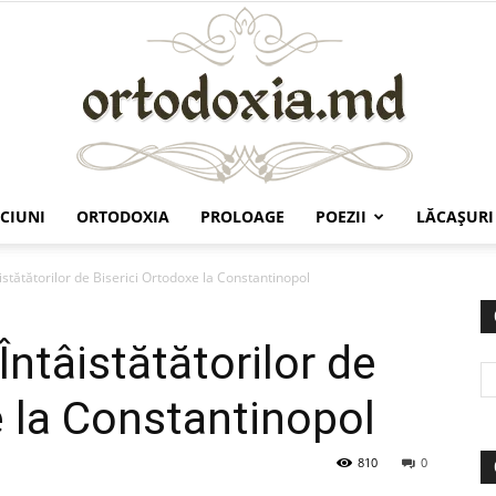
CIUNI
ORTODOXIA
PROLOAGE
POEZII
LĂCAŞURI
Ortodoxia.md
âistătătorilor de Biserici Ortodoxe la Constantinopol
Întâistătătorilor de
e la Constantinopol
810
0