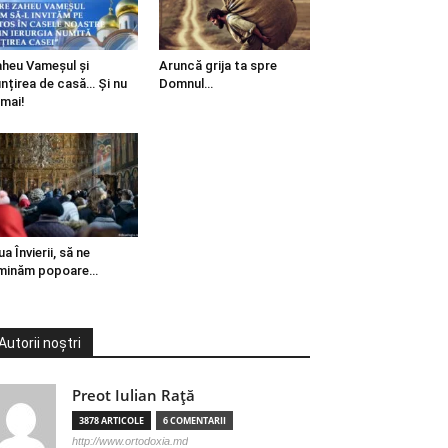
heu Vameșul și
Aruncă grija ta spre
ințirea de casă… Și nu
Domnul…
mai!
ua Învierii, să ne
minăm popoare…
Autorii noștri
Preot Iulian Raţă
3878 ARTICOLE
6 COMENTARII
http://www.ortodoxia.md