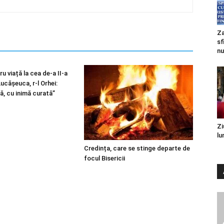
Za
sf
nu
u viață la cea de-a II-a
 Lucășeuca, r-l Orhei:
ă, cu inimă curată”
Zi
lu
Credința, care se stinge departe de
focul Bisericii