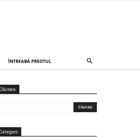
ÎNTREABĂ PREOTUL
Căutare
Categorii