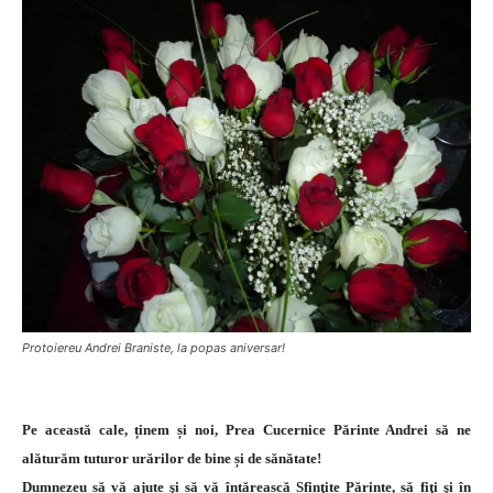
Protoiereu Andrei Braniste, la popas aniversar!
Pe această cale, ținem și noi, Prea Cucernice Părinte Andrei să ne
alăturăm tuturor urărilor de bine și de sănătate!
Dumnezeu să vă ajute şi să vă întărească Sfinţite Părinte, să fiţi şi în