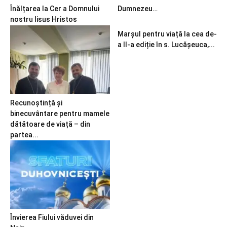
Înălțarea la Cer a Domnului
Dumnezeu…
nostru Iisus Hristos
Marșul pentru viață la cea de-
a II-a ediție în s. Lucășeuca,...
Recunoștință și
binecuvântare pentru mamele
dătătoare de viață – din
partea...
Învierea Fiului văduvei din