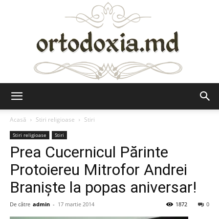
Ortodoxia.md
Acasă
Stiri religioase
Stiri
Stiri religioase
Stiri
Prea Cucernicul Părinte
Protoiereu Mitrofor Andrei
Braniște la popas aniversar!
De către
admin
-
17 martie 2014
1872
0