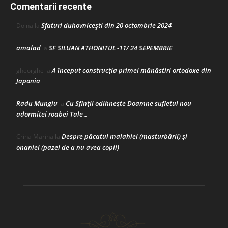
Comentarii recente
Sfaturi duhovnicești din 20 octombrie 2024
Doina
la
amalad
SF SILUAN ATHONITUL -11/ 24 SEPEMBRIE
la
A început construcţia primei mănăstiri ortodoxe din
gheorghe
la
Japonia
Radu Mungiu
Cu Sfinții odihnește Doamne sufletul nou
la
adormitei roabei Tale…
Despre păcatul malahiei (masturbării) şi
Crina Marina
la
onaniei (pazei de a nu avea copii)