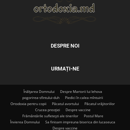
DESPRE NOI
URMAȚI-NE
Înălțarea Domnului
Despre Martorii lui Iehova
pogorirea-sfintului-duh
Piedici în calea mîntuirii
Ortodoxia pentru copii
Păcatul avortului
Păcatul vrăjitoriilor
Crucea preoției
Despre vaccine
Frământările sufletești ale tinerilor
Postul Mare
Învierea Domnului
Sa finisam impreuna biserica din lucaseuca
Despre vaccine