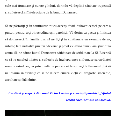
cele mai frumoase şi curate gînduri, dorindu-vă deplină sănătate trupească
şi sufletească şi înţelepciune de la bunul Dumnezeu.
Să ne păstoriţi şi în continuare tot cu aceeaşi rîvnă duhovnicească pe care o
purtaţi pentru toţi binecredincioşii parohiei. Vă dorim ca pacea şi liniştea
să domnească în familia dvs, să ne fiţi şi în continuare un exemplu de soţ
iubitor, tată milostiv, prieten adevărat şi preot evlavios cum v-am ştiut pînă
acum. Să ne adune bunul Dumnezeu sărbătoare de sărbătoare la Sf. Biserică
ca să ne umpleţi mintea şi sufletele de înţelepciunea şi frumuseţea credinţei
noastre ortodoxe, iar prin predicile pe care ni le spuneţi la fiecare slujbă să
ne întărim în credinţă ca să ne ducem crucea vieţii cu dragoste, smerenie,
ascultare şi fără cîrtire.
Cu stimă şi respect diaconul Victor Casian şi enoriaşii parohiei „Sfîntul
Ierarh Nicolae” din or.Cricova.