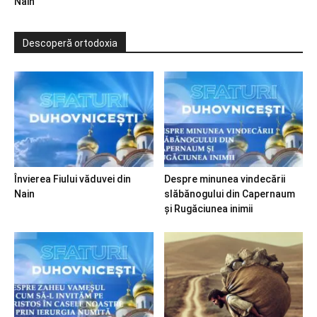
Nain
Descoperă ortodoxia
Învierea Fiului văduvei din
Despre minunea vindecării
Nain
slăbănogului din Capernaum
și Rugăciunea inimii