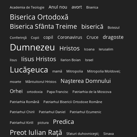
Anul nou
avort
Academia de Teologie
Biserica
Biserica Ortodoxă
Biserica Sfânta Treime
biserică
Botezul
dragoste
copil
Coronavirus
Cruce
Conferință
Copii
Dumnezeu
Hristos
Icoana
Ierusalim
Iisus Hristos
Iisus
Ilarion Boian
Israel
Lucășeuca
mamă
Mitropolia
Mitropolia Moldovei;
Nașterea Domnului
moarte
Mântuitorul Hristos
Orhei
ortodoxia
Papa Francisc
Patriarhia de la Moscova
Patriarhia Română
Patriarhul Bisericii Ortodoxe Române
Patriarhul Chiril
Patriarhul Daniel
Patriarhul Ecumenic
Predica
Patriarhul Kirill
pictura
Preot Iulian Rață
Sfaturi duhovnicești;
Sinaxa