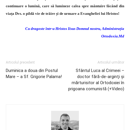
continuare o lumină, care să lumineze calea spre mântuire făcând din
viața Dvs. o pildă vie de trăire și de urmare a Evangheliei lui Hristos!
Cu dragoste într-u Hristos Iisus Domnul nostru, Administrația
Ortodoxia.Md
Articolul precedent
Articolul următor
Duminica a doua din Postul
Sfântul Luca al Crimeei –
Mare – a Sf. Grigorie Palama!
doctor fără-de-arginţi şi
mărturisitor al Ortodoxiei în
prigoana comunistă (+Video)