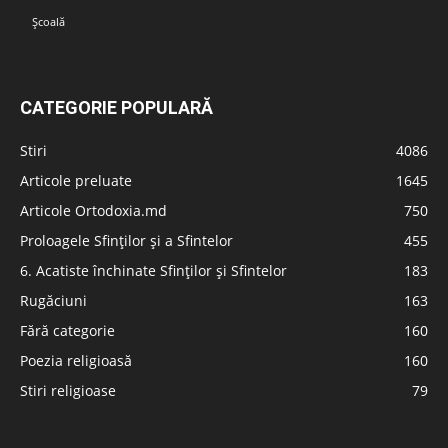
Școală
CATEGORIE POPULARĂ
Stiri
4086
Articole preluate
1645
Articole Ortodoxia.md
750
Proloagele Sfinților și a Sfintelor
455
6. Acatiste închinate Sfinților și Sfintelor
183
Rugăciuni
163
Fără categorie
160
Poezia religioasă
160
Stiri religioase
79