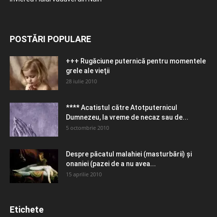
POSTĂRI POPULARE
+++ Rugăciune puternică pentru momentele
grele ale vieţii
28 iulie 2010
**** Acatistul către Atotputernicul
Dumnezeu, la vreme de necaz sau de...
5 octombrie 2010
Despre păcatul malahiei (masturbării) şi
onaniei (pazei de a nu avea...
15 aprilie 2010
Etichete