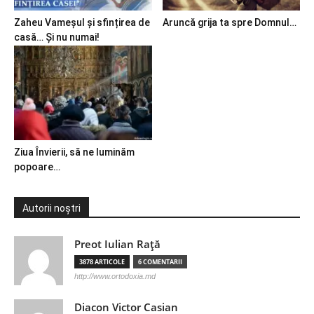
Zaheu Vameșul și sfințirea de
Aruncă grija ta spre Domnul…
casă… Și nu numai!
Ziua Învierii, să ne luminăm
popoare…
Autorii noștri
Preot Iulian Raţă
3878 ARTICOLE
6 COMENTARII
http://www.ortodoxia.md
Diacon Victor Casian