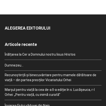
ALEGEREA EDITORULUI
Articole recente
Înălțarea la Cer a Domnului nostru Iisus Hristos
Dumnezeu…
Recunoștință și binecuvântare pentru mamele dătătoare de
viață – din partea preoților Vicariatului Orhei
Marșul pentru viață la cea de-a II-a ediție în s. Lucășeuca, r-l
Orhei: „Pentru viață, cu inimă curată”
Învierea Fiului văduvei din Nain