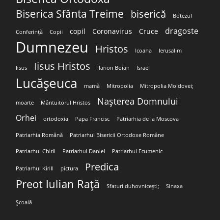
Biserica Sfânta Treime
biserică
Botezul
dragoste
copil
Coronavirus
Cruce
Conferință
Copii
Dumnezeu
Hristos
Icoana
Ierusalim
Iisus Hristos
Iisus
Ilarion Boian
Israel
Lucășeuca
mamă
Mitropolia
Mitropolia Moldovei;
Nașterea Domnului
moarte
Mântuitorul Hristos
Orhei
ortodoxia
Papa Francisc
Patriarhia de la Moscova
Patriarhia Română
Patriarhul Bisericii Ortodoxe Române
Patriarhul Chiril
Patriarhul Daniel
Patriarhul Ecumenic
Predica
Patriarhul Kirill
pictura
Preot Iulian Rață
Sfaturi duhovnicești;
Sinaxa
Școală