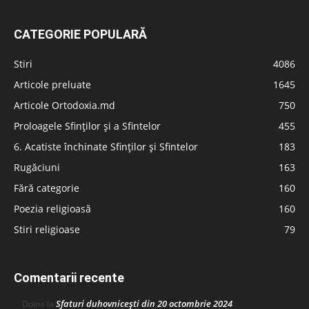
CATEGORIE POPULARĂ
Stiri
4086
Articole preluate
1645
Articole Ortodoxia.md
750
Proloagele Sfinților și a Sfintelor
455
6. Acatiste închinate Sfinților și Sfintelor
183
Rugăciuni
163
Fără categorie
160
Poezia religioasă
160
Stiri religioase
79
Comentarii recente
Sfaturi duhovnicești din 20 octombrie 2024
Doina
la