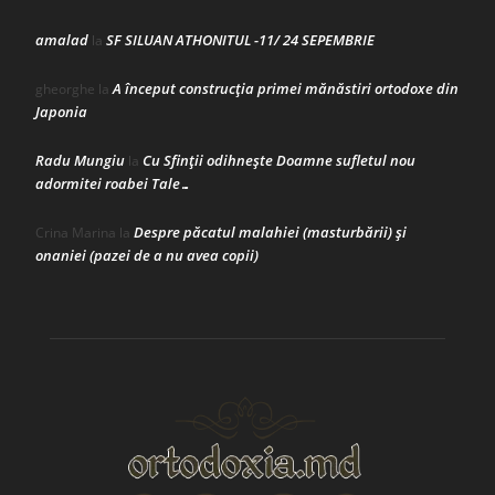
amalad
SF SILUAN ATHONITUL -11/ 24 SEPEMBRIE
la
A început construcţia primei mănăstiri ortodoxe din
gheorghe
la
Japonia
Radu Mungiu
Cu Sfinții odihnește Doamne sufletul nou
la
adormitei roabei Tale…
Despre păcatul malahiei (masturbării) şi
Crina Marina
la
onaniei (pazei de a nu avea copii)