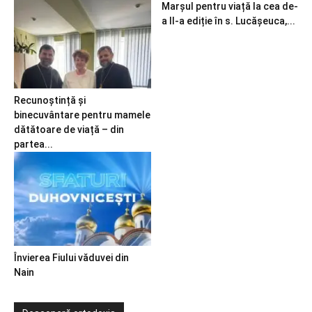
Marșul pentru viață la cea de-
a II-a ediție în s. Lucășeuca,...
Recunoștință și
binecuvântare pentru mamele
dătătoare de viață – din
partea...
Învierea Fiului văduvei din
Nain