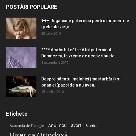
POSTĂRI POPULARE
+++ Rugăciune puternică pentru momentele
grele ale vieţii
28 iulie 2010
**** Acatistul către Atotputernicul
Dumnezeu, la vreme de necaz sau de...
5 octombrie 2010
Despre păcatul malahiei (masturbării) şi
onaniei (pazei de a nu avea...
15 aprilie 2010
Etichete
Anul nou
avort
Academia de Teologie
Biserica
Biserica Ortodoxă