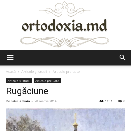
Ortodoxia.md
Acasă
Articole şi studii
Articole preluate
Articole şi studii
Articole preluate
Rugăciune
De către
admin
-
28 martie 2014
1137
0