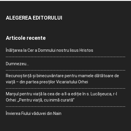
ALEGEREA EDITORULUI
Articole recente
Înălțarea la Cer a Domnului nostru Iisus Hristos
Dumnezeu…
Recunoștință și binecuvântare pentru mamele dătătoare de
viață – din partea preoților Vicariatului Orhei
Marșul pentru viață la cea de-a II-a ediție în s. Lucășeuca, r-l
Orhei: „Pentru viață, cu inimă curată”
Învierea Fiului văduvei din Nain