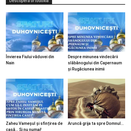
Descoperă ortodoxia
Învierea Fiului văduvei din
Despre minunea vindecării
Nain
slăbănogului din Capernaum
și Rugăciunea inimii
Zaheu Vameșul și sfințirea de
Aruncă grija ta spre Domnul…
casă… Și nu numai!