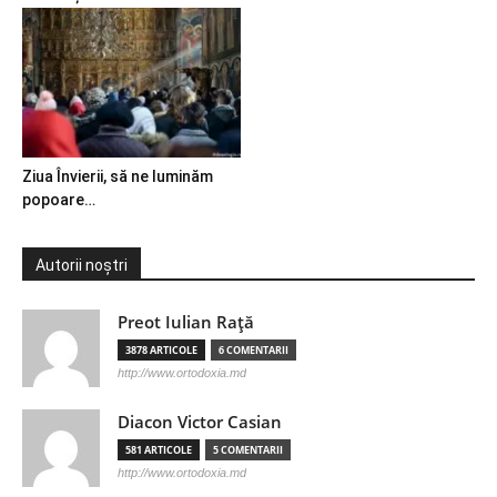
Ziua Învierii, să ne luminăm
popoare…
Autorii noștri
Preot Iulian Raţă
3878 ARTICOLE
6 COMENTARII
http://www.ortodoxia.md
Diacon Victor Casian
581 ARTICOLE
5 COMENTARII
http://www.ortodoxia.md