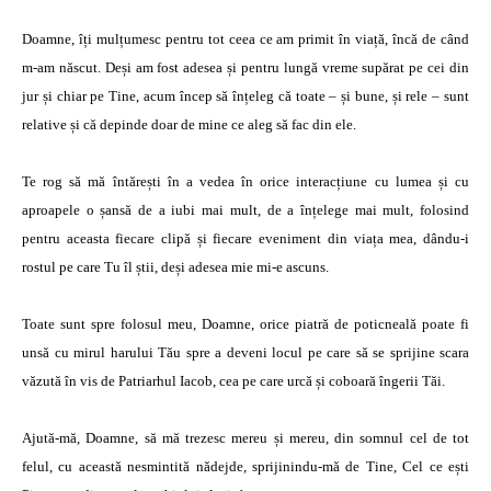
Doamne, îți mulțumesc pentru tot ceea ce am primit în viață, încă de când
m-am născut. Deși am fost adesea și pentru lungă vreme supărat pe cei din
jur și chiar pe Tine, acum încep să înțeleg că toate – și bune, și rele – sunt
relative și că depinde doar de mine ce aleg să fac din ele.
Te rog să mă întărești în a vedea în orice interacțiune cu lumea și cu
aproapele o șansă de a iubi mai mult, de a înțelege mai mult, folosind
pentru aceasta fiecare clipă și fiecare eveniment din viața mea, dându-i
rostul pe care Tu îl știi, deși adesea mie mi-e ascuns.
Toate sunt spre folosul meu, Doamne, orice piatră de poticneală poate fi
unsă cu mirul harului Tău spre a deveni locul pe care să se sprijine scara
văzută în vis de Patriarhul Iacob, cea pe care urcă și coboară îngerii Tăi.
Ajută-mă, Doamne, să mă trezesc mereu și mereu, din somnul cel de tot
felul, cu această nesmintită nădejde, sprijinindu-mă de Tine, Cel ce ești