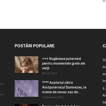
POSTĂRI POPULARE
C
+++ Rugăciune puternică
St
pentru momentele grele ale
Ar
vieţii
28 iulie 2010
Ar
Pr
**** Acatistul către
Atotputernicul Dumnezeu, la
6.
vreme de necaz sau de...
R
5 octombrie 2010
Fă