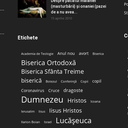
Despre păcatul malahiei
Po
(masturbării) şi onaniei (pazei
de a nu avea...
St
15 aprilie 2010
C
Etichete
Anul nou
avort
Academia de Teologie
Biserica
Biserica Ortodoxă
Biserica Sfânta Treime
biserică
copil
Botezul
Conferință
Copii
dragoste
Coronavirus
Cruce
Dumnezeu
Hristos
Icoana
Iisus Hristos
Ierusalim
Iisus
Lucășeuca
Ilarion Boian
Israel