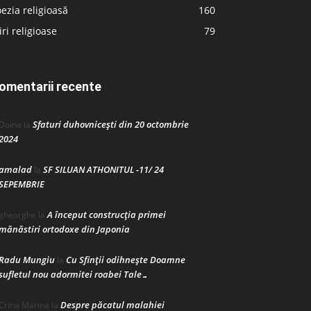
ezia religioasă
160
iri religioase
79
omentarii recente
Sfaturi duhovnicești din 20 octombrie
Doina
la
2024
amalad
SF SILUAN ATHONITUL -11/ 24
la
SEPEMBRIE
A început construcţia primei
gheorghe
la
mănăstiri ortodoxe din Japonia
Radu Mungiu
Cu Sfinții odihnește Doamne
la
sufletul nou adormitei roabei Tale…
Despre păcatul malahiei
Crina Marina
la