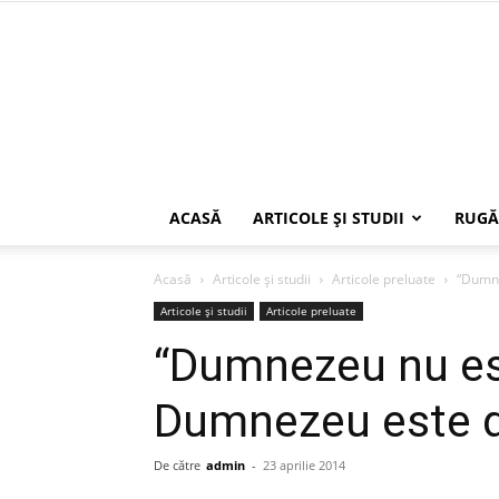
ACASĂ
ARTICOLE ŞI STUDII
RUGĂ
Acasă
Articole şi studii
Articole preluate
“Dumne
Articole şi studii
Articole preluate
“Dumnezeu nu est
Dumnezeu este d
De către
admin
-
23 aprilie 2014