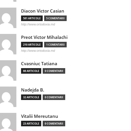
Diacon Victor Casian
581 ARTICOLE
5 COMENTARII
http://www.ortodoxia.md
Preot Victor Mihalachi
210 ARTICOLE
1 COMENTARII
http://www.ortodoxia.md
Cvasniuc Tatiana
88 ARTICOLE
0 COMENTARII
Nadejda B.
32 ARTICOLE
0 COMENTARII
Vitalii Mereutanu
23 ARTICOLE
0 COMENTARII