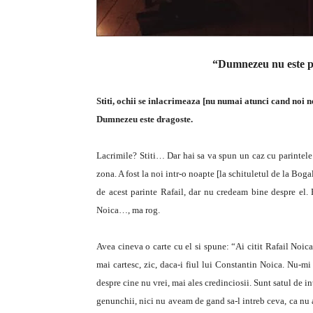
“Dumnezeu nu este p
Stiti, ochii se inlacrimeaza [nu numai atunci cand noi 
Dumnezeu este dragoste.
Lacrimile? Stiti… Dar hai sa va spun un caz cu parintele 
zona. A fost la noi intr-o noapte [la schituletul de la Boga
de acest parinte Rafail, dar nu credeam bine despre el. 
Noica…, ma rog.
Avea cineva o carte cu el si spune: “Ai citit Rafail Noic
mai cartesc, zic, daca-i fiul lui Constantin Noica. Nu-mi
despre cine nu vrei, mai ales credinciosii. Sunt satul de i
genunchii, nici nu aveam de gand sa-l intreb ceva, ca nu