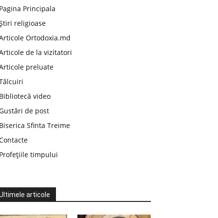
Pagina Principala
Știri religioase
Articole Ortodoxia.md
Articole de la vizitatori
Articole preluate
Tâlcuiri
Bibliotecă video
Gustări de post
Biserica Sfinta Treime
Contacte
Profețiile timpului
Ultimele articole