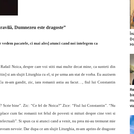
ravilă, Dumnezeu este dragoste”
În
Do
ne vedem pacatele, ci mai ales] atunci cand noi intelegem ca
Hr
Rafail Noica, despre care voi stiti mai multe decat mine, ca sunteti din
ltin] si am slujit Liturghia cu el, si pe urma am stat de vorba. Eu auzisem
Eu m-am gandit, zic, iara romanii astia au facut…, fiul lui Constantin
Re
bi
ma
a? Scrie bine”. Zic: “Ce fel de Noica?” Zice: “Fiul lui Constantin”. “Nu
vi
 place cum fac romanii tot felul de povesti si mituri despre cine vrei si
ntelectuali”. Si spun ca si atunci cand a venit, nu prea mi-au tremurat mie
 aveam nevoie. Dar dupa ce am slujit Liturghia, m-am aprins de dragoste