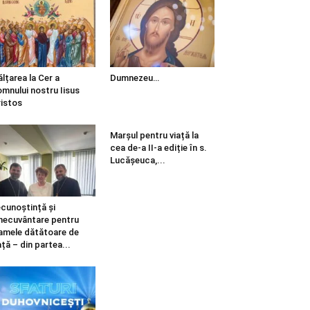
ălțarea la Cer a
Dumnezeu…
mnului nostru Iisus
istos
Marșul pentru viață la
cea de-a II-a ediție în s.
Lucășeuca,...
cunoștință și
necuvântare pentru
mele dătătoare de
ață – din partea...