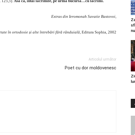
. 125,5).
Asa ca, intai lacrimile, pe urma bucuria…cu lacrimi.
Extras din Ieromonah Savatie Bastovoi,
Za
sf
nu
tate în ortodoxie și alte întrebări fără rânduială
, Editura Sophia, 2002
Articolul următor
Poet cu dor moldovenesc
Zi
lu