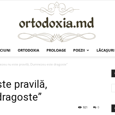
CIUNI
ORTODOXIA
PROLOAGE
POEZII
LĂCAŞURI
Ortodoxia.md
zeu nu este pravilă, Dumnezeu este dragoste”
e pravilă,
ragoste”
921
0