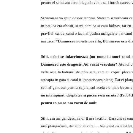
pentru el si mi-am cerut blagoslovenie sa-l intreb cateva 
Si vreau sa va spun despre lacrimi. Stateam si vorbeam cev
in pat, ca era obosit, si-mi pare ca si cam bolnav, iar e
pravilei, ca, de, cand o faci, ai putina mangaiere, iar cand 
imi zice:
“Dumnezeu nu este pravila, Dumnezeu este dr
Stiti, ochii se inlacrimeaza [nu numai atunci cand 
Dumnezeu este dragoste. Ati vazut vreodata?
Atunci c
vede asta la batranii de prin sate, care au copiii plecati
asteapta in gara si cand ii imbratiseaza plang. Dar ei plan
ce mai gandesc, pentru ca plansul acela e o mare bucurie
au intampinat, dreptatea si pacea s-au sarutat”(Ps. 84
pentru ca nu ne-am vazut de mult.
Stiti, asa ma gandesc, ca or fi asa lacrimi. Dar sunt si oa
mai plangaciosi, dar sunt si care…. Asa, cred ca sunt fel