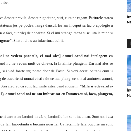
vorbe.
În
a despre pravila, despre rugaciune, stiti, cum ne rugam. Parintele statea
Na
u stateam jos pe podea, langa dansul. Eu am inceput sa fac o apologie a
n-o faci, ai prilej de pocainta. Si el imi strange mana si se uita la mine si
agoste”
. Si atunci i s-au inlacrimat ochii.
noi ne vedem pacatele, ci mai ales] atunci cand noi intelegem ca
and nu ne vedem mult cu cineva, la intalnire plangem. Dar mai ales se
, si-i vad foarte rar, poate doar de Paste. Si vezi acesti batrani cum ii
g de bucurie, si numai ei stiu de ce mai plang, ce-si mai amintesc atunci,
. Asa cred eu ca sunt lacrimile astea cand spunem:
“Mila si adevarul s-
În
,11), atunci cand noi ne-am imbratisat cu Dumnezeu si, iaca, plangem,
Na
meni care n-au lacrimi in afara, lacrimile lor sunt inauntru. Sunt unii asa
 de fel. Importanta e bucuria noastra. Ca lacrimile fara bucurie nu sunt