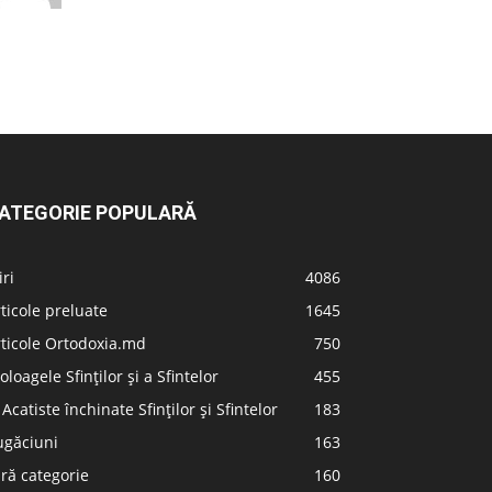
ATEGORIE POPULARĂ
iri
4086
ticole preluate
1645
ticole Ortodoxia.md
750
oloagele Sfinților și a Sfintelor
455
 Acatiste închinate Sfinților și Sfintelor
183
ugăciuni
163
ră categorie
160