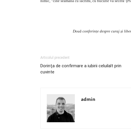
nimic, “cine seamana cu lacrimi, cu bucurie va secera”(Ps
Două conferințe despre curaj și liber
Articolul precedent
Dorinţa de confirmare a iubirii celuilalt prin
cuvinte
admin