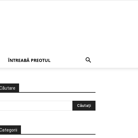
ÎNTREABĂ PREOTUL
Căutare
Categorii