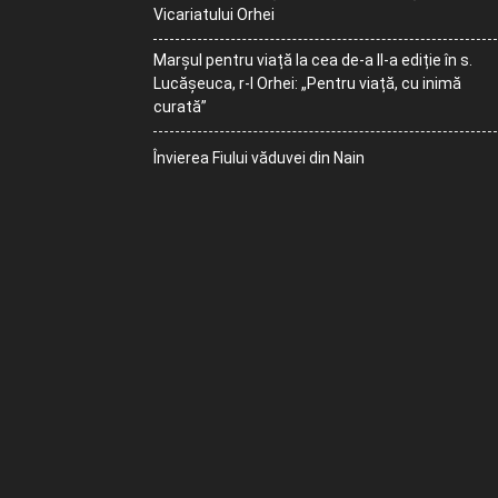
Vicariatului Orhei
Marșul pentru viață la cea de-a II-a ediție în s.
Lucășeuca, r-l Orhei: „Pentru viață, cu inimă
curată”
Învierea Fiului văduvei din Nain