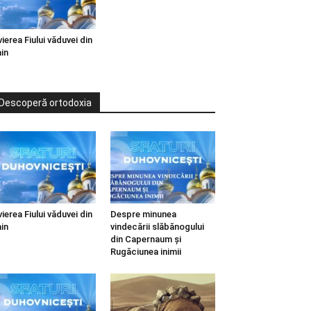
vierea Fiului văduvei din
in
Descoperă ortodoxia
vierea Fiului văduvei din
Despre minunea
in
vindecării slăbănogului
din Capernaum și
Rugăciunea inimii