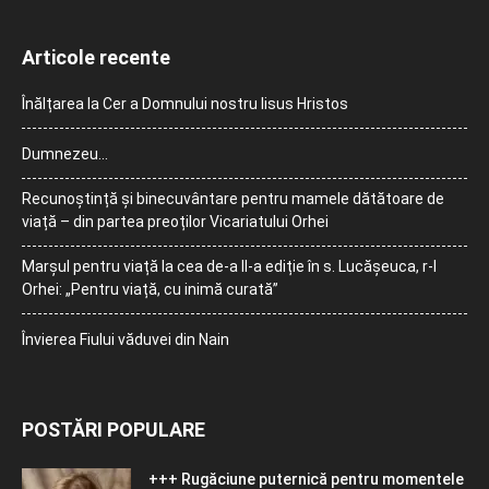
Articole recente
Înălțarea la Cer a Domnului nostru Iisus Hristos
Dumnezeu…
Recunoștință și binecuvântare pentru mamele dătătoare de
viață – din partea preoților Vicariatului Orhei
Marșul pentru viață la cea de-a II-a ediție în s. Lucășeuca, r-l
Orhei: „Pentru viață, cu inimă curată”
Învierea Fiului văduvei din Nain
POSTĂRI POPULARE
+++ Rugăciune puternică pentru momentele