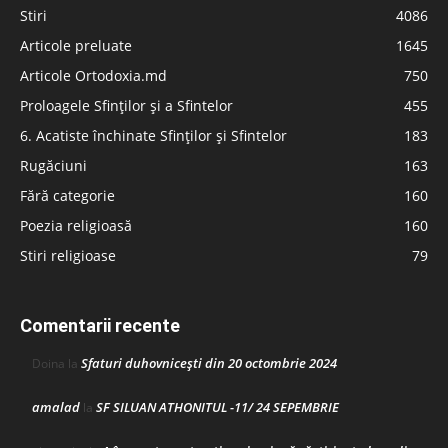
Stiri
4086
Articole preluate
1645
Articole Ortodoxia.md
750
Proloagele Sfinților și a Sfintelor
455
6. Acatiste închinate Sfinților și Sfintelor
183
Rugăciuni
163
Fără categorie
160
Poezia religioasă
160
Stiri religioase
79
Comentarii recente
Sfaturi duhovnicești din 20 octombrie 2024
Doina
la
amalad
SF SILUAN ATHONITUL -11/ 24 SEPEMBRIE
la