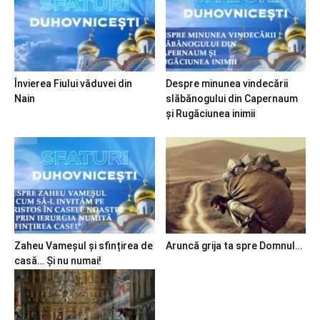
Învierea Fiului văduvei din
Despre minunea vindecării
Nain
slăbănogului din Capernaum
și Rugăciunea inimii
Zaheu Vameșul și sfințirea de
Aruncă grija ta spre Domnul…
casă… Și nu numai!