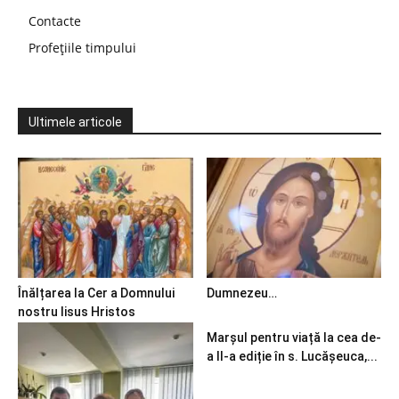
Contacte
Profețiile timpului
Ultimele articole
Înălțarea la Cer a Domnului
Dumnezeu…
nostru Iisus Hristos
Marșul pentru viață la cea de-
a II-a ediție în s. Lucășeuca,...