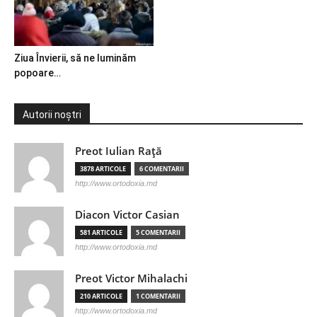
Ziua Învierii, să ne luminăm
popoare…
Autorii noștri
Preot Iulian Raţă
3878 ARTICOLE
6 COMENTARII
http://www.ortodoxia.md
Diacon Victor Casian
581 ARTICOLE
5 COMENTARII
http://www.ortodoxia.md
Preot Victor Mihalachi
210 ARTICOLE
1 COMENTARII
http://www.ortodoxia.md