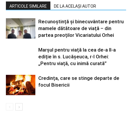
ARTICOLE SIMILARE
DE LA ACELAȘI AUTOR
Recunoștință și binecuvântare pentru
mamele dătătoare de viață – din
partea preoților Vicariatului Orhei
Marșul pentru viață la cea de-a II-a
ediție în s. Lucășeuca, r-l Orhei:
„Pentru viață, cu inimă curată”
Credința, care se stinge departe de
focul Bisericii