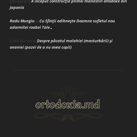
A început construcţia primei mănăstiri ortodoxe din
gheorghe
la
Japonia
Radu Mungiu
Cu Sfinții odihnește Doamne sufletul nou
la
adormitei roabei Tale…
Despre păcatul malahiei (masturbării) şi
Crina Marina
la
onaniei (pazei de a nu avea copii)