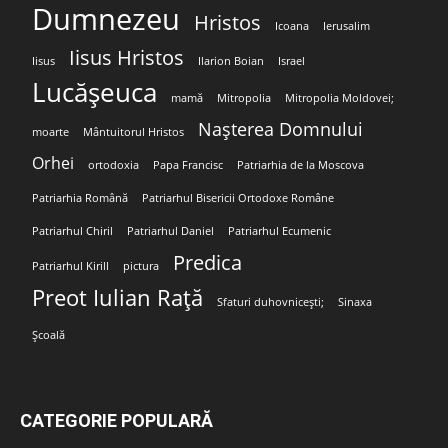
Dumnezeu
Hristos
Icoana
Ierusalim
Iisus Hristos
Iisus
Ilarion Boian
Israel
Lucășeuca
mamă
Mitropolia
Mitropolia Moldovei;
Nașterea Domnului
moarte
Mântuitorul Hristos
Orhei
ortodoxia
Papa Francisc
Patriarhia de la Moscova
Patriarhia Română
Patriarhul Bisericii Ortodoxe Române
Patriarhul Chiril
Patriarhul Daniel
Patriarhul Ecumenic
Predica
Patriarhul Kirill
pictura
Preot Iulian Rață
Sfaturi duhovnicești;
Sinaxa
Școală
CATEGORIE POPULARĂ