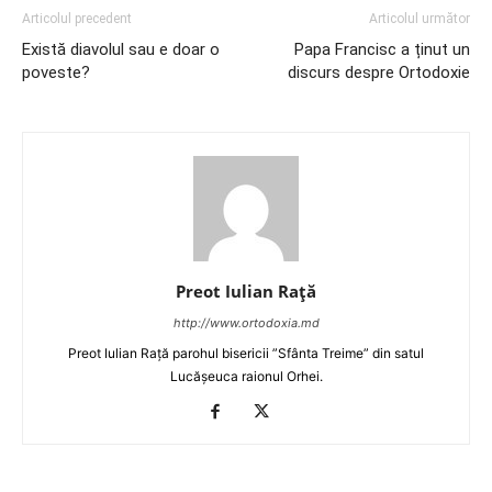
Articolul precedent
Articolul următor
Există diavolul sau e doar o
Papa Francisc a ținut un
poveste?
discurs despre Ortodoxie
Preot Iulian Raţă
http://www.ortodoxia.md
Preot Iulian Rață parohul bisericii ”Sfânta Treime” din satul
Lucășeuca raionul Orhei.