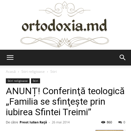
Ortodoxia.md
Acasă
Stiri religioase
Stiri
Stiri religioase
Stiri
ANUNȚ! Conferinţă teologică
„Familia se sfinţeşte prin
iubirea Sfintei Treimi”
De către
Preot Iulian Raţă
-
26 mai 2014
860
0