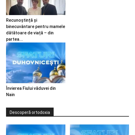
Recunoștință și
binecuvântare pentru mamele
dătătoare de viață – din
partea...
Învierea Fiului văduvei din
Nain
Descoperă ortodoxia