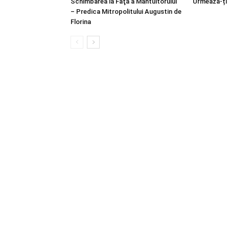
Schimbarea la Faţă a Mântuitorului
Urmează-ți
– Predica Mitropolitului Augustin de
Florina