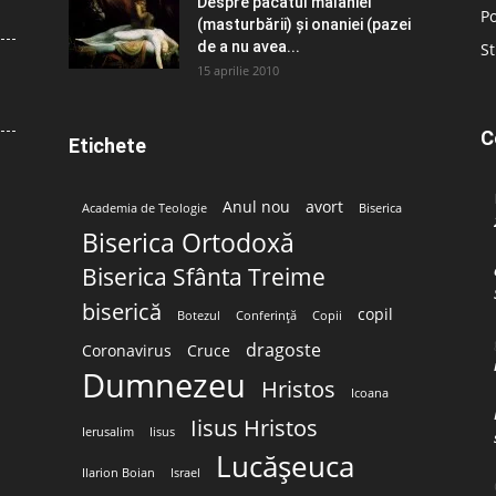
Despre păcatul malahiei
Po
(masturbării) şi onaniei (pazei
de a nu avea...
St
15 aprilie 2010
C
Etichete
Anul nou
avort
Academia de Teologie
Biserica
Biserica Ortodoxă
Biserica Sfânta Treime
biserică
copil
Botezul
Conferință
Copii
dragoste
Coronavirus
Cruce
Dumnezeu
Hristos
Icoana
Iisus Hristos
Ierusalim
Iisus
Lucășeuca
Ilarion Boian
Israel