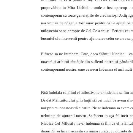
propovăduit in Mira Lichiei – unde a fost episcop – s
contemporan cu toate generațiile de credincioși. A câştigat
n-a vrut sa fie bogat, a fost sărac pentru ca i-a ajutat pe 
milostenia sa se apropie de Cel Ce a spus: “Fericiți cei mi
bucuriei si a intervenit pentru ajutorarea celor ce erau sa p
E firesc sa ne întrebam: Oare, daca Sfântul Nicolae – c
noastră si ar birui rǎutǎţile din sufletul nostru si gânduril
contemporanul nostru, oare ce ne-ar indemna el mai mult
Fǎrǎ îndoiala ca, fiind el milostiv, ne-ar indemna sa fim m
De dat Mântuitorului prin frații săi cei mici. Sa avem si 
noi prin munca noastră cinstita. Ne-ar indemna sa avem ceva
trebuința de ajutorul nostru. Sa facem in așa fel incit ce
Nicolae Cel Milostiv ne-ar indemna sa fim ca el. Sfântul
daruri. Si sa facem aceasta cu inima curata, cu dorința de a