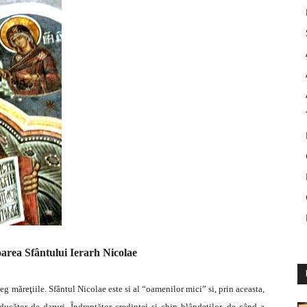
area Sfântului Ierarh Nicolae
eg mǎreţiile. Sfântul Nicolae este si al “oamenilor mici” si, prin aceasta,
aducător de daruri. Îndreptător credinței si chip blândeţilor, de când a