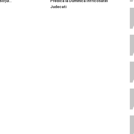
 soțul…
Predica la Duminica Înfricosatei
Judecati