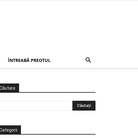
ÎNTREABĂ PREOTUL
Căutare
Categorii