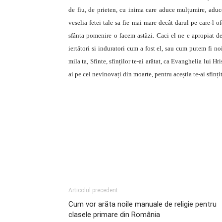
de fiu, de prieten, cu inima care aduce mulțumire, aduce 
veselia fetei tale sa fie mai mare decât darul pe care-l o
sfânta pomenire o facem astăzi. Caci el ne e apropiat de
iertători si induratori cum a fost el, sau cum putem fi n
mila ta, Sfinte, sfinților te-ai arătat, ca Evanghelia lui H
ai pe cei nevinovați din moarte, pentru aceștia te-ai sfinț
Articolul precedent
Cum vor arăta noile manuale de religie pentru
clasele primare din România