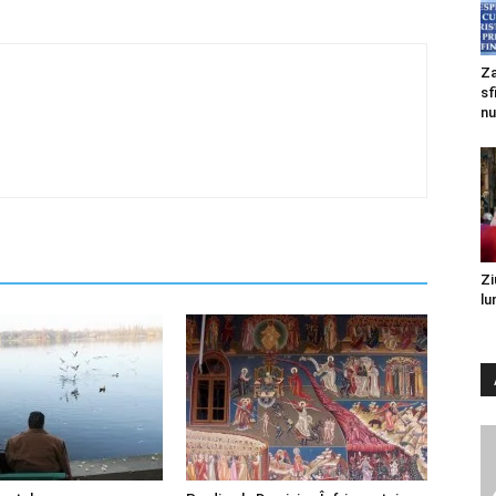
Za
sf
nu
Zi
lu