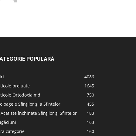
ATEGORIE POPULARĂ
iri
4086
ticole preluate
1645
ticole Ortodoxia.md
750
oloagele Sfinților și a Sfintelor
455
 Acatiste închinate Sfinților și Sfintelor
183
ugăciuni
163
ră categorie
160