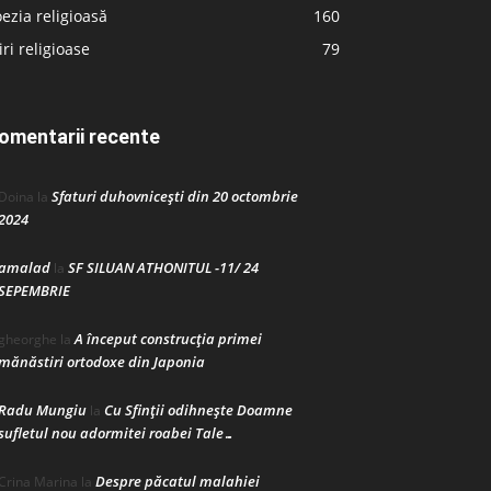
ezia religioasă
160
iri religioase
79
omentarii recente
Sfaturi duhovnicești din 20 octombrie
Doina
la
2024
amalad
SF SILUAN ATHONITUL -11/ 24
la
SEPEMBRIE
A început construcţia primei
gheorghe
la
mănăstiri ortodoxe din Japonia
Radu Mungiu
Cu Sfinții odihnește Doamne
la
sufletul nou adormitei roabei Tale…
Despre păcatul malahiei
Crina Marina
la