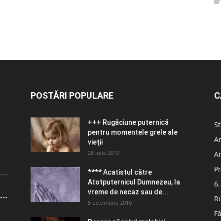
POSTĂRI POPULARE
C
+++ Rugăciune puternică
St
pentru momentele grele ale
Ar
vieţii
28 iulie 2010
Ar
Pr
**** Acatistul către
Atotputernicul Dumnezeu, la
6.
vreme de necaz sau de...
R
5 octombrie 2010
Fă