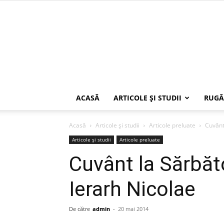
ACASĂ
ARTICOLE ŞI STUDII
RUGĂ
Acasă
Articole şi studii
Articole preluate
Cuvânt
Articole şi studii
Articole preluate
Cuvânt la Sărbăt
Ierarh Nicolae
De către
admin
-
20 mai 2014