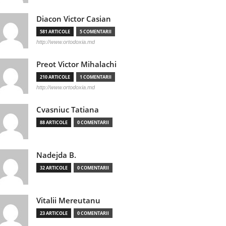
Diacon Victor Casian
581 ARTICOLE
5 COMENTARII
http://www.ortodoxia.md
Preot Victor Mihalachi
210 ARTICOLE
1 COMENTARII
http://www.ortodoxia.md
Cvasniuc Tatiana
88 ARTICOLE
0 COMENTARII
Nadejda B.
32 ARTICOLE
0 COMENTARII
Vitalii Mereutanu
23 ARTICOLE
0 COMENTARII