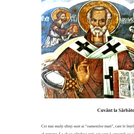
Cuvânt la Sărbăto
Cei mai mulți sfinți sunt ai “oamenilor mari”, care le înțel
al tuturor. La el se gândesc toți cei care-l așteaptă ca 