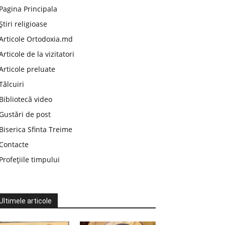
Pagina Principala
Știri religioase
Articole Ortodoxia.md
Articole de la vizitatori
Articole preluate
Tâlcuiri
Bibliotecă video
Gustări de post
Biserica Sfinta Treime
Contacte
Profețiile timpului
Ultimele articole