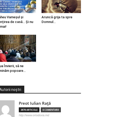
heu Vameșul și
Aruncă grija ta spre
ințirea de casă… Și nu
Domnul…
mai!
ua Învierii, să ne
minăm popoare…
Autorii noștri
Preot Iulian Raţă
3878 ARTICOLE
6 COMENTARII
http://www.ortodoxia.md