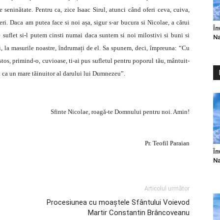
seninătate. Pentru ca, zice Isaac Sirul, atunci când oferi ceva, cuiva,
feri. Daca am putea face si noi așa, sigur s-ar bucura si Nicolae, a cărui
În
 suflet si-l putem cinsti numai daca suntem si noi milostivi si buni si
Na
oi, la masurile noastre, îndrumați de el. Sa spunem, deci, împreuna: “Cu
ristos, primind-o, cuvioase, ti-ai pus sufletul pentru poporul tău, mântuit-
it ca un mare tăinuitor al darului lui Dumnezeu”.
Sfinte Nicolae, roagă-te Domnului pentru noi. Amin!
Pr. Teofil Paraian
În
Na
Articolul următor
Procesiunea cu moaştele Sfântului Voievod
Martir Constantin Brâncoveanu