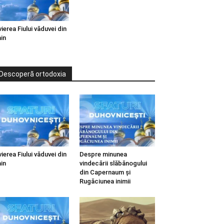
vierea Fiului văduvei din
in
Descoperă ortodoxia
vierea Fiului văduvei din
Despre minunea
in
vindecării slăbănogului
din Capernaum și
Rugăciunea inimii