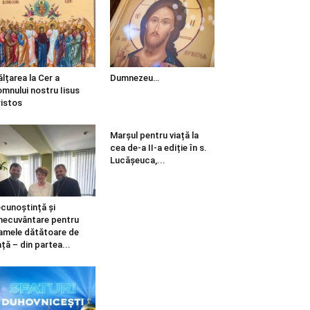
ălțarea la Cer a
Dumnezeu…
mnului nostru Iisus
istos
Marșul pentru viață la
cea de-a II-a ediție în s.
Lucășeuca,...
cunoștință și
necuvântare pentru
mele dătătoare de
ață – din partea...