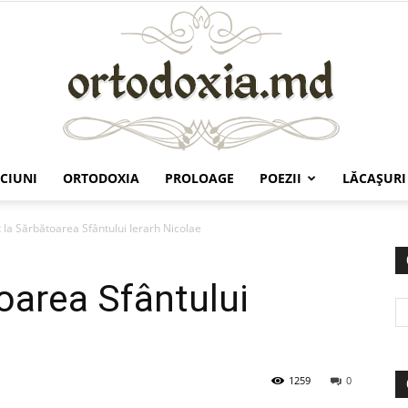
CIUNI
ORTODOXIA
PROLOAGE
POEZII
LĂCAŞURI
Ortodoxia.md
 la Sărbătoarea Sfântului Ierarh Nicolae
oarea Sfântului
1259
0