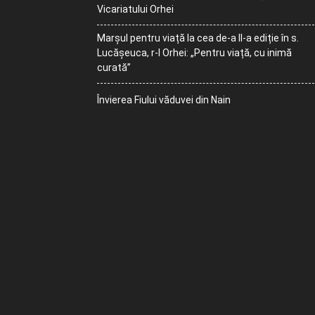
Vicariatului Orhei
Marșul pentru viață la cea de-a II-a ediție în s.
Lucășeuca, r-l Orhei: „Pentru viață, cu inimă
curată”
Învierea Fiului văduvei din Nain