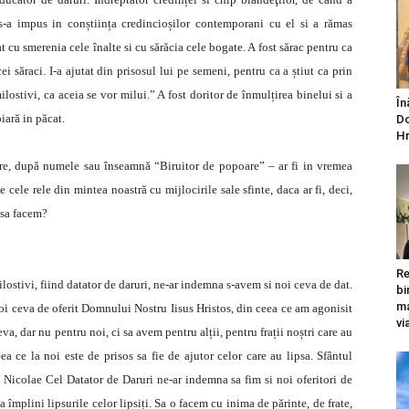
-a impus in conștiința credincioșilor contemporani cu el si a rămas
 cu smerenia cele înalte si cu sărăcia cele bogate. A fost sărac pentru ca
cei săraci. I-a ajutat din prisosul lui pe semeni, pentru ca a știut ca prin
lostivi, ca aceia se vor milui.” A fost doritor de înmulțirea binelui si a
În
iară in păcat.
Do
Hr
are, după numele sau înseamnă “Biruitor de popoare” – ar fi in vremea
e cele rele din mintea noastră cu mijlocirile sale sfinte, daca ar fi, deci,
 sa facem?
Re
ilostivi, fiind datator de daruri, ne-ar indemna s-avem si noi ceva de dat.
bi
ma
noi ceva de oferit Domnului Nostru Iisus Hristos, din ceea ce am agonisit
vi
, dar nu pentru noi, ci sa avem pentru alții, pentru frații noștri care au
ea ce la noi este de prisos sa fie de ajutor celor care au lipsa. Sfântul
 Nicolae Cel Datator de Daruri ne-ar indemna sa fim si noi oferitori de
 împlini lipsurile celor lipsiți. Sa o facem cu inima de părinte, de frate,