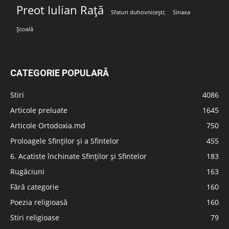
Preot Iulian Rață
Sfaturi duhovnicești;
Sinaxa
Școală
CATEGORIE POPULARĂ
Stiri
4086
Articole preluate
1645
Articole Ortodoxia.md
750
Proloagele Sfinților și a Sfintelor
455
6. Acatiste închinate Sfinților și Sfintelor
183
Rugăciuni
163
Fără categorie
160
Poezia religioasă
160
Stiri religioase
79