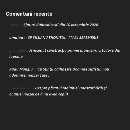
Comentarii recente
Sfaturi duhovnicești din 20 octombrie 2024
Doina
la
amalad
SF SILUAN ATHONITUL -11/ 24 SEPEMBRIE
la
A început construcţia primei mănăstiri ortodoxe din
gheorghe
la
Japonia
Radu Mungiu
Cu Sfinții odihnește Doamne sufletul nou
la
adormitei roabei Tale…
Despre păcatul malahiei (masturbării) şi
Crina Marina
la
onaniei (pazei de a nu avea copii)