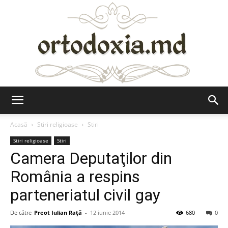
Ortodoxia.md
Acasă
Stiri religioase
Stiri
Stiri religioase
Stiri
Camera Deputaţilor din
România a respins
parteneriatul civil gay
De către
Preot Iulian Raţă
-
12 iunie 2014
680
0