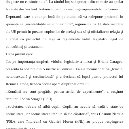
dragoste nu e, nimic nu e”. La rândul lor, și deputaţii din comisie au apelat
la citate din Vechiul Testament pentru a respinge argumentele lui Cernea.
Deputatul, care a anunțat încă de pe atunci că va redepune proiectul în
speranța că „mentalitățile se vor deschide”, argumenta că 17 state membre
ale UE permit în prezent cuplurilor de acelaşi sex să-şi oficializeze relaţia şi
a arătat că proiectul de lege ar reglementa vidul legislativ legat de
concubinaj şi testament.
După primul eșec
Tot pe importanța umplerii vidului legislativ a mizat și Briana Caragea,
prezentă la ședința din 5 martie a Comisiei. Ea s-a recomandat ca „femeie,
heterosexuală şi credincioasă” și a declarat că luptă pentru proiectul lui
Remus Cernea, fiindcă acesta apără drepturile omului.
„Românii nu sunt pregătiți pentru astfel de experimente”, a susținut
deputatul Sorin Stragea (PSD).
„Societatea trebuie să aibă copii. Copiii au nevoie să vadă o stare de
normalitate, iar normalitatea trebuie să fie căsătoria”, spus Cosmin Necula
(PSD), care împreună cu Gabriel Florea (PNL) au propus respingerea
proiectului de lege.