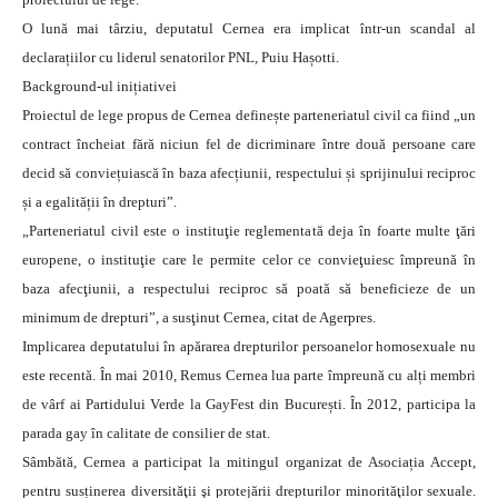
O lună mai târziu, deputatul Cernea era implicat într-un scandal al
declarațiilor cu liderul senatorilor PNL, Puiu Hașotti.
Background-ul inițiativei
Proiectul de lege propus de Cernea definește parteneriatul civil ca fiind „un
contract încheiat fără niciun fel de dicriminare între două persoane care
decid să conviețuiască în baza afecțiunii, respectului și sprijinului reciproc
și a egalității în drepturi”.
„Parteneriatul civil este o instituţie reglementată deja în foarte multe ţări
europene, o instituţie care le permite celor ce convieţuiesc împreună în
baza afecţiunii, a respectului reciproc să poată să beneficieze de un
minimum de drepturi”, a susţinut Cernea, citat de Agerpres.
Implicarea deputatului în apărarea drepturilor persoanelor homosexuale nu
este recentă. În mai 2010, Remus Cernea lua parte împreună cu alți membri
de vârf ai Partidului Verde la GayFest din București. În 2012, participa la
parada gay în calitate de consilier de stat.
Sâmbătă, Cernea a participat la mitingul organizat de Asociația Accept,
pentru susținerea diversităţii şi protejării drepturilor minorităţilor sexuale.