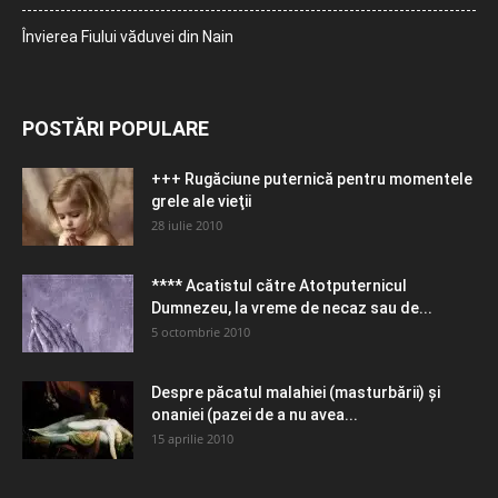
Învierea Fiului văduvei din Nain
POSTĂRI POPULARE
+++ Rugăciune puternică pentru momentele
grele ale vieţii
28 iulie 2010
**** Acatistul către Atotputernicul
Dumnezeu, la vreme de necaz sau de...
5 octombrie 2010
Despre păcatul malahiei (masturbării) şi
onaniei (pazei de a nu avea...
15 aprilie 2010