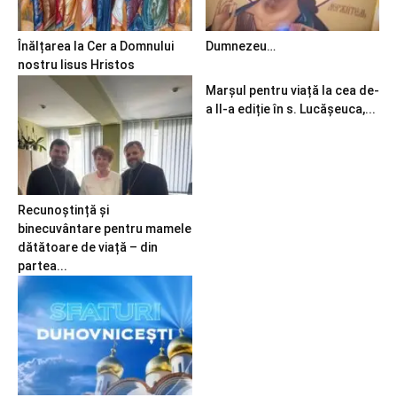
Înălțarea la Cer a Domnului
Dumnezeu…
nostru Iisus Hristos
Marșul pentru viață la cea de-
a II-a ediție în s. Lucășeuca,...
Recunoștință și
binecuvântare pentru mamele
dătătoare de viață – din
partea...