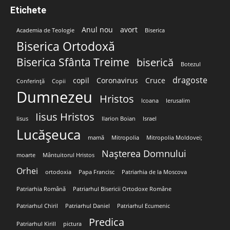
Etichete
Anul nou
avort
Academia de Teologie
Biserica
Biserica Ortodoxă
Biserica Sfânta Treime
biserică
Botezul
dragoste
copil
Coronavirus
Cruce
Conferință
Copii
Dumnezeu
Hristos
Icoana
Ierusalim
Iisus Hristos
Iisus
Ilarion Boian
Israel
Lucășeuca
mamă
Mitropolia
Mitropolia Moldovei;
Nașterea Domnului
moarte
Mântuitorul Hristos
Orhei
ortodoxia
Papa Francisc
Patriarhia de la Moscova
Patriarhia Română
Patriarhul Bisericii Ortodoxe Române
Patriarhul Chiril
Patriarhul Daniel
Patriarhul Ecumenic
Predica
Patriarhul Kirill
pictura