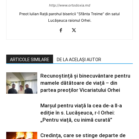
http://www.ortodoxia.md
Preot Iulian Rață parohul bisericii ”Sfânta Treime” din satul
Lucășeuca raionul Orhei.
ARTICOLE SIMILARE
DE LA ACELAȘI AUTOR
Recunoștință și binecuvântare pentru
mamele dătătoare de viață – din
partea preoților Vicariatului Orhei
Marșul pentru viață la cea de-a II-a
ediție în s. Lucășeuca, r-l Orhei:
„Pentru viață, cu inimă curată”
Credința, care se stinge departe de