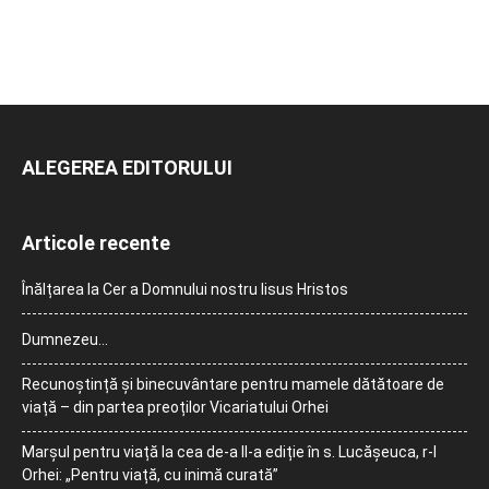
ALEGEREA EDITORULUI
Articole recente
Înălțarea la Cer a Domnului nostru Iisus Hristos
Dumnezeu…
Recunoștință și binecuvântare pentru mamele dătătoare de
viață – din partea preoților Vicariatului Orhei
Marșul pentru viață la cea de-a II-a ediție în s. Lucășeuca, r-l
Orhei: „Pentru viață, cu inimă curată”