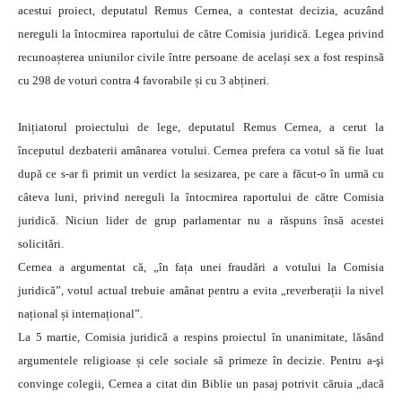
acestui proiect, deputatul Remus Cernea, a contestat decizia, acuzând
nereguli la întocmirea raportului de către Comisia juridică.
Legea privind
recunoașterea uniunilor civile între persoane de același sex a fost respinsă
cu 298 de voturi contra 4 favorabile și cu 3 abțineri.
Inițiatorul proiectului de lege, deputatul Remus Cernea, a cerut la
începutul dezbaterii amânarea votului. Cernea prefera ca votul să fie luat
după ce s-ar fi primit un verdict la sesizarea, pe care a făcut-o în urmă cu
câteva luni, privind nereguli la întocmirea raportului de către Comisia
juridică. Niciun lider de grup parlamentar nu a răspuns însă acestei
solicitări.
Cernea a argumentat că, „în fața unei fraudări a votului la Comisia
juridică”, votul actual trebuie amânat pentru a evita „reverberații la nivel
național și internațional”.
La 5 martie, Comisia juridică a respins proiectul în unanimitate, lăsând
argumentele religioase și cele sociale să primeze în decizie. Pentru a-şi
convinge colegii, Cernea a citat din Biblie un pasaj potrivit căruia „dacă