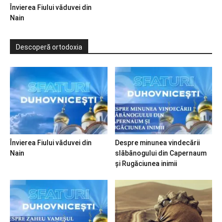
Învierea Fiului văduvei din
Nain
Descoperă ortodoxia
Învierea Fiului văduvei din
Despre minunea vindecării
Nain
slăbănogului din Capernaum
și Rugăciunea inimii