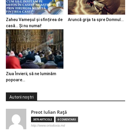
Zaheu Vameșul și sfințirea de
Aruncă grija ta spre Domnul…
casă… Și nu numai!
Ziua Învierii, să ne luminăm
popoare…
Autorii noștri
Preot Iulian Raţă
3878 ARTICOLE
6 COMENTARII
http://www.ortodoxia.md