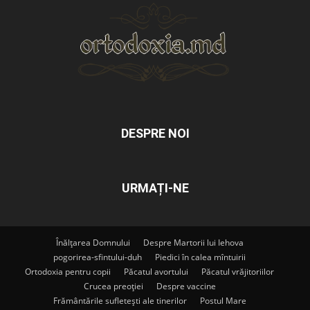
DESPRE NOI
URMAȚI-NE
Înălțarea Domnului
Despre Martorii lui Iehova
pogorirea-sfintului-duh
Piedici în calea mîntuirii
Ortodoxia pentru copii
Păcatul avortului
Păcatul vrăjitoriilor
Crucea preoției
Despre vaccine
Frământările sufletești ale tinerilor
Postul Mare