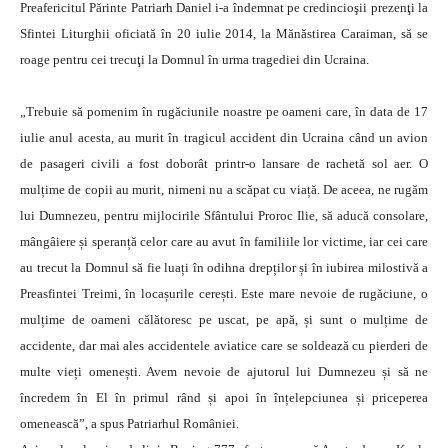
Preafericitul Părinte Patriarh Daniel i-a îndemnat pe credincioşii prezenţi la
Sfintei Liturghii oficiată în 20 iulie 2014, la Mănăstirea Caraiman, să se
roage pentru cei trecuţi la Domnul în urma tragediei din Ucraina.
„Trebuie să pomenim în rugăciunile noastre pe oameni care, în data de 17
iulie anul acesta, au murit în tragicul accident din Ucraina când un avion
de pasageri civili a fost doborât printr-o lansare de rachetă sol aer. O
mulțime de copii au murit, nimeni nu a scăpat cu viață. De aceea, ne rugăm
lui Dumnezeu, pentru mijlocirile Sfântului Proroc Ilie, să aducă consolare,
mângâiere și speranță celor care au avut în familiile lor victime, iar cei care
au trecut la Domnul să fie luați în odihna drepților și în iubirea milostivă a
Preasfintei Treimi, în locașurile cerești. Este mare nevoie de rugăciune, o
mulțime de oameni călătoresc pe uscat, pe apă, și sunt o mulțime de
accidente, dar mai ales accidentele aviatice care se soldează cu pierderi de
multe vieți omenești. Avem nevoie de ajutorul lui Dumnezeu și să ne
încredem în El în primul rând și apoi în înțelepciunea și priceperea
omenească”, a spus Patriarhul României.