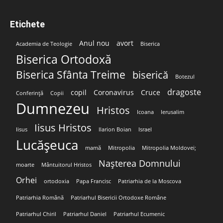
Etichete
Anul nou
avort
Academia de Teologie
Biserica
Biserica Ortodoxă
Biserica Sfânta Treime
biserică
Botezul
dragoste
copil
Coronavirus
Cruce
Conferință
Copii
Dumnezeu
Hristos
Icoana
Ierusalim
Iisus Hristos
Iisus
Ilarion Boian
Israel
Lucășeuca
mamă
Mitropolia
Mitropolia Moldovei;
Nașterea Domnului
moarte
Mântuitorul Hristos
Orhei
ortodoxia
Papa Francisc
Patriarhia de la Moscova
Patriarhia Română
Patriarhul Bisericii Ortodoxe Române
Patriarhul Chiril
Patriarhul Daniel
Patriarhul Ecumenic