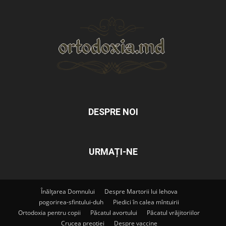
DESPRE NOI
URMAȚI-NE
Înălțarea Domnului
Despre Martorii lui Iehova
pogorirea-sfintului-duh
Piedici în calea mîntuirii
Ortodoxia pentru copii
Păcatul avortului
Păcatul vrăjitoriilor
Crucea preoției
Despre vaccine