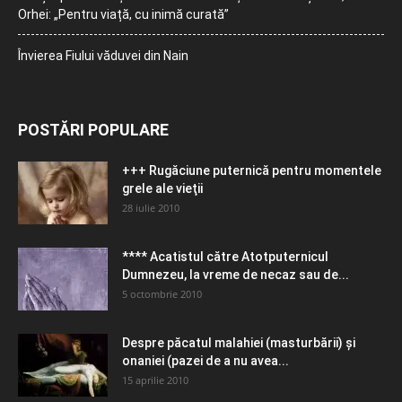
Orhei: „Pentru viață, cu inimă curată”
Învierea Fiului văduvei din Nain
POSTĂRI POPULARE
+++ Rugăciune puternică pentru momentele
grele ale vieţii
28 iulie 2010
**** Acatistul către Atotputernicul
Dumnezeu, la vreme de necaz sau de...
5 octombrie 2010
Despre păcatul malahiei (masturbării) şi
onaniei (pazei de a nu avea...
15 aprilie 2010