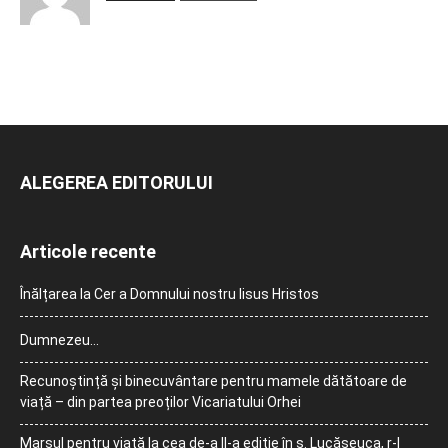
ALEGEREA EDITORULUI
Articole recente
Înălțarea la Cer a Domnului nostru Iisus Hristos
Dumnezeu…
Recunoștință și binecuvântare pentru mamele dătătoare de
viață – din partea preoților Vicariatului Orhei
Marșul pentru viață la cea de-a II-a ediție în s. Lucășeuca, r-l