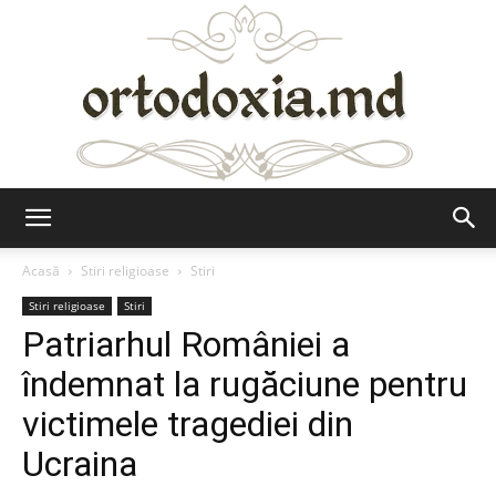
Ortodoxia.md
Acasă
Stiri religioase
Stiri
Stiri religioase
Stiri
Patriarhul României a
îndemnat la rugăciune pentru
victimele tragediei din
Ucraina