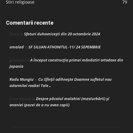
Stiri religioase
79
Comentarii recente
Sfaturi duhovnicești din 20 octombrie 2024
Doina
la
amalad
SF SILUAN ATHONITUL -11/ 24 SEPEMBRIE
la
A început construcţia primei mănăstiri ortodoxe din
gheorghe
la
Japonia
Radu Mungiu
Cu Sfinții odihnește Doamne sufletul nou
la
adormitei roabei Tale…
Despre păcatul malahiei (masturbării) şi
Crina Marina
la
onaniei (pazei de a nu avea copii)