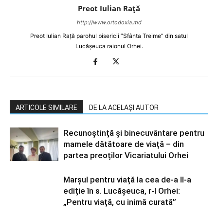
Preot Iulian Raţă
http://www.ortodoxia.md
Preot Iulian Rață parohul bisericii ”Sfânta Treime” din satul
Lucășeuca raionul Orhei.
ARTICOLE SIMILARE
DE LA ACELAȘI AUTOR
Recunoștință și binecuvântare pentru
mamele dătătoare de viață – din
partea preoților Vicariatului Orhei
Marșul pentru viață la cea de-a II-a
ediție în s. Lucășeuca, r-l Orhei:
„Pentru viață, cu inimă curată”