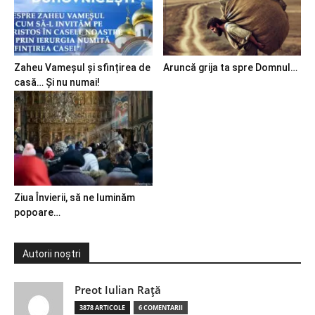
Zaheu Vameșul și sfințirea de
Aruncă grija ta spre Domnul…
casă… Și nu numai!
Ziua Învierii, să ne luminăm
popoare…
Autorii noștri
Preot Iulian Raţă
3878 ARTICOLE
6 COMENTARII