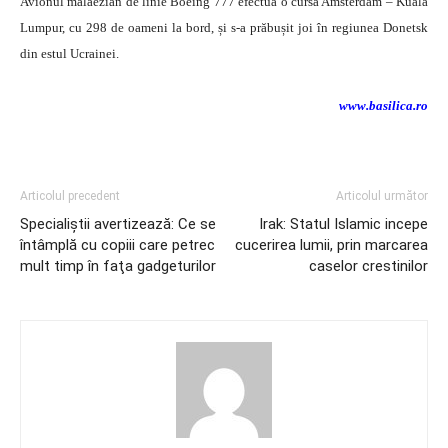
Avionul malaezian de linie Boeing 777 efectua o cursă Amsterdam – Kuala
Lumpur, cu 298 de oameni la bord, și s-a prăbușit joi în regiunea Donetsk
din estul Ucrainei.
www.basilica.ro
Articolul precedent
Articolul următor
Specialiştii avertizează: Ce se
Irak: Statul Islamic incepe
întâmplă cu copiii care petrec
cucerirea lumii, prin marcarea
mult timp în faţa gadgeturilor
caselor crestinilor