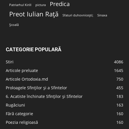
Predica
Patriarhul Kirill
pictura
Preot Iulian Rață
Sfaturi duhovnicești;
Sinaxa
Școală
CATEGORIE POPULARĂ
Stiri
4086
Articole preluate
1645
Articole Ortodoxia.md
750
Proloagele Sfinților și a Sfintelor
455
6. Acatiste închinate Sfinților și Sfintelor
183
Rugăciuni
163
Fără categorie
160
Poezia religioasă
160