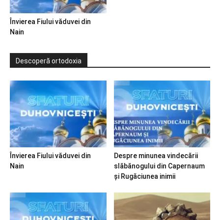
Învierea Fiului văduvei din
Nain
Descoperă ortodoxia
Învierea Fiului văduvei din
Despre minunea vindecării
Nain
slăbănogului din Capernaum
și Rugăciunea inimii