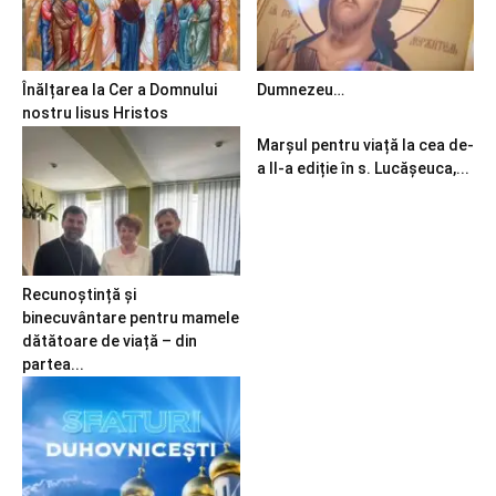
Înălțarea la Cer a Domnului
Dumnezeu…
nostru Iisus Hristos
Marșul pentru viață la cea de-
a II-a ediție în s. Lucășeuca,...
Recunoștință și
binecuvântare pentru mamele
dătătoare de viață – din
partea...