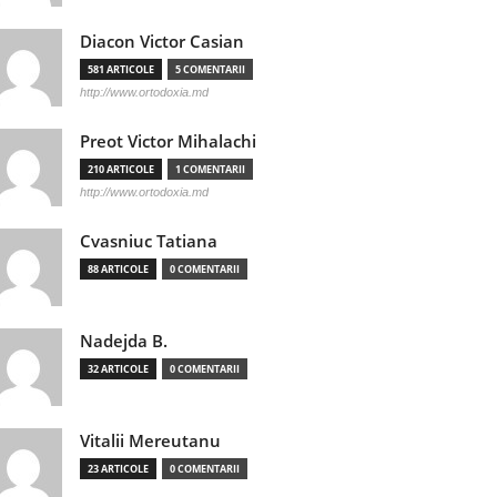
Diacon Victor Casian
581 ARTICOLE
5 COMENTARII
http://www.ortodoxia.md
Preot Victor Mihalachi
210 ARTICOLE
1 COMENTARII
http://www.ortodoxia.md
Cvasniuc Tatiana
88 ARTICOLE
0 COMENTARII
Nadejda B.
32 ARTICOLE
0 COMENTARII
Vitalii Mereutanu
23 ARTICOLE
0 COMENTARII