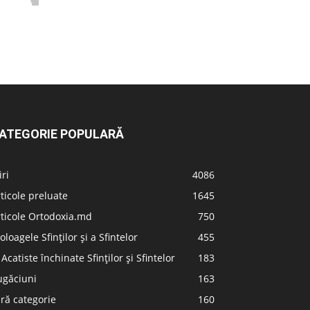
ATEGORIE POPULARĂ
iri
4086
ticole preluate
1645
ticole Ortodoxia.md
750
oloagele Sfinților și a Sfintelor
455
 Acatiste închinate Sfinților și Sfintelor
183
ugăciuni
163
ră categorie
160