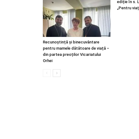
ediție în s.
„Pentru viaț
Recunoștință și binecuvântare
pentru mamele dătătoare de viață –
din partea preoților Vicariatului
Orhei