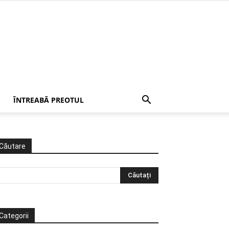
ÎNTREABĂ PREOTUL
Căutare
Categorii