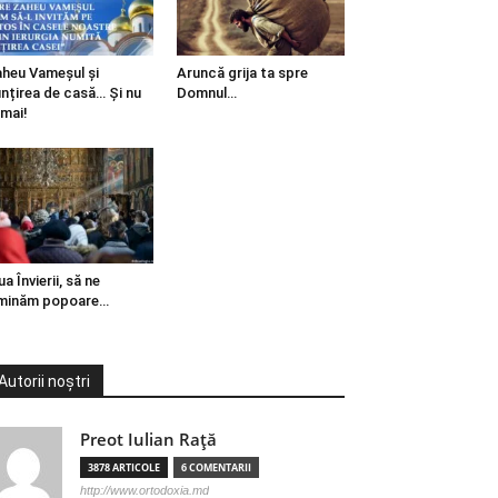
heu Vameșul și
Aruncă grija ta spre
ințirea de casă… Și nu
Domnul…
mai!
ua Învierii, să ne
minăm popoare…
Autorii noștri
Preot Iulian Raţă
3878 ARTICOLE
6 COMENTARII
http://www.ortodoxia.md