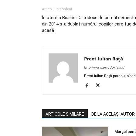
Articolul precedent
În atenția Bisericii Ortodoxe! În primul semestr
din 2014 s-a dublat numărul copiilor care fug d
acasă
Preot Iulian Raţă
http://www.ortodoxia.md
Preot Iulian Rață parohul biser
ARTICOLE SIMILARE
DE LA ACELAȘI AUTOR
Marșul pentr