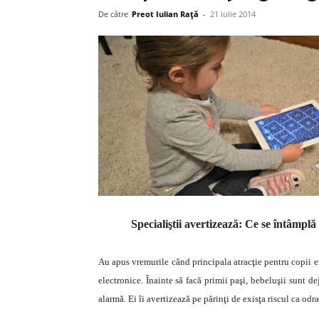
De către
Preot Iulian Raţă
-
21 iulie 2014
Specialiştii avertizează: Ce se întâmplă
Au apus vremurile când principala atracţie pentru copii er
electronice. Înainte să facă primii paşi, bebeluşii sunt d
alarmă. Ei îi avertizează pe părinţi de exisţa riscul ca odr