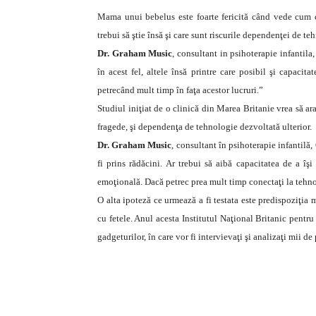
Mama unui bebelus este foarte fericită când vede cum co
trebui să ştie însă şi care sunt riscurile dependenţei de te
Dr. Graham Music
, consultant in psihoterapie infantil
în acest fel, altele însă printre care posibil şi capaci
petrecând mult timp în faţa acestor lucruri.”
Studiul iniţiat de o clinică din Marea Britanie vrea să ara
fragede, şi dependenţa de tehnologie dezvoltată ulterior.
Dr. Graham Music
, consultant în psihoterapie infantilă,
fi prins rădăcini. Ar trebui să aibă capacitatea de a îş
emoţională. Dacă petrec prea mult timp conectaţi la tehnol
O alta ipoteză ce urmează a fi testata este predispoziţia
cu fetele. Anul acesta Institutul Naţional Britanic pentr
gadgeturilor, în care vor fi intervievaţi şi analizaţi mii de 