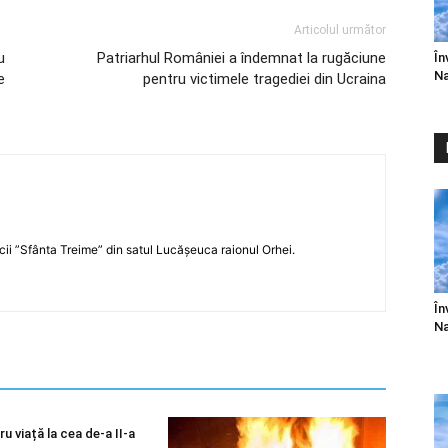
Articolul următor
u
Patriarhul României a îndemnat la rugăciune
În
Na
e
pentru victimele tragediei din Ucraina
icii ”Sfânta Treime” din satul Lucășeuca raionul Orhei.
În
Na
u viață la cea de-a II-a