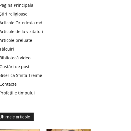
Pagina Principala
Știri religioase
Articole Ortodoxia.md
Articole de la vizitatori
Articole preluate
Tâlcuiri
Bibliotecă video
Gustări de post
Biserica Sfinta Treime
Contacte
Profețiile timpului
Ultimele articole