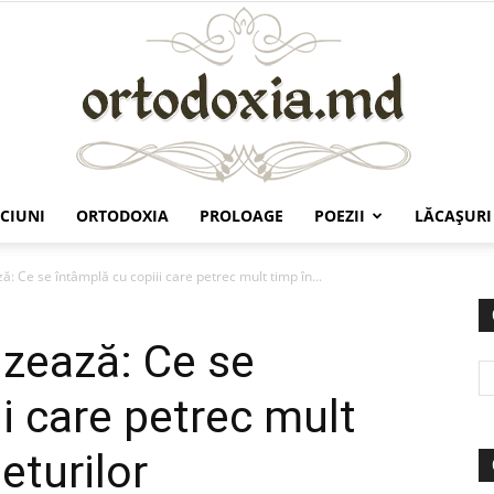
CIUNI
ORTODOXIA
PROLOAGE
POEZII
LĂCAŞURI
Ortodoxia.md
ză: Ce se întâmplă cu copiii care petrec mult timp în...
tizează: Ce se
i care petrec mult
eturilor