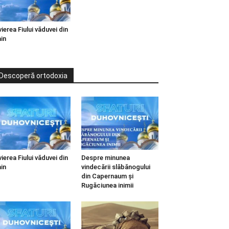
vierea Fiului văduvei din
in
Descoperă ortodoxia
vierea Fiului văduvei din
Despre minunea
in
vindecării slăbănogului
din Capernaum și
Rugăciunea inimii