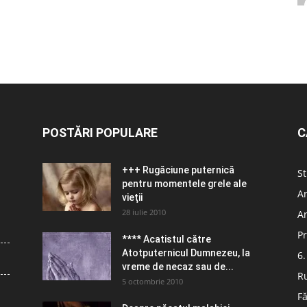
POSTĂRI POPULARE
C
+++ Rugăciune puternică
St
pentru momentele grele ale
Ar
vieţii
28 iulie 2010
Ar
Pr
**** Acatistul către
Atotputernicul Dumnezeu, la
6.
vreme de necaz sau de...
R
5 octombrie 2010
Fă