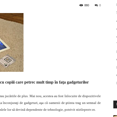
880
0
 cu copiii care petrec mult timp în faţa gadgeturilor
au jucăriile de plus. Mai nou, acestea au fost înlocuite de dispozitivele
eja înconjuraţi de gadgeturi, aşa că oamenii de ştiinta trag un semnal de
aslele lor să devină dependente de tehnologie, potrivit stirileprotv.ro.