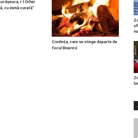
 Lucășeuca, r-l Orhei:
ă, cu inimă curată”
Za
sf
nu
Credința, care se stinge departe de
focul Bisericii
Zi
lu