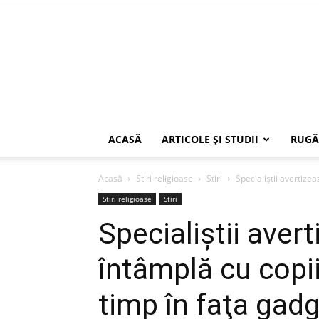
ACASĂ
ARTICOLE ŞI STUDII
RUGĂ
Acasă
Stiri religioase
Stiri
Specialiştii avertizea
Stiri religioase
Stiri
Specialiştii aver
întâmplă cu copii
timp în faţa gadg