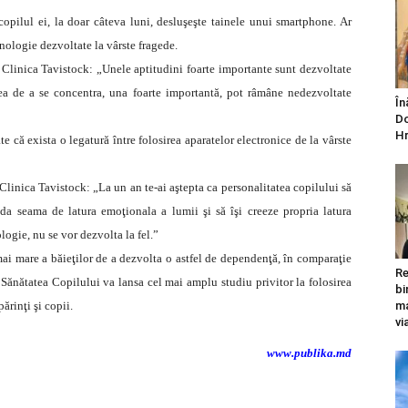
pilul ei, la doar câteva luni, desluşeşte tainele unui smartphone. Ar
hnologie dezvoltate la vârste fragede.
a, Clinica Tavistock: „Unele aptitudini foarte importante sunt dezvoltate
tatea de a se concentra, una foarte importantă, pot râmâne nedezvoltate
În
Do
Hr
te că exista o legatură între folosirea aparatelor electronice de la vârste
 Clinica Tavistock: „La un an te-ai aştepta ca personalitatea copilului să
i da seama de latura emoţionala a lumii şi să îşi creeze propria latura
ogie, nu se vor dezvolta la fel.”
 mai mare a băieţilor de a dezvolta o astfel de dependenţă, în comparaţie
Re
u Sănătatea Copilului va lansa cel mai amplu studiu privitor la folosirea
bi
părinţi şi copii.
ma
vi
www.publika.md