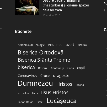
Despre păcatul malahiei
Po
(masturbării) şi onaniei (pazei
de a nu avea...
St
15 aprilie 2010
C
Etichete
Anul nou
avort
Academia de Teologie
Biserica
Biserica Ortodoxă
Biserica Sfânta Treime
biserică
copil
Botezul
Conferință
Copii
dragoste
Coronavirus
Cruce
Dumnezeu
Hristos
Icoana
Iisus Hristos
Ierusalim
Iisus
Lucășeuca
Ilarion Boian
Israel