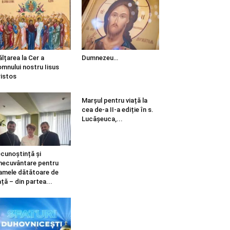
ălțarea la Cer a
Dumnezeu…
mnului nostru Iisus
istos
Marșul pentru viață la
cea de-a II-a ediție în s.
Lucășeuca,...
cunoștință și
necuvântare pentru
mele dătătoare de
ață – din partea...