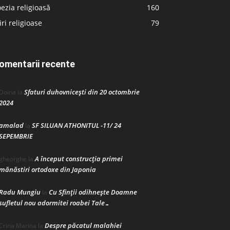
ezia religioasă
160
iri religioase
79
omentarii recente
Sfaturi duhovnicești din 20 octombrie
Doina
la
2024
amalad
SF SILUAN ATHONITUL -11/ 24
la
SEPEMBRIE
A început construcţia primei
gheorghe
la
mănăstiri ortodoxe din Japonia
Radu Mungiu
Cu Sfinții odihnește Doamne
la
sufletul nou adormitei roabei Tale…
Despre păcatul malahiei
Crina Marina
la