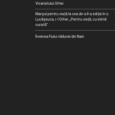
Vicariatului Orhei
Marșul pentru viață la cea de-a II-a ediție în s.
Lucășeuca, r-l Orhei: „Pentru viață, cu inimă
curată”
Învierea Fiului văduvei din Nain