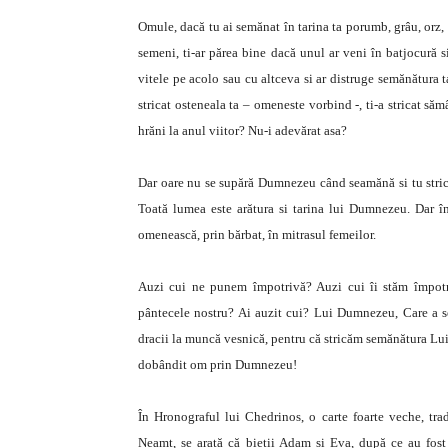
Omule, dacă tu ai semănat în tarina ta porumb, grâu, orz, ov
semeni, ti-ar părea bine dacă unul ar veni în batjocură si 
vitele pe acolo sau cu altceva si ar distruge semănătura ta?
stricat osteneala ta – omeneste vorbind -, ti-a stricat săm
hrăni la anul viitor? Nu-i adevărat asa?
Dar oare nu se supără Dumnezeu când seamănă si tu stri
Toată lumea este arătura si tarina lui Dumnezeu. Dar 
omenească, prin bărbat, în mitrasul femeilor.
Auzi cui ne punem împotrivă? Auzi cui îi stăm împot
pântecele nostru? Ai auzit cui? Lui Dumnezeu, Care a 
dracii la muncă vesnică, pentru că stricăm semănătura Lu
dobândit om prin Dumnezeu!
În Hronograful lui Chedrinos, o carte foarte veche, t
Neamt, se arată că bietii Adam si Eva, după ce au fost