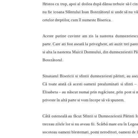
Hristos cu trup, apoi al doilea după dânsa trebuie să-l ci
nu fie icoana Sfântului Ioan Botezătorul si unde să nu vă r
cetelor dreptilor, cum îl numeste Biserica.
Aceste putine cuvinte am zis la nasterea dumnezeiescu
parte. Care ati fost aseară la priveghere, ati auzit trei p
si alta la nasterea Maicii Domnului, din dumnezeiestii Păr
Botezătorul.
Sinaxarul Bisericii si sfintii dumnezeiesti părinti, au as
Că toate arată că acesti oameni prealuminati si sfinti –
Elisabeta – au născut numai prin rugăciune, prin post si m
priveste în altă parte si vom începe să vă spunem.
Câtă osteneală au făcut Sfintii si Dumnezeiestii Părinti 
treceau zilele lor si nu aveau fii. Scârbă mare era în Leg
socoteau oameni blestemati, pomi neroditori, oameni de la 