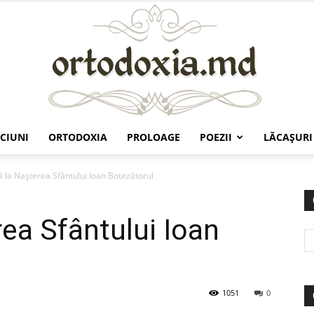
CIUNI
ORTODOXIA
PROLOAGE
POEZII
LĂCAŞURI
Ortodoxia.md
ă la Naşterea Sfântului Ioan Botezătorul
rea Sfântului Ioan
1051
0