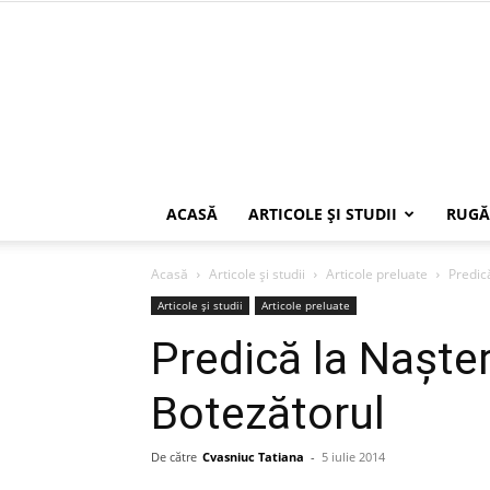
ACASĂ
ARTICOLE ŞI STUDII
RUGĂ
Acasă
Articole şi studii
Articole preluate
Predic
Articole şi studii
Articole preluate
Predică la Naşte
Botezătorul
De către
Cvasniuc Tatiana
-
5 iulie 2014