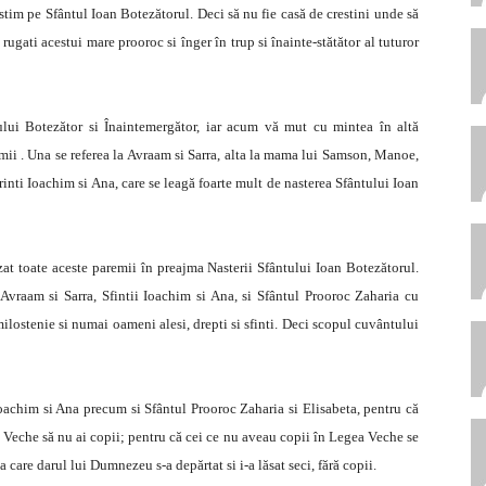
nstim pe Sfântul Ioan Botezătorul. Deci să nu fie casă de crestini unde să
ugati acestui mare prooroc si înger în trup si înainte-stătător al tuturor
lui Botezător si Înaintemergător, iar acum vă mut cu mintea în altă
aremii . Una se referea la Avraam si Sarra, alta la mama lui Samson, Manoe,
inti Ioachim si Ana, care se leagă foarte mult de nasterea Sfântului Ioan
ezat toate aceste paremii în preajma Nasterii Sfântului Ioan Botezătorul.
 Avraam si Sarra, Sfintii Ioachim si Ana, si Sfântul Prooroc Zaharia cu
ilostenie si numai oameni alesi, drepti si sfinti. Deci scopul cuvântului
Ioachim si Ana precum si Sfântul Prooroc Zaharia si Elisabeta, pentru că
ea Veche să nu ai copii; pentru că cei ce nu aveau copii în Legea Veche se
care darul lui Dumnezeu s-a depărtat si i-a lăsat seci, fără copii.