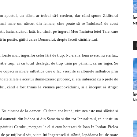
un apostol, un sfânt, ar trebui să-l credem; dar când spune Ziditorul
În
Na
 mai mare om născut din femeie, cine poate să se îndoiască de acest
it Isaia, zicând: Iată, Eu trimit pe îngerul Meu înaintea fetei Tale, care
gă în pustie, gătiti calea Domnului, drepte faceti cărările Lui.
foarte mult îngerilor celor fără de trup. Nu era la Ioan avere, nu era lux,
tre trup, ci cu totul dezlegat de trup trăia pe pământ, ca un înger. Se
 copaci si miere sălbatică care o fac viespile si albinele sălbatice prin
e toate zilele a acestui dumnezeiesc prooroc, si era îmbrăcat cu o piele de
lui, când a fost trimis la vremea propovăduirii, si a început să strige:
În
Na
 Nu cinstea de la oameni. Ci fapta cea bună; virtutea este mai slăvită si
oamenii din Iudeea si din Samaria si din tot Ierusalimul, că a iesit un
ărătiei Cerului, mergeau la el si erau botezati de Ioan în Iordan. Pielea
de pe mijlocul său, viata lui îngerească si sfântă, lepădarea lui de toate