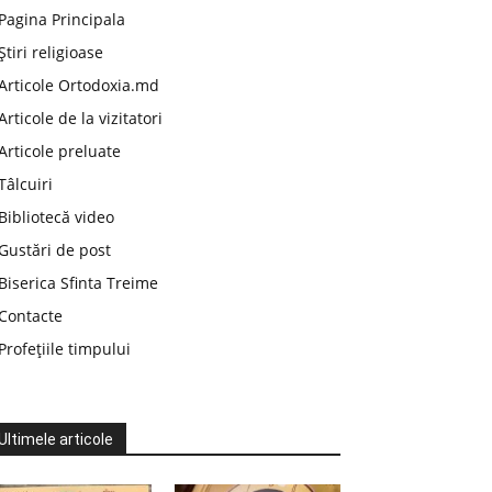
Pagina Principala
Știri religioase
Articole Ortodoxia.md
Articole de la vizitatori
Articole preluate
Tâlcuiri
Bibliotecă video
Gustări de post
Biserica Sfinta Treime
Contacte
Profețiile timpului
Ultimele articole