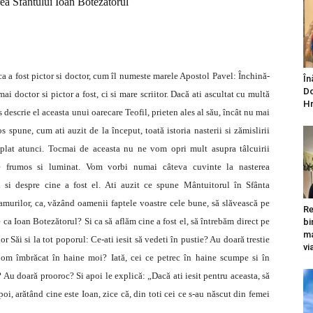
rea Sfântului Ioan Botezătorul
ca a fost pictor si doctor, cum îl numeste marele Apostol Pavel: Închină-
În
Do
 doctor si pictor a fost, ci si mare scriitor. Dacă ati ascultat cu multă
Hr
descrie el aceasta unui oarecare Teofil, prieten ales al său, încât nu mai
 spune, cum ati auzit de la început, toată istoria nasterii si zămislirii
mplat atunci. Tocmai de aceasta nu ne vom opri mult asupra tâlcuirii
de frumos si luminat. Vom vorbi numai câteva cuvinte la nasterea
 si despre cine a fost el. Ati auzit ce spune Mântuitorul în Sfânta
murilor, ca, văzând oamenii faptele voastre cele bune, să slăvească pe
Re
 ca Ioan Botezătorul? Si ca să aflăm cine a fost el, să întrebăm direct pe
bi
ma
r Săi si la tot poporul: Ce-ati iesit să vedeti în pustie? Au doară trestie
vi
ă om îmbrăcat în haine moi? Iată, cei ce petrec în haine scumpe si în
i? Au doară prooroc? Si apoi le explică: „Dacă ati iesit pentru aceasta, să
oi, arătând cine este Ioan, zice că, din toti cei ce s-au născut din femei