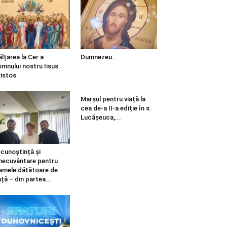
ălțarea la Cer a
Dumnezeu…
mnului nostru Iisus
istos
Marșul pentru viață la
cea de-a II-a ediție în s.
Lucășeuca,...
cunoștință și
necuvântare pentru
mele dătătoare de
ață – din partea...