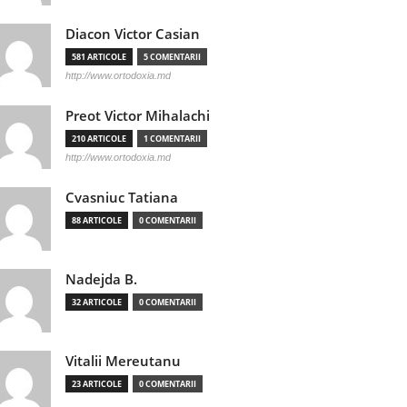
Diacon Victor Casian
581 ARTICOLE
5 COMENTARII
http://www.ortodoxia.md
Preot Victor Mihalachi
210 ARTICOLE
1 COMENTARII
http://www.ortodoxia.md
Cvasniuc Tatiana
88 ARTICOLE
0 COMENTARII
Nadejda B.
32 ARTICOLE
0 COMENTARII
Vitalii Mereutanu
23 ARTICOLE
0 COMENTARII