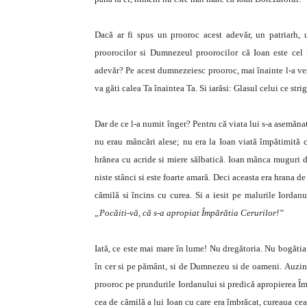
Dacă ar fi spus un prooroc acest adevăr, un patriarh, 
proorocilor si Dumnezeul proorocilor că Ioan este cel
adevăr? Pe acest dumnezeiesc prooroc, mai înainte l-a vest
va găti calea Ta înaintea Ta. Si iarăsi: Glasul celui ce stri
Dar de ce l-a numit înger? Pentru că viata lui s-a asemănat 
nu erau mâncări alese; nu era la Ioan viată împătimită că
hrănea cu acride si miere sălbatică. Ioan mânca muguri de
niste stânci si este foarte amară. Deci aceasta era hrana d
cămilă si încins cu curea. Si a iesit pe malurile Iordanu
„Pocăiti-vă, că s-a apropiat Împărătia Cerurilor!”
Iată, ce este mai mare în lume! Nu dregătoria. Nu bogătia.
în cer si pe pământ, si de Dumnezeu si de oameni. Auzind 
prooroc pe prundurile Iordanului si predică apropierea Împ
cea de cămilă a lui Ioan cu care era îmbrăcat, cureaua cea 