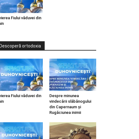
vierea Fiului văduvei din
in
Descoperă ortodoxia
vierea Fiului văduvei din
Despre minunea
in
vindecării slăbănogului
din Capernaum și
Rugăciunea inimii