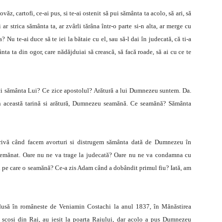
ăz, cartofi, ce-ai pus, si te-ai ostenit să pui sământa ta acolo, să ari, să
ar strica sământa ta, ar zvârli tărâna într-o parte si-n alta, ar merge cu
 Nu te-ai duce să te iei la bătaie cu el, sau să-l dai în judecată, că ti-a
ânta ta din ogor, care nădăjduiai să crească, să facă roade, să ai cu ce te
ci sământa Lui? Ce zice apostolul? Arătură a lui Dumnezeu suntem. Da.
în această tarină si arătură, Dumnezeu seamănă. Ce seamănă? Sământa
rivă când facem avorturi si distrugem sământa dată de Dumnezeu în
semănat. Oare nu ne va trage la judecată? Oare nu ne va condamna cu
i pe care o seamănă? Ce-a zis Adam când a dobândit primul fiu? Iată, am
radusă în româneste de Veniamin Costachi la anul 1837, în Mănăstirea
 scosi din Rai, au iesit la poarta Raiului, dar acolo a pus Dumnezeu