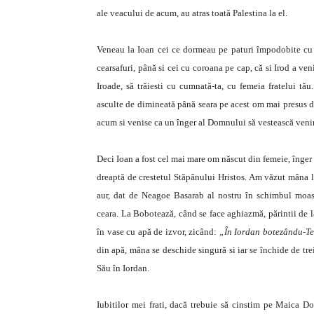
ale veacului de acum, au atras toată Palestina la el.
Veneau la Ioan cei ce dormeau pe paturi împodobite cu ne
cearsafuri, până si cei cu coroana pe cap, că si Irod a ven
Iroade, să trăiesti cu cumnată-ta, cu femeia fratelui t
asculte de dimineată până seara pe acest om mai presus de
acum si venise ca un înger al Domnului să vestească venir
Deci Ioan a fost cel mai mare om născut din femeie, înger 
dreaptă de crestetul Stăpânului Hristos. Am văzut mâna l
aur, dat de Neagoe Basarab al nostru în schimbul moast
ceara. La Bobotează, când se face aghiazmă, părintii de 
în vase cu apă de izvor, zicând:
„În Iordan botezându-T
din apă, mâna se deschide singură si iar se închide de tr
Său în Iordan.
Iubitilor mei frati, dacă trebuie să cinstim pe Maica D