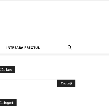
ÎNTREABĂ PREOTUL
Căutare
Categorii