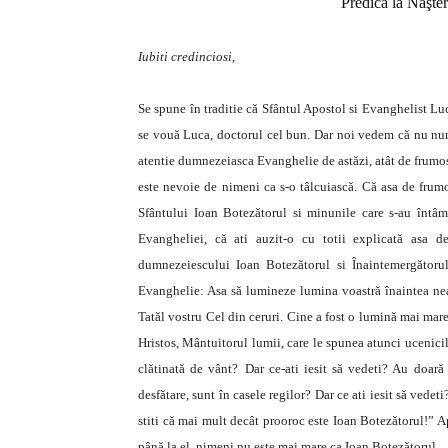
Predică la Naşte
Iubiti credinciosi,
Se spune în traditie că Sfântul Apostol si Evanghelist Lu
se vouă Luca, doctorul cel bun. Dar noi vedem că nu numai
atentie dumnezeiasca Evanghelie de astăzi, atât de frumos 
este nevoie de nimeni ca s-o tâlcuiască. Că asa de frumos
Sfântului Ioan Botezătorul si minunile care s-au întâ
Evangheliei, că ati auzit-o cu totii explicată asa 
dumnezeiescului Ioan Botezătorul si Înaintemergătorul
Evanghelie: Asa să lumineze lumina voastră înaintea nea
Tatăl vostru Cel din ceruri. Cine a fost o lumină mai mare
Hristos, Mântuitorul lumii, care le spunea atunci ucenicilo
clătinată de vânt?
Dar ce-ati iesit să vedeti? Au doar
desfătare, sunt în casele regilor? Dar ce ati iesit să vedet
stiti că mai mult decât prooroc este Ioan Botezătorul!” Ap
până la el, nimeni nu este mai mare ca Ioan Botezătorul.