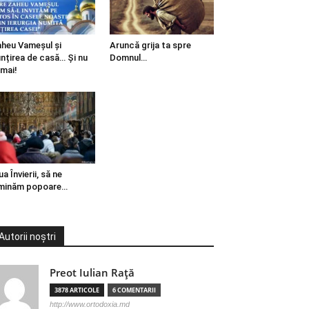
heu Vameșul și
Aruncă grija ta spre
ințirea de casă… Și nu
Domnul…
mai!
ua Învierii, să ne
minăm popoare…
Autorii noștri
Preot Iulian Raţă
3878 ARTICOLE
6 COMENTARII
http://www.ortodoxia.md