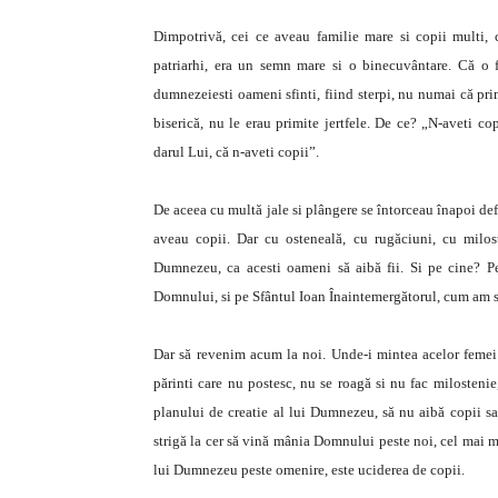
Dimpotrivă, cei ce aveau familie mare si copii multi, c
patriarhi, era un semn mare si o binecuvântare. Că o
dumnezeiesti oameni sfinti, fiind sterpi, nu numai că pri
biserică, nu le erau primite jertfele. De ce? „N-aveti co
darul Lui, că n-aveti copii”.
De aceea cu multă jale si plângere se întorceau înapoi defă
aveau copii. Dar cu osteneală, cu rugăciuni, cu milost
Dumnezeu, ca acesti oameni să aibă fii. Si pe cine? P
Domnului, si pe Sfântul Ioan Înaintemergătorul, cum am s
Dar să revenim acum la noi. Unde-i mintea acelor femei 
părinti care nu postesc, nu se roagă si nu fac milosteni
planului de creatie al lui Dumnezeu, să nu aibă copii sa
strigă la cer să vină mânia Domnului peste noi, cel mai ma
lui Dumnezeu peste omenire, este uciderea de copii.