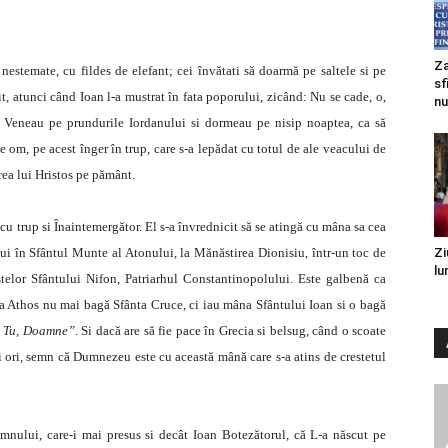
Za
stemate, cu fildes de elefant; cei învătati să doarmă pe saltele si pe
sf
it, atunci când Ioan l-a mustrat în fata poporului, zicând: Nu se cade, o,
nu
ău. Veneau pe prundurile Iordanului si dormeau pe nisip noaptea, ca să
 om, pe acest înger în trup, care s-a lepădat cu totul de ale veacului de
ea lui Hristos pe pământ.
cu trup si Înaintemergător. El s-a învrednicit să se atingă cu mâna sa cea
ui în Sfântul Munte al Atonului, la Mănăstirea Dionisiu, într-un toc de
Zi
lu
elor Sfântului Nifon, Patriarhul Constantinopolului. Este galbenă ca
la Athos nu mai bagă Sfânta Cruce, ci iau mâna Sfântului Ioan si o bagă
e Tu, Doamne”
. Si dacă are să fie pace în Grecia si belsug, când o scoate
ei ori, semn că Dumnezeu este cu această mână care s-a atins de crestetul
omnului, care-i mai presus si decât Ioan Botezătorul, că L-a născut pe