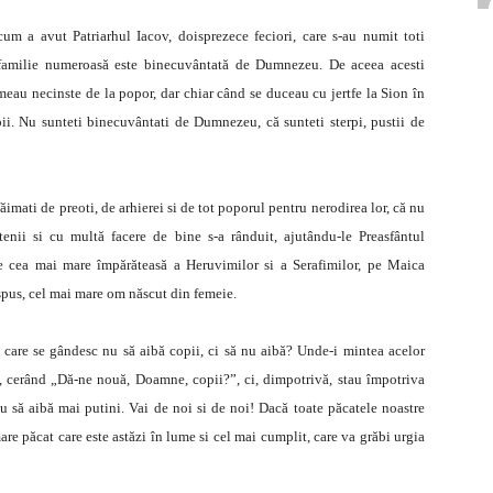
um a avut Patriarhul Iacov, doisprezece feciori, care s-au numit toti
 familie numeroasă este binecuvântată de Dumnezeu. De aceea acesti
meau necinste de la popor, dar chiar când se duceau cu jertfe la Sion în
pii. Nu sunteti binecuvântati de Dumnezeu, că sunteti sterpi, pustii de
imati de preoti, de arhierei si de tot poporul pentru nerodirea lor, că nu
enii si cu multă facere de bine s-a rânduit, ajutându-le Preasfântul
e cea mai mare împărăteasă a Heruvimilor si a Serafimilor, pe Maica
pus, cel mai mare om născut din femeie.
care se gândesc nu să aibă copii, ci să nu aibă? Unde-i mintea acelor
e, cerând „Dă-ne nouă, Doamne, copii?”, ci, dimpotrivă, stau împotriva
u să aibă mai putini. Vai de noi si de noi! Dacă toate păcatele noastre
re păcat care este astăzi în lume si cel mai cumplit, care va grăbi urgia