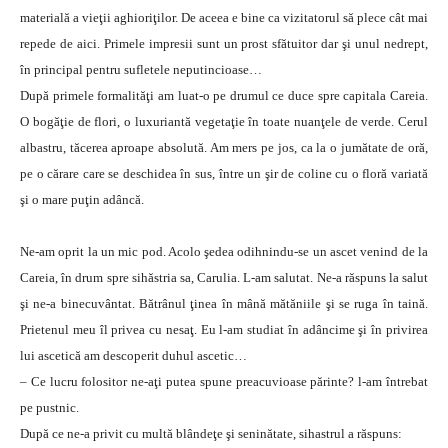
materială a vieţii aghioriţilor. De aceea e bine ca vizitatorul să plece cât mai
repede de aici. Primele impresii sunt un prost sfătuitor dar şi unul nedrept,
în principal pentru sufletele neputincioase…
După primele formalităţi am luat-o pe drumul ce duce spre capitala Careia.
O bogăţie de flori, o luxuriantă vegetaţie în toate nuanţele de verde. Cerul
albastru, tăcerea aproape absolută. Am mers pe jos, ca la o jumătate de oră,
pe o cărare care se deschidea în sus, între un şir de coline cu o floră variată
şi o mare puţin adâncă.
Ne-am oprit la un mic pod. Acolo şedea odihnindu-se un ascet venind de la
Careia, în drum spre sihăstria sa, Carulia. L-am salutat. Ne-a răspuns la salut
şi ne-a binecuvântat. Bătrânul ţinea în mână mătăniile şi se ruga în taină.
Prietenul meu îl privea cu nesaţ. Eu l-am studiat în adâncime şi în privirea
lui ascetică am descoperit duhul ascetic…
– Ce lucru folositor ne-aţi putea spune preacuvioase părinte? l-am întrebat
pe pustnic.
După ce ne-a privit cu multă blândeţe şi seninătate, sihastrul a răspuns: