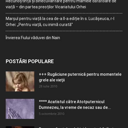
Recunoștință și binecuvântare pentru mamele dătătoare de
viață – din partea preoților Vicariatului Orhei
Marșul pentru viață la cea de-a II-a ediție în s. Lucășeuca, r-l
Orhei: „Pentru viață, cu inimă curată”
Învierea Fiului văduvei din Nain
POSTĂRI POPULARE
+++ Rugăciune puternică pentru momentele
grele ale vieţii
28 iulie 2010
**** Acatistul către Atotputernicul
Dumnezeu, la vreme de necaz sau de...
5 octombrie 2010