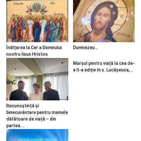
Înălțarea la Cer a Domnului
Dumnezeu…
nostru Iisus Hristos
Marșul pentru viață la cea de-
a II-a ediție în s. Lucășeuca,...
Recunoștință și
binecuvântare pentru mamele
dătătoare de viață – din
partea...