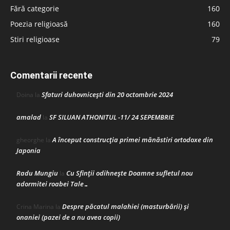
Fără categorie
160
Poezia religioasă
160
Stiri religioase
79
Comentarii recente
Sfaturi duhovnicești din 20 octombrie 2024
Doina
la
amalad
SF SILUAN ATHONITUL -11/ 24 SEPEMBRIE
la
A început construcţia primei mănăstiri ortodoxe din
gheorghe
la
Japonia
Radu Mungiu
Cu Sfinții odihnește Doamne sufletul nou
la
adormitei roabei Tale…
Despre păcatul malahiei (masturbării) şi
Crina Marina
la
onaniei (pazei de a nu avea copii)