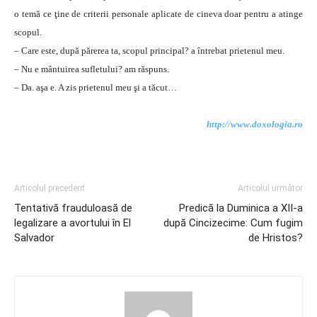
o temă ce ţine de criterii personale aplicate de cineva doar pentru a atinge
scopul.
– Care este, după părerea ta, scopul principal? a întrebat prietenul meu.
– Nu e mântuirea sufletului? am răspuns.
– Da. aşa e. A zis prietenul meu şi a tăcut…
http://www.doxologia.ro
Articolul precedent
Articolul următor
Tentativă frauduloasă de
Predică la Duminica a XII-a
legalizare a avortului în El
după Cincizecime: Cum fugim
Salvador
de Hristos?