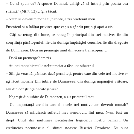
– Ce să spun eu? A spus-o Domnul: „siliţi-vă să intraţi prin poarta cea
strâmtă” (Mt.7, 13)… Şi a tăcut.
– Vrem să devenim monahi, părinte, a zis prietenul meu.
Pustnicul şi-a înălţat privirea spre cer, s-a gândit puţin şi apoi a zis:
– Câţi se retrag din lume, se retrag în principal din trei motive: fie din
conştiinţa păcătoşeniei, fie din dorinţa împărăţiei cerurilor, fie din dragoste
de Dumnezeu. Dacă nu premerge unul din aceste trei scopuri…
– Dacă nu premerge? am zis.
– Atunci monahismul e neîntemeiat a răspuns sihastrul.
– Sfinţia voastră, părinte, dacă permiteţi, pentru care din cele trei motive v-
aţi făcut monah? Din iubire de Dumnezeu, din dorinţa împărăţiei viitoare,
sau din conştiinţa păcătoşeniei?
– Negreşit din iubire de Dumnezeu, a zis prietenul meu.
– Ce importanţă are din care din cele trei motive am devenit monah?
Dumnezeu să miluiască sufletul meu nenorocit, fiul meu. N-am fost un
drept. Unul din mulţimea păcătoşilor tragicului nostru pământ. Un
credincios necunoscut al sfintei noastre Biserici Ortodoxe. Nu sunt