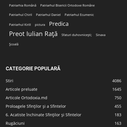
Patriarhia Română
Patriarhul Bisericii Ortodoxe Române
Patriarhul Chiril
Patriarhul Daniel
Patriarhul Ecumenic
Predica
Patriarhul Kirill
pictura
Preot Iulian Rață
Sfaturi duhovnicești;
Sinaxa
Școală
CATEGORIE POPULARĂ
Stiri
4086
Articole preluate
1645
Articole Ortodoxia.md
750
Proloagele Sfinților și a Sfintelor
455
6. Acatiste închinate Sfinților și Sfintelor
183
Rugăciuni
163