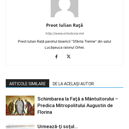
Preot Iulian Raţă
http://www.ortodoxia.md
Preot Iulian Rață parohul bisericii ”Sfânta Treime” din satul
Lucășeuca raionul Orhei.
ARTICOLE SIMILARE
DE LA ACELAȘI AUTOR
Schimbarea la Faţă a Mântuitorului –
Predica Mitropolitului Augustin de
Florina
Urmează-ți soțul…