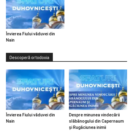
Învierea Fiului văduvei din
Nain
Descoperă ortodoxia
Învierea Fiului văduvei din
Despre minunea vindecării
Nain
slăbănogului din Capernaum
și Rugăciunea inimii