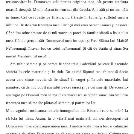
recunoscător lui Dumnezeu atât pentru originea mea, cât pentru credinţa
noastră dreaptă. M-am născut într-un sat din Grecia. Am trăit şi nu am trăit
în lume. Cel ce iubeşte pe Hristos, nu trăieşte în lume. Şi sufletul meu a
iubit pe Hristos din tinereţea mea. Părinţii mei erau oameni săraci şi paşnici.
Când îmi aduc aminte de ei mă transpun parcă în familia sfântă a Iisus-ului
meu. Cât de şters a trăit Dumnezeul meu întrupat şi Prea Sfânta Lui Maică!
Neînsemnaţi, într-un loc cu totul neînsemnat! Şi cât de Străin şi sărac S-a
născut Mântuitorul meu!…
…Am iubit sărăcia şi pe săraci fiindcă trăiau adevărul pe care îl ascunde
sărăcia în cele materiale şi în duh. Nu există făptură mai frumoasă decât
aceea care simte nevoia să fie săracă în cuget şi în cele materiale. Îmi
amintesc că de mic copil am iubit pe cei săraci şi pe cei smeriţi. De aceea L-
am rugat pe Domnul meu să mă învrednicească să rămân sărac. Am vrut din
tinereţea mea să mă fac părtaş al sărăciei şi patimilor Lui.
M-au zguduit totdeauna textele imnografice ale Bisericii care se referă la
sărăcia lui Iisus. Acum, la o vârstă mai înaintată, mi s-a descoperit că
Dumnezeu mi-a auzit rugăciunea mea. Fiindcă viaţa mea a fost o călăuzire
continuă de către Dumnezeu ca să devin un sărac cu duhul. Culminarea