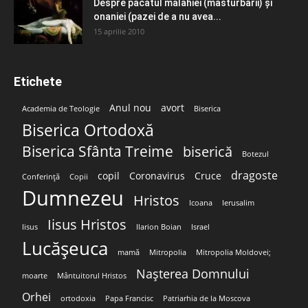
Despre păcatul malahiei (masturbării) şi
onaniei (pazei de a nu avea...
15 aprilie 2010
Etichete
Anul nou
avort
Academia de Teologie
Biserica
Biserica Ortodoxă
Biserica Sfânta Treime
biserică
Botezul
dragoste
copil
Coronavirus
Cruce
Conferință
Copii
Dumnezeu
Hristos
Icoana
Ierusalim
Iisus Hristos
Iisus
Ilarion Boian
Israel
Lucășeuca
mamă
Mitropolia
Mitropolia Moldovei;
Nașterea Domnului
moarte
Mântuitorul Hristos
Orhei
ortodoxia
Papa Francisc
Patriarhia de la Moscova