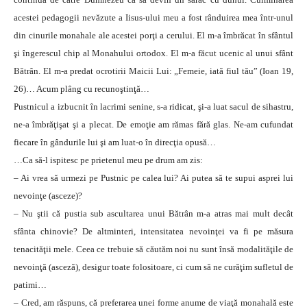
acestei pedagogii nevăzute a Iisus-ului meu a fost rânduirea mea într-unul
din cinurile monahale ale acestei porţi a cerului. El m-a îmbrăcat în sfântul
şi îngerescul chip al Monahului ortodox. El m-a făcut ucenic al unui sfânt
Bătrân. El m-a predat ocrotirii Maicii Lui: „Femeie, iată fiul tău” (Ioan 19,
26)… Acum plâng cu recunoştinţă…
Pustnicul a izbucnit în lacrimi senine, s-a ridicat, şi-a luat sacul de sihastru,
ne-a îmbrăţişat şi a plecat. De emoţie am rămas fără glas. Ne-am cufundat
fiecare în gândurile lui şi am luat-o în direcţia opusă…
…Ca să-l ispitesc pe prietenul meu pe drum am zis:
– Ai vrea să urmezi pe Pustnic pe calea lui? Ai putea să te supui asprei lui
nevoinţe (asceze)?
– Nu ştii că pustia sub ascultarea unui Bătrân m-a atras mai mult decât
sfânta chinovie? De altminteri, intensitatea nevoinţei va fi pe măsura
tenacităţii mele. Ceea ce trebuie să căutăm noi nu sunt însă modalităţile de
nevoinţă (asceză), desigur toate folositoare, ci cum să ne curăţim sufletul de
patimi…
– Cred, am răspuns, că preferarea unei forme anume de viaţă monahală este