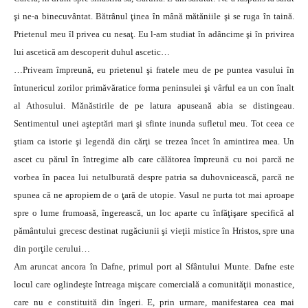
şi ne-a binecuvântat. Bătrânul ţinea în mână mătăniile şi se ruga în taină.
Prietenul meu îl privea cu nesaţ. Eu l-am studiat în adâncime şi în privirea
lui ascetică am descoperit duhul ascetic…
…Priveam împreună, eu prietenul şi fratele meu de pe puntea vasului în
întunericul zorilor primăvăratice forma peninsulei şi vârful ea un con înalt
al Athosului. Mănăstirile de pe latura apuseană abia se distingeau.
Sentimentul unei aşteptări mari şi sfinte inunda sufletul meu. Tot ceea ce
ştiam ca istorie şi legendă din cărţi se trezea încet în amintirea mea. Un
ascet cu părul în întregime alb care călătorea împreună cu noi parcă ne
vorbea în pacea lui netulburată despre patria sa duhovnicească, parcă ne
spunea că ne apropiem de o ţară de utopie. Vasul ne purta tot mai aproape
spre o lume frumoasă, îngerească, un loc aparte cu înfăţişare specifică al
pământului grecesc destinat rugăciunii şi vieţii mistice în Hristos, spre una
din porţile cerului…
Am aruncat ancora în Dafne, primul port al Sfântului Munte. Dafne este
locul care oglindeşte întreaga mişcare comercială a comunităţii monastice,
care nu e constituită din îngeri. E, prin urmare, manifestarea cea mai