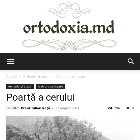
Ortodoxia.md
Acasă
Articole şi studii
Articole preluate
Articole şi studii
Articole preluate
Poartă a cerului
De către
Preot Iulian Raţă
-
27 august 2014
794
0