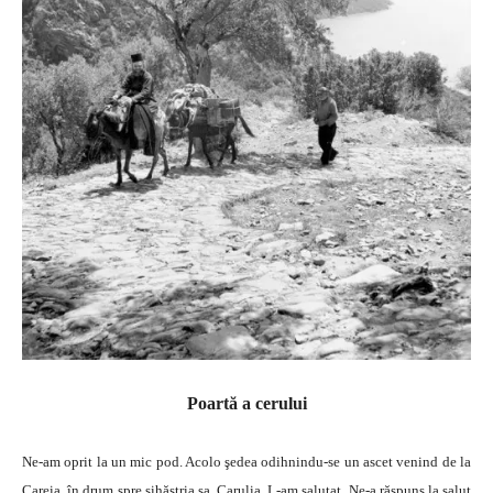
Poartă a cerului
Ne-am oprit la un mic pod. Acolo şedea odihnindu-se un ascet venind de la
Careia, în drum spre sihăstria sa, Carulia. L-am salutat. Ne-a răspuns la salut