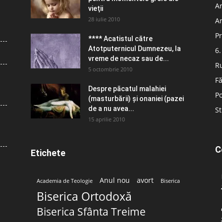
Ar
vieţii
28 iulie 2010
Ar
Pr
**** Acatistul către
Atotputernicul Dumnezeu, la
6.
vreme de necaz sau de...
R
5 octombrie 2010
Fă
Despre păcatul malahiei
Po
(masturbării) şi onaniei (pazei
de a nu avea...
St
15 aprilie 2010
C
Etichete
Anul nou
avort
Academia de Teologie
Biserica
Biserica Ortodoxă
Biserica Sfânta Treime