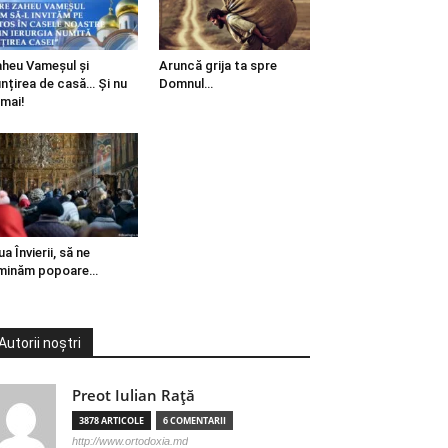
heu Vameșul și
Aruncă grija ta spre
ințirea de casă… Și nu
Domnul…
mai!
ua Învierii, să ne
minăm popoare…
Autorii noștri
Preot Iulian Raţă
3878 ARTICOLE
6 COMENTARII
http://www.ortodoxia.md