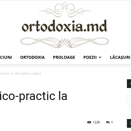
CIUNI
ORTODOXIA
PROLOAGE
POEZII
LĂCAŞURI
Ortodoxia.md
actic la disciplina religia
co-practic la
1228
0