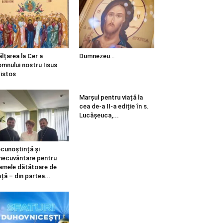
ălțarea la Cer a
Dumnezeu…
mnului nostru Iisus
istos
Marșul pentru viață la
cea de-a II-a ediție în s.
Lucășeuca,...
cunoștință și
necuvântare pentru
mele dătătoare de
ață – din partea...