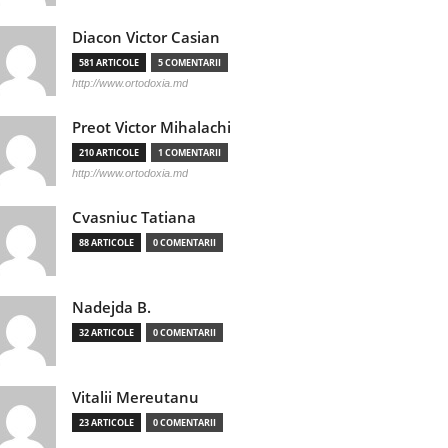
Diacon Victor Casian
581 ARTICOLE
5 COMENTARII
http://www.ortodoxia.md
Preot Victor Mihalachi
210 ARTICOLE
1 COMENTARII
http://www.ortodoxia.md
Cvasniuc Tatiana
88 ARTICOLE
0 COMENTARII
Nadejda B.
32 ARTICOLE
0 COMENTARII
Vitalii Mereutanu
23 ARTICOLE
0 COMENTARII