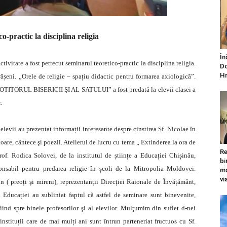
o-practic la disciplina religia
În
ivitate a fost petrecut seminarul teoretico-practic la disciplina religia.
Do
Hr
ășeni. „Orele de religie – spațiu didactic pentru formarea axiologică”.
ITORUL BISERICII ŞI AL SATULUI” a fost predată la elevii clasei a
.
elevii au prezentat informații interesante despre cinstirea Sf. Nicolae în
toare, cântece şi poezii. Atelierul de lucru cu tema „ Extinderea la ora de
Re
of. Rodica Solovei, de la institutul de științe a Educației Chișinău,
bi
onsabil pentru predarea religie în școli de la Mitropolia Moldovei.
ma
vi
on ( preoți şi mireni), reprezentanții Direcției Raionale de Învățământ,
 a Educației au subliniat faptul că astfel de seminare sunt binevenite,
 fiind spre binele profesorilor şi al elevilor. Mulţumim din suflet d-nei
 instituții care de mai mulți ani sunt întrun parteneriat fructuos cu Sf.