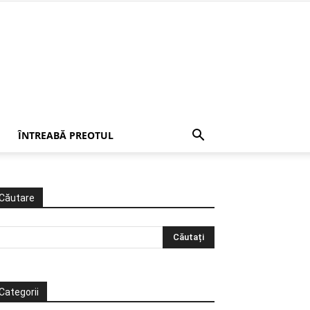
ÎNTREABĂ PREOTUL
Căutare
Categorii