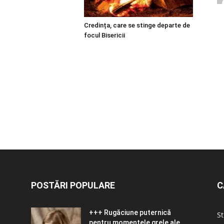
Credința, care se stinge departe de
focul Bisericii
POSTĂRI POPULARE
C
+++ Rugăciune puternică
St
pentru momentele grele ale