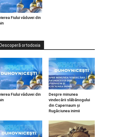
vierea Fiului văduvei din
in
Descoperă ortodoxia
vierea Fiului văduvei din
Despre minunea
in
vindecării slăbănogului
din Capernaum și
Rugăciunea inimii