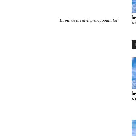
În
Biroul de presă al protopopiatului
Na
În
Na