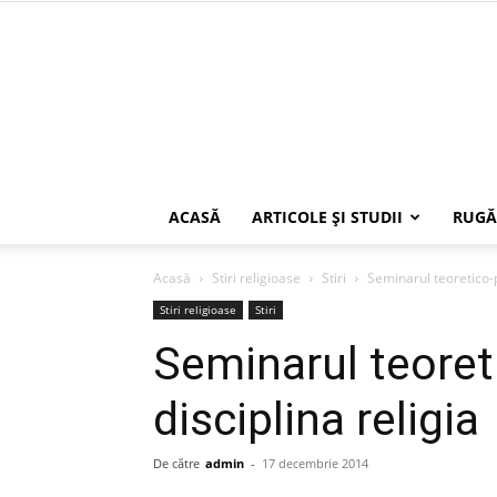
ACASĂ
ARTICOLE ŞI STUDII
RUGĂ
Acasă
Stiri religioase
Stiri
Seminarul teoretico-pr
Stiri religioase
Stiri
Seminarul teoreti
disciplina religia
De către
admin
-
17 decembrie 2014