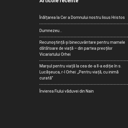
Articole recente
Înălțarea la Cer a Domnului nostru Iisus Hristos
Dumnezeu…
Recunoștință și binecuvântare pentru mamele
dătătoare de viață – din partea preoților
Vicariatului Orhei
Marșul pentru viață la cea de-a II-a ediție în s.
Lucășeuca, r-l Orhei: „Pentru viață, cu inimă
curată”
Învierea Fiului văduvei din Nain