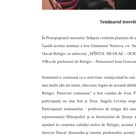
Seminarul teoretic
În Protopopiatul raionului Strășeni conform planului de act
Gazdă acestui seminar a fost Gimnaziul Voinova, r-n. Str
Ora de Religie cu subiectul „SFÎNTUL NICOLAE – OCROT
VIII-a de profesorul de Religie – Protoiereul Ioan Goncear
Seminarul a continuat cu o activitate extrașcolară în care 
mai multe țâri ale lumii, obiceiuri legate de această sărbă
Religie. Proiectul comunitar” a fost condus de d-na. Pr
participanți au mai fost și D-na. Angela Levința resp
Participanții seminarului – profesorii de religie din rai
reprezentanții Mitropoliei şi ai Institutului de Științe
ajutând la creșterea calității orelor de Religie, aceasta
director Pascal Alexandra şi tuturor profesorilor acestei