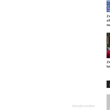
Za
sf
nu
Zi
lu
Articolul următor