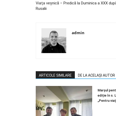
Viaţa veşnică – Predică la Duminica a XXX dup
Rusalii
admin
ARTICOLE SIMILARE
DE LA ACELAȘI AUTOR
Marșul pentr
ediție în s.
„Pentru viaț