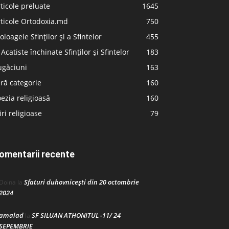
ticole preluate
1645
ticole Ortodoxia.md
750
oloagele Sfinților și a Sfintelor
455
 Acatiste închinate Sfinților și Sfintelor
183
ugăciuni
163
ră categorie
160
ezia religioasă
160
iri religioase
79
omentarii recente
Sfaturi duhovnicești din 20 octombrie
Doina
la
2024
amalad
SF SILUAN ATHONITUL -11/ 24
la
SEPEMBRIE