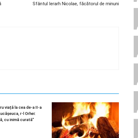
ă
Sfântul Ierarh Nicolae, făcătorul de minuni
u viață la cea de-a II-a
 Lucășeuca, r-l Orhei:
ă, cu inimă curată”