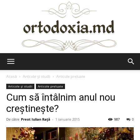
Ortodoxia.md
Acasă
Articole şi studii
Articole preluate
Articole şi studii
Articole preluate
Cum să întâlnim anul nou
creştineşte?
De către
Preot Iulian Raţă
-
1 ianuarie 2015
987
0