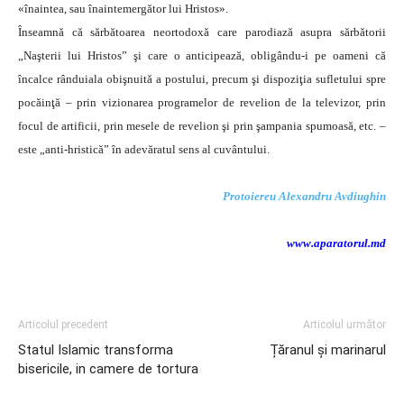
«înaintea, sau înaintemergător lui Hristos».
Înseamnă că sărbătoarea neortodoxă care parodiază asupra sărbătorii
„Naşterii lui Hristos” şi care o anticipează, obligându-i pe oameni că
încalce rânduiala obişnuită a postului, precum şi dispoziţia sufletului spre
pocăinţă – prin vizionarea programelor de revelion de la televizor, prin
focul de artificii, prin mesele de revelion şi prin şampania spumoasă, etc. –
este „anti-hristică” în adevăratul sens al cuvântului.
Protoiereu Alexandru Avdiughin
www.aparatorul.md
Articolul precedent
Articolul următor
Statul Islamic transforma
Țăranul și marinarul
bisericile, in camere de tortura