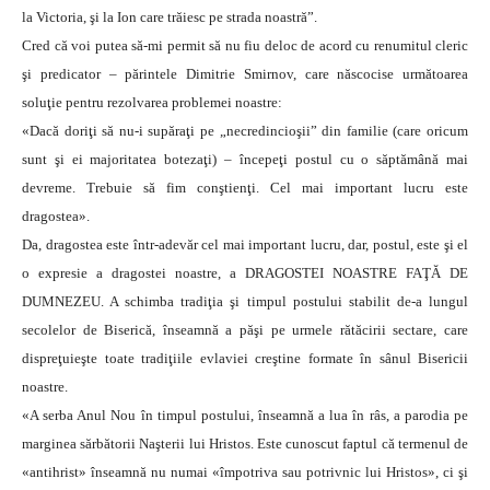
la Victoria, şi la Ion care trăiesc pe strada noastră”.
Cred că voi putea să-mi permit să nu fiu deloc de acord cu renumitul cleric
şi predicator – părintele Dimitrie Smirnov, care născocise următoarea
soluţie pentru rezolvarea problemei noastre:
«Dacă doriţi să nu-i supăraţi pe „necredincioşii” din familie (care oricum
sunt şi ei majoritatea botezaţi) – începeţi postul cu o săptămână mai
devreme. Trebuie să fim conştienţi. Cel mai important lucru este
dragostea».
Da, dragostea este într-adevăr cel mai important lucru, dar, postul, este şi el
o expresie a dragostei noastre, a DRAGOSTEI NOASTRE FAŢĂ DE
DUMNEZEU. A schimba tradiţia şi timpul postului stabilit de-a lungul
secolelor de Biserică, înseamnă a păşi pe urmele rătăcirii sectare, care
dispreţuieşte toate tradiţiile evlaviei creştine formate în sânul Bisericii
noastre.
«A serba Anul Nou în timpul postului, înseamnă a lua în râs, a parodia pe
marginea sărbătorii Naşterii lui Hristos. Este cunoscut faptul că termenul de
«antihrist» înseamnă nu numai «împotriva sau potrivnic lui Hristos», ci şi