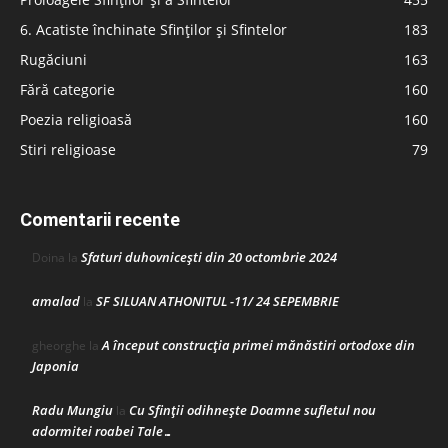
6. Acatiste închinate Sfinților și Sfintelor
183
Rugăciuni
163
Fără categorie
160
Poezia religioasă
160
Stiri religioase
79
Comentarii recente
Sfaturi duhovnicești din 20 octombrie 2024
Doina
la
amalad
SF SILUAN ATHONITUL -11/ 24 SEPEMBRIE
la
A început construcţia primei mănăstiri ortodoxe din
gheorghe
la
Japonia
Radu Mungiu
Cu Sfinții odihnește Doamne sufletul nou
la
adormitei roabei Tale…