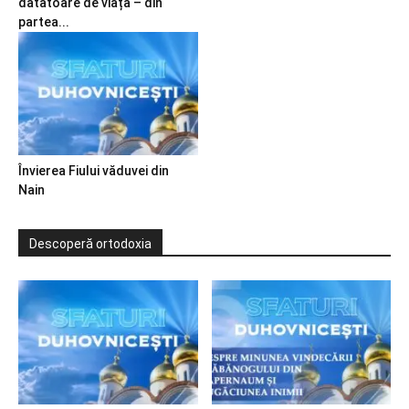
dătătoare de viață – din
partea...
Învierea Fiului văduvei din
Nain
Descoperă ortodoxia