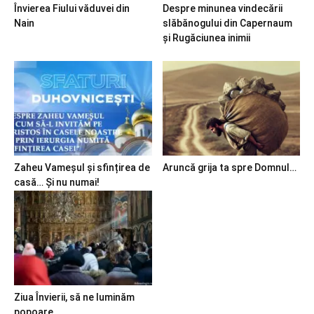
Învierea Fiului văduvei din
Despre minunea vindecării
Nain
slăbănogului din Capernaum
și Rugăciunea inimii
Zaheu Vameșul și sfințirea de
Aruncă grija ta spre Domnul…
casă… Și nu numai!
Ziua Învierii, să ne luminăm
popoare…