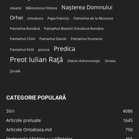
Nașterea Domnului
moarte
Mântuitorul Hristos
Orhei
ortodoxia
Papa Francisc
Patriarhia de la Moscova
Patriarhia Română
Patriarhul Bisericii Ortodoxe Române
Patriarhul Chiril
Patriarhul Daniel
Patriarhul Ecumenic
Predica
Patriarhul Kirill
pictura
Preot Iulian Rață
Sfaturi duhovnicești;
Sinaxa
Școală
CATEGORIE POPULARĂ
Stiri
4086
Articole preluate
1645
Articole Ortodoxia.md
750
Proloagele Sfinților și a Sfintelor
455