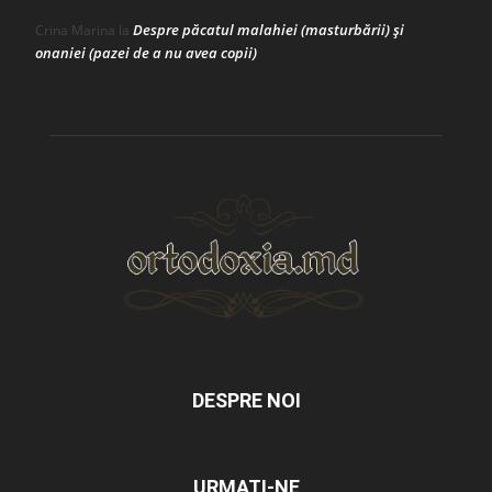
Despre păcatul malahiei (masturbării) şi
Crina Marina
la
onaniei (pazei de a nu avea copii)
DESPRE NOI
URMAȚI-NE