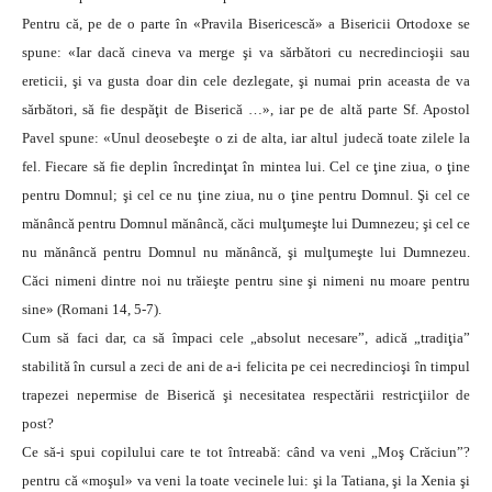
Pentru că, pe de o parte în «Pravila Bisericescă» a Bisericii Ortodoxe se
spune: «Iar dacă cineva va merge şi va sărbători cu necredincioşii sau
ereticii, şi va gusta doar din cele dezlegate, şi numai prin aceasta de va
sărbători, să fie despăţit de Biserică …», iar pe de altă parte Sf. Apostol
Pavel spune: «Unul deosebeşte o zi de alta, iar altul judecă toate zilele la
fel. Fiecare să fie deplin încredinţat în mintea lui. Cel ce ţine ziua, o ţine
pentru Domnul; şi cel ce nu ţine ziua, nu o ţine pentru Domnul. Şi cel ce
mănâncă pentru Domnul mănâncă, căci mulţumeşte lui Dumnezeu; şi cel ce
nu mănâncă pentru Domnul nu mănâncă, şi mulţumeşte lui Dumnezeu.
Căci nimeni dintre noi nu trăieşte pentru sine şi nimeni nu moare pentru
sine» (Romani 14, 5-7).
Cum să faci dar, ca să împaci cele „absolut necesare”, adică „tradiţia”
stabilită în cursul a zeci de ani de a-i felicita pe cei necredincioşi în timpul
trapezei nepermise de Biserică şi necesitatea respectării restricţiilor de
post?
Ce să-i spui copilului care te tot întreabă: când va veni „Moş Crăciun”?
pentru că «moşul» va veni la toate vecinele lui: şi la Tatiana, şi la Xenia şi