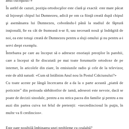
anul cucoşului?»
În astfel de cazuri, poziţia ortodocşilor este clară şi exactă: este mare păcat
să înjoseşti chipul lui Dumnezeu, adică pe om ca fiinţă creată după chipul
şi asemănarea lui Dumnezeu, coborându-l până la stadiul de făptură
iraţională, fie ea cât de frumoasă n-ar fi, sau necesară nouă şi îndrăgită de
noi, ea este totuşi creată de Dumnezeu pentru a sluji omului şi nu pentru a-i
servi drept exemplu.
Întrebarea pe care au început să o adreseze enoriașii preoţilor în parohii,
care a început să fie discutată pe mai toate forumurile ortodoxe de pe
internet, în aricolele din ziare, în emisiunile radio şi cele de la televizor,
este de altă natură: «Cum să întâlnim Anul nou în Postul Crăciunului?»
Cu toate aceste pe lângă încercarea de a da la o parte această „piatră de
poticnire” din perioada sărbătorilor de iarnă, adeseori este nevoie, dacă se
poate de decizii sinodale, pentru a nu strica pacea din familie şi pentru a nu
auzi din partea cuiva tot felul de pretenții: «necredinciosul în puţin, în
multe va fi credincios».
Este oare posibilă îmbinarea unei probleme cu cealaltă?