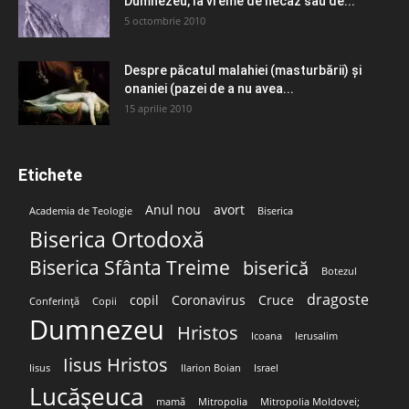
Dumnezeu, la vreme de necaz sau de...
5 octombrie 2010
Despre păcatul malahiei (masturbării) şi
onaniei (pazei de a nu avea...
15 aprilie 2010
Etichete
Anul nou
avort
Academia de Teologie
Biserica
Biserica Ortodoxă
Biserica Sfânta Treime
biserică
Botezul
dragoste
copil
Coronavirus
Cruce
Conferință
Copii
Dumnezeu
Hristos
Icoana
Ierusalim
Iisus Hristos
Iisus
Ilarion Boian
Israel
Lucășeuca
mamă
Mitropolia
Mitropolia Moldovei;