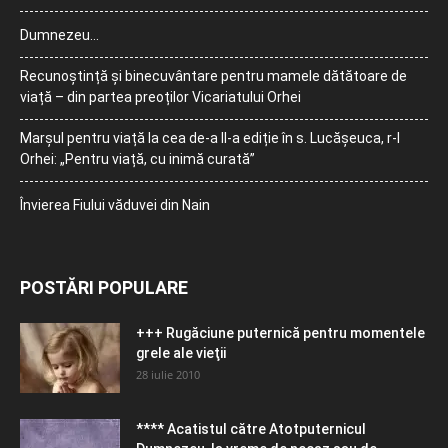
Dumnezeu…
Recunoștință și binecuvântare pentru mamele dătătoare de
viață – din partea preoților Vicariatului Orhei
Marșul pentru viață la cea de-a II-a ediție în s. Lucășeuca, r-l
Orhei: „Pentru viață, cu inimă curată”
Învierea Fiului văduvei din Nain
POSTĂRI POPULARE
+++ Rugăciune puternică pentru momentele
grele ale vieţii
28 iulie 2010
**** Acatistul către Atotputernicul