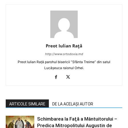
Preot Iulian Raţă
http://www.ortodoxia.md
Preot Iulian Rață parohul bisericii ”Sfânta Treime” din satul
Lucășeuca raionul Orhei.
ARTICOLE SIMILARE
DE LA ACELAȘI AUTOR
Schimbarea la Faţă a Mântuitorului –
Predica Mitropolitului Augustin de