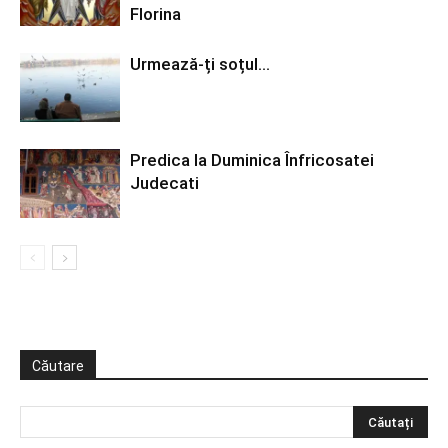
Florina
Urmează-ți soțul…
Predica la Duminica Înfricosatei
Judecati
Căutare