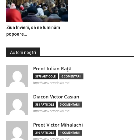
Ziua Învierii, să ne luminăm
popoare…
Autorii noștri
Preot Iulian Raţă
3878 ARTICOLE
6 COMENTARII
http://www.ortodoxia.md
Diacon Victor Casian
581 ARTICOLE
5 COMENTARII
http://www.ortodoxia.md
Preot Victor Mihalachi
210 ARTICOLE
1 COMENTARII
http://www.ortodoxia.md