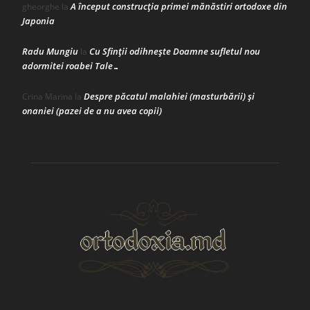
A început construcţia primei mănăstiri ortodoxe din
gheorghe
la
Japonia
Radu Mungiu
Cu Sfinții odihnește Doamne sufletul nou
la
adormitei roabei Tale…
Despre păcatul malahiei (masturbării) şi
Crina Marina
la
onaniei (pazei de a nu avea copii)