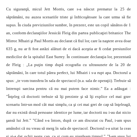
Cu siguranţă, micul Jett Morris, care s-a născut prematur la 25 de
săptămâni, nu auzea scenariile triste şi înfricoşătoare la care urma să fie
supus. În ciuda previziunilor sumbre, în prezent, este un copil sănătos de 1
an, conform declaraţiilor Jessicăi Fleig din partea publicaţiei britanice The
Mirror. Mhairi şi Paul Morris au declarat că fiul lor, care la naştere avea doar
635 g, nu ar fi fost astăzi alături de ei dacă aceştia ar fi cedat presiunilor
medicilor de la spitalul East Surrey. În continuare declaraţia lor, prezentată
de Fleig : „La puţin timp după ecografia cu ultrasunete de la 20 de
săptămâni, în care totul părea perfect, lui Mhairi i s-a rupt apa. Doctorul a
spus: „te vom transfera în sala de spectacol (n.a. sala de operaţii). Trebuie să
întrerupi sarcina pentru că nu mai putem face nimic.” Ea a adăugat :
”Înţeleg că doctorii trebuie să îţi prezinte şi să îţi explice cel mai grav
scenariu într-un mod cât mai simplu, ca şi cei mai grei de cap să înţeleagă,
dar nu există două persoane identice pe lume, iar doctorii nu i-au dat nicio
şansă lui Jett.” ”Când s-a întors, după ce am discutat cu Paul, i-am spus
amândoi că nu vreau să merg în sala de spectacol. Doctorul s-a uitat la ceas
şi şi-a dat ochii peste cap, ca şi cum eu pierdeam timpul.” ”I-am spus lui