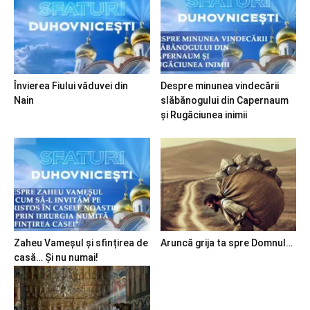
Învierea Fiului văduvei din
Despre minunea vindecării
Nain
slăbănogului din Capernaum
și Rugăciunea inimii
Zaheu Vameșul și sfințirea de
Aruncă grija ta spre Domnul…
casă… Și nu numai!