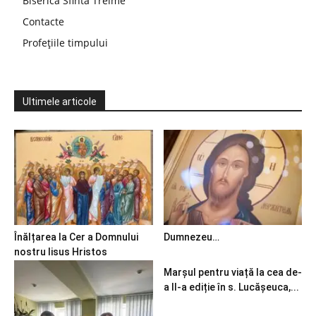
Biserica Sfinta Treime
Contacte
Profețiile timpului
Ultimele articole
Înălțarea la Cer a Domnului
Dumnezeu…
nostru Iisus Hristos
Marșul pentru viață la cea de-
a II-a ediție în s. Lucășeuca,...