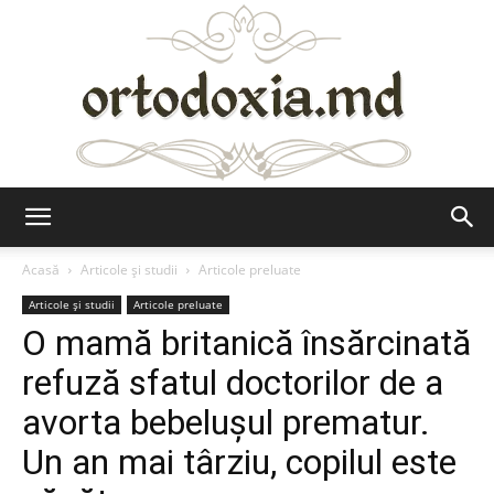
Ortodoxia.md
Acasă
Articole şi studii
Articole preluate
Articole şi studii
Articole preluate
O mamă britanică însărcinată
refuză sfatul doctorilor de a
avorta bebeluşul prematur.
Un an mai târziu, copilul este