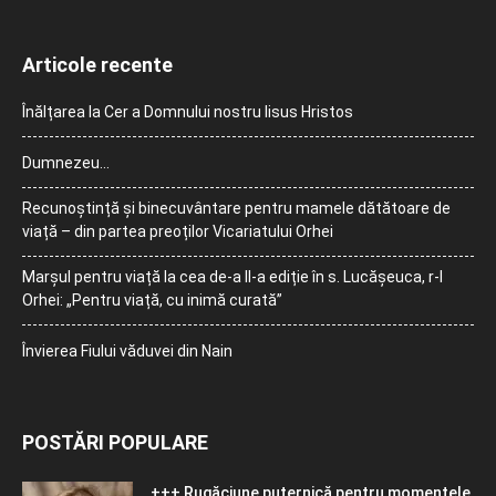
Articole recente
Înălțarea la Cer a Domnului nostru Iisus Hristos
Dumnezeu…
Recunoștință și binecuvântare pentru mamele dătătoare de
viață – din partea preoților Vicariatului Orhei
Marșul pentru viață la cea de-a II-a ediție în s. Lucășeuca, r-l
Orhei: „Pentru viață, cu inimă curată”
Învierea Fiului văduvei din Nain
POSTĂRI POPULARE
+++ Rugăciune puternică pentru momentele