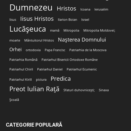
Dumnezeu
Hristos
Icoana
Ierusalim
Iisus Hristos
Iisus
Ilarion Boian
Israel
Lucășeuca
mamă
Mitropolia
Mitropolia Moldovei;
Nașterea Domnului
moarte
Mântuitorul Hristos
Orhei
ortodoxia
Papa Francisc
Patriarhia de la Moscova
Patriarhia Română
Patriarhul Bisericii Ortodoxe Române
Patriarhul Chiril
Patriarhul Daniel
Patriarhul Ecumenic
Predica
Patriarhul Kirill
pictura
Preot Iulian Rață
Sfaturi duhovnicești;
Sinaxa
Școală
CATEGORIE POPULARĂ