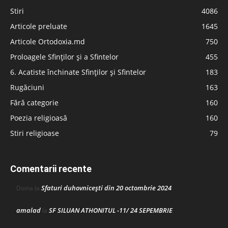
Stiri
4086
Articole preluate
1645
Articole Ortodoxia.md
750
Proloagele Sfinților și a Sfintelor
455
6. Acatiste închinate Sfinților și Sfintelor
183
Rugăciuni
163
Fără categorie
160
Poezia religioasă
160
Stiri religioase
79
Comentarii recente
Sfaturi duhovnicești din 20 octombrie 2024
Doina
la
amalad
SF SILUAN ATHONITUL -11/ 24 SEPEMBRIE
la