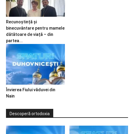
Recunoștință și
binecuvântare pentru mamele
dătătoare de viață – din
partea...
Învierea Fiului văduvei din
Nain
Descoperă ortodoxia