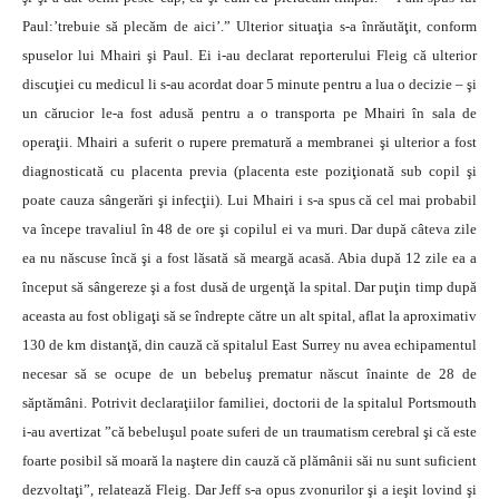
Paul:’trebuie să plecăm de aici’.” Ulterior situaţia s-a înrăutăţit, conform
spuselor lui Mhairi şi Paul. Ei i-au declarat reporterului Fleig că ulterior
discuţiei cu medicul li s-au acordat doar 5 minute pentru a lua o decizie – şi
un cărucior le-a fost adusă pentru a o transporta pe Mhairi în sala de
operaţii. Mhairi a suferit o rupere prematură a membranei şi ulterior a fost
diagnosticată cu placenta previa (placenta este poziţionată sub copil şi
poate cauza sângerări şi infecţii). Lui Mhairi i s-a spus că cel mai probabil
va începe travaliul în 48 de ore şi copilul ei va muri. Dar după câteva zile
ea nu născuse încă şi a fost lăsată să meargă acasă. Abia după 12 zile ea a
început să sângereze şi a fost dusă de urgenţă la spital. Dar puţin timp după
aceasta au fost obligaţi să se îndrepte către un alt spital, aflat la aproximativ
130 de km distanţă, din cauză că spitalul East Surrey nu avea echipamentul
necesar să se ocupe de un bebeluş prematur născut înainte de 28 de
săptămâni. Potrivit declaraţiilor familiei, doctorii de la spitalul Portsmouth
i-au avertizat ”că bebeluşul poate suferi de un traumatism cerebral şi că este
foarte posibil să moară la naştere din cauză că plămânii săi nu sunt suficient
dezvoltaţi”, relatează Fleig. Dar Jeff s-a opus zvonurilor şi a ieşit lovind şi