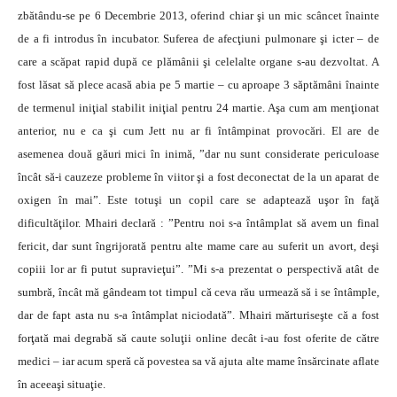
zbătându-se pe 6 Decembrie 2013, oferind chiar şi un mic scâncet înainte
de a fi introdus în incubator. Suferea de afecţiuni pulmonare şi icter – de
care a scăpat rapid după ce plămânii şi celelalte organe s-au dezvoltat. A
fost lăsat să plece acasă abia pe 5 martie – cu aproape 3 săptămâni înainte
de termenul iniţial stabilit iniţial pentru 24 martie. Aşa cum am menţionat
anterior, nu e ca şi cum Jett nu ar fi întâmpinat provocări. El are de
asemenea două găuri mici în inimă, ”dar nu sunt considerate periculoase
încât să-i cauzeze probleme în viitor şi a fost deconectat de la un aparat de
oxigen în mai”. Este totuşi un copil care se adaptează uşor în faţă
dificultăţilor. Mhairi declară : ”Pentru noi s-a întâmplat să avem un final
fericit, dar sunt îngrijorată pentru alte mame care au suferit un avort, deşi
copiii lor ar fi putut supravieţui”. ”Mi s-a prezentat o perspectivă atât de
sumbră, încât mă gândeam tot timpul că ceva rău urmează să i se întâmple,
dar de fapt asta nu s-a întâmplat niciodată”. Mhairi mărturiseşte că a fost
forţată mai degrabă să caute soluţii online decât i-au fost oferite de către
medici – iar acum speră că povestea sa vă ajuta alte mame însărcinate aflate
în aceeaşi situaţie.