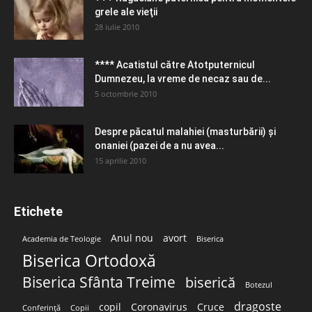
grele ale vieţii
28 iulie 2010
**** Acatistul către Atotputernicul
Dumnezeu, la vreme de necaz sau de...
5 octombrie 2010
Despre păcatul malahiei (masturbării) şi
onaniei (pazei de a nu avea...
15 aprilie 2010
Etichete
Anul nou
avort
Academia de Teologie
Biserica
Biserica Ortodoxă
Biserica Sfânta Treime
biserică
Botezul
dragoste
copil
Coronavirus
Cruce
Conferință
Copii