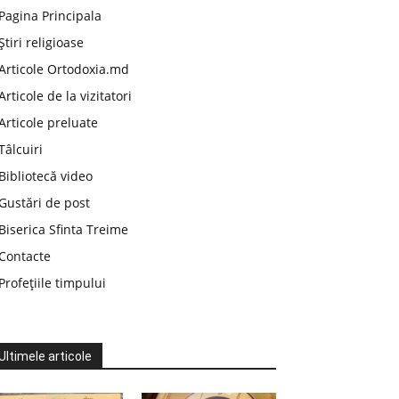
Pagina Principala
Știri religioase
Articole Ortodoxia.md
Articole de la vizitatori
Articole preluate
Tâlcuiri
Bibliotecă video
Gustări de post
Biserica Sfinta Treime
Contacte
Profețiile timpului
Ultimele articole