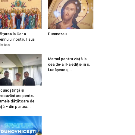
ălțarea la Cer a
Dumnezeu…
mnului nostru Iisus
istos
Marșul pentru viață la
cea de-a II-a ediție în s.
Lucășeuca,...
cunoștință și
necuvântare pentru
mele dătătoare de
ață – din partea...