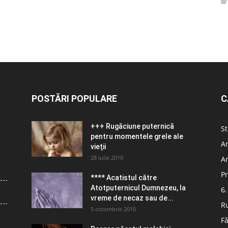
POSTĂRI POPULARE
C
+++ Rugăciune puternică
St
pentru momentele grele ale
Ar
vieţii
28 iulie 2010
Ar
Pr
**** Acatistul către
Atotputernicul Dumnezeu, la
6.
vreme de necaz sau de...
R
5 octombrie 2010
Fă