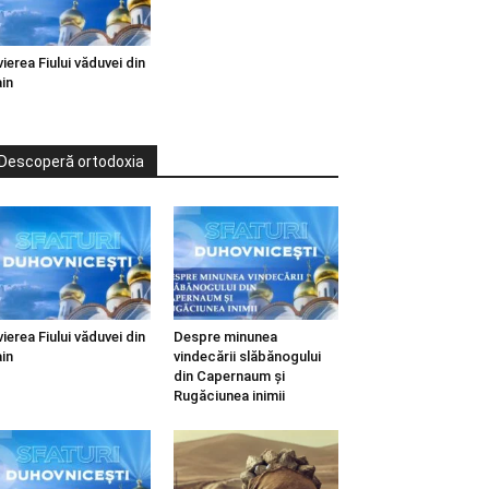
vierea Fiului văduvei din
in
Descoperă ortodoxia
vierea Fiului văduvei din
Despre minunea
in
vindecării slăbănogului
din Capernaum și
Rugăciunea inimii