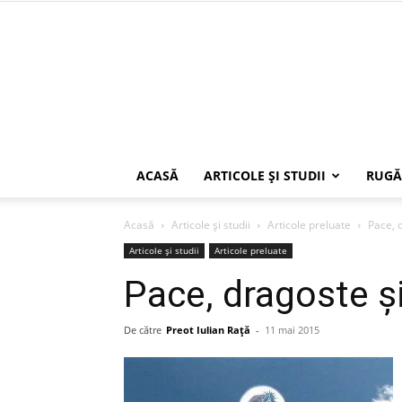
ACASĂ
ARTICOLE ŞI STUDII
RUGĂ
Acasă
Articole şi studii
Articole preluate
Pace, 
Articole şi studii
Articole preluate
Pace, dragoste ş
De către
Preot Iulian Raţă
-
11 mai 2015