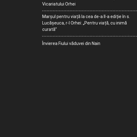
Vicariatului Orhei
Marșul pentru viață la cea de-a II-a ediție în s.
Lucășeuca, r-l Orhei: „Pentru viață, cu inimă
curată”
Învierea Fiului văduvei din Nain