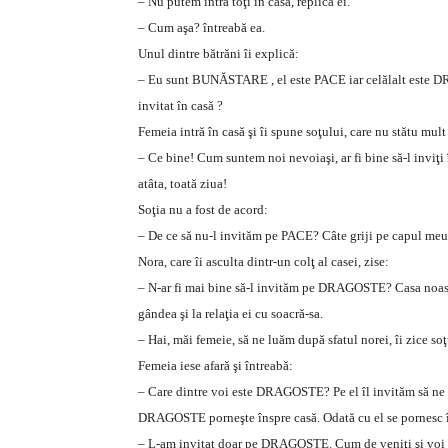
– Nu putem intra toţi în casă, replică ei.
– Cum aşa? întreabă ea.
Unul dintre bătrăni îi explică:
– Eu sunt BUNĂSTARE , el este PACE iar celălalt este DRA
invitat în casă ?
Femeia intră în casă şi îi spune soţului, care nu stătu mult
– Ce bine! Cum suntem noi nevoiaşi, ar fi bine să-l invi
atâta, toată ziua!
Soţia nu a fost de acord:
– De ce să nu-l invităm pe PACE? Câte griji pe capul meu
Nora, care îi asculta dintr-un colţ al casei, zise:
– N-ar fi mai bine să-l invităm pe DRAGOSTE? Casa noastră 
gândea şi la relaţia ei cu soacră-sa.
– Hai, măi femeie, să ne luăm după sfatul norei, îi zice so
Femeia iese afară şi întreabă:
– Care dintre voi este DRAGOSTE? Pe el îl invităm să ne 
DRAGOSTE porneşte înspre casă. Odată cu el se pornesc în 
– L-am invitat doar pe DRAGOSTE. Cum de veniţi şi voi 