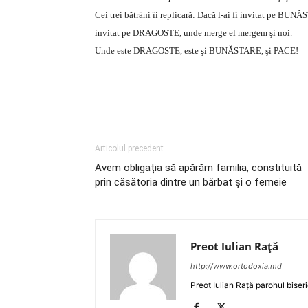
Cei trei bătrâni îi replicară: Dacă l-ai fi invitat pe BUNĂ
invitat pe DRAGOSTE, unde merge el mergem şi noi.
Unde este DRAGOSTE, este şi BUNĂSTARE, şi PACE!
Articolul precedent
Avem obligația să apărăm familia, constituită
prin căsătoria dintre un bărbat şi o femeie
Preot Iulian Raţă
http://www.ortodoxia.md
Preot Iulian Rață parohul biser