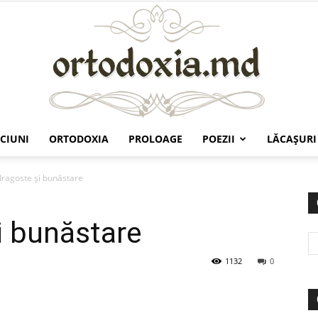
CIUNI
ORTODOXIA
PROLOAGE
POEZII
LĂCAŞURI
Ortodoxia.md
dragoste şi bunăstare
i bunăstare
1132
0