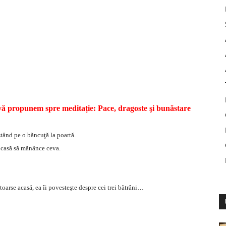
vă propunem spre meditație: Pace, dragoste şi bunăstare
stând pe o băncuţă la poartă.
în casă să mănânce ceva.
ntoarse acasă, ea îi povesteşte despre cei trei bătrâni…