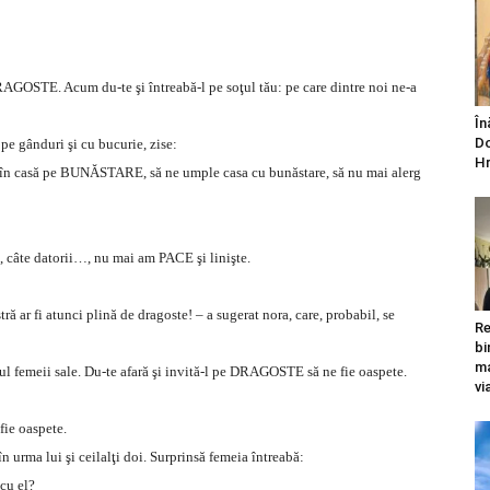
GOSTE. Acum du-te şi întreabă-l pe soţul tău: pe care dintre noi ne-a
În
Do
 pe gânduri şi cu bucurie, zise:
Hr
ţi în casă pe BUNĂSTARE, să ne umple casa cu bunăstare, să nu mai alerg
, câte datorii…, nu mai am PACE şi linişte.
ar fi atunci plină de dragoste! – a sugerat nora, care, probabil, se
Re
bi
ma
ţul femeii sale. Du-te afară şi invită-l pe DRAGOSTE să ne fie oaspete.
vi
fie oaspete.
urma lui şi ceilalţi doi. Surprinsă femeia întreabă:
cu el?