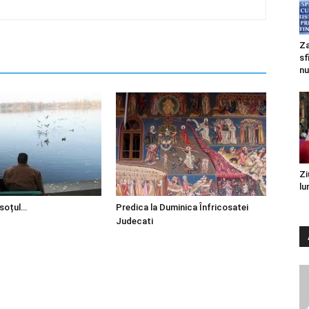
Za
sf
nu
Zi
lu
 soțul…
Predica la Duminica Înfricosatei
Judecati