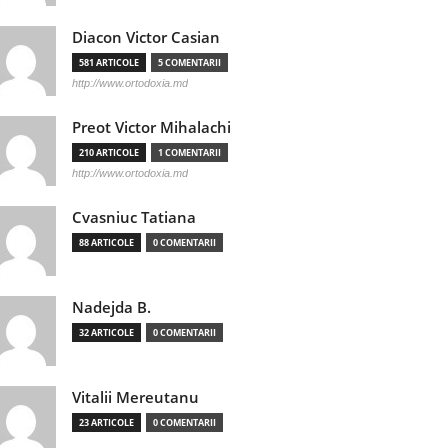
Diacon Victor Casian
581 ARTICOLE
5 COMENTARII
http://www.ortodoxia.md
Preot Victor Mihalachi
210 ARTICOLE
1 COMENTARII
http://www.ortodoxia.md
Cvasniuc Tatiana
88 ARTICOLE
0 COMENTARII
Nadejda B.
32 ARTICOLE
0 COMENTARII
Vitalii Mereutanu
23 ARTICOLE
0 COMENTARII