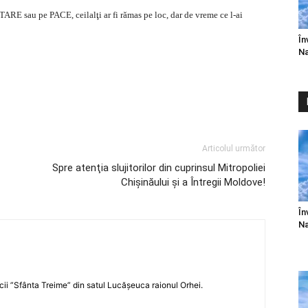
STARE sau pe PACE, ceilalţi ar fi rămas pe loc, dar de vreme ce l-ai
În
Na
Articolul următor
Spre atenţia slujitorilor din cuprinsul Mitropoliei
Chişinăului şi a Întregii Moldove!
În
Na
icii ”Sfânta Treime” din satul Lucășeuca raionul Orhei.