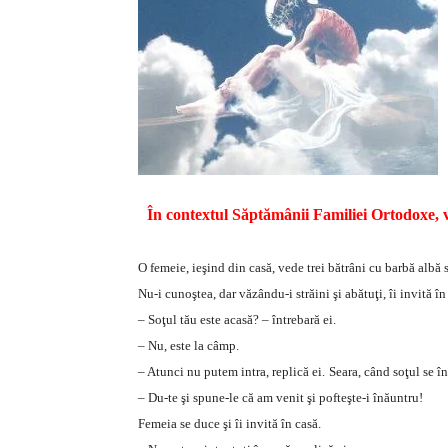
În contextul Săptămânii Familiei Ortodoxe, 
O femeie, ieşind din casă, vede trei bătrâni cu barbă albă 
Nu-i cunoştea, dar văzându-i străini şi abătuţi, îi invită 
– Soţul tău este acasă? – întrebară ei.
– Nu, este la câmp.
– Atunci nu putem intra, replică ei.
Seara, când soţul se î
– Du-te şi spune-le că am venit şi pofteşte-i înăuntru!
Femeia se duce şi îi invită în casă.