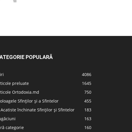
ATEGORIE POPULARĂ
iri
4086
ticole preluate
1645
ticole Ortodoxia.md
750
oloagele Sfinților și a Sfintelor
455
 Acatiste închinate Sfinților și Sfintelor
183
ugăciuni
163
ră categorie
160