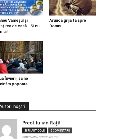
heu Vameșul și
Aruncă grija ta spre
ințirea de casă… Și nu
Domnul…
mai!
ua Învierii, să ne
minăm popoare…
Autorii noștri
Preot Iulian Raţă
3878 ARTICOLE
6 COMENTARII
http://www.ortodoxia.md