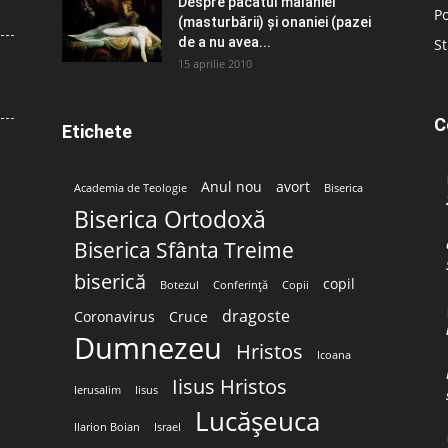
Despre păcatul malahiei
Po
(masturbării) şi onaniei (pazei
de a nu avea...
St
15 aprilie 2010
C
Etichete
Anul nou
avort
Academia de Teologie
Biserica
Biserica Ortodoxă
Biserica Sfânta Treime
biserică
copil
Botezul
Conferință
Copii
dragoste
Coronavirus
Cruce
Dumnezeu
Hristos
Icoana
Iisus Hristos
Ierusalim
Iisus
Lucășeuca
Ilarion Boian
Israel