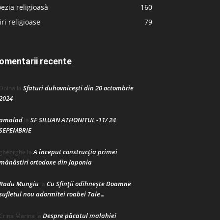
ezia religioasă
160
iri religioase
79
omentarii recente
Sfaturi duhovnicești din 20 octombrie
Doina
la
2024
amalad
SF SILUAN ATHONITUL -11/ 24
la
SEPEMBRIE
A început construcţia primei
gheorghe
la
mănăstiri ortodoxe din Japonia
Radu Mungiu
Cu Sfinții odihnește Doamne
la
sufletul nou adormitei roabei Tale…
Despre păcatul malahiei
Crina Marina
la