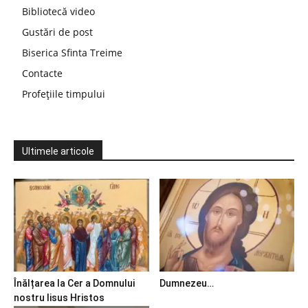
Bibliotecă video
Gustări de post
Biserica Sfinta Treime
Contacte
Profețiile timpului
Ultimele articole
Înălțarea la Cer a Domnului
Dumnezeu…
nostru Iisus Hristos