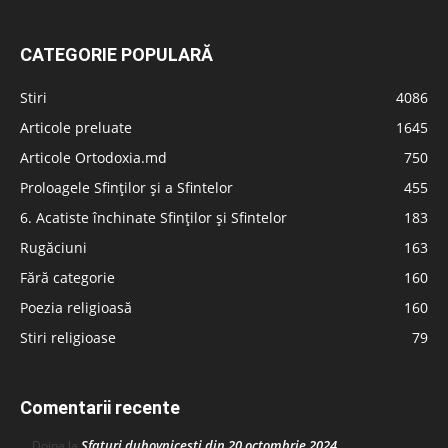
CATEGORIE POPULARĂ
Stiri
4086
Articole preluate
1645
Articole Ortodoxia.md
750
Proloagele Sfinților și a Sfintelor
455
6. Acatiste închinate Sfinților și Sfintelor
183
Rugăciuni
163
Fără categorie
160
Poezia religioasă
160
Stiri religioase
79
Comentarii recente
Sfaturi duhovnicești din 20 octombrie 2024
Doina
la