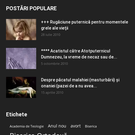
POSTĂRI POPULARE
+++ Rugăciune puternică pentru momentele
grele ale vieţii
28 iulie 2010
**** Acatistul către Atotputernicul
Dumnezeu, la vreme de necaz sau de...
5 octombrie 2010
Despre păcatul malahiei (masturbării) şi
onaniei (pazei de a nu avea...
15 aprilie 2010
Etichete
Anul nou
avort
Academia de Teologie
Biserica