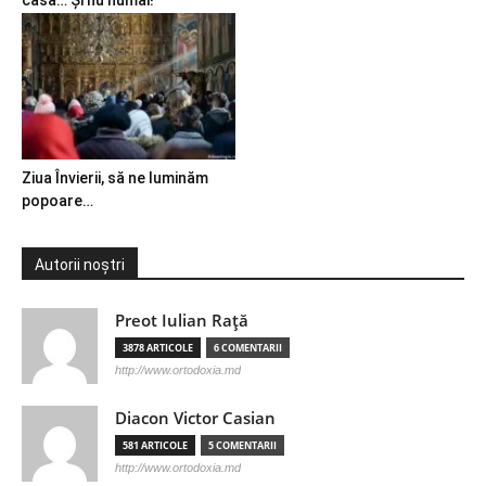
casă… Și nu numai!
Ziua Învierii, să ne luminăm
popoare…
Autorii noștri
Preot Iulian Raţă
3878 ARTICOLE
6 COMENTARII
http://www.ortodoxia.md
Diacon Victor Casian
581 ARTICOLE
5 COMENTARII
http://www.ortodoxia.md