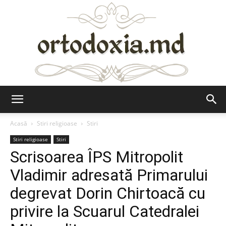
Ortodoxia.md
Acasă
Stiri religioase
Stiri
Stiri religioase
Stiri
Scrisoarea ÎPS Mitropolit
Vladimir adresată Primarului
degrevat Dorin Chirtoacă cu
privire la Scuarul Catedralei