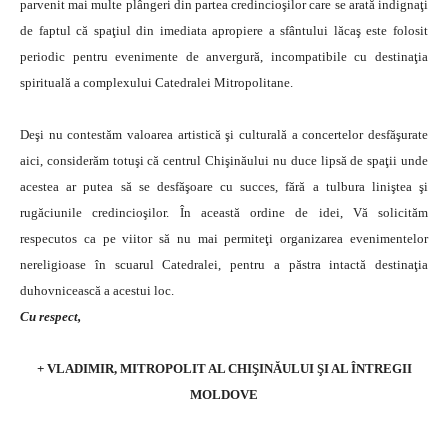
parvenit mai multe plângeri din partea credincioşilor care se arată indignaţi
de faptul că spaţiul din imediata apropiere a sfântului lăcaş este folosit
periodic pentru evenimente de anvergură, incompatibile cu destinaţia
spirituală a complexului Catedralei Mitropolitane.
Deşi nu contestăm valoarea artistică şi culturală a concertelor desfăşurate
aici, considerăm totuşi că centrul Chişinăului nu duce lipsă de spaţii unde
acestea ar putea să se desfăşoare cu succes, fără a tulbura liniştea şi
rugăciunile credincioşilor. În această ordine de idei, Vă solicităm
respecutos ca pe viitor să nu mai permiteţi organizarea evenimentelor
nereligioase în scuarul Catedralei, pentru a păstra intactă destinaţia
duhovnicească a acestui loc.
Cu respect,
+ VLADIMIR, MITROPOLIT AL CHIŞINĂULUI ŞI AL ÎNTREGII
MOLDOVE