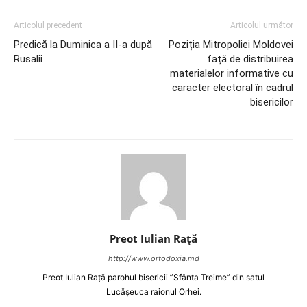
Articolul precedent
Articolul următor
Predică la Duminica a II-a după
Poziția Mitropoliei Moldovei
Rusalii
față de distribuirea
materialelor informative cu
caracter electoral în cadrul
bisericilor
Preot Iulian Raţă
http://www.ortodoxia.md
Preot Iulian Rață parohul bisericii ”Sfânta Treime” din satul
Lucășeuca raionul Orhei.