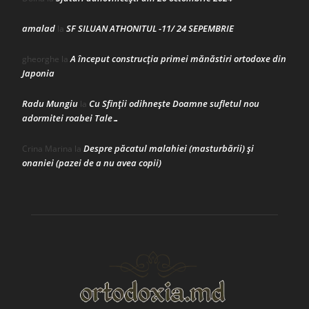
amalad
SF SILUAN ATHONITUL -11/ 24 SEPEMBRIE
la
A început construcţia primei mănăstiri ortodoxe din
gheorghe
la
Japonia
Radu Mungiu
Cu Sfinții odihnește Doamne sufletul nou
la
adormitei roabei Tale…
Despre păcatul malahiei (masturbării) şi
Crina Marina
la
onaniei (pazei de a nu avea copii)