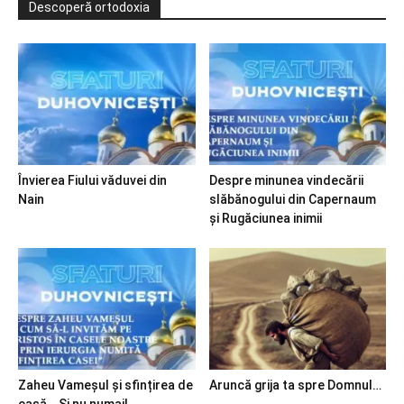
Descoperă ortodoxia
Învierea Fiului văduvei din
Despre minunea vindecării
Nain
slăbănogului din Capernaum
și Rugăciunea inimii
Zaheu Vameșul și sfințirea de
Aruncă grija ta spre Domnul…