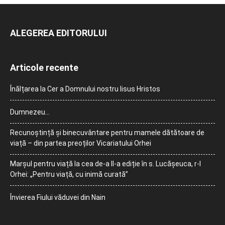
ALEGEREA EDITORULUI
Articole recente
Înălțarea la Cer a Domnului nostru Iisus Hristos
Dumnezeu…
Recunoștință și binecuvântare pentru mamele dătătoare de
viață – din partea preoților Vicariatului Orhei
Marșul pentru viață la cea de-a II-a ediție în s. Lucășeuca, r-l
Orhei: „Pentru viață, cu inimă curată”
Învierea Fiului văduvei din Nain