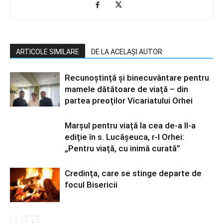
ARTICOLE SIMILARE
DE LA ACELAȘI AUTOR
Recunoștință și binecuvântare pentru
mamele dătătoare de viață – din
partea preoților Vicariatului Orhei
Marșul pentru viață la cea de-a II-a
ediție în s. Lucășeuca, r-l Orhei:
„Pentru viață, cu inimă curată”
Credința, care se stinge departe de
focul Bisericii