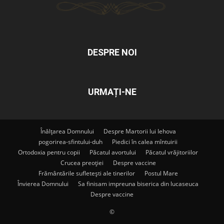
DESPRE NOI
URMAȚI-NE
Înălțarea Domnului
Despre Martorii lui Iehova
pogorirea-sfintului-duh
Piedici în calea mîntuirii
Ortodoxia pentru copii
Păcatul avortului
Păcatul vrăjitoriilor
Crucea preoției
Despre vaccine
Frământările sufletești ale tinerilor
Postul Mare
Învierea Domnului
Sa finisam impreuna biserica din lucaseuca
Despre vaccine
©