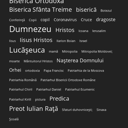
Biserica Ortodoxă
Biserica Sfânta Treime
biserică
Botezul
dragoste
copil
Coronavirus
Cruce
Conferință
Copii
Dumnezeu
Hristos
Icoana
Ierusalim
Iisus Hristos
Iisus
Ilarion Boian
Israel
Lucășeuca
mamă
Mitropolia
Mitropolia Moldovei;
Nașterea Domnului
moarte
Mântuitorul Hristos
Orhei
ortodoxia
Papa Francisc
Patriarhia de la Moscova
Patriarhia Română
Patriarhul Bisericii Ortodoxe Române
Patriarhul Chiril
Patriarhul Daniel
Patriarhul Ecumenic
Predica
Patriarhul Kirill
pictura
Preot Iulian Rață
Sfaturi duhovnicești;
Sinaxa
Școală