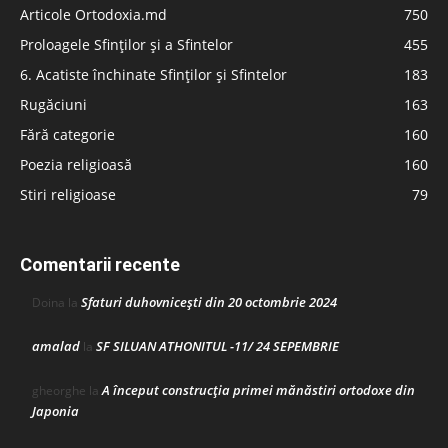
Articole Ortodoxia.md
750
Proloagele Sfinților și a Sfintelor
455
6. Acatiste închinate Sfinților și Sfintelor
183
Rugăciuni
163
Fără categorie
160
Poezia religioasă
160
Stiri religioase
79
Comentarii recente
Sfaturi duhovnicești din 20 octombrie 2024
Doina
la
amalad
SF SILUAN ATHONITUL -11/ 24 SEPEMBRIE
la
A început construcţia primei mănăstiri ortodoxe din
gheorghe
la
Japonia