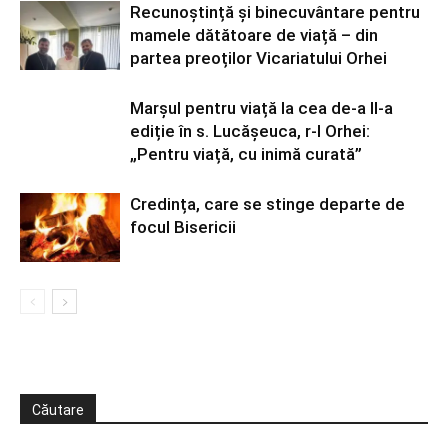
Recunoștință și binecuvântare pentru
mamele dătătoare de viață – din
partea preoților Vicariatului Orhei
Marșul pentru viață la cea de-a II-a
ediție în s. Lucășeuca, r-l Orhei:
„Pentru viață, cu inimă curată”
Credința, care se stinge departe de
focul Bisericii
Căutare