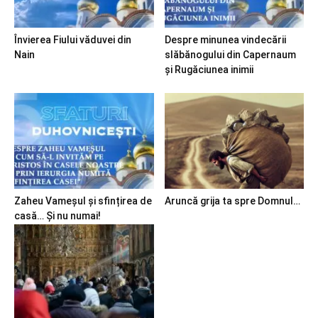
Învierea Fiului văduvei din
Despre minunea vindecării
Nain
slăbănogului din Capernaum
și Rugăciunea inimii
Zaheu Vameșul și sfințirea de
Aruncă grija ta spre Domnul…
casă… Și nu numai!