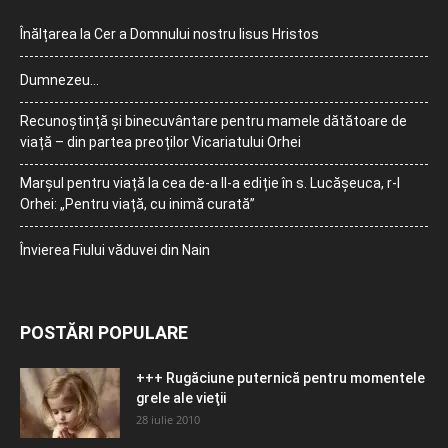
Înălțarea la Cer a Domnului nostru Iisus Hristos
Dumnezeu…
Recunoștință și binecuvântare pentru mamele dătătoare de
viață – din partea preoților Vicariatului Orhei
Marșul pentru viață la cea de-a II-a ediție în s. Lucășeuca, r-l
Orhei: „Pentru viață, cu inimă curată”
Învierea Fiului văduvei din Nain
POSTĂRI POPULARE
+++ Rugăciune puternică pentru momentele
grele ale vieţii
28 iulie 2010