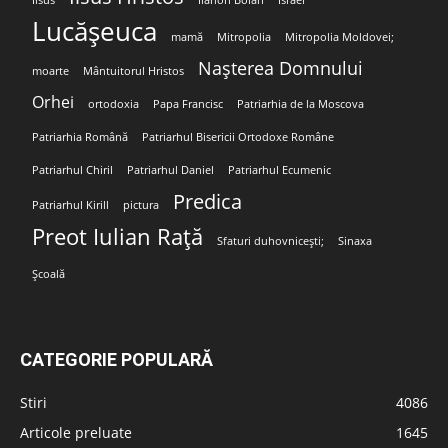
Lucășeuca
mamă
Mitropolia
Mitropolia Moldovei;
Nașterea Domnului
moarte
Mântuitorul Hristos
Orhei
ortodoxia
Papa Francisc
Patriarhia de la Moscova
Patriarhia Română
Patriarhul Bisericii Ortodoxe Române
Patriarhul Chiril
Patriarhul Daniel
Patriarhul Ecumenic
Predica
Patriarhul Kirill
pictura
Preot Iulian Rață
Sfaturi duhovnicești;
Sinaxa
Școală
CATEGORIE POPULARĂ
Stiri
4086
Articole preluate
1645