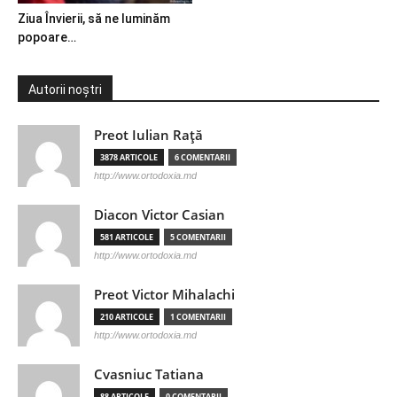
Ziua Învierii, să ne luminăm
popoare…
Autorii noștri
Preot Iulian Raţă
3878 ARTICOLE
6 COMENTARII
http://www.ortodoxia.md
Diacon Victor Casian
581 ARTICOLE
5 COMENTARII
http://www.ortodoxia.md
Preot Victor Mihalachi
210 ARTICOLE
1 COMENTARII
http://www.ortodoxia.md
Cvasniuc Tatiana
88 ARTICOLE
0 COMENTARII