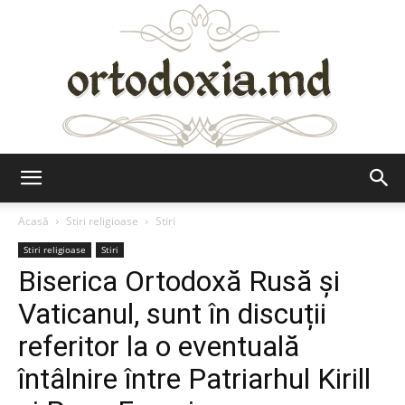
Ortodoxia.md
Acasă
Stiri religioase
Stiri
Stiri religioase
Stiri
Biserica Ortodoxă Rusă și
Vaticanul, sunt în discuții
referitor la o eventuală
întâlnire între Patriarhul Kirill