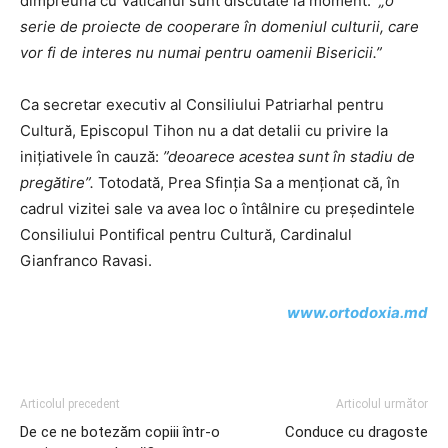
dimpreună cu Vaticanul sunt discutate la moment:
„o
serie de proiecte de cooperare în domeniul culturii, care
vor fi de interes nu numai pentru oamenii Bisericii.”
Ca secretar executiv al Consiliului Patriarhal pentru
Cultură, Episcopul Tihon nu a dat detalii cu privire la
inițiativele în cauză:
”deoarece acestea sunt în stadiu de
pregătire”.
Totodată, Prea Sfinția Sa a menționat că, în
cadrul vizitei sale va avea loc o întâlnire cu președintele
Consiliului Pontifical pentru Cultură, Cardinalul
Gianfranco Ravasi.
www.ortodoxia.md
Articolul precedent
Articolul următor
De ce ne botezăm copiii într-o
Conduce cu dragoste