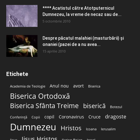
**** Acatistul către Atotputernicul
Dumnezeu, la vreme de necaz sau de...
5 octombrie 2010
Despre păcatul malahiei (masturbării) şi
onaniei (pazei de a nu avea...
15 aprilie 2010
Etichete
Anul nou
avort
Academia de Teologie
Biserica
Biserica Ortodoxă
Biserica Sfânta Treime
biserică
Botezul
dragoste
copil
Coronavirus
Cruce
Conferință
Copii
Dumnezeu
Hristos
Icoana
Ierusalim
Iisus Hristos
Iisus
Ilarion Boian
Israel