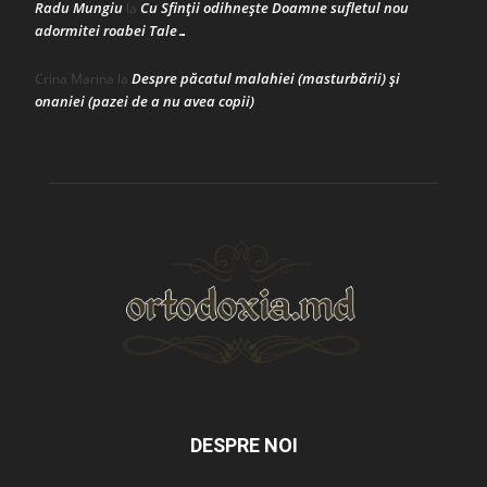
Radu Mungiu
Cu Sfinții odihnește Doamne sufletul nou
la
adormitei roabei Tale…
Despre păcatul malahiei (masturbării) şi
Crina Marina
la
onaniei (pazei de a nu avea copii)
DESPRE NOI