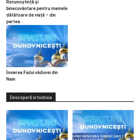
Recunoștință și
binecuvântare pentru mamele
dătătoare de viață – din
partea...
Învierea Fiului văduvei din
Nain
Descoperă ortodoxia