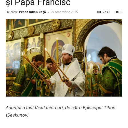
și Papa Francisc
De către
Preot Iulian Raţă
-
29 octombrie 2015
2239
0
Anunțul a fost făcut miercuri, de către Episcopul Tihon
(Șevkunov)