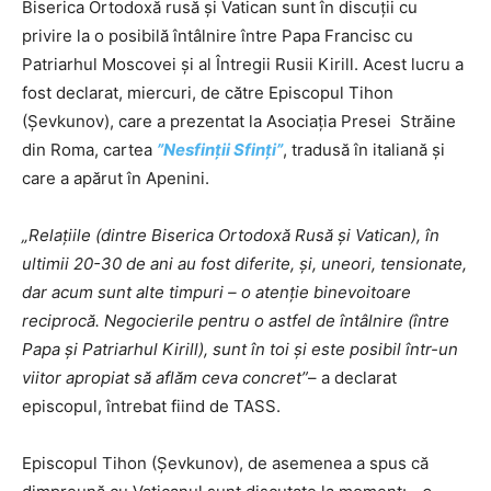
Biserica Ortodoxă rusă și Vatican sunt în discuții cu
privire la o posibilă întâlnire între Papa Francisc cu
Patriarhul Moscovei și al Întregii Rusii Kirill. Acest lucru a
fost declarat, miercuri, de către Episcopul Tihon
(Șevkunov), care a prezentat la Asociația Presei Străine
din Roma, cartea
”Nesfinții Sfinți”
, tradusă în italiană și
care a apărut în Apenini.
„Relațiile (dintre Biserica Ortodoxă Rusă și Vatican), în
ultimii 20-30 de ani au fost diferite, și, uneori, tensionate,
dar acum sunt alte timpuri – o atenție binevoitoare
reciprocă. Negocierile pentru o astfel de întâlnire (între
Papa și Patriarhul Kirill), sunt în toi și este posibil într-un
viitor apropiat să aflăm ceva concret”
– a declarat
episcopul, întrebat fiind de TASS.
Episcopul Tihon (Șevkunov), de asemenea a spus că