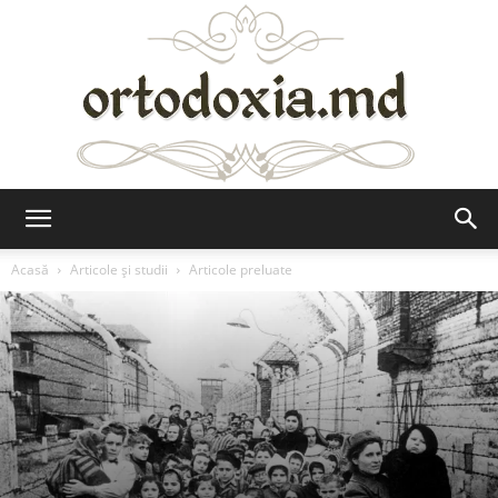
Ortodoxia.md
Acasă
Articole şi studii
Articole preluate