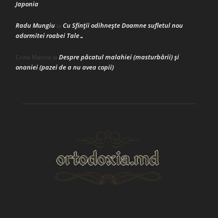
Japonia
Radu Mungiu
Cu Sfinții odihnește Doamne sufletul nou
la
adormitei roabei Tale…
Despre păcatul malahiei (masturbării) şi
Crina Marina
la
onaniei (pazei de a nu avea copii)