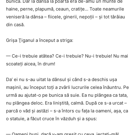
bunica. Dar la dânsa la poartă era de-amu un munte de
haine, perne, plapumă, ceaun, cratiţe… Toate neamurile
veniseră la dânsa – fiicele, ginerii, nepoţii – şi tot târâiau
din casă.
Grişa Ţiganul a început a striga:
— Ce-i trebuie atâtea? Ce-i trebuie? Nu-i trebuie! Nu mai
scoateţi aicea, în drum!
Da’ ei nu s-au uitat la dânsul şi când s-a deschis uşa
maşinii, au început toţi a zvârli lucrurile celea înăuntru. Pe
urmă au ajutat-o pe bunica să suie. Ea nu plângea ca tata,
nu plângea deloc. Era liniştită, calmă. După ce s-a urcat –
parcă o văd şi astăzi – s-a întors cu faţa la oameni, aşa, ca
o statuie, a făcut cruce în văzduh şi a spus:
— Oameni buni, dacă v-am greşit cu ceva, iertaţi-mă!