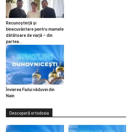
Recunoștință și
binecuvântare pentru mamele
dătătoare de viață – din
partea...
Învierea Fiului văduvei din
Nain
Descoperă ortodoxia