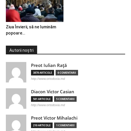
Ziua Învierii, să ne luminăm
popoare…
Autorii noștri
Preot Iulian Raţă
3878 ARTICOLE
6 COMENTARII
http://www.ortodoxia.md
Diacon Victor Casian
581 ARTICOLE
5 COMENTARII
http://www.ortodoxia.md
Preot Victor Mihalachi
210 ARTICOLE
1 COMENTARII