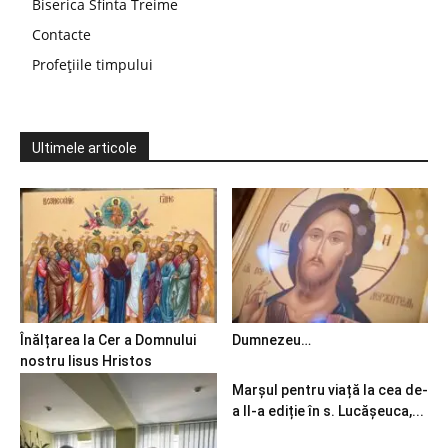
Biserica Sfinta Treime
Contacte
Profețiile timpului
Ultimele articole
Înălțarea la Cer a Domnului
Dumnezeu…
nostru Iisus Hristos
Marșul pentru viață la cea de-
a II-a ediție în s. Lucășeuca,...