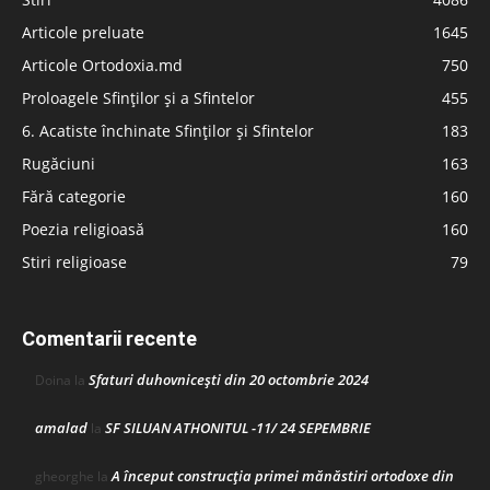
Articole preluate
1645
Articole Ortodoxia.md
750
Proloagele Sfinților și a Sfintelor
455
6. Acatiste închinate Sfinților și Sfintelor
183
Rugăciuni
163
Fără categorie
160
Poezia religioasă
160
Stiri religioase
79
Comentarii recente
Sfaturi duhovnicești din 20 octombrie 2024
Doina
la
amalad
SF SILUAN ATHONITUL -11/ 24 SEPEMBRIE
la
A început construcţia primei mănăstiri ortodoxe din
gheorghe
la