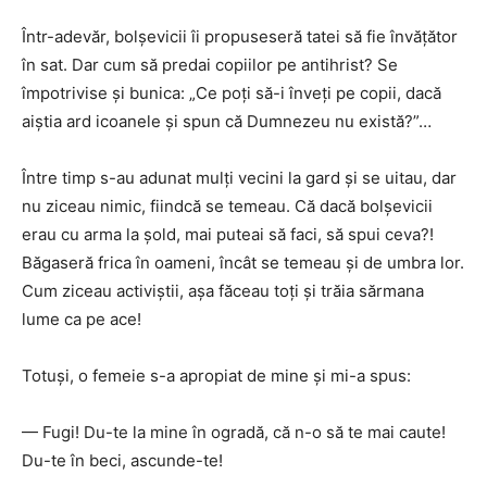
Într-adevăr, bolşevicii îi propuseseră tatei să fie învăţător
în sat. Dar cum să predai copiilor pe antihrist? Se
împotrivise şi bunica: „Ce poţi să-i înveţi pe copii, dacă
aiştia ard icoanele şi spun că Dumnezeu nu există?”…
Între timp s-au adunat mulţi vecini la gard şi se uitau, dar
nu ziceau nimic, fiindcă se temeau. Că dacă bolşevicii
erau cu arma la şold, mai puteai să faci, să spui ceva?!
Băgaseră frica în oameni, încât se temeau şi de umbra lor.
Cum ziceau activiştii, aşa făceau toţi şi trăia sărmana
lume ca pe ace!
Totuşi, o femeie s-a apropiat de mine şi mi-a spus:
— Fugi! Du-te la mine în ogradă, că n-o să te mai caute!
Du-te în beci, ascunde-te!