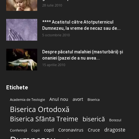
28 iulie 2010
**** Acatistul către Atotputernicul
Dumnezeu, la vreme de necaz sau de...
5 octombrie 2010
Despre păcatul malahiei (masturbării) şi
onaniei (pazei de a nu avea...
15 aprilie 2010
Etichete
Anul nou
avort
Academia de Teologie
Biserica
Biserica Ortodoxă
Biserica Sfânta Treime
biserică
Botezul
dragoste
copil
Coronavirus
Cruce
Conferință
Copii