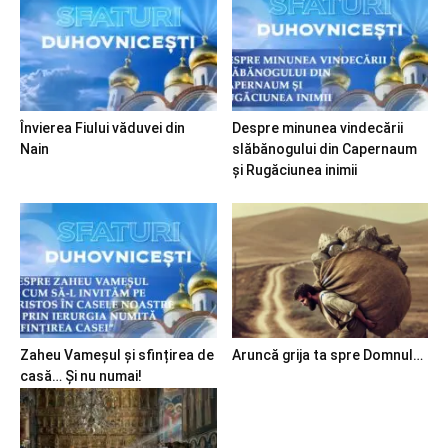
Învierea Fiului văduvei din
Despre minunea vindecării
Nain
slăbănogului din Capernaum
și Rugăciunea inimii
Zaheu Vameșul și sfințirea de
Aruncă grija ta spre Domnul…
casă… Și nu numai!