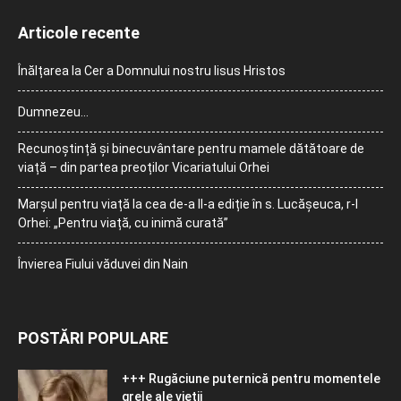
Articole recente
Înălțarea la Cer a Domnului nostru Iisus Hristos
Dumnezeu…
Recunoștință și binecuvântare pentru mamele dătătoare de
viață – din partea preoților Vicariatului Orhei
Marșul pentru viață la cea de-a II-a ediție în s. Lucășeuca, r-l
Orhei: „Pentru viață, cu inimă curată”
Învierea Fiului văduvei din Nain
POSTĂRI POPULARE
+++ Rugăciune puternică pentru momentele
grele ale vieţii