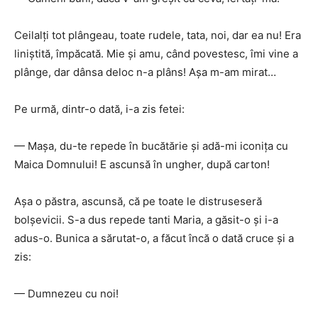
Ceilalţi tot plângeau, toate rudele, tata, noi, dar ea nu! Era
liniştită, împăcată. Mie şi amu, când povestesc, îmi vine a
plânge, dar dânsa deloc n-a plâns! Aşa m-am mirat…
Pe urmă, dintr-o dată, i-a zis fetei:
— Maşa, du-te repede în bucătărie şi adă-mi iconiţa cu
Maica Domnului! E ascunsă în ungher, după carton!
Aşa o păstra, ascunsă, că pe toate le distruseseră
bolşevicii. S-a dus repede tanti Maria, a găsit-o şi i-a
adus-o. Bunica a sărutat-o, a făcut încă o dată cruce şi a
zis:
— Dumnezeu cu noi!