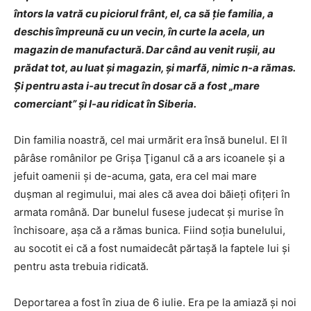
întors la vatră cu piciorul frânt, el, ca să ţie familia, a
deschis împreună cu un vecin, în curte la acela, un
magazin de manufactură. Dar când au venit ruşii, au
prădat tot, au luat şi magazin, şi marfă, nimic n-a rămas.
Şi pentru asta i-au trecut în dosar că a fost „mare
comerciant” şi l-au ridicat în Siberia.
Din familia noastră, cel mai urmărit era însă bunelul. El îl
pârâse românilor pe Grişa Ţiganul că a ars icoanele şi a
jefuit oamenii şi de-acuma, gata, era cel mai mare
duşman al regimului, mai ales că avea doi băieţi ofiţeri în
armata română. Dar bunelul fusese judecat şi murise în
închisoare, aşa că a rămas bunica. Fiind soţia bunelului,
au socotit ei că a fost numaidecât părtaşă la faptele lui şi
pentru asta trebuia ridicată.
Deportarea a fost în ziua de 6 iulie. Era pe la amiază şi noi