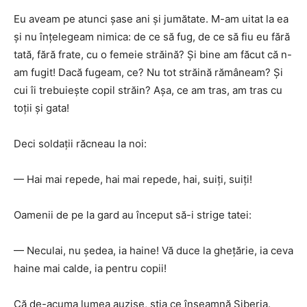
Eu aveam pe atunci şase ani şi jumătate. M-am uitat la ea
şi nu înţelegeam nimica: de ce să fug, de ce să fiu eu fără
tată, fără frate, cu o femeie străină? Şi bine am făcut că n-
am fugit! Dacă fugeam, ce? Nu tot străină rămâneam? Şi
cui îi trebuieşte copil străin? Aşa, ce am tras, am tras cu
toţii şi gata!
Deci soldaţii răcneau la noi:
— Hai mai repede, hai mai repede, hai, suiţi, suiţi!
Oamenii de pe la gard au început să-i strige tatei:
— Neculai, nu şedea, ia haine! Vă duce la gheţărie, ia ceva
haine mai calde, ia pentru copii!
Că de-acuma lumea auzise, ştia ce înseamnă Siberia.