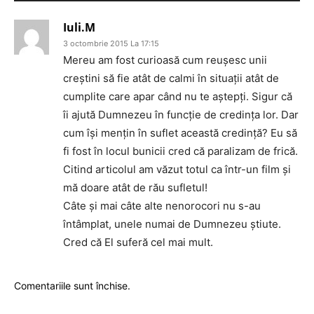
Iuli.M
3 octombrie 2015 La 17:15
Mereu am fost curioasă cum reuşesc unii
creştini să fie atât de calmi în situaţii atât de
cumplite care apar când nu te aştepţi. Sigur că
îi ajută Dumnezeu în funcţie de credinţa lor. Dar
cum îşi menţin în suflet această credinţă? Eu să
fi fost în locul bunicii cred că paralizam de frică.
Citind articolul am văzut totul ca într-un film şi
mă doare atât de rău sufletul!
Câte şi mai câte alte nenorocori nu s-au
întâmplat, unele numai de Dumnezeu ştiute.
Cred că El suferă cel mai mult.
Comentariile sunt închise.