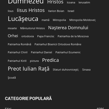
Dumnezeu
Hristos
Icoana
Ierusalim
Iisus Hristos
Iisus
Ilarion Boian
Israel
Lucășeuca
mamă
Mitropolia
Mitropolia Moldovei;
Nașterea Domnului
moarte
Mântuitorul Hristos
Orhei
ortodoxia
Papa Francisc
Patriarhia de la Moscova
Patriarhia Română
Patriarhul Bisericii Ortodoxe Române
Patriarhul Chiril
Patriarhul Daniel
Patriarhul Ecumenic
Predica
Patriarhul Kirill
pictura
Preot Iulian Rață
Sfaturi duhovnicești;
Sinaxa
Școală
CATEGORIE POPULARĂ
Stiri
4086