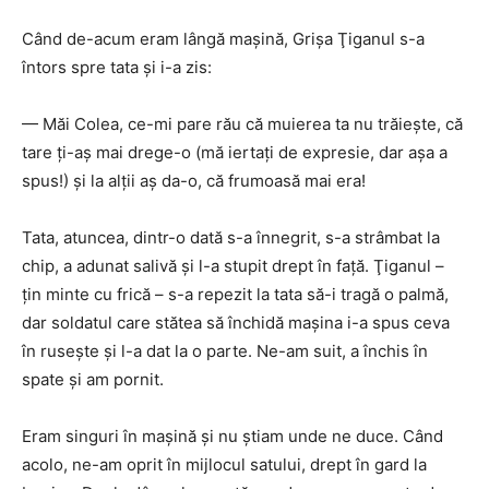
Când de-acum eram lângă maşină, Grişa Ţiganul s-a
întors spre tata şi i-a zis:
— Măi Colea, ce-mi pare rău că muierea ta nu trăieşte, că
tare ţi-aş mai drege-o (mă iertaţi de expresie, dar aşa a
spus!) şi la alţii aş da-o, că frumoasă mai era!
Tata, atuncea, dintr-o dată s-a înnegrit, s-a strâmbat la
chip, a adunat salivă şi l-a stupit drept în faţă. Ţiganul –
ţin minte cu frică – s-a repezit la tata să-i tragă o palmă,
dar soldatul care stătea să închidă maşina i-a spus ceva
în ruseşte şi l-a dat la o parte. Ne-am suit, a închis în
spate şi am pornit.
Eram singuri în maşină şi nu ştiam unde ne duce. Când
acolo, ne-am oprit în mijlocul satului, drept în gard la