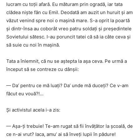
lucram cu toţii afară. Eu măturam prin ogradă, iar tata
clădea nişte fân cu Emil. Deodată am auzit un huruit şi am
văzut venind spre noi o maşină mare. S-a oprit la poartă
şi dintr-însa au coborât vreo patru soldaţi şi preşedintele
Sovietului sătesc. I-au poruncit tatei că să ia câte ceva şi
să suie cu noi în maşină.
Tata a înlemnit, că nu se aştepta la aşa ceva. Pe urmă a
început să se contreze cu dânşii:
— Da’ pentru ce mă luaţi? Da’ unde mă duceţi? Ce v-am
făcut eu vouă?!…
Şi activistul acela i-a zis:
— Aşa-ţi trebuie! Te-am rugat să fii învăţător la şcoală, de
ce n-ai vrut? Iaca, amu’ ai să înveţi lupii în pădure!