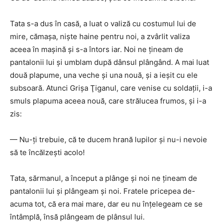
Tata s-a dus în casă, a luat o valiză cu costumul lui de
mire, cămaşa, nişte haine pentru noi, a zvârlit valiza
aceea în maşină şi s-a întors iar. Noi ne ţineam de
pantalonii lui şi umblam după dânsul plângând. A mai luat
două plapume, una veche şi una nouă, şi a ieşit cu ele
subsoară. Atunci Grişa Ţiganul, care venise cu soldaţii, i-a
smuls plapuma aceea nouă, care strălucea frumos, şi i-a
zis:
— Nu-ţi trebuie, că te ducem hrană lupilor şi nu-i nevoie
să te încălzeşti acolo!
Tata, sărmanul, a început a plânge şi noi ne ţineam de
pantalonii lui şi plângeam şi noi. Fratele pricepea de-
acuma tot, că era mai mare, dar eu nu înţelegeam ce se
întâmplă, însă plângeam de plânsul lui.