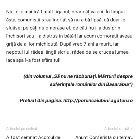
Nici n-a mai trăit mult ţiganul, doar câţiva ani. În timpul
ăsta, comuniştii s-au îngrijit să nu aibă lipsă, că doar le
slujise: pe câţi nu omorâse el, pe câţi nu i-a dus prin
închisori sau i-a distrus în bătăi! Iar acum cornoraţii aveau
grijă de al lor michiduţă. După vreo 7 ani a murit, iar
nepotul lui râdea lângă sicriu, râdea de se crucea lumea.
Iaca aşa i-a fost sfârşitul!
(din volumul „Să nu ne răzbunaţi. Mărturii despre
suferinţele românilor din Basarabia”)
Preluat din pagina: http://poruncaiubirii.agaton.ro
Articolul precedent
Articolul următor
A fost semnat Acordul de
Anunţ Conferință cu tema:,,