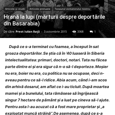
Articole şi studii
Articole preluate
Tezaurul vizitatorului nostru
Hrană la lupi (mărturii despre deportările
din Basarabia)
De către
Preot Iulian Raţă
-
3 octombrie 2015
3368
1
După ce s-a terminat cu foamea, a început în sat
groaza deportărilor. Se ştia că în ’40 luaseră în Siberia
intelectualitatea: primari, doctori, notari. Tata nu făcea
parte dintre ei şi era sigur că n-o să-l deporteze. Moşier
nu era, boier nu era, cu politica nu se ocupase, deci n-
aveau pentru ce să-l ridice. Abia acum, când i-am scos
din arhivă dosarul, am aflat ce i-au ticluit. După moartea
mamei şi a bunelului, tata rămăsese să îngrijească
singur 7 hectare de pământ şi a luat pe cineva să-l ajute.
Pentru asta l-au acuzat că a fost mare proprietar şi „a
exploatat muncă străină”. De asemenea, după ce s-a