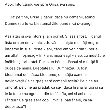
Apoi, întorcându-se spre Grişa, i-a spus:
— Da’ pe tine, Grişa Ţiganu’, dacă nu oamenii, atunci
Dumnezeu te va blestema! Zile bune n-ai s-ajungi!
Aşa a zis şi s-a întors şi am pornit. Şi aşa a fost. Ţiganul
ăsta era un om voinic, zdravăn, cu nişte mustăţi negre
întoarse în sus. Peste 7 ani, când am venit din Siberia, l-
am aflat moşneag – în 7 ani, moşneag! – slab, cu mustăţile
înălbite şi orb total. Purta un băţ cu dânsul şi o fetiţă îl
ducea de mână. Dreptatea lui Dumnezeu! A fost
blestemat de atâtea blesteme, de atâţia oameni
nevinovaţi! Că ce greşiseră oamenii aceia? Pe cine au
omorât, pe cine au prădat, ca să-i ducă hrană la lupi şi să
le ia tot ce au agonisit din tată în fiu, ani şi ani de-a
rândul? Ce greşiseră copiii mici şi bătrânele, ca să-i
deporteze?!