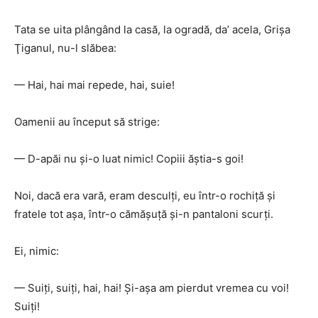
Tata se uita plângând la casă, la ogradă, da’ acela, Grişa
Ţiganul, nu-l slăbea:
— Hai, hai mai repede, hai, suie!
Oamenii au început să strige:
— D-apăi nu şi-o luat nimic! Copiii ăştia-s goi!
Noi, dacă era vară, eram desculţi, eu într-o rochiţă şi
fratele tot aşa, într-o cămăşuţă şi-n pantaloni scurţi.
Ei, nimic:
— Suiţi, suiţi, hai, hai! Şi-aşa am pierdut vremea cu voi!
Suiţi!