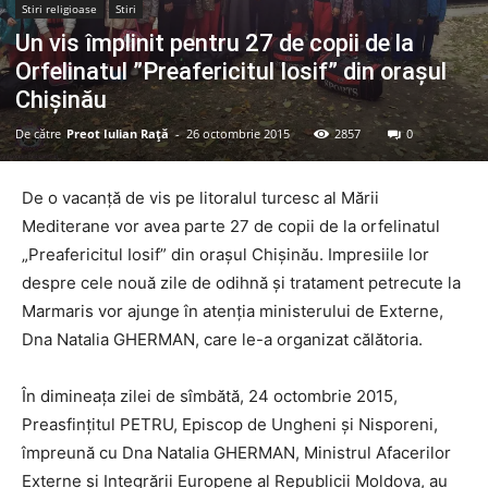
Stiri religioase
Stiri
Un vis împlinit pentru 27 de copii de la
Orfelinatul ”Preafericitul Iosif” din oraşul
Chişinău
De către
Preot Iulian Raţă
-
26 octombrie 2015
2857
0
De o vacanţă de vis pe litoralul turcesc al Mării
Mediterane vor avea parte 27 de copii de la orfelinatul
„Preafericitul Iosif” din oraşul Chişinău. Impresiile lor
despre cele nouă zile de odihnă şi tratament petrecute la
Marmaris vor ajunge în atenţia ministerului de Externe,
Dna Natalia GHERMAN, care le-a organizat călătoria.
În dimineaţa zilei de sîmbătă, 24 octombrie 2015,
Preasfinţitul PETRU, Episcop de Ungheni şi Nisporeni,
împreună cu Dna Natalia GHERMAN, Ministrul Afacerilor
Externe şi Integrării Europene al Republicii Moldova, au