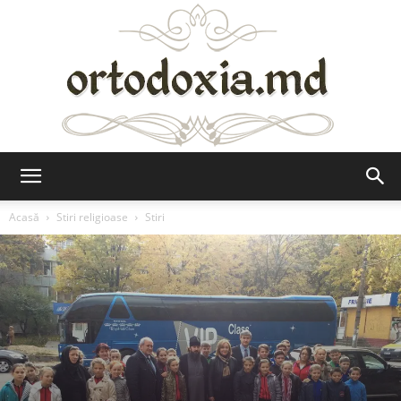
Ortodoxia.md
Acasă
Stiri religioase
Stiri