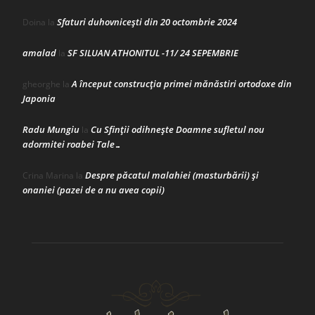
Sfaturi duhovnicești din 20 octombrie 2024
Doina
la
amalad
SF SILUAN ATHONITUL -11/ 24 SEPEMBRIE
la
A început construcţia primei mănăstiri ortodoxe din
gheorghe
la
Japonia
Radu Mungiu
Cu Sfinții odihnește Doamne sufletul nou
la
adormitei roabei Tale…
Despre păcatul malahiei (masturbării) şi
Crina Marina
la
onaniei (pazei de a nu avea copii)