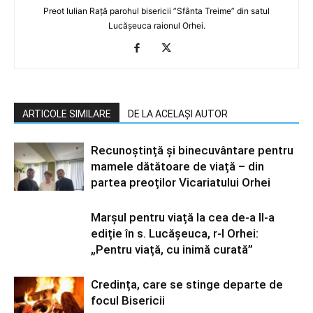
Preot Iulian Rață parohul bisericii ”Sfânta Treime” din satul
Lucășeuca raionul Orhei.
ARTICOLE SIMILARE
DE LA ACELAȘI AUTOR
Recunoștință și binecuvântare pentru
mamele dătătoare de viață – din
partea preoților Vicariatului Orhei
Marșul pentru viață la cea de-a II-a
ediție în s. Lucășeuca, r-l Orhei:
„Pentru viață, cu inimă curată”
Credința, care se stinge departe de
focul Bisericii