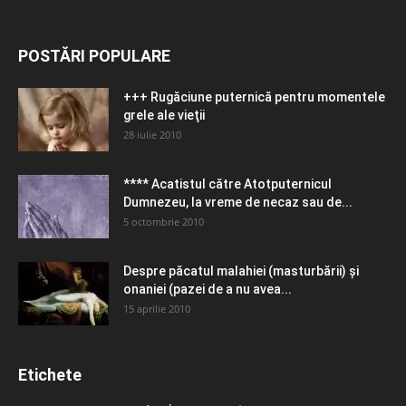
POSTĂRI POPULARE
+++ Rugăciune puternică pentru momentele
grele ale vieţii
28 iulie 2010
**** Acatistul către Atotputernicul
Dumnezeu, la vreme de necaz sau de...
5 octombrie 2010
Despre păcatul malahiei (masturbării) şi
onaniei (pazei de a nu avea...
15 aprilie 2010
Etichete