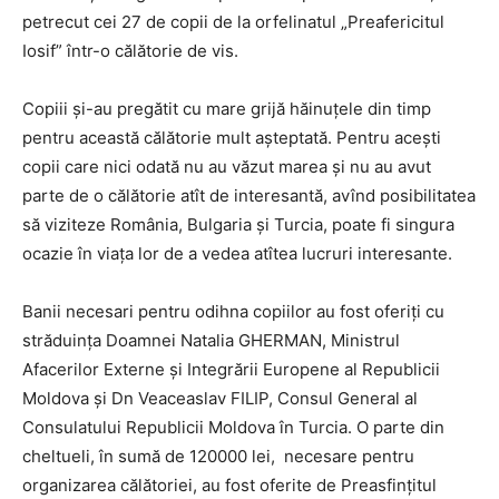
petrecut cei 27 de copii de la orfelinatul „Preafericitul
Iosif” într-o călătorie de vis.
Copiii şi-au pregătit cu mare grijă hăinuţele din timp
pentru această călătorie mult aşteptată. Pentru aceşti
copii care nici odată nu au văzut marea şi nu au avut
parte de o călătorie atît de interesantă, avînd posibilitatea
să viziteze România, Bulgaria şi Turcia, poate fi singura
ocazie în viaţa lor de a vedea atîtea lucruri interesante.
Banii necesari pentru odihna copiilor au fost oferiţi cu
străduinţa Doamnei Natalia GHERMAN, Ministrul
Afacerilor Externe şi Integrării Europene al Republicii
Moldova şi Dn Veaceaslav FILIP, Consul General al
Consulatului Republicii Moldova în Turcia. O parte din
cheltueli, în sumă de 120000 lei, necesare pentru
organizarea călătoriei, au fost oferite de Preasfinţitul