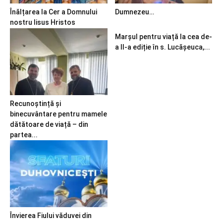
Înălțarea la Cer a Domnului
Dumnezeu…
nostru Iisus Hristos
Marșul pentru viață la cea de-
a II-a ediție în s. Lucășeuca,...
Recunoștință și
binecuvântare pentru mamele
dătătoare de viață – din
partea...
Învierea Fiului văduvei din