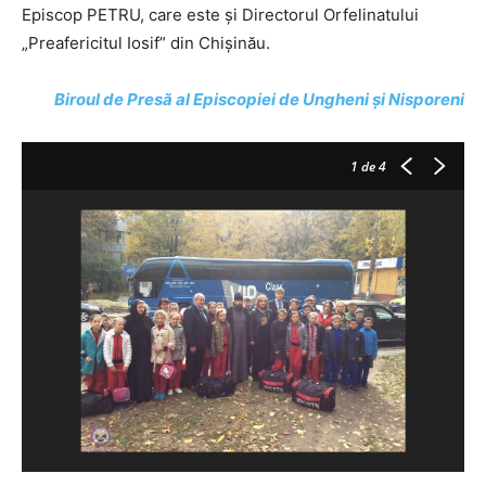
Episcop PETRU, care este şi Directorul Orfelinatului
„Preafericitul Iosif” din Chişinău.
Biroul de Presă al Episcopiei de Ungheni și Nisporeni
1
de 4