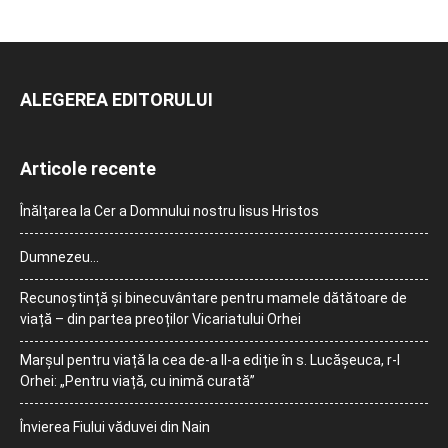
ALEGEREA EDITORULUI
Articole recente
Înălțarea la Cer a Domnului nostru Iisus Hristos
Dumnezeu…
Recunoștință și binecuvântare pentru mamele dătătoare de
viață – din partea preoților Vicariatului Orhei
Marșul pentru viață la cea de-a II-a ediție în s. Lucășeuca, r-l
Orhei: „Pentru viață, cu inimă curată”
Învierea Fiului văduvei din Nain