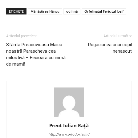
ETICHETE
Mănăstirea Hâncu
odihnă
Orfelinatul Fericitul Iosif
Articolul precedent
Articolul următor
Sfânta Preacuvioasa Maica
Rugaciunea unui copil
noastră Parascheva cea
nenascut
milostivă – Fecioara cu inimă
de mamă
Preot Iulian Raţă
http://www.ortodoxia.md