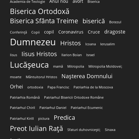
Anul nou
avort
Academia de Teologie
Biserica
Biserica Ortodoxă
Biserica Sfânta Treime
biserică
Botezul
dragoste
copil
Coronavirus
Cruce
Conferință
Copii
Dumnezeu
Hristos
Icoana
Ierusalim
Iisus Hristos
Iisus
Ilarion Boian
Israel
Lucășeuca
mamă
Mitropolia
Mitropolia Moldovei;
Nașterea Domnului
moarte
Mântuitorul Hristos
Orhei
ortodoxia
Papa Francisc
Patriarhia de la Moscova
Patriarhia Română
Patriarhul Bisericii Ortodoxe Române
Patriarhul Chiril
Patriarhul Daniel
Patriarhul Ecumenic
Predica
Patriarhul Kirill
pictura
Preot Iulian Rață
Sfaturi duhovnicești;
Sinaxa