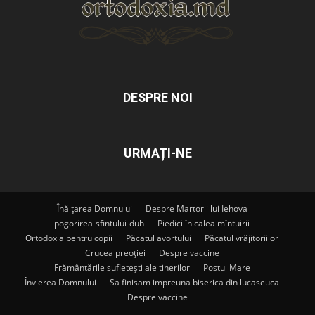
DESPRE NOI
URMAȚI-NE
Înălțarea Domnului
Despre Martorii lui Iehova
pogorirea-sfintului-duh
Piedici în calea mîntuirii
Ortodoxia pentru copii
Păcatul avortului
Păcatul vrăjitoriilor
Crucea preoției
Despre vaccine
Frământările sufletești ale tinerilor
Postul Mare
Învierea Domnului
Sa finisam impreuna biserica din lucaseuca
Despre vaccine