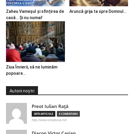
Zaheu Vameșul și sfințirea de
Aruncă grija ta spre Domnul…
casă… Și nu numai!
Ziua Învierii, să ne luminăm
popoare…
Autorii noștri
Preot Iulian Raţă
3878 ARTICOLE
6 COMENTARII
http://www.ortodoxia.md
Diacon Victor Casian