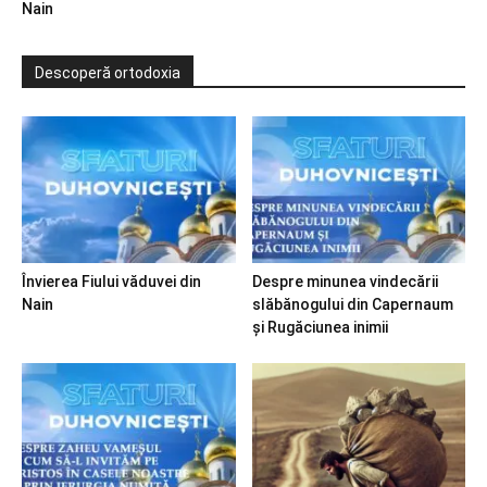
Nain
Descoperă ortodoxia
Învierea Fiului văduvei din
Despre minunea vindecării
Nain
slăbănogului din Capernaum
și Rugăciunea inimii