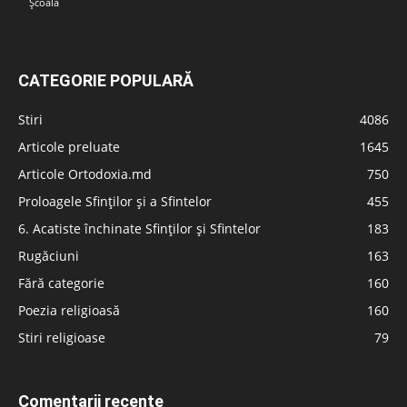
Școală
CATEGORIE POPULARĂ
Stiri
4086
Articole preluate
1645
Articole Ortodoxia.md
750
Proloagele Sfinților și a Sfintelor
455
6. Acatiste închinate Sfinților și Sfintelor
183
Rugăciuni
163
Fără categorie
160
Poezia religioasă
160
Stiri religioase
79
Comentarii recente