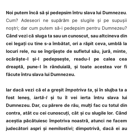
Noi putem încă să şi pedepsim întru slava lui Dumnezeu
.
Cum? Adeseori ne supărăm pe slugile şi pe supuşii
noştri; dar cum putem să-i pedepsim pentru Dumnezeu?
Când vezi că sluga ta sau un cunoscut, sau altcineva din
cei legaţi cu tine s-a îmbătat, ori a răpit ceva, umblă la
locuri rele, nu se îngrijeşte de sufletul său, jură, minte,
ocărăşte-l şi-l pedepseşte, readu-l pe calea cea
dreaptă, pune-l în rânduială, şi toate acestea vor fi
făcute întru slava lui Dumnezeu.
Iar dacă vezi că el a greşit
împotriva ta
, şi în slujba ta a
fost leneş,
iartă-l
şi tu îl vei ierta întru slava lui
Dumnezeu. Dar, cu părere de rău, mulţi fac cu totul din
contra, atât cu cei cunoscuţi, cât şi cu slugile lor.
Când
aceştia păcătuiesc împotriva noastră, atunci ne facem
judecători aspri şi nemilostivi; dimpotrivă, dacă ei au