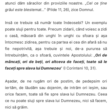
atunci dăm săracilor din proviziile noastre. „
Cel ce ţine
grâul este blestemat…
” (Pilde 11, 26), zice Domnul.
Insă ce trebuie să număr toate îndeosebi? Un exemplu
poate sluji pentru toate. Precum zidarii, când voiesc a zidi
o casă, măsoară din unghi în unghi cu sfoara şi aşa
întocmesc zidirea, pentru ca partea ei cea din afară să nu
fie nepotrivită, aşa trebuie şi noi, de-a pururea să
întrebuinţăm, ca o sfoară, cuvintele Apostolului: „
Ori de
mâncaţi, ori de beţi, ori altceva de faceţi, toate să le
faceţi spre slava lui Dumnezeu
” (I Corinteni 10, 31).
Aşadar, de ne rugăm ori de postim, de pedepsim ori
iertăm, de lăudăm sau dojenim, de intrăm ori ieşim, sau
orice facem, toate să fie spre slava lui Dumnezeu. Ceea
ce nu poate sluji spre slava lui Dumnezeu, nici să facem,
nici să grăim.