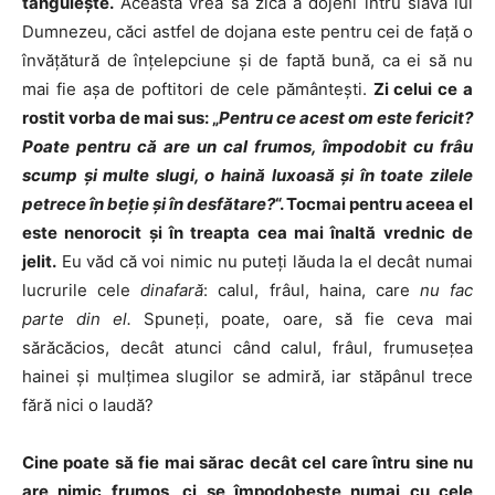
tânguieşte.
Aceasta vrea să zică a dojeni întru slava lui
Dumnezeu, căci astfel de dojana este pentru cei de faţă o
învăţătură de înţelepciune şi de faptă bună, ca ei să nu
mai fie aşa de poftitori de cele pământeşti.
Zi celui ce a
rostit vorba de mai sus: „
Pentru ce acest om este fericit?
Poate pentru că are un cal frumos, împodobit cu frâu
scump şi multe slugi, o haină luxoasă şi în toate zilele
petrece în beţie şi în desfătare?
“. Tocmai pentru aceea el
este nenorocit şi în treapta cea mai înaltă vrednic de
jelit.
Eu văd că voi nimic nu puteţi lăuda la el decât numai
lucrurile cele
dinafară
: calul, frâul, haina, care
nu fac
parte din el.
Spuneţi, poate, oare, să fie ceva mai
sărăcăcios, decât atunci când calul, frâul, frumuseţea
hainei şi mulţimea slugilor se admiră, iar stăpânul trece
fără nici o laudă?
Cine poate să fie mai sărac decât cel care întru sine nu
are nimic frumos, ci se împodobeşte numai cu cele