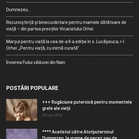
Dumnezeu…
Recunoștință și binecuvântare pentru mamele dătătoare de
viață – din partea preoților Vicariatului Orhei
Marșul pentru viață la cea de-a II-a ediție în s. Lucășeuca, r-l
Orhei: „Pentru viață, cu inimă curată”
Învierea Fiului văduvei din Nain
POSTĂRI POPULARE
+++ Rugăciune puternică pentru momentele
grele ale vieţii
28 iulie 2010
**** Acatistul către Atotputernicul
Dumnezeu, la vreme de necaz sau de...