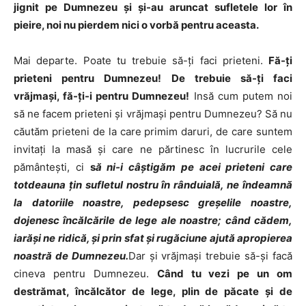
jignit pe Dumnezeu şi şi-au aruncat sufletele lor în
pieire, noi nu pierdem nici o vorbă pentru aceasta.
Mai departe. Poate tu trebuie să-ţi faci prieteni.
Fă-ţi
prieteni pentru Dumnezeu! De trebuie să-ţi faci
vrăjmaşi, fă-ţi-i pentru Dumnezeu!
Insă cum putem noi
să ne facem prieteni şi vrăjmaşi pentru Dumnezeu? Să nu
căutăm prieteni de la care primim daruri, de care suntem
invitaţi la masă şi care ne părtinesc în lucrurile cele
pământeşti, ci
s
ă ni-i câştigăm pe acei prieteni care
totdeauna ţin sufletul nostru în rânduială, ne îndeamnă
la datoriile noastre, pedepsesc greşelile noastre,
dojenesc încălcările de lege ale noastre; când cădem,
iarăşi ne ridică, şi prin sfat şi rugăciune ajută apropierea
noastră de Dumnezeu.
Dar şi vrăjmaşi trebuie să-şi facă
cineva pentru Dumnezeu.
Când tu vezi pe un om
destrămat, încălcător de lege, plin de păcate şi de