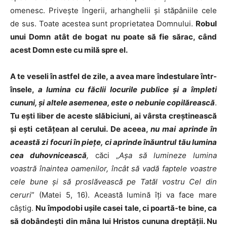
omenesc. Priveşte îngerii, arhanghelii şi stăpâniile cele
de sus. Toate acestea sunt proprietatea Domnului.
Robul
unui Domn atât de bogat nu poate să fie sărac, când
acest Domn este cu milă spre el.
A te veseli în astfel de zile, a avea mare îndestulare într-
însele,
a lumina cu făclii locurile publice şi a împleti
cununi, şi altele asemenea, este o nebunie copilărească
.
Tu eşti liber de aceste slăbiciuni, ai vârsta creştinească
şi eşti cetăţean al cerului. De aceea,
nu mai aprinde în
această zi focuri în pieţe, ci aprinde înăuntrul tău lumina
cea duhovnicească
,
căci „
Aşa să lumineze lumina
voastră înaintea oamenilor, încât să vadă faptele voastre
cele bune şi să proslăvească pe Tatăl vostru Cel din
ceruri
” (Matei 5, 16). Această lumină îţi va face mare
câştig.
Nu împodobi uşile casei tale, ci poartă-te bine, ca
să dobândeşti din mâna lui Hristos cununa dreptăţii. Nu