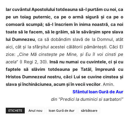
Iar cuvântul Apostolului totdeauna să-l purtăm cu noi, ca
pe un toiag puternic, ca pe o armă sigură şi ca pe o
comoară scumpă; să-l înscriem în inima noastră, ca noi
toate să le facem, să le grăim, să le săvârşim spre slava
lui Dumnezeu
, ca să dobândim slavă de la Domnul, atât
aici, cât şi la sfârşitul acestei călătorii pământeşti. Căci El
zice: „
Cine Mă cinsteşte pe Mine, şi Eu îl voi cinsti pe
acela
” (I Regi 2, 30).
Insă nu numai cu cuvintele, ci şi cu
faptele să slăvim totdeauna pe Tatăl, împreună cu
Hristos Dumnezeul nostru, căci Lui se cuvine cinstea şi
slava şi închinăciunea, acum şi în vecii vecilor
. Amin.
Sfântul Ioan Gură de Aur
din “Predici la duminici si sarbatori”
ETICHETE
Anul nou
Ioan Gură de Aur
sărbătoare