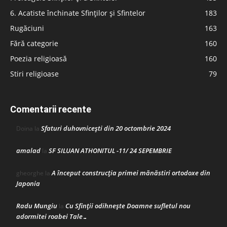
6. Acatiste închinate Sfinților și Sfintelor
183
Rugăciuni
163
Fără categorie
160
Poezia religioasă
160
Stiri religioase
79
Comentarii recente
Sfaturi duhovnicești din 20 octombrie 2024
Doina
la
amalad
SF SILUAN ATHONITUL -11/ 24 SEPEMBRIE
la
A început construcţia primei mănăstiri ortodoxe din
gheorghe
la
Japonia
Radu Mungiu
Cu Sfinții odihnește Doamne sufletul nou
la
adormitei roabei Tale…