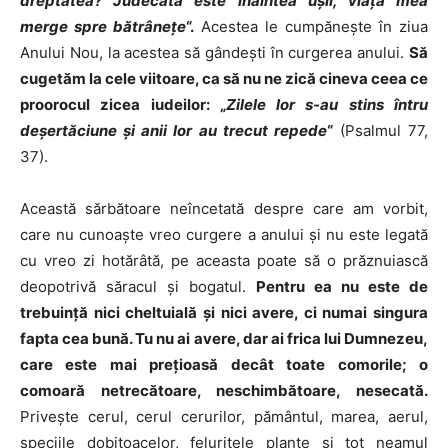
dreptatea? Judecata este înaintea uşii, viaţa mea
merge spre bătrâneţe
“.
Acestea le cumpăneşte în ziua
Anului Nou, la acestea să gândeşti în curgerea anului.
Să
cugetăm la cele viitoare, ca să nu ne zică cineva ceea ce
proorocul zicea iudeilor: „
Zilele lor s-au stins întru
deşertăciune şi anii lor au trecut repede
“
(Psalmul 77,
37).
Această sărbătoare neîncetată despre care am vorbit,
care nu cunoaşte vreo curgere a anului şi nu este legată
cu vreo zi hotărâtă, pe aceasta poate să o prăznuiască
deopotrivă săracul şi bogatul.
Pentru ea nu este de
trebuinţă nici cheltuială şi nici avere, ci numai singura
fapta cea bună. Tu nu ai avere, dar ai frica lui Dumnezeu,
care este mai preţioasă decât toate comorile; o
comoară netrecătoare, neschimbătoare, nesecată.
Priveşte cerul, cerul cerurilor, pământul, marea, aerul,
speciile dobitoacelor, feluritele plante şi tot neamul