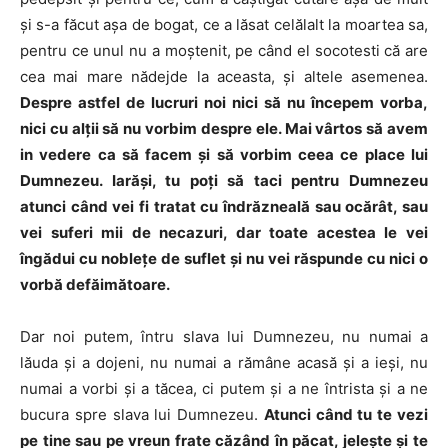
şi s-a făcut aşa de bogat, ce a lăsat celălalt la moartea sa,
pentru ce unul nu a moştenit, pe când el socotesti că are
cea mai mare nădejde la aceasta, şi altele asemenea.
Despre astfel de lucruri noi nici să nu începem vorba,
nici cu alţii să nu vorbim despre ele. Mai vârtos să avem
in vedere ca să facem şi să vorbim ceea ce place lui
Dumnezeu. Iarăşi, tu poţi să taci pentru Dumnezeu
atunci când vei fi tratat cu îndrăzneală sau ocărât, sau
vei suferi mii de necazuri, dar toate acestea le vei
îngădui cu nobleţe de suflet şi nu vei răspunde cu nici o
vorbă defăimătoare.
Dar noi putem, întru slava lui Dumnezeu, nu numai a
lăuda şi a dojeni, nu numai a rămâne acasă şi a ieşi, nu
numai a vorbi şi a tăcea, ci putem şi a ne întrista şi a ne
bucura spre slava lui Dumnezeu.
Atunci când tu te vezi
pe tine sau pe vreun frate căzând în păcat, jeleşte şi te