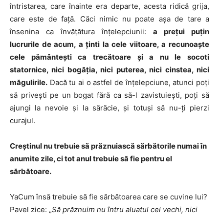
întristarea, care înainte era departe, acesta ridică grija,
care este de faţă. Căci nimic nu poate aşa de tare a
însenina ca învăţătura înţelepciunii:
a preţui puţin
lucrurile de acum, a ţinti la cele viitoare, a recunoaşte
cele pământeşti ca trecătoare şi a nu le socoti
statornice, nici bogăţia, nici puterea, nici cinstea, nici
măgulirile.
Dacă tu ai o astfel de înţelepciune, atunci poţi
să priveşti pe un bogat fără ca să-l zavistuieşti, poţi să
ajungi la nevoie şi la sărăcie, şi totuşi să nu-ţi pierzi
curajul.
C
reştinul nu trebuie să prăznuiască sărbătorile numai în
anumite zile, ci tot anul trebuie să fie pentru el
sărbătoare.
YaCum însă trebuie să fie sărbătoarea care se cuvine lui?
Pavel zice: „
Să prăznuim nu întru aluatul cel vechi, nici