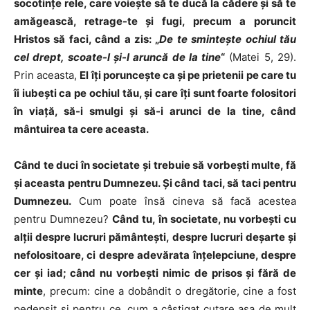
socotinţe rele, care voieşte să te ducă la cădere şi să te
amăgească, retrage-te şi fugi, precum a poruncit
Hristos să faci, când a zis: „
De te sminteşte ochiul tău
cel drept, scoate-l şi-l aruncă de la tine
“
(Matei 5, 29).
Prin aceasta,
El îţi porunceşte ca şi pe prietenii pe care tu
îi iubeşti ca pe ochiul tău, şi care îţi sunt foarte folositori
în viaţă, să-i smulgi şi să-i arunci de la tine, când
mântuirea ta cere aceasta.
Când te duci în societate şi trebuie să vorbeşti multe, fă
şi aceasta pentru Dumnezeu. Şi când taci, să taci pentru
Dumnezeu.
Cum poate însă cineva să facă acestea
pentru Dumnezeu?
Când tu, în societate, nu vorbeşti cu
alţii despre lucruri pământeşti, despre lucruri deşarte şi
nefolositoare, ci despre adevărata înţelepciune, despre
cer şi iad; când nu vorbeşti nimic de prisos şi fără de
minte
, precum: cine a dobândit o dregătorie, cine a fost
pedepsit şi pentru ce, cum a câştigat cutare aşa de mult