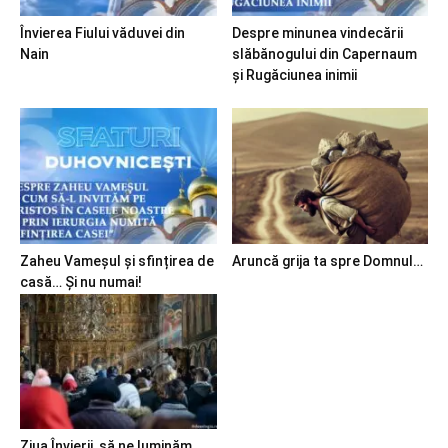
Învierea Fiului văduvei din
Despre minunea vindecării
Nain
slăbănogului din Capernaum
și Rugăciunea inimii
Zaheu Vameșul și sfințirea de
Aruncă grija ta spre Domnul…
casă… Și nu numai!
Ziua Învierii, să ne luminăm