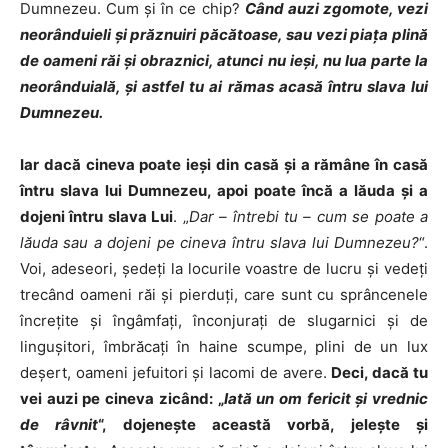
Dumnezeu. Cum şi în ce chip?
Când auzi zgomote, vezi
neorânduieli şi prăznuiri păcătoase, sau vezi piaţa plină
de oameni răi şi obraznici, atunci nu ieşi, nu lua parte la
neorânduială, şi astfel tu ai rămas acasă întru slava lui
Dumnezeu.
Iar dacă cineva poate ieşi din casă şi a rămâne în casă
întru slava lui Dumnezeu, apoi poate încă a lăuda şi a
dojeni întru slava Lui
. „
Dar – întrebi tu – cum se poate a
lăuda sau a dojeni pe cineva întru slava lui Dumnezeu?
“.
Voi, adeseori, şedeţi la locurile voastre de lucru şi vedeţi
trecând oameni răi şi pierduţi, care sunt cu sprâncenele
încreţite şi îngâmfaţi, înconjuraţi de slugarnici şi de
linguşitori, îmbrăcaţi în haine scumpe, plini de un lux
deşert, oameni jefuitori şi lacomi de avere.
Deci, dacă tu
vei auzi pe cineva zicând: „
Iată un om fericit şi vrednic
de râvnit
“, dojeneşte această vorbă, jeleşte şi