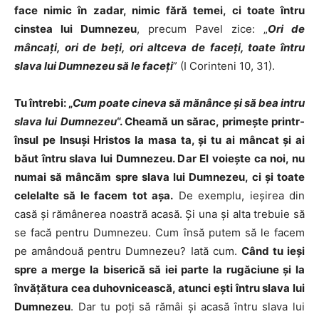
face nimic în zadar, nimic fără temei, ci toate întru
cinstea lui Dumnezeu
, precum Pavel zice: „
Ori de
mâncaţi, ori de beţi, ori altceva de faceţi, toate întru
slava lui Dumnezeu să le faceţi
” (I Corinteni 10, 31).
Tu întrebi: „
Cum poate cineva să mănânce şi să bea intru
slava lui Dumnezeu
“. Cheamă un sărac, primeşte printr-
însul pe Insuşi Hristos la masa ta, şi tu ai mâncat şi ai
băut întru slava lui Dumnezeu. D
ar El voieşte ca noi, nu
numai să mâncăm spre slava lui Dumnezeu, ci şi toate
celelalte să le facem tot aşa.
De exemplu, ieşirea din
casă şi rămânerea noastră acasă. Şi una şi alta trebuie să
se facă pentru Dumnezeu. Cum însă putem să le facem
pe amândouă pentru Dumnezeu? Iată cum.
Când tu ieşi
spre a merge la biserică să iei parte la rugăciune şi la
învăţătura cea duhovnicească, atunci eşti întru slava lui
Dumnezeu
. Dar tu poţi să rămâi şi acasă întru slava lui