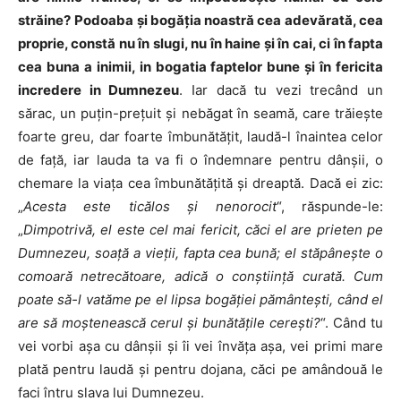
străine?
Podoaba şi bogăţia noastră cea adevărată, cea
proprie, constă nu în slugi, nu în haine şi în cai, ci în fapta
cea buna a inimii, in bogatia faptelor bune şi în fericita
incredere in Dumnezeu
. Iar dacă tu vezi trecând un
sărac, un puţin-preţuit şi nebăgat în seamă, care trăieşte
foarte greu, dar foarte îmbunătăţit, laudă-l înaintea celor
de faţă, iar lauda ta va fi o îndemnare pentru dânşii, o
chemare la viaţa cea îmbunătăţită şi dreaptă. Dacă ei zic:
„
Acesta este ticălos şi nenorocit
“, răspunde-le:
„
Dimpotrivă, el este cel mai fericit, căci el are prieten pe
Dumnezeu, soaţă a vieţii, fapta cea bună; el stăpâneşte o
comoară netrecătoare, adică o conştiinţă curată. Cum
poate să-l vatăme pe el lipsa bogăţiei pământeşti, când el
are să moştenească cerul şi bunătăţile cereşti?
“. Când tu
vei vorbi aşa cu dânşii şi îi vei învăţa aşa, vei primi mare
plată pentru laudă şi pentru dojana, căci pe amândouă le
faci întru slava lui Dumnezeu.