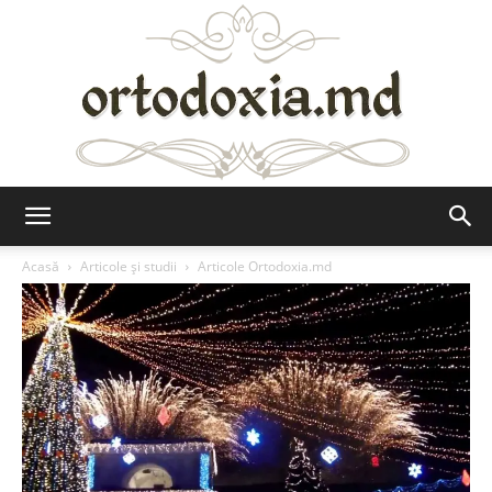
Ortodoxia.md
Acasă
Articole şi studii
Articole Ortodoxia.md