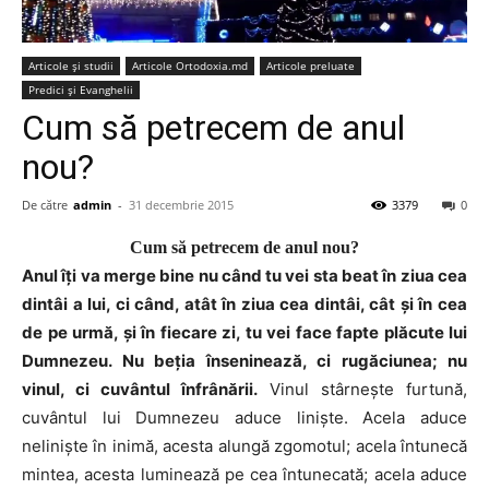
Articole şi studii
Articole Ortodoxia.md
Articole preluate
Predici şi Evanghelii
Cum să petrecem de anul
nou?
De către
admin
-
31 decembrie 2015
3379
0
Cum să petrecem de anul nou?
Anul îţi va merge bine nu când tu vei sta beat în ziua cea
dintâi a lui, ci când, atât în ziua cea dintâi, cât şi în cea
de pe urmă, şi în fiecare zi, tu vei face fapte plăcute lui
Dumnezeu. Nu beţia înseninează, ci rugăciunea; nu
vinul, ci cuvântul înfrânării.
Vinul stârneşte furtună,
cuvântul lui Dumnezeu aduce linişte. Acela aduce
nelinişte în inimă, acesta alungă zgomotul; acela întunecă
mintea, acesta luminează pe cea întunecată; acela aduce