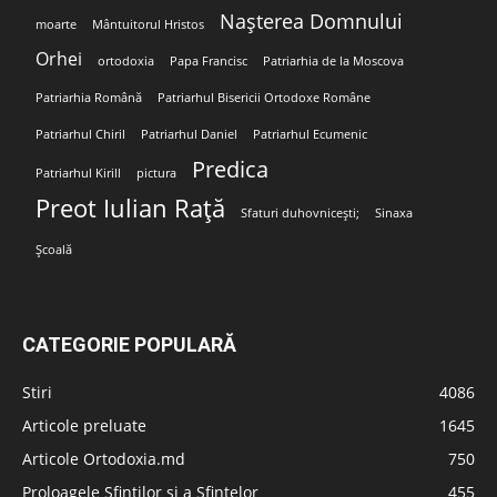
Nașterea Domnului
moarte
Mântuitorul Hristos
Orhei
ortodoxia
Papa Francisc
Patriarhia de la Moscova
Patriarhia Română
Patriarhul Bisericii Ortodoxe Române
Patriarhul Chiril
Patriarhul Daniel
Patriarhul Ecumenic
Predica
Patriarhul Kirill
pictura
Preot Iulian Rață
Sfaturi duhovnicești;
Sinaxa
Școală
CATEGORIE POPULARĂ
Stiri
4086
Articole preluate
1645
Articole Ortodoxia.md
750
Proloagele Sfinților și a Sfintelor
455