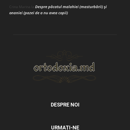
Despre păcatul malahiei (masturbării) şi
Crina Marina
la
onaniei (pazei de a nu avea copii)
DESPRE NOI
URMAȚI-NE