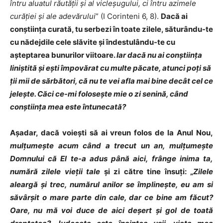
întru aluatul răutăţii şi al vicleşugului, ci întru azimele
curăţiei şi ale adevărului
” (I Corinteni 6, 8).
Dacă ai
conştiinţa curată, tu serbezi în toate zilele, săturându-te
cu nădejdile cele slăvite şi îndestulându-te cu
aşteptarea bunurilor viitoare.
Iar dacă nu ai conştiinţa
liniştită şi eşti împovărat cu multe păcate, atunci poţi să
ţii mii de sărbători, că nu te vei afla mai bine decât cel ce
jeleşte. Căci ce-mi foloseşte mie o zi senină, când
conştiinţa mea este întunecată?
Aşadar, dacă voieşti să ai vreun folos de la Anul Nou,
mulţumeşte acum când a trecut un an, mulţumeşte
Domnului că El te-a adus până aici, frânge inima ta,
numără zilele vieţii tale
şi zi către tine însuţi: „
Zilele
aleargă şi trec, numărul anilor se împlineşte, eu am si
săvârşit o mare parte din cale, dar ce bine am făcut?
Oare, nu mă voi duce de aici deşert şi gol de toată