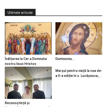
Ultimele articole
Înălțarea la Cer a Domnului
Dumnezeu…
nostru Iisus Hristos
Marșul pentru viață la cea de-
a II-a ediție în s. Lucășeuca,...
Recunoștință și