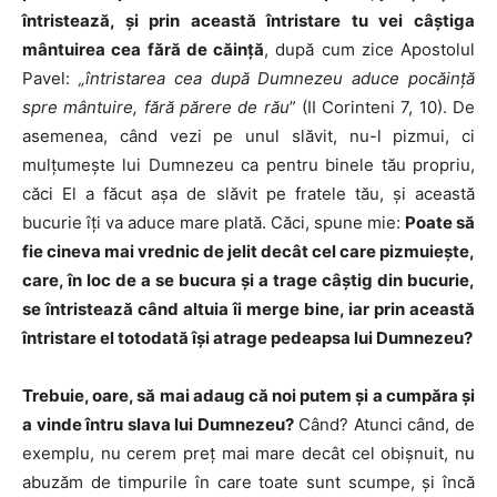
întristează, şi prin această întristare tu vei câştiga
mântuirea cea fără de căinţă
, după cum zice Apostolul
Pavel:
„întristarea cea după Dumnezeu aduce pocăinţă
spre mântuire, fără părere de rău
” (II Corinteni 7, 10). De
asemenea, când vezi pe unul slăvit, nu-l pizmui, ci
mulţumeşte lui Dumnezeu ca pentru binele tău propriu,
căci El a făcut aşa de slăvit pe fratele tău, şi această
bucurie îţi va aduce mare plată. Căci, spune mie:
Poate să
fie cineva mai vrednic de jelit decât cel care pizmuieşte,
care, în loc de a se bucura şi a trage câştig din bucurie,
se întristează când altuia îi merge bine, iar prin această
întristare el totodată îşi atrage pedeapsa lui Dumnezeu?
Trebuie, oare, să mai adaug că noi putem şi a cumpăra şi
a vinde întru slava lui Dumnezeu?
Când? Atunci când, de
exemplu, nu cerem preţ mai mare decât cel obişnuit, nu
abuzăm de timpurile în care toate sunt scumpe, şi încă