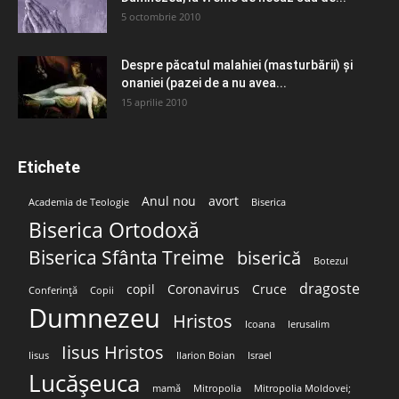
5 octombrie 2010
Despre păcatul malahiei (masturbării) şi
onaniei (pazei de a nu avea...
15 aprilie 2010
Etichete
Anul nou
avort
Academia de Teologie
Biserica
Biserica Ortodoxă
Biserica Sfânta Treime
biserică
Botezul
dragoste
copil
Coronavirus
Cruce
Conferință
Copii
Dumnezeu
Hristos
Icoana
Ierusalim
Iisus Hristos
Iisus
Ilarion Boian
Israel
Lucășeuca
mamă
Mitropolia
Mitropolia Moldovei;