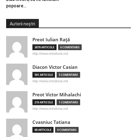
popoare…
Autorii noștri
Preot Iulian Raţă
3878 ARTICOLE
6 COMENTARII
http://www.ortodoxia.md
Diacon Victor Casian
581 ARTICOLE
5 COMENTARII
http://www.ortodoxia.md
Preot Victor Mihalachi
210 ARTICOLE
1 COMENTARII
http://www.ortodoxia.md
Cvasniuc Tatiana
88 ARTICOLE
0 COMENTARII