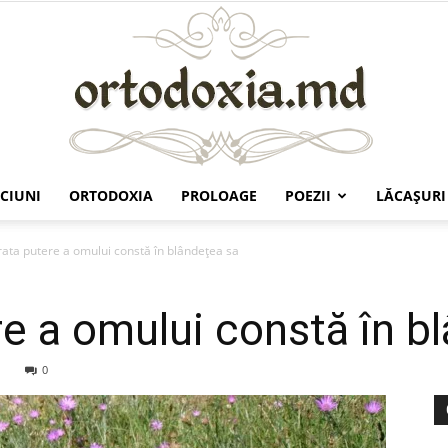
CIUNI
ORTODOXIA
PROLOAGE
POEZII
LĂCAŞURI
Ortodoxia.md
ata putere a omului constă în blândeţea sa
e a omului constă în b
0