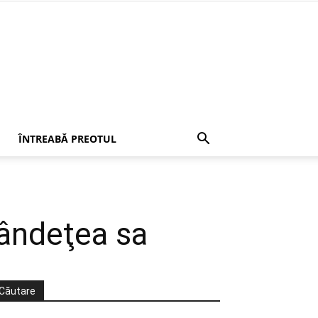
ÎNTREABĂ PREOTUL
lândeţea sa
Căutare