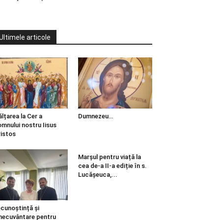
Ultimele articole
ălțarea la Cer a
Dumnezeu…
mnului nostru Iisus
istos
Marșul pentru viață la
cea de-a II-a ediție în s.
Lucășeuca,...
cunoștință și
necuvântare pentru