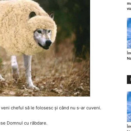
ma
vi
În
Na
veni cheful să le folosesc şi când nu s-ar cuveni.
puse Domnul cu răbdare.
În