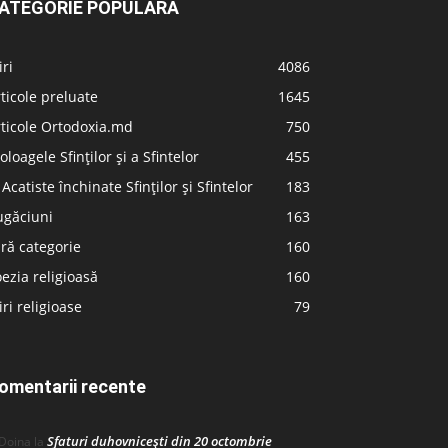
ATEGORIE POPULARĂ
iri
4086
ticole preluate
1645
ticole Ortodoxia.md
750
oloagele Sfinților și a Sfintelor
455
 Acatiste închinate Sfinților și Sfintelor
183
ugăciuni
163
ră categorie
160
ezia religioasă
160
iri religioase
79
omentarii recente
Sfaturi duhovnicești din 20 octombrie
Doina
la