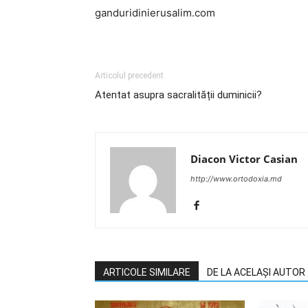
ganduridinierusalim.com
Articolul precedent
Atentat asupra sacralității duminicii?
Diacon Victor Casian
http://www.ortodoxia.md
ARTICOLE SIMILARE
DE LA ACELAȘI AUTOR