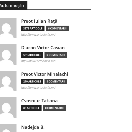
Autorii noștri
Preot Iulian Raţă
3878 ARTICOLE
6 COMENTARII
http://www.ortodoxia.md
Diacon Victor Casian
581 ARTICOLE
5 COMENTARII
http://www.ortodoxia.md
Preot Victor Mihalachi
210 ARTICOLE
1 COMENTARII
http://www.ortodoxia.md
Cvasniuc Tatiana
88 ARTICOLE
0 COMENTARII
Nadejda B.