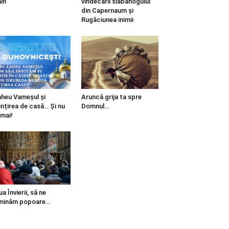
in
vindecării slăbănogului
din Capernaum și
Rugăciunea inimii
heu Vameșul și
Aruncă grija ta spre
ințirea de casă… Și nu
Domnul…
mai!
ua Învierii, să ne
minăm popoare…