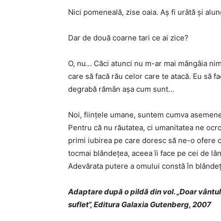
Nici pomeneală, zise oaia. Aş fi urâtă şi alu
Dar de două coarne tari ce ai zice?
O, nu… Căci atunci nu m-ar mai mângâia nimen
care să facă rău celor care te atacă. Eu să f
degrabă rămân aşa cum sunt…
Noi, fiinţele umane, suntem cumva asemenea o
Pentru că nu răutatea, ci umanitatea ne ocrot
primi iubirea pe care doresc să ne-o ofere c
tocmai blândeţea, aceea îi face pe cei de lân
Adevărata putere a omului constă în blândeţ
Adaptare după o pildă din vol. „Doar vântul 
suflet“, Editura Galaxia Gutenberg, 2007