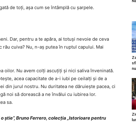
Na
ngată de toţi, aşa cum se întâmplă cu şarpele.
i. Dar, pentru a te apăra, ai totuşi nevoie de ceva
ac rău cuiva? Nu, n-aş putea în ruptul capului. Mai
Za
sf
nu
ilor. Nu avem colţi ascuţiţi şi nici saliva înveninată.
eşte, acea capacitate de a-i iubi pe ceilalţi şi de a
ei din jurul nostru. Nu duritatea ne dăruieşte pacea, ci
gă noi să dorească a ne învălui cu iubirea lor.
ea sa.
Zi
o ştie“, Bruno Ferrero, colecţia „Istorioare pentru
lu