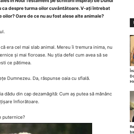
ales în Noul Testament pe scriitorii inspiraţi de Duhul
ca despre turma oilor cuvântătoare. V-aţi întrebat
oilor? Oare de ce nu au fost alese alte animale?
ul.
 că era cel mai slab animal. Mereu îi tremura inima, nu
ernice şi mai fioroase. Nu ştia defel cum avea să se
esti ce pătimea.
În
Do
deţe Dumnezeu. Da, răspunse oaia cu sfială.
Hr
Oaia dădu din cap dezamăgită: Cum aş putea să mănânc
ţişare înfiorătoare.
e puternice?
Re
bi