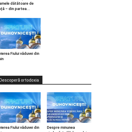
mele dătătoare de
ață – din partea...
vierea Fiului văduvei din
in
Descoperă ortodoxia
vierea Fiului văduvei din
Despre minunea