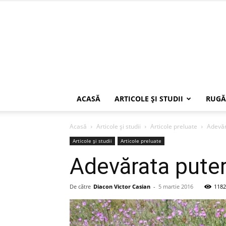
ACASĂ
ARTICOLE ŞI STUDII
RUGĂ
Acasă
Articole şi studii
Articole preluate
Adevăr
Articole şi studii
Articole preluate
Adevărata puter
De către
Diacon Victor Casian
-
5 martie 2016
1182