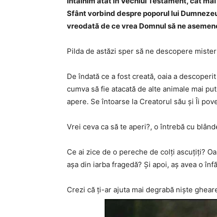
Întâlnim atât în Vechiul Testament, cât mai 
Sfânt vorbind despre poporul lui Dumnezeu 
vreodată de ce vrea Domnul să ne asemene 
Pilda de astăzi sper să ne descopere mister
De îndată ce a fost creată, oaia a descoperit
cumva să fie atacată de alte animale mai put
apere. Se întoarse la Creatorul său şi Îi pov
Vrei ceva ca să te aperi?, o întrebă cu blân
Ce ai zice de o pereche de colţi ascuţiţi? 
aşa din iarba fragedă? Şi apoi, aş avea o înfă
Crezi că ţi-ar ajuta mai degrabă nişte ghear