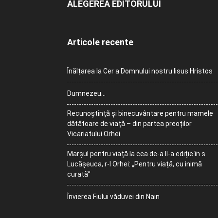
ALEGEREA EDITORULUI
Articole recente
Înălțarea la Cer a Domnului nostru Iisus Hristos
Dumnezeu…
Recunoștință și binecuvântare pentru mamele
dătătoare de viață – din partea preoților
Vicariatului Orhei
Marșul pentru viață la cea de-a II-a ediție în s.
Lucășeuca, r-l Orhei: „Pentru viață, cu inimă
curată”
Învierea Fiului văduvei din Nain