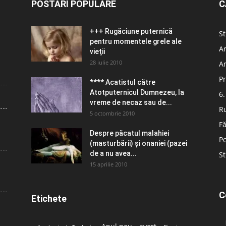
POSTĂRI POPULARE
C
+++ Rugăciune puternică
St
pentru momentele grele ale
Ar
vieţii
28 iulie 2010
Ar
Pr
**** Acatistul către
Atotputernicul Dumnezeu, la
6.
vreme de necaz sau de...
R
5 octombrie 2010
Fă
Despre păcatul malahiei
Po
(masturbării) şi onaniei (pazei
de a nu avea...
St
15 aprilie 2010
C
Etichete