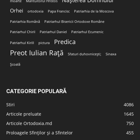
Nașterea Domnului
moarte
Mântuitorul Hristos
Orhei
ortodoxia
Papa Francisc
Patriarhia de la Moscova
Patriarhia Română
Patriarhul Bisericii Ortodoxe Române
Patriarhul Chiril
Patriarhul Daniel
Patriarhul Ecumenic
Predica
Patriarhul Kirill
pictura
Preot Iulian Rață
Sfaturi duhovnicești;
Sinaxa
Școală
CATEGORIE POPULARĂ
Stiri
4086
Articole preluate
1645
Articole Ortodoxia.md
750
Proloagele Sfinților și a Sfintelor
455