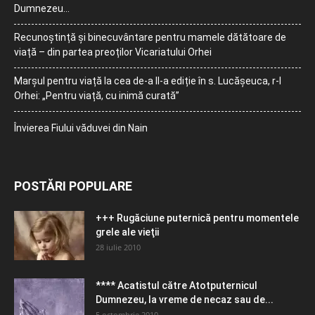
Dumnezeu…
Recunoștință și binecuvântare pentru mamele dătătoare de
viață – din partea preoților Vicariatului Orhei
Marșul pentru viață la cea de-a II-a ediție în s. Lucășeuca, r-l
Orhei: „Pentru viață, cu inimă curată”
Învierea Fiului văduvei din Nain
POSTĂRI POPULARE
+++ Rugăciune puternică pentru momentele
grele ale vieţii
28 iulie 2010
**** Acatistul către Atotputernicul
Dumnezeu, la vreme de necaz sau de...
5 octombrie 2010