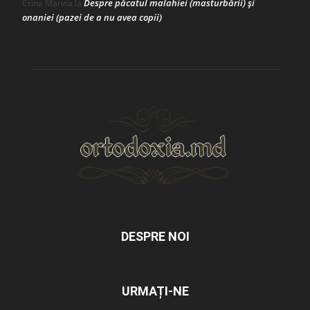
Despre păcatul malahiei (masturbării) şi
Crina Marina
la
onaniei (pazei de a nu avea copii)
DESPRE NOI
URMAȚI-NE