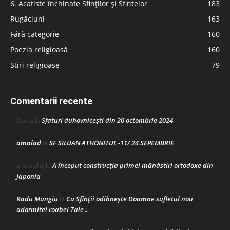
6. Acatiste închinate Sfinților și Sfintelor
183
Rugăciuni
163
Fără categorie
160
Poezia religioasă
160
Stiri religioase
79
Comentarii recente
Sfaturi duhovnicești din 20 octombrie 2024
Doina
la
amalad
SF SILUAN ATHONITUL -11/ 24 SEPEMBRIE
la
A început construcţia primei mănăstiri ortodoxe din
gheorghe
la
Japonia
Radu Mungiu
Cu Sfinții odihnește Doamne sufletul nou
la
adormitei roabei Tale…