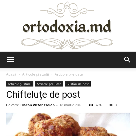
Ortodoxia.md
Acasă
Articole şi studii
Articole preluate
Articole şi studii
Articole preluate
Gustări de post
Chifteluțe de post
De către
Diacon Victor Casian
-
18 martie 2016
3236
0