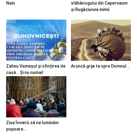
Nain
slăbănogului din Capernaum
și Rugăciunea inimii
Zaheu Vameșul și sfințirea de
Aruncă grija ta spre Domnul…
casă… Și nu numai!
Ziua Învierii, să ne luminăm
popoare…