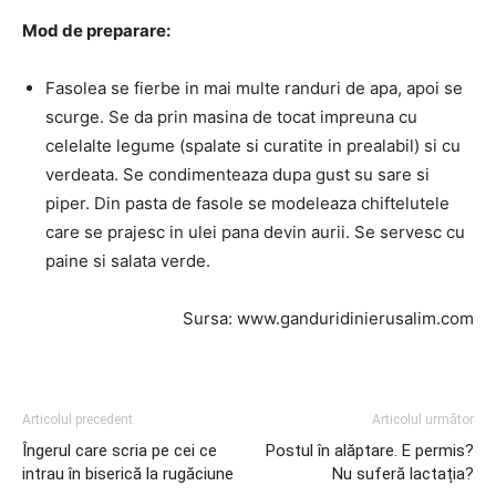
Mod de preparare:
Fasolea se fierbe in mai multe randuri de apa, apoi se
scurge. Se da prin masina de tocat impreuna cu
celelalte legume (spalate si curatite in prealabil) si cu
verdeata. Se condimenteaza dupa gust su sare si
piper. Din pasta de fasole se modeleaza chiftelutele
care se prajesc in ulei pana devin aurii. Se servesc cu
paine si salata verde.
Sursa: www.ganduridinierusalim.com
Articolul precedent
Articolul următor
Îngerul care scria pe cei ce
Postul în alăptare. E permis?
intrau în biserică la rugăciune
Nu suferă lactația?