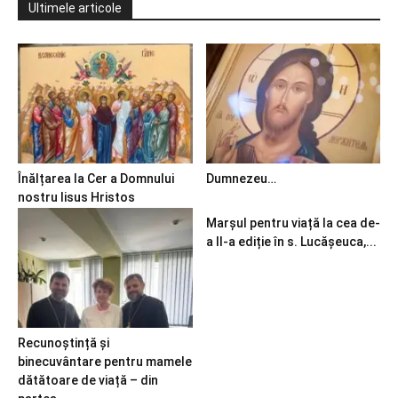
Ultimele articole
Înălțarea la Cer a Domnului
Dumnezeu…
nostru Iisus Hristos
Marșul pentru viață la cea de-
a II-a ediție în s. Lucășeuca,...
Recunoștință și
binecuvântare pentru mamele
dătătoare de viață – din