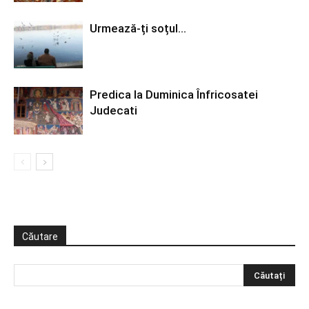
Urmează-ți soțul…
Predica la Duminica Înfricosatei
Judecati
Căutare