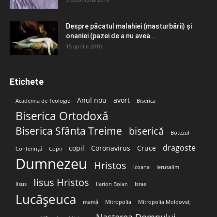
Despre păcatul malahiei (masturbării) şi
onaniei (pazei de a nu avea...
15 aprilie 2010
Etichete
Anul nou
avort
Academia de Teologie
Biserica
Biserica Ortodoxă
Biserica Sfânta Treime
biserică
Botezul
dragoste
copil
Coronavirus
Cruce
Conferință
Copii
Dumnezeu
Hristos
Icoana
Ierusalim
Iisus Hristos
Iisus
Ilarion Boian
Israel
Lucășeuca
mamă
Mitropolia
Mitropolia Moldovei;