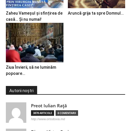
Zaheu Vameșul și sfințirea de
Aruncă grija ta spre Domnul…
casă… Și nu numai!
Ziua Învierii, să ne luminăm
popoare…
Autorii noștri
Preot Iulian Raţă
3878 ARTICOLE
6 COMENTARII
http://www.ortodoxia.md