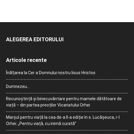
ALEGEREA EDITORULUI
Articole recente
Înălțarea la Cer a Domnului nostru Iisus Hristos
Dumnezeu…
Recunoștință și binecuvântare pentru mamele dătătoare de
viață – din partea preoților Vicariatului Orhei
Marșul pentru viață la cea de-a II-a ediție în s. Lucășeuca, r-l
Orhei: „Pentru viață, cu inimă curată”