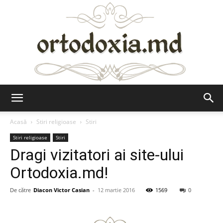
Ortodoxia.md
Acasă
Stiri religioase
Stiri
Stiri religioase
Stiri
Dragi vizitatori ai site-ului
Ortodoxia.md!
De către
Diacon Victor Casian
-
12 martie 2016
1569
0