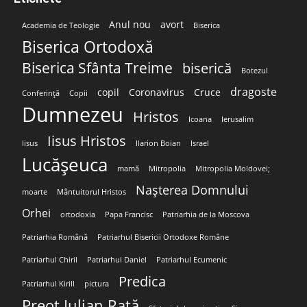
Anul nou
avort
Academia de Teologie
Biserica
Biserica Ortodoxă
Biserica Sfânta Treime
biserică
Botezul
dragoste
copil
Coronavirus
Cruce
Conferință
Copii
Dumnezeu
Hristos
Icoana
Ierusalim
Iisus Hristos
Iisus
Ilarion Boian
Israel
Lucășeuca
mamă
Mitropolia
Mitropolia Moldovei;
Nașterea Domnului
moarte
Mântuitorul Hristos
Orhei
ortodoxia
Papa Francisc
Patriarhia de la Moscova
Patriarhia Română
Patriarhul Bisericii Ortodoxe Române
Patriarhul Chiril
Patriarhul Daniel
Patriarhul Ecumenic
Predica
Patriarhul Kirill
pictura
Preot Iulian Rață