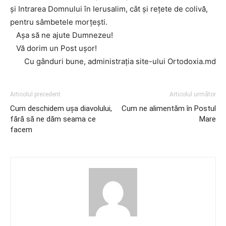
și Intrarea Domnului în Ierusalim, cât și rețete de colivă,
pentru sâmbetele morțești.
Așa să ne ajute Dumnezeu!
Vă dorim un Post ușor!
Cu gânduri bune, administrația site-ului Ortodoxia.md
Articolul precedent
Articolul următor
Cum deschidem ușa diavolului,
Cum ne alimentăm în Postul
fără să ne dăm seama ce
Mare
facem