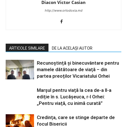
Diacon Victor Casian
http://www.ortodoxia.md
ARTICOLE SIMILARE
DE LA ACELAȘI AUTOR
Recunoștință și binecuvântare pentru
mamele dătătoare de viață – din
partea preoților Vicariatului Orhei
Marșul pentru viață la cea de-a II-a
ediție în s. Lucășeuca, r-l Orhei:
„Pentru viață, cu inimă curată”
Credința, care se stinge departe de
focul Bisericii