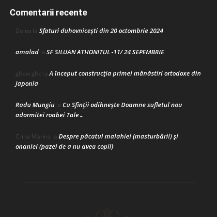
Comentarii recente
Sfaturi duhovnicești din 20 octombrie 2024
Doina
la
amalad
SF SILUAN ATHONITUL -11/ 24 SEPEMBRIE
la
A început construcţia primei mănăstiri ortodoxe din
gheorghe
la
Japonia
Radu Mungiu
Cu Sfinții odihnește Doamne sufletul nou
la
adormitei roabei Tale…
Despre păcatul malahiei (masturbării) şi
Crina Marina
la
onaniei (pazei de a nu avea copii)