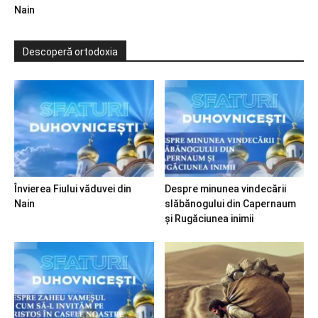
Nain
Descoperă ortodoxia
Învierea Fiului văduvei din
Despre minunea vindecării
Nain
slăbănogului din Capernaum
și Rugăciunea inimii