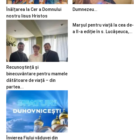
Înălțarea la Cer a Domnului
Dumnezeu…
nostru Iisus Hristos
Marșul pentru viață la cea de-
a II-a ediție în s. Lucășeuca,...
Recunoștință și
binecuvântare pentru mamele
dătătoare de viață – din
partea...
Învierea Fiului văduvei din