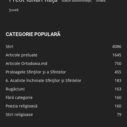
Sfaturi duhovnicești;
Sinaxa
Școală
CATEGORIE POPULARĂ
Stiri
4086
Articole preluate
1645
Articole Ortodoxia.md
750
Proloagele Sfinților și a Sfintelor
455
6. Acatiste închinate Sfinților și Sfintelor
183
Rugăciuni
163
Fără categorie
160
Poezia religioasă
160
Stiri religioase
79