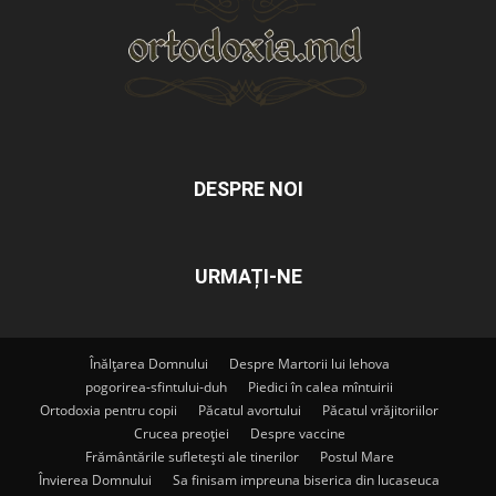
DESPRE NOI
URMAȚI-NE
Înălțarea Domnului
Despre Martorii lui Iehova
pogorirea-sfintului-duh
Piedici în calea mîntuirii
Ortodoxia pentru copii
Păcatul avortului
Păcatul vrăjitoriilor
Crucea preoției
Despre vaccine
Frământările sufletești ale tinerilor
Postul Mare
Învierea Domnului
Sa finisam impreuna biserica din lucaseuca