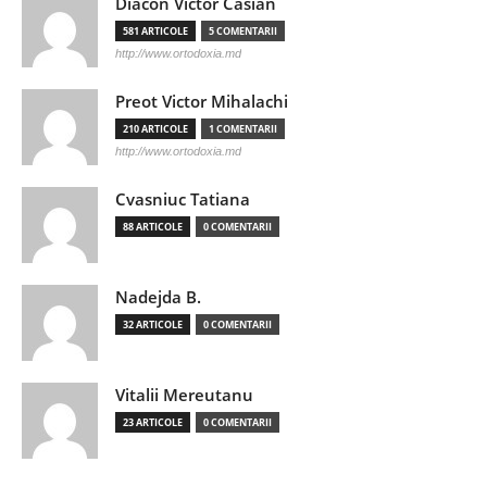
Diacon Victor Casian
581 ARTICOLE
5 COMENTARII
http://www.ortodoxia.md
Preot Victor Mihalachi
210 ARTICOLE
1 COMENTARII
http://www.ortodoxia.md
Cvasniuc Tatiana
88 ARTICOLE
0 COMENTARII
Nadejda B.
32 ARTICOLE
0 COMENTARII
Vitalii Mereutanu
23 ARTICOLE
0 COMENTARII