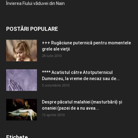
Învierea Fiului văduvei din Nain
POSTĂRI POPULARE
+++ Rugăciune puternică pentru momentele
grele ale vieţii
28 iulie 2010
**** Acatistul către Atotputernicul
Dumnezeu, la vreme de necaz sau de...
5 octombrie 2010
Despre păcatul malahiei (masturbării) şi
onaniei (pazei de a nu avea...
15 aprilie 2010
Etichete