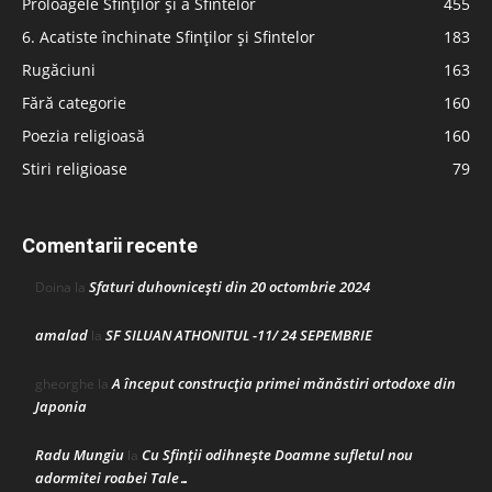
Proloagele Sfinților și a Sfintelor
455
6. Acatiste închinate Sfinților și Sfintelor
183
Rugăciuni
163
Fără categorie
160
Poezia religioasă
160
Stiri religioase
79
Comentarii recente
Sfaturi duhovnicești din 20 octombrie 2024
Doina
la
amalad
SF SILUAN ATHONITUL -11/ 24 SEPEMBRIE
la
A început construcţia primei mănăstiri ortodoxe din
gheorghe
la
Japonia
Radu Mungiu
Cu Sfinții odihnește Doamne sufletul nou
la
adormitei roabei Tale…