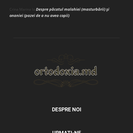
Despre păcatul malahiei (masturbării) şi
Crina Marina
la
onaniei (pazei de a nu avea copii)
DESPRE NOI
URMAȚI-NE