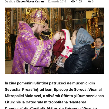
De către
Diacon Victor Casian
-
22 martie 2016
1105
0
În ziua pomenirii Sfinților patruzeci de mucenici din
Sevastia, Preasfințitul Ioan, Episcop de Soroca, Vicar al
Mitropoliei Moldovei, a săvârșit Sfânta și Dumnezeiasca
Liturghie la Catedrala mitropolitană “Nașterea
Domnului” din Capitală. Alături de Episcopul Vicar au