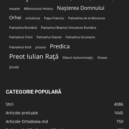
Nașterea Domnului
moarte
Mântuitorul Hristos
Orhei
ortodoxia
Papa Francisc
Patriarhia de la Moscova
Patriarhia Română
Patriarhul Bisericii Ortodoxe Române
Patriarhul Chiril
Patriarhul Daniel
Patriarhul Ecumenic
Predica
Patriarhul Kirill
pictura
Preot Iulian Rață
Sfaturi duhovnicești;
Sinaxa
Școală
CATEGORIE POPULARĂ
Stiri
4086
Articole preluate
1645
Articole Ortodoxia.md
750