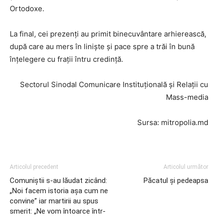
Ortodoxe.
La final, cei prezenți au primit binecuvântare arhierească,
după care au mers în liniște și pace spre a trăi în bună
înțelegere cu frații întru credință.
Sectorul Sinodal Comunicare Instituțională și Relații cu
Mass-media
Sursa: mitropolia.md
Articolul precedent
Articolul următor
Comuniștii s-au lăudat zicând:
Păcatul și pedeapsa
„Noi facem istoria aşa cum ne
convine” iar martirii au spus
smerit: „Ne vom întoarce într-