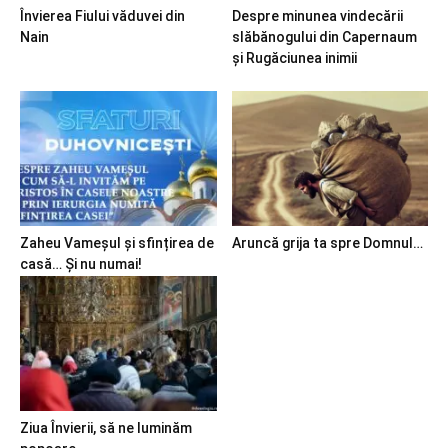
Învierea Fiului văduvei din
Despre minunea vindecării
Nain
slăbănogului din Capernaum
și Rugăciunea inimii
Zaheu Vameșul și sfințirea de
Aruncă grija ta spre Domnul…
casă… Și nu numai!
Ziua Învierii, să ne luminăm