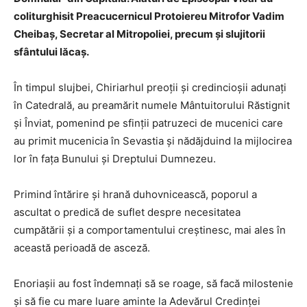
coliturghisit Preacucernicul Protoiereu Mitrofor Vadim
Cheibaș, Secretar al Mitropoliei, precum și slujitorii
sfântului lăcaș.
În timpul slujbei, Chiriarhul preoții și credincioșii adunați
în Catedrală, au preamărit numele Mântuitorului Răstignit
și Înviat, pomenind pe sfinții patruzeci de mucenici care
au primit mucenicia în Sevastia și nădăjduind la mijlocirea
lor în fața Bunului și Dreptului Dumnezeu.
Primind întărire și hrană duhovnicească, poporul a
ascultat o predică de suflet despre necesitatea
cumpătării și a comportamentului creștinesc, mai ales în
această perioadă de asceză.
Enoriașii au fost îndemnați să se roage, să facă milostenie
și să fie cu mare luare aminte la Adevărul Credinței