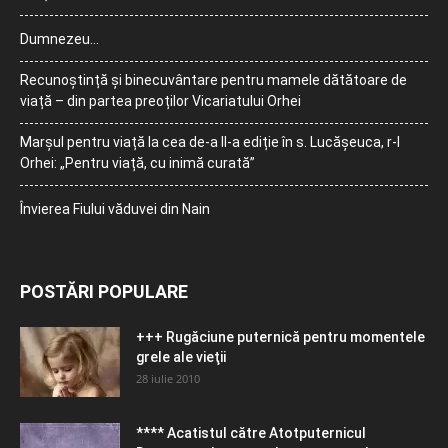
Dumnezeu…
Recunoștință și binecuvântare pentru mamele dătătoare de
viață – din partea preoților Vicariatului Orhei
Marșul pentru viață la cea de-a II-a ediție în s. Lucășeuca, r-l
Orhei: „Pentru viață, cu inimă curată”
Învierea Fiului văduvei din Nain
POSTĂRI POPULARE
+++ Rugăciune puternică pentru momentele
grele ale vieţii
28 iulie 2010
**** Acatistul către Atotputernicul