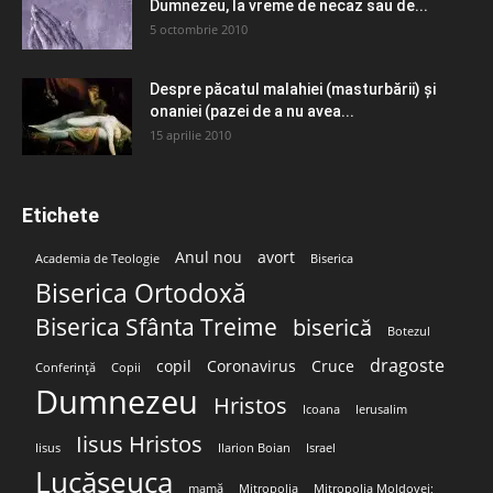
Dumnezeu, la vreme de necaz sau de...
5 octombrie 2010
Despre păcatul malahiei (masturbării) şi
onaniei (pazei de a nu avea...
15 aprilie 2010
Etichete
Anul nou
avort
Academia de Teologie
Biserica
Biserica Ortodoxă
Biserica Sfânta Treime
biserică
Botezul
dragoste
copil
Coronavirus
Cruce
Conferință
Copii
Dumnezeu
Hristos
Icoana
Ierusalim
Iisus Hristos
Iisus
Ilarion Boian
Israel
Lucășeuca
mamă
Mitropolia
Mitropolia Moldovei;