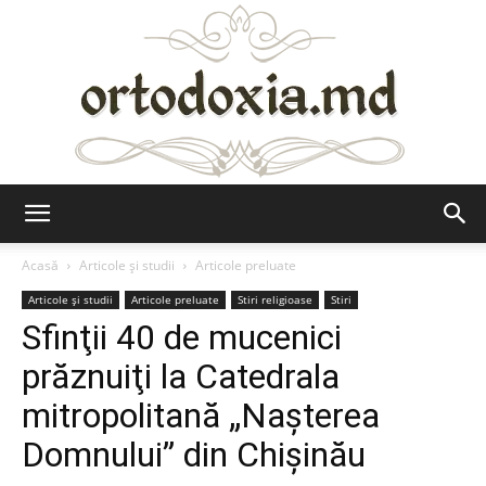
Ortodoxia.md
Acasă
Articole şi studii
Articole preluate
Articole şi studii
Articole preluate
Stiri religioase
Stiri
Sfinţii 40 de mucenici
prăznuiţi la Catedrala
mitropolitană „Nașterea
Domnului” din Chişinău