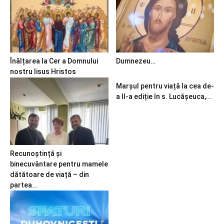
Înălțarea la Cer a Domnului
Dumnezeu…
nostru Iisus Hristos
Marșul pentru viață la cea de-
a II-a ediție în s. Lucășeuca,...
Recunoștință și
binecuvântare pentru mamele
dătătoare de viață – din
partea...