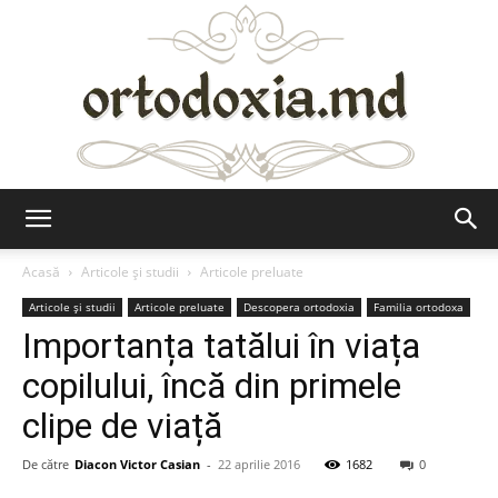
Ortodoxia.md
Acasă
Articole şi studii
Articole preluate
Articole şi studii
Articole preluate
Descopera ortodoxia
Familia ortodoxa
Importanța tatălui în viața
copilului, încă din primele
clipe de viață
De către
Diacon Victor Casian
-
22 aprilie 2016
1682
0