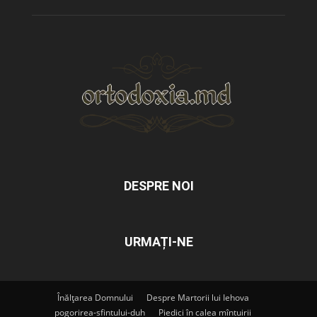
DESPRE NOI
URMAȚI-NE
Înălțarea Domnului
Despre Martorii lui Iehova
pogorirea-sfintului-duh
Piedici în calea mîntuirii