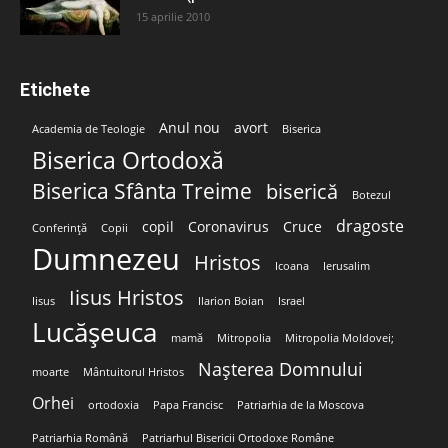
15 aprilie 2010
Etichete
Anul nou
avort
Academia de Teologie
Biserica
Biserica Ortodoxă
Biserica Sfânta Treime
biserică
Botezul
dragoste
copil
Coronavirus
Cruce
Conferință
Copii
Dumnezeu
Hristos
Icoana
Ierusalim
Iisus Hristos
Iisus
Ilarion Boian
Israel
Lucășeuca
mamă
Mitropolia
Mitropolia Moldovei;
Nașterea Domnului
moarte
Mântuitorul Hristos
Orhei
ortodoxia
Papa Francisc
Patriarhia de la Moscova
Patriarhia Română
Patriarhul Bisericii Ortodoxe Române