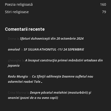
Poezia religioasă
160
Stiri religioase
79
Comentarii recente
Sfaturi duhovnicești din 20 octombrie 2024
Doina
la
amalad
SF SILUAN ATHONITUL -11/ 24 SEPEMBRIE
la
A început construcţia primei mănăstiri ortodoxe din
gheorghe
la
Japonia
Radu Mungiu
Cu Sfinții odihnește Doamne sufletul nou
la
adormitei roabei Tale…
Despre păcatul malahiei (masturbării) şi
Crina Marina
la
onaniei (pazei de a nu avea copii)