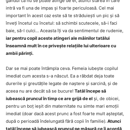
gândul că nu se poate atinge de el, atunci starea în care
intră va fi una de impas şi foarte periculoasă. Cel mai
important în acest caz este să te străduieşti un pic şi să
înveţi încetul cu încetul: să schimbi scutecele, să-i faci
baie, să-l culci… Aceasta îţi va da sentimentul de rudenie,
iar pentru copil aceste atingeri ale mâinilor tatălui
înseamnă mult în ce priveşte relaţiile lui ulterioare cu
ambii părinţi.
Dar se mai poate întâmpla ceva. Femeia iubeşte copilul
imediat cum acesta s-a născut. Ea a răbdat deja toate
durerile şi greutăţile legate de naştere şi sarcină, şi de
aceea nu are decât să se bucure!
Tatăl începe să
iubească pruncul în timp ce are grijă de el
şi, de obicei,
pentru un boţ ieşit din maternitate nu simte mari emoţii
imediat (doar dacă acest prunc a fost foarte mult aşteptat,
după o perioadă îndelungată fără copii în familie).
Atunci
tatăl începe să iubească pruncul pe măsură ce îi acordă