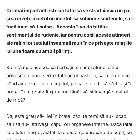
Cel mai important este ca tatăl să se străduiască un pic
şi să înveţe încetul cu încetul: să schimbe scutecele, să-i
facă baie, să-l culce… Aceasta îi va da tatălui
sentimentul de rudenie, iar pentru copil aceste atingeri
ale mâinilor tatălui înseamnă mult în ce priveşte relaţiile
lui ulterioare cu ambii părinţi.
Se întâmplă adesea ca bărbaţii, chiar și atunci când
privesc cu mare seriozitate actul naşterii, să aibă un șoc
când au de-a face cu copilul, pe care le e frică să-l ia şi în
braţe. Cum poate fi ajutat un tânăr să-şi învingă o astfel
de frică?
Da, este greu să-l iei în braţe, căci te temi să nu-l scapi
sau să nu-i striveşti capul ori organele interne. Dacă tatăl
copilului merge, astfel, la o distanţă oarecare de copil, cu