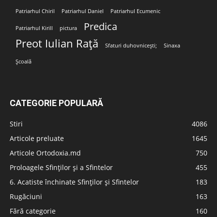
Patriarhul Chiril
Patriarhul Daniel
Patriarhul Ecumenic
Predica
Patriarhul Kirill
pictura
Preot Iulian Rață
Sfaturi duhovnicești;
Sinaxa
Școală
CATEGORIE POPULARĂ
Stiri
4086
Articole preluate
1645
Articole Ortodoxia.md
750
Proloagele Sfinților și a Sfintelor
455
6. Acatiste închinate Sfinților și Sfintelor
183
Rugăciuni
163
Fără categorie
160