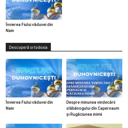
Învierea Fiului văduvei din
Nain
Descoperă ortodoxia
Învierea Fiului văduvei din
Despre minunea vindecării
Nain
slăbănogului din Capernaum
și Rugăciunea inimii