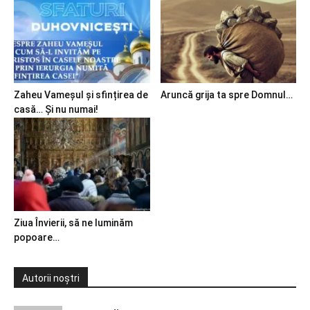
Zaheu Vameșul și sfințirea de
Aruncă grija ta spre Domnul…
casă… Și nu numai!
Ziua Învierii, să ne luminăm
popoare…
Autorii noștri