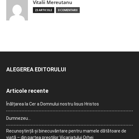
Vitalii Mereutanu
23 ARTICOLE
0 COMENTARII
ALEGEREA EDITORULUI
Articole recente
Înălțarea la Cer a Domnului nostru Iisus Hristos
Dumnezeu…
Recunoștință și binecuvântare pentru mamele dătătoare de
viață – din partea preoților Vicariatului Orhei