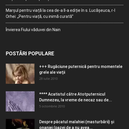
Marșul pentru viață la cea de-a II-a ediție în s. Lucășeuca, r-l
Orhei: „Pentru viață, cu inimă curată”
Învierea Fiului văduvei din Nain
POSTĂRI POPULARE
+++ Rugăciune puternică pentru momentele
grele ale vieţii
28 iulie 2010
**** Acatistul către Atotputernicul
Dumnezeu, la vreme de necaz sau de...
5 octombrie 2010
Despre păcatul malahiei (masturbării) şi
onaniei (pazei de a nu avea...