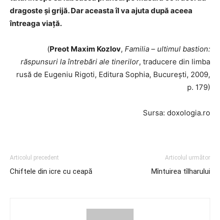
dragoste şi grijă. Dar aceasta îl va ajuta după aceea
întreaga viaţă.
(
Preot Maxim Kozlov
,
Familia – ultimul bastion:
răspunsuri la întrebări ale tinerilor
, traducere din limba
rusă de Eugeniu Rigoti, Editura Sophia, București, 2009,
p. 179)
Sursa: doxologia.ro
Articolul precedent
Articolul următor
Chiftele din icre cu ceapă
Mîntuirea tîlharului