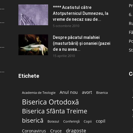
Pr
**** Acatistul către
Atotputernicul Dumnezeu, la
6.
vreme de necaz sau de...
R
5 octombrie 2010
Fă
Despre păcatul malahiei
Po
(masturbării) şi onaniei (pazei
de a nu avea...
St
15 aprilie 2010
C
Etichete
Anul nou
avort
Academia de Teologie
Biserica
Biserica Ortodoxă
Biserica Sfânta Treime
biserică
copil
Botezul
Conferință
Copii
dragoste
Coronavirus
Cruce