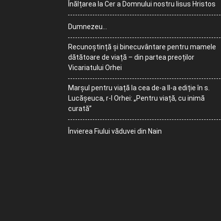
Înălțarea la Cer a Domnului nostru Iisus Hristos
Dumnezeu…
Recunoștință și binecuvântare pentru mamele
dătătoare de viață – din partea preoților
Vicariatului Orhei
Marșul pentru viață la cea de-a II-a ediție în s.
Lucășeuca, r-l Orhei: „Pentru viață, cu inimă
curată”
Învierea Fiului văduvei din Nain