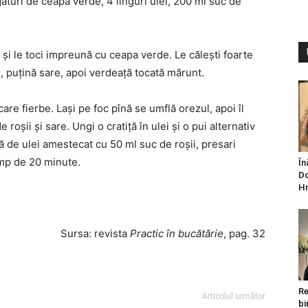
ături de ceapă verde, 4 linguri ulei, 200 ml suc de
i și le toci impreună cu ceapa verde. Le călești foarte
ii, puțină sare, apoi verdeață tocată mărunt.
care fierbe. Lași pe foc pînă se umflă orezul, apoi îl
roșii și sare. Ungi o cratiță în ulei și o pui alternativ
gură de ulei amestecat cu 50 ml suc de roșii, presari
timp de 20 minute.
În
Do
Hr
Sursa:
revista
Practic în bucătărie
, pag. 32
Re
Articolul următor
bi