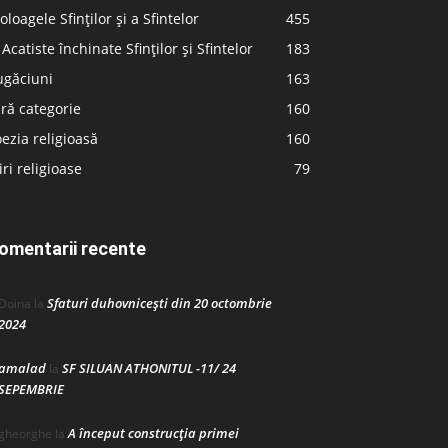
oloagele Sfinților și a Sfintelor
455
 Acatiste închinate Sfinților și Sfintelor
183
ugăciuni
163
ră categorie
160
ezia religioasă
160
iri religioase
79
omentarii recente
Sfaturi duhovnicești din 20 octombrie
Doina
la
2024
amalad
SF SILUAN ATHONITUL -11/ 24
la
SEPEMBRIE
A început construcţia primei
gheorghe
la