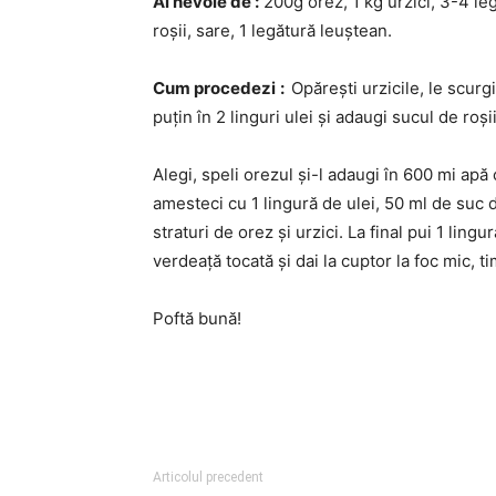
Ai nevoie de :
200g orez, 1 kg urzici, 3-4 leg
roșii, sare, 1 legătură leuștean.
Cum procedezi
:
Opărești urzicile, le scurg
puțin în 2 linguri ulei și adaugi sucul de roș
Alegi, speli orezul și-l adaugi în 600 mi apă 
amesteci cu 1 lingură de ulei, 50 ml de suc de 
straturi de orez și urzici. La final pui 1 lin
verdeață tocată și dai la cuptor la foc mic, 
Poftă bună!
Articolul precedent