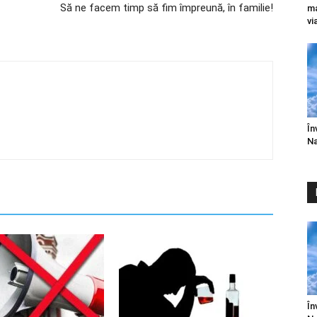
Să ne facem timp să fim împreună, în familie!
ma
vi
În
Na
În