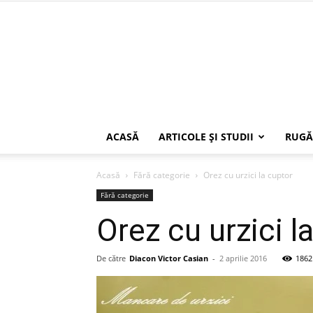
ACASĂ
ARTICOLE ŞI STUDII
RUGĂ
Acasă
Fără categorie
Orez cu urzici la cuptor
Fără categorie
Orez cu urzici l
De către
Diacon Victor Casian
-
2 aprilie 2016
1862