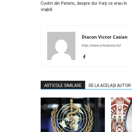
Cuvînt din Pateric, despre doi frați ce erau în
vrajbă
Diacon Victor Casian
http://www.ortodoxia.md
ARTICOLE SIMILARE
DE LA ACELAȘI AUTOR