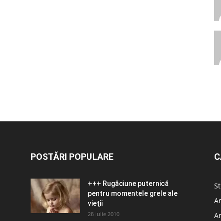
POSTĂRI POPULARE
C
+++ Rugăciune puternică
St
pentru momentele grele ale
Ar
vieţii
28 iulie 2010
Ar