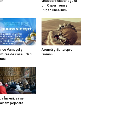
in
vindecării slăbănogului
din Capernaum și
Rugăciunea inimii
heu Vameșul și
Aruncă grija ta spre
ințirea de casă… Și nu
Domnul…
mai!
ua Învierii, să ne
minăm popoare…