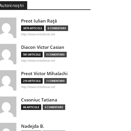
Autorii noștri
Preot Iulian Raţă
3878 ARTICOLE
6 COMENTARII
http://www.ortodoxia.md
Diacon Victor Casian
581 ARTICOLE
5 COMENTARII
http://www.ortodoxia.md
Preot Victor Mihalachi
210 ARTICOLE
1 COMENTARII
http://www.ortodoxia.md
Cvasniuc Tatiana
88 ARTICOLE
0 COMENTARII
Nadejda B.