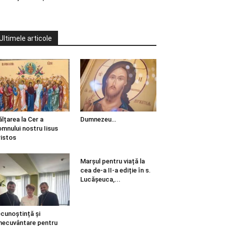
Ultimele articole
ălțarea la Cer a
Dumnezeu…
mnului nostru Iisus
istos
Marșul pentru viață la
cea de-a II-a ediție în s.
Lucășeuca,...
cunoștință și
necuvântare pentru