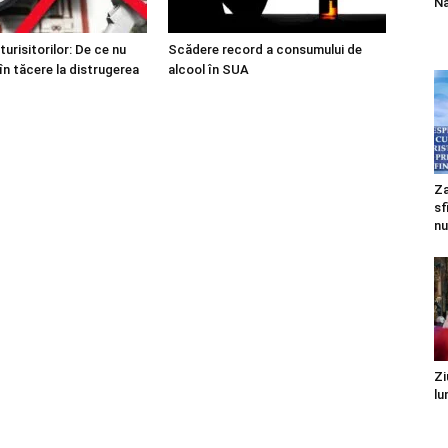
Na
urisitorilor: De ce nu
Scădere record a consumului de
în tăcere la distrugerea
alcool în SUA
Za
sf
nu
Zi
lu