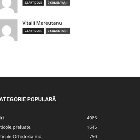
32 ARTICOLE
0 COMENTARII
Vitalii Mereutanu
23 ARTICOLE
0 COMENTARII
ATEGORIE POPULARĂ
iri
4086
ticole preluate
1645
ticole Ortodoxia.md
750