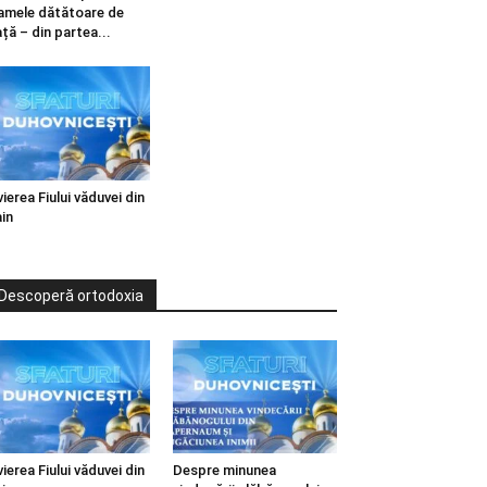
mele dătătoare de
ață – din partea...
vierea Fiului văduvei din
in
Descoperă ortodoxia
vierea Fiului văduvei din
Despre minunea