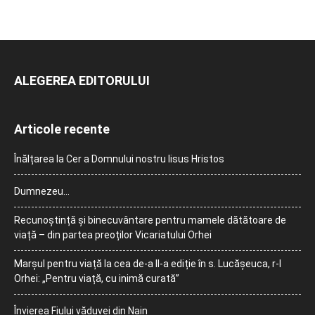
ALEGEREA EDITORULUI
Articole recente
Înălțarea la Cer a Domnului nostru Iisus Hristos
Dumnezeu…
Recunoștință și binecuvântare pentru mamele dătătoare de
viață – din partea preoților Vicariatului Orhei
Marșul pentru viață la cea de-a II-a ediție în s. Lucășeuca, r-l
Orhei: „Pentru viață, cu inimă curată”
Învierea Fiului văduvei din Nain