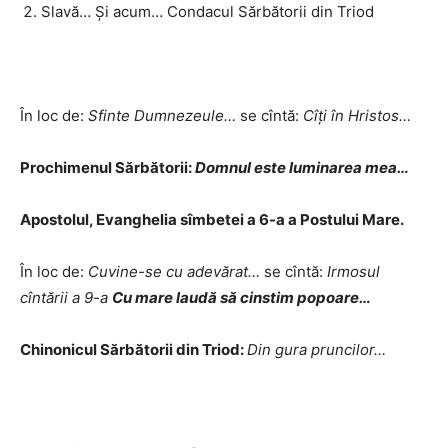
Slavă… Și acum… Condacul Sărbătorii din Triod
În loc de:
Sfinte Dumnezeule…
se cîntă:
Cîți în Hristos…
Prochimenul Sărbătorii:
Domnul este luminarea mea…
Apostolul, Evanghelia sîmbetei a 6-a a Postului Mare.
În loc de:
Cuvine-se cu adevărat…
se cîntă:
Irmosul
cîntării a 9-a
Cu mare laudă să cinstim popoare…
Chinonicul Sărbătorii din Triod:
Din gura pruncilor…