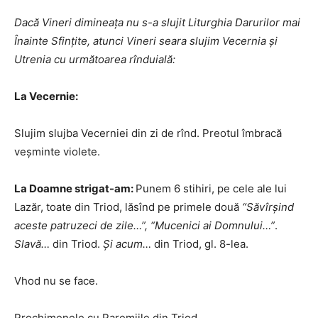
Dacă Vineri dimineața nu s-a slujit Liturghia Darurilor mai
Înainte Sfințite, atunci Vineri seara slujim Vecernia și
Utrenia cu următoarea rînduială:
La Vecernie:
Slujim slujba Vecerniei din zi de rînd. Preotul îmbracă
veșminte violete.
La Doamne strigat-am:
Punem 6 stihiri, pe cele ale lui
Lazăr, toate din Triod, lăsînd pe primele două
“Săvîrșind
aceste patruzeci de zile…”, “Mucenici ai Domnului…”
.
Slavă…
din Triod.
Și acum…
din Triod, gl. 8-lea.
Vhod nu se face.
Prochimenele cu Paremiile din Triod.