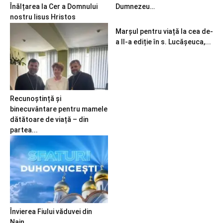
Înălțarea la Cer a Domnului
Dumnezeu…
nostru Iisus Hristos
Marșul pentru viață la cea de-
a II-a ediție în s. Lucășeuca,...
Recunoștință și
binecuvântare pentru mamele
dătătoare de viață – din
partea...
Învierea Fiului văduvei din
Nain