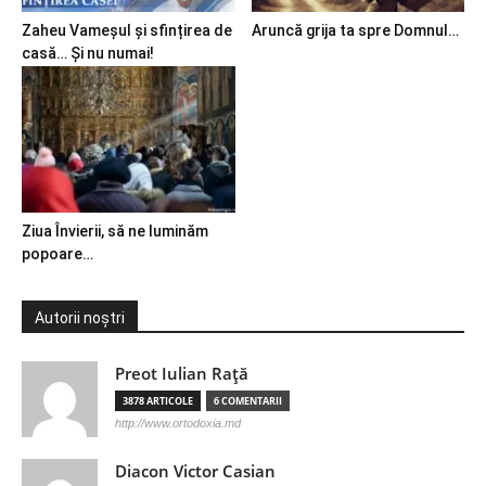
Zaheu Vameșul și sfințirea de
Aruncă grija ta spre Domnul…
casă… Și nu numai!
Ziua Învierii, să ne luminăm
popoare…
Autorii noștri
Preot Iulian Raţă
3878 ARTICOLE
6 COMENTARII
http://www.ortodoxia.md
Diacon Victor Casian