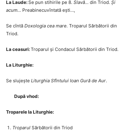
La Laude:
Se pun stihirile pe 8.
Slavă…
din Triod.
Și
acum…
Preabinecuvîntată ești…,
Se cîntă
Doxologia cea mare.
Troparul Sărbătorii din
Triod.
La ceasuri:
Troparul și Condacul Sărbătorii din Triod.
La Liturghie:
Se slujește
Liturghia Sfîntului Ioan Gură de Aur
.
După vhod:
Troparele la Liturghie:
Troparul
Sărbătorii din Triod