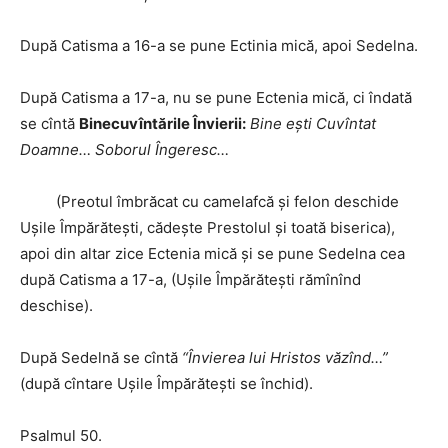
După Catisma a 16-a se pune Ectinia mică, apoi Sedelna.
După Catisma a 17-a, nu se pune Ectenia mică, ci îndată
se cîntă
Binecuvîntările Învierii:
Bine ești Cuvîntat
Doamne… Soborul Îngeresc…
(Preotul îmbrăcat cu camelafcă și felon deschide
Ușile Împărătești, cădește Prestolul și toată biserica),
apoi din altar zice Ectenia mică și se pune Sedelna cea
după Catisma a 17-a, (Ușile Împărătești rămînînd
deschise).
După Sedelnă se cîntă
“Învierea lui Hristos văzînd…”
(după cîntare Ușile Împărătești se închid).
Psalmul 50.