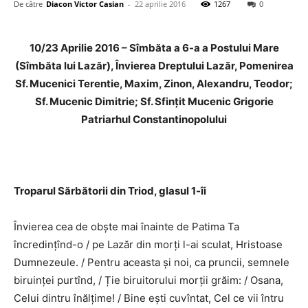
De către
Diacon Victor Casian
-
22 aprilie 2016
1267
0
10/23 Aprilie 2016 – Sîmbăta a 6-a a Postului Mare
(Sîmbăta lui Lazăr), Învierea Dreptului Lazăr, Pomenirea
Sf. Mucenici Terentie, Maxim, Zinon, Alexandru, Teodor;
Sf. Mucenic Dimitrie; Sf. Sfințit Mucenic Grigorie
Patriarhul Constantinopolului
Troparul Sărbătorii din Triod, glasul 1-îi
Învierea cea de obște mai înainte de Patima Ta
încredințînd-o / pe Lazăr din morți l-ai sculat, Hristoase
Dumnezeule. / Pentru aceasta și noi, ca pruncii, semnele
biruinței purtînd, / Ție biruitorului morții grăim: / Osana,
Celui dintru înălțime! / Bine ești cuvîntat, Cel ce vii întru