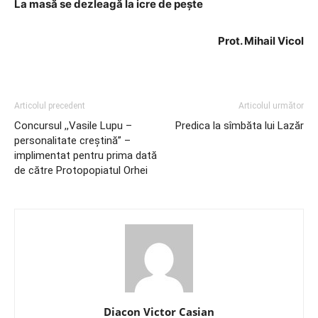
La masă se dezleagă la icre de pește
Prot. Mihail Vicol
Articolul precedent
Articolul următor
Concursul ,,Vasilе Lupu –
Predica la sîmbăta lui Lazăr
pеrsоnalitatе сrеștină” –
implimentat pentru prima dată
de către Protopopiatul Orhei
Diacon Victor Casian