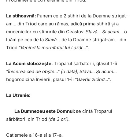
La stihoavnă:
Punem cele 2 stihiri de la Doamne strigat-
am… din Triod care au rămas, adică prima stihiră și a
mucenicilor cu stihurile din Ceaslov.
Slavă… Și acum…
o
luăm pe cea de la
Slavă…
de la Doamne strigat-am… din
Triod
“Venind la mormîntul lui Lazăr…”
.
La Acum slobozeşte:
Troparul sărbătorii, glasul 1-îi
“Învierea cea de obște…” (o dată), Slavă… Și acum…
bogorodicina Învierii, glasul 1-îi
“Gavriil zicînd…”
.
La Utrenie:
La Dumnezeu este Domnul:
se cîntă Troparul
sărbătorii din Triod
(de 3 ori).
Catismele a 16-a și a 17-a.