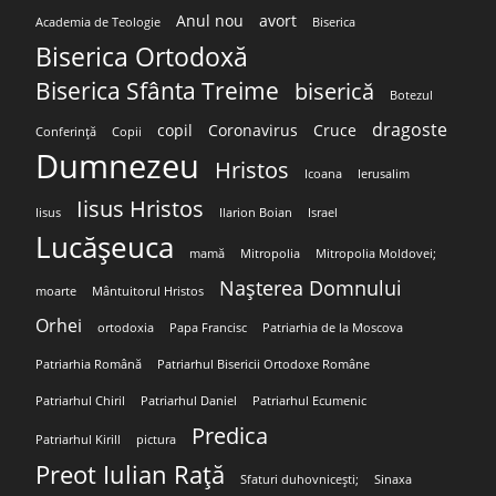
Anul nou
avort
Academia de Teologie
Biserica
Biserica Ortodoxă
Biserica Sfânta Treime
biserică
Botezul
dragoste
copil
Coronavirus
Cruce
Conferință
Copii
Dumnezeu
Hristos
Icoana
Ierusalim
Iisus Hristos
Iisus
Ilarion Boian
Israel
Lucășeuca
mamă
Mitropolia
Mitropolia Moldovei;
Nașterea Domnului
moarte
Mântuitorul Hristos
Orhei
ortodoxia
Papa Francisc
Patriarhia de la Moscova
Patriarhia Română
Patriarhul Bisericii Ortodoxe Române
Patriarhul Chiril
Patriarhul Daniel
Patriarhul Ecumenic
Predica
Patriarhul Kirill
pictura
Preot Iulian Rață
Sfaturi duhovnicești;
Sinaxa