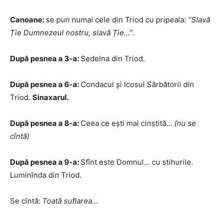
Canoane:
se pun numai cele din Triod cu pripeala:
“Slavă
Ție Dumnezeul nostru, slavă Ție…”
.
După pesnea a 3-a:
Sedelna din Triod.
După pesnea a 6-a:
Condacul şi Icosul Sărbătorii din
Triod.
Sinaxarul.
După pesnea a 8-a:
Ceea ce eşti mai cinstită…
(nu se
cîntă)
După pesnea a 9-a:
Sfînt este Domnul… cu stihurile.
Luminînda din Triod.
Se cîntă:
Toată suflarea…