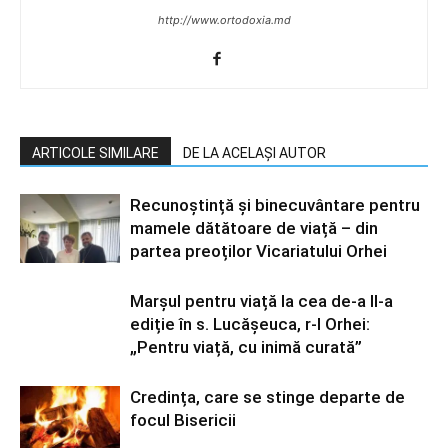
http://www.ortodoxia.md
ARTICOLE SIMILARE
DE LA ACELAȘI AUTOR
Recunoștință și binecuvântare pentru
mamele dătătoare de viață – din
partea preoților Vicariatului Orhei
Marșul pentru viață la cea de-a II-a
ediție în s. Lucășeuca, r-l Orhei:
„Pentru viață, cu inimă curată”
Credința, care se stinge departe de
focul Bisericii