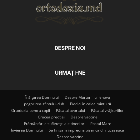
DESPRE NOI
URMAȚI-NE
Înălțarea Domnului
Despre Martorii lui Iehova
pogorirea-sfintului-duh
Piedici în calea mîntuirii
Ortodoxia pentru copii
Păcatul avortului
Păcatul vrăjitoriilor
Crucea preoției
Despre vaccine
Frământările sufletești ale tinerilor
Postul Mare
Învierea Domnului
Sa finisam impreuna biserica din lucaseuca
Despre vaccine