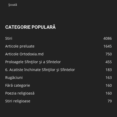
Școală
CATEGORIE POPULARĂ
Stiri
4086
Articole preluate
1645
Articole Ortodoxia.md
750
Proloagele Sfinților și a Sfintelor
455
6. Acatiste închinate Sfinților și Sfintelor
183
Rugăciuni
163
Fără categorie
160
Poezia religioasă
160
Stiri religioase
79