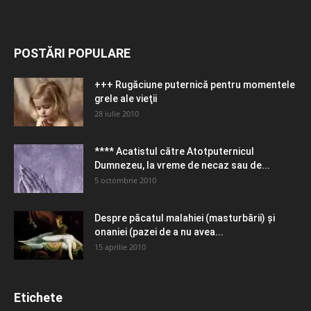
POSTĂRI POPULARE
+++ Rugăciune puternică pentru momentele
grele ale vieţii
28 iulie 2010
**** Acatistul către Atotputernicul
Dumnezeu, la vreme de necaz sau de...
5 octombrie 2010
Despre păcatul malahiei (masturbării) şi
onaniei (pazei de a nu avea...
15 aprilie 2010
Etichete