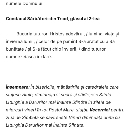
numele Domnului.
Condacul Sărbătorii din Triod, glasul al 2-lea
Bucuria tuturor, Hristos adevărul, / lumina, viața și
învierea lumii, / celor de pe pămînt S-a arătat cu a Sa
bunătate / și S-a făcut chip învierii, / dînd tuturor
dumnezeiasca iertare.
Însemnare:
În bisericile, mănăstirile şi catedralele care
slujesc zilnic, dimineața și seara și săvîrşesc Sfînta
Liturghie a Darurilor mai Înainte Sfinţite în zilele de
miercuri vineri în tot Postul Mare, slujba
Vecerniei
pentru
ziua de Sîmbătă se săvîrșește Vineri dimineața unită cu
Liturghia Darurilor mai Înainte Sfințite.