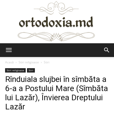
Ortodoxia.md
Acasă
Stiri religioase
Stiri
Stiri religioase
Stiri
Rînduiala slujbei în sîmbăta a
6-a a Postului Mare (Sîmbăta
lui Lazăr), Învierea Dreptului
Lazăr