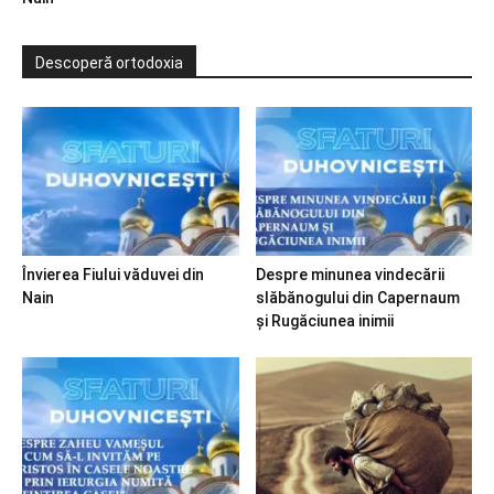
Descoperă ortodoxia
Învierea Fiului văduvei din
Despre minunea vindecării
Nain
slăbănogului din Capernaum
și Rugăciunea inimii