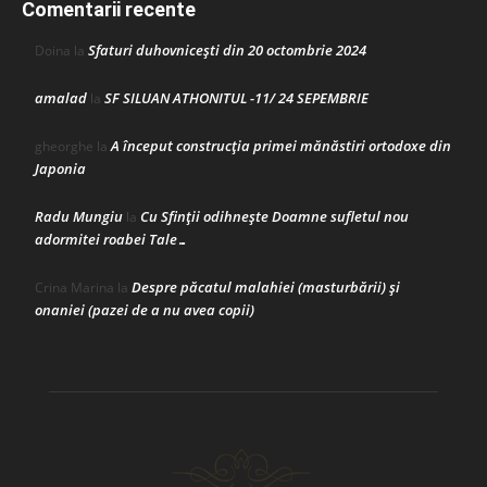
Comentarii recente
Sfaturi duhovnicești din 20 octombrie 2024
Doina
la
amalad
SF SILUAN ATHONITUL -11/ 24 SEPEMBRIE
la
A început construcţia primei mănăstiri ortodoxe din
gheorghe
la
Japonia
Radu Mungiu
Cu Sfinții odihnește Doamne sufletul nou
la
adormitei roabei Tale…
Despre păcatul malahiei (masturbării) şi
Crina Marina
la
onaniei (pazei de a nu avea copii)