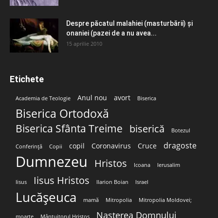
Despre păcatul malahiei (masturbării) şi
onaniei (pazei de a nu avea...
15 aprilie 2010
Etichete
Anul nou
avort
Academia de Teologie
Biserica
Biserica Ortodoxă
Biserica Sfânta Treime
biserică
Botezul
dragoste
copil
Coronavirus
Cruce
Conferință
Copii
Dumnezeu
Hristos
Icoana
Ierusalim
Iisus Hristos
Iisus
Ilarion Boian
Israel
Lucășeuca
mamă
Mitropolia
Mitropolia Moldovei;
Nașterea Domnului
moarte
Mântuitorul Hristos