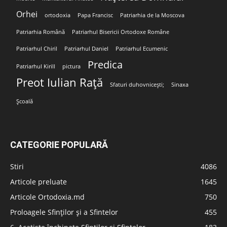
Orhei
ortodoxia
Papa Francisc
Patriarhia de la Moscova
Patriarhia Română
Patriarhul Bisericii Ortodoxe Române
Patriarhul Chiril
Patriarhul Daniel
Patriarhul Ecumenic
Predica
Patriarhul Kirill
pictura
Preot Iulian Rață
Sfaturi duhovnicești;
Sinaxa
Școală
CATEGORIE POPULARĂ
Stiri
4086
Articole preluate
1645
Articole Ortodoxia.md
750
Proloagele Sfinților și a Sfintelor
455