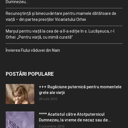
Dumnezeu…
Recunoștință și binecuvântare pentru mamele dătătoare de
viață – din partea preoților Vicariatului Orhei
Marșul pentru viață la cea de-a II-a ediție în s. Lucășeuca, r-l
Orhei: „Pentru viață, cu inimă curată”
Învierea Fiului văduvei din Nain
POSTĂRI POPULARE
+++ Rugăciune puternică pentru momentele
grele ale vieţii
28 iulie 2010
**** Acatistul către Atotputernicul
Dumnezeu, la vreme de necaz sau de...
5 octombrie 2010