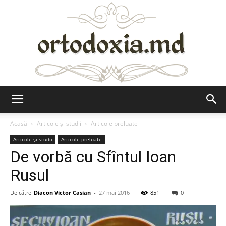
Ortodoxia.md
Acasă
Articole şi studii
Articole preluate
Articole şi studii
Articole preluate
De vorbă cu Sfîntul Ioan
Rusul
De către
Diacon Victor Casian
-
27 mai 2016
851
0