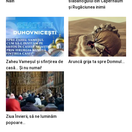
Nain
slăbănogului din Capernaum
și Rugăciunea inimii
Zaheu Vameșul și sfințirea de
Aruncă grija ta spre Domnul…
casă… Și nu numai!
Ziua Învierii, să ne luminăm
popoare…