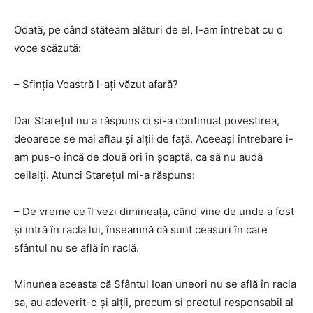
Odată, pe când stăteam alături de el, l-am întrebat cu o
voce scăzută:
– Sfinţia Voastră l-aţi văzut afară?
Dar Stareţul nu a răspuns ci şi-a continuat povestirea,
deoarece se mai aflau şi alţii de faţă. Aceeaşi întrebare i-
am pus-o încă de două ori în şoaptă, ca să nu audă
ceilalţi. Atunci Stareţul mi-a răspuns:
– De vreme ce îl vezi dimineaţa, când vine de unde a fost
şi intră în racla lui, înseamnă că sunt ceasuri în care
sfântul nu se află în raclă.
Minunea aceasta că Sfântul Ioan uneori nu se află în racla
sa, au adeverit-o şi alţii, precum şi preotul responsabil al