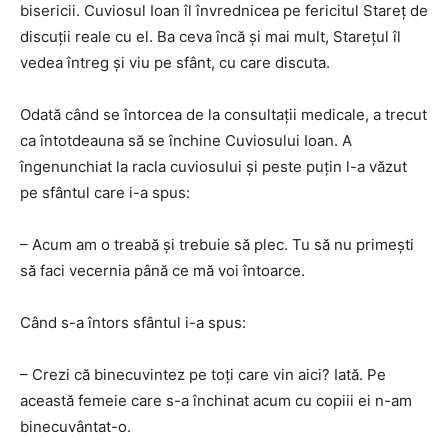
bisericii. Cuviosul Ioan îl învrednicea pe fericitul Stareţ de
discuţii reale cu el. Ba ceva încă şi mai mult, Stareţul îl
vedea întreg şi viu pe sfânt, cu care discuta.
Odată când se întorcea de la consultaţii medicale, a trecut
ca întotdeauna să se închine Cuviosului Ioan. A
îngenunchiat la racla cuviosului şi peste puţin l-a văzut
pe sfântul care i-a spus:
– Acum am o treabă şi trebuie să plec. Tu să nu primeşti
să faci vecernia până ce mă voi întoarce.
Când s-a întors sfântul i-a spus:
– Crezi că binecuvintez pe toţi care vin aici? Iată. Pe
această femeie care s-a închinat acum cu copiii ei n-am
binecuvântat-o.