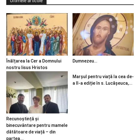
Ultimele articole
Înălțarea la Cer a Domnului
Dumnezeu…
nostru Iisus Hristos
Marșul pentru viață la cea de-
a II-a ediție în s. Lucășeuca,...
Recunoștință și
binecuvântare pentru mamele
dătătoare de viață – din
partea...