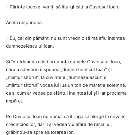
– Părinte Iocove, veniţi să liturghisiţi la Cuviosul Ioan.
Acela răspundea:
– Eu, cel din pământ, nu sunt vrednic să mă aflu înaintea
dumnezeiescului Ioan.
Şi întotdeauna când pronunţa numele Cuviosului Ioan,
căruia adeseori îi spunea „dumnezeiescul Ioan” şi
„mărturisitorul”, la cuvintele „dumnezeiescul” şi
„mărturisitorul” vocea lui lua un ton de măreţie solemnă,
ca şi cum ar vedea pe sfântul înaintea lui şi l-ar proclama
împărat.
Pe Cuviosul Ioan nu numai că îl ruga să alerge la nevoile
credincioşilor, dar îl şi vedea viu afară de racla lui,
grăbindu-se spre ajutorarea lor.