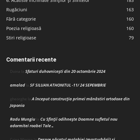
6. Acatiste închinate Sfinților și Sfintelor
183
Rugăciuni
163
Fără categorie
160
Poezia religioasă
160
Stiri religioase
79
Comentarii recente
Sfaturi duhovnicești din 20 octombrie 2024
Doina
la
amalad
SF SILUAN ATHONITUL -11/ 24 SEPEMBRIE
la
A început construcţia primei mănăstiri ortodoxe din
gheorghe
la
Japonia
Radu Mungiu
Cu Sfinții odihnește Doamne sufletul nou
la
adormitei roabei Tale…
Despre păcatul malahiei (masturbării) şi
Crina Marina
la