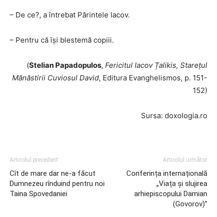
– De ce?, a întrebat Părintele Iacov.
– Pentru că îşi blestemă copiii.
(
Stelian Papadopulos
,
Fericitul Iacov Țalikis, Starețul
Mănăstirii Cuviosul David
, Editura Evanghelismos, p. 151-
152)
Sursa: doxologia.ro
Articolul precedent
Articolul următor
Cît de mare dar ne-a făcut
Conferința internațională
Dumnezeu rînduind pentru noi
„Viața și slujirea
Taina Spovedaniei
arhiepiscopului Damian
(Govorov)”