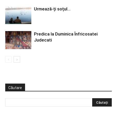
Urmează-ți soțul…
Predica la Duminica Înfricosatei
Judecati
Căutare