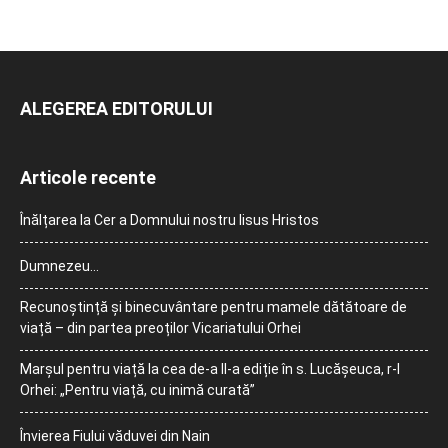
ALEGEREA EDITORULUI
Articole recente
Înălțarea la Cer a Domnului nostru Iisus Hristos
Dumnezeu…
Recunoștință și binecuvântare pentru mamele dătătoare de
viață – din partea preoților Vicariatului Orhei
Marșul pentru viață la cea de-a II-a ediție în s. Lucășeuca, r-l
Orhei: „Pentru viață, cu inimă curată”
Învierea Fiului văduvei din Nain