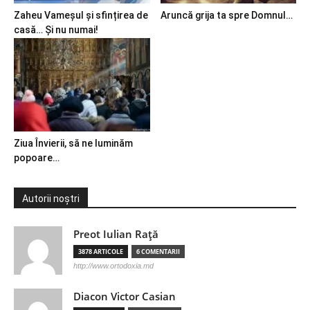
Zaheu Vameșul și sfințirea de
Aruncă grija ta spre Domnul…
casă… Și nu numai!
Ziua Învierii, să ne luminăm
popoare…
Autorii noștri
Preot Iulian Raţă
3878 ARTICOLE
6 COMENTARII
http://www.ortodoxia.md
Diacon Victor Casian