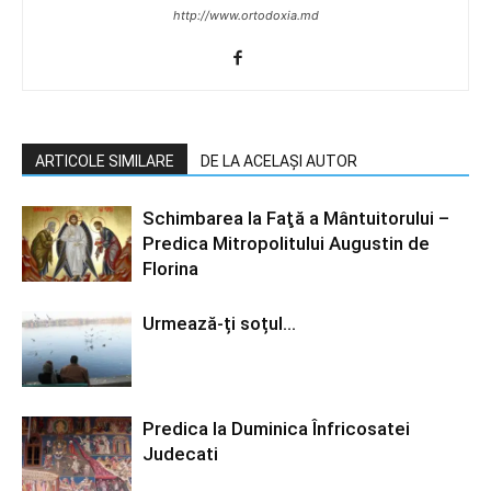
http://www.ortodoxia.md
ARTICOLE SIMILARE
DE LA ACELAȘI AUTOR
Schimbarea la Faţă a Mântuitorului –
Predica Mitropolitului Augustin de
Florina
Urmează-ți soțul…
Predica la Duminica Înfricosatei
Judecati