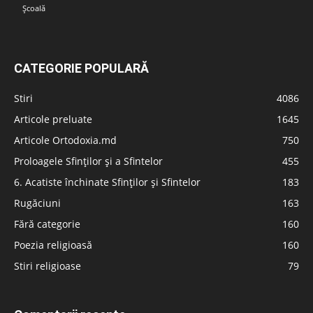
Școală
CATEGORIE POPULARĂ
Stiri
4086
Articole preluate
1645
Articole Ortodoxia.md
750
Proloagele Sfinților și a Sfintelor
455
6. Acatiste închinate Sfinților și Sfintelor
183
Rugăciuni
163
Fără categorie
160
Poezia religioasă
160
Stiri religioase
79