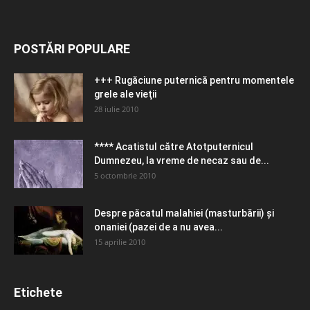
POSTĂRI POPULARE
+++ Rugăciune puternică pentru momentele
grele ale vieţii
28 iulie 2010
**** Acatistul către Atotputernicul
Dumnezeu, la vreme de necaz sau de...
5 octombrie 2010
Despre păcatul malahiei (masturbării) şi
onaniei (pazei de a nu avea...
15 aprilie 2010
Etichete