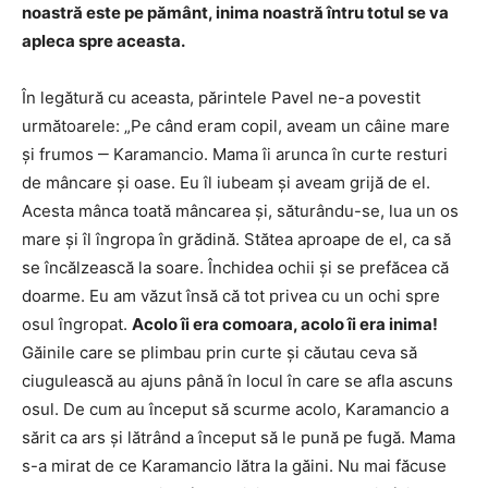
noastră este pe pământ, inima noastră întru totul se va
apleca spre aceasta.
În legătură cu aceasta, părintele Pavel ne-a povestit
următoarele: „Pe când eram copil, aveam un câine mare
și frumos ‒ Karamancio. Mama îi arunca în curte resturi
de mâncare și oase. Eu îl iubeam și aveam grijă de el.
Acesta mânca toată mâncarea și, săturându-se, lua un os
mare și îl îngropa în grădină. Stătea aproape de el, ca să
se încălzească la soare. Închidea ochii și se prefăcea că
doarme. Eu am văzut însă că tot privea cu un ochi spre
osul îngropat.
Acolo îi era comoara, acolo îi era inima!
Găinile care se plimbau prin curte și căutau ceva să
ciugulească au ajuns până în locul în care se afla ascuns
osul. De cum au început să scurme acolo, Karamancio a
sărit ca ars și lătrând a început să le pună pe fugă. Mama
s-a mirat de ce Karamancio lătra la găini. Nu mai făcuse