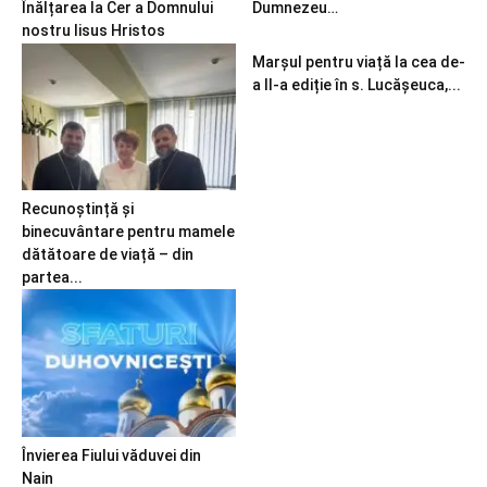
Înălțarea la Cer a Domnului
Dumnezeu…
nostru Iisus Hristos
Marșul pentru viață la cea de-
a II-a ediție în s. Lucășeuca,...
Recunoștință și
binecuvântare pentru mamele
dătătoare de viață – din
partea...
Învierea Fiului văduvei din
Nain