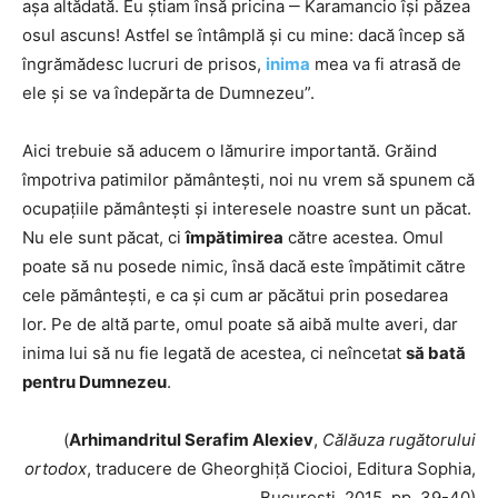
așa altădată. Eu știam însă pricina ‒ Karamancio își păzea
osul ascuns! Astfel se întâmplă și cu mine: dacă încep să
îngrămădesc lucruri de prisos,
inima
mea va fi atrasă de
ele și se va îndepărta de Dumnezeu”.
Aici trebuie să aducem o lămurire importantă. Grăind
împotriva patimilor pământești, noi nu vrem să spunem că
ocupațiile pământești și interesele noastre sunt un păcat.
Nu ele sunt păcat, ci
împătimirea
către acestea. Omul
poate să nu posede nimic, însă dacă este împătimit către
cele pământești, e ca și cum ar păcătui prin posedarea
lor. Pe de altă parte, omul poate să aibă multe averi, dar
inima lui să nu fie legată de acestea, ci neîncetat
să bată
pentru Dumnezeu
.
(
Arhimandritul Serafim Alexiev
,
Călăuza rugătorului
ortodox
, traducere de Gheorghiță Ciocioi, Editura Sophia,
București, 2015, pp. 39-40)