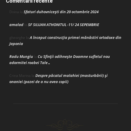
Comentarii recente
Sfaturi duhovnicești din 20 octombrie 2024
Doina
la
amalad
SF SILUAN ATHONITUL -11/ 24 SEPEMBRIE
la
A început construcţia primei mănăstiri ortodoxe din
gheorghe
la
Japonia
Radu Mungiu
Cu Sfinții odihnește Doamne sufletul nou
la
adormitei roabei Tale…
Despre păcatul malahiei (masturbării) şi
Crina Marina
la
onaniei (pazei de a nu avea copii)