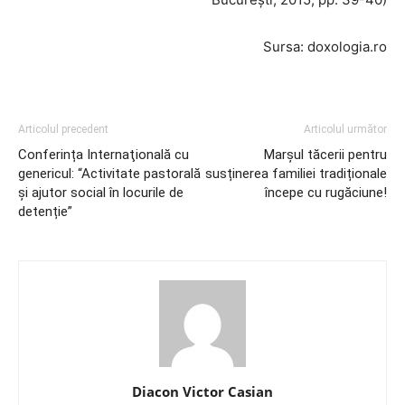
Sursa: doxologia.ro
Articolul precedent
Articolul următor
Conferința Internaţională cu
Marșul tăcerii pentru
genericul: “Activitate pastorală
susținerea familiei tradiționale
și ajutor social în locurile de
începe cu rugăciune!
detenție”
Diacon Victor Casian