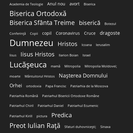
Anul nou
avort
Academia de Teologie
Biserica
Biserica Ortodoxă
Biserica Sfânta Treime
biserică
Botezul
dragoste
copil
Coronavirus
Cruce
Conferință
Copii
Dumnezeu
Hristos
Icoana
Ierusalim
Iisus Hristos
Iisus
Ilarion Boian
Israel
Lucășeuca
mamă
Mitropolia
Mitropolia Moldovei;
Nașterea Domnului
moarte
Mântuitorul Hristos
Orhei
ortodoxia
Papa Francisc
Patriarhia de la Moscova
Patriarhia Română
Patriarhul Bisericii Ortodoxe Române
Patriarhul Chiril
Patriarhul Daniel
Patriarhul Ecumenic
Predica
Patriarhul Kirill
pictura
Preot Iulian Rață
Sfaturi duhovnicești;
Sinaxa