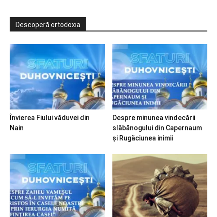
Descoperă ortodoxia
Învierea Fiului văduvei din
Despre minunea vindecării
Nain
slăbănogului din Capernaum
și Rugăciunea inimii