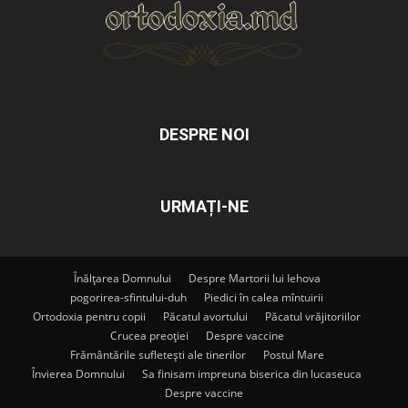
DESPRE NOI
URMAȚI-NE
Înălțarea Domnului
Despre Martorii lui Iehova
pogorirea-sfintului-duh
Piedici în calea mîntuirii
Ortodoxia pentru copii
Păcatul avortului
Păcatul vrăjitoriilor
Crucea preoției
Despre vaccine
Frământările sufletești ale tinerilor
Postul Mare
Învierea Domnului
Sa finisam impreuna biserica din lucaseuca
Despre vaccine