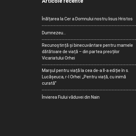
Articole recente
Înălțarea la Cer a Domnului nostru Iisus Hristos
Dumnezeu…
Recunoștință și binecuvântare pentru mamele
dătătoare de viață – din partea preoților
Vicariatului Orhei
Marșul pentru viață la cea de-a II-a ediție în s.
Lucășeuca, r-l Orhei: „Pentru viață, cu inimă
curată”
Învierea Fiului văduvei din Nain