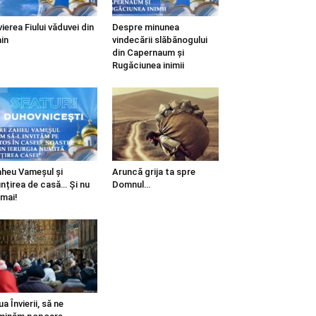
vierea Fiului văduvei din
Despre minunea
in
vindecării slăbănogului
din Capernaum și
Rugăciunea inimii
heu Vameșul și
Aruncă grija ta spre
ințirea de casă… Și nu
Domnul…
mai!
ua Învierii, să ne