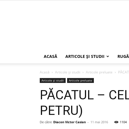
ACASĂ
ARTICOLE ŞI STUDII
RUGĂ
Acasă
Articole şi studii
Articole preluate
PĂCATU
Articole şi studii
Articole preluate
PĂCATUL – CEL
PETRU)
De către
Diacon Victor Casian
-
11 mai 2016
1104