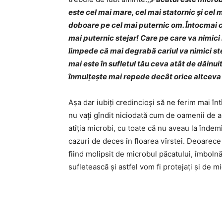
este cel mai mare, cel mai statornic şi cel
doboare pe cel mai puternic om. Întocmai c
mai puternic stejar! Care pe care va nimici 
limpede că mai degrabă cariul va nimici ste
mai este în sufletul tău ceva atât de dăinu
înmulţeşte mai repede decât orice altcev
Așa dar iubiți credincioși să ne ferim mai înt
nu vați gîndit niciodată cum de oamenii de al
atîția microbi, cu toate că nu aveau la îndemîn
cazuri de deces în floarea vîrstei. Deoarece 
fiind molipsit de microbul păcatului, îmbolnă
sufletească și astfel vom fi protejați și de 