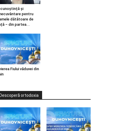
cunoștință și
necuvântare pentru
mele dătătoare de
ață – din partea...
vierea Fiului văduvei din
in
Descoperă ortodoxia