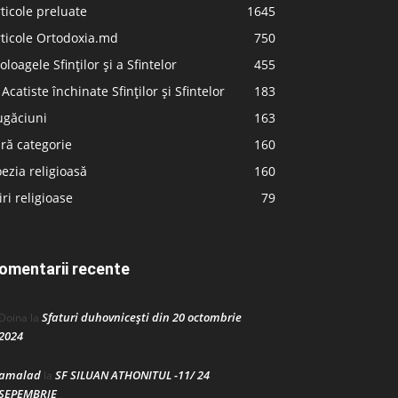
ticole preluate
1645
ticole Ortodoxia.md
750
oloagele Sfinților și a Sfintelor
455
 Acatiste închinate Sfinților și Sfintelor
183
ugăciuni
163
ră categorie
160
ezia religioasă
160
iri religioase
79
omentarii recente
Sfaturi duhovnicești din 20 octombrie
Doina
la
2024
amalad
SF SILUAN ATHONITUL -11/ 24
la
SEPEMBRIE