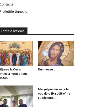
Contacte
Profețiile timpului
Ultimele articole
ălțarea la Cer a
Dumnezeu…
mnului nostru Iisus
istos
Marșul pentru viață la
cea de-a II-a ediție în s.
Lucășeuca,...