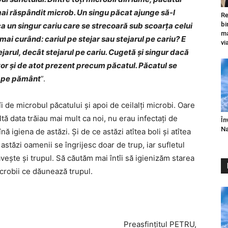
 mai răspândit microb. Un singu păcat ajunge să-l
Re
bi
a un singur cariu care se strecoară sub scoarţa celui
ma
mai curând: cariul pe stejar sau stejarul pe cariu? E
vi
jarul, decât stejarul pe cariu. Cugetă şi singur dacă
itor şi de atot prezent precum păcatul. Păcatul se
a pe pământ
”.
îi de microbul păcatului și apoi de ceilalți microbi. Oare
tă data trăiau mai mult ca noi, nu erau infectați de
În
Na
ă igiena de astăzi. Și de ce astăzi atîtea boli și atîtea
astăzi oamenii se îngrijesc doar de trup, iar sufletul
vește și trupul. Să căutăm mai întîi să igienizăm starea
microbii ce dăunează trupul.
Preasfințitul PETRU,