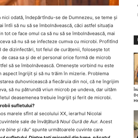
a nici odată, îndepărtîndu-se de Dumnezeu, se teme și
i întîi să nu să se îmbolnăvească, căci astfel situația
in tot ce face omul ca să nu să se îmbolnăvească, mai
 ceva să nu să se infecteze cumva cu microbi. Profitînd
 de dizinfectări, tot felul de curățenii, folosește tot
te de casa sa și de el personal orice formă de microb
astfel să se îmbolnăvească. Omenește vorbind nu este
 aspect îngrijit și să nu trăim în mizerie. Problema
 starea duhovnicească a fiecăruia din noi, că ne îngrijim
eva, să nu pătrundă vriun microb pe undeva, dar uităm
În
Do
etul deasemenea trebuie îngrijit și ferit de microbi.
Hr
robii sufletului?
s marele sfînt al secolului XX, ierarhul Nicolai
 cuvintele sale de învățătură
Noul Gură de Aur.
Acest
re bine și rău
” spunte următoarele cuvinte care
l sufletului. Dintre toţi microbii din lume, păcatul