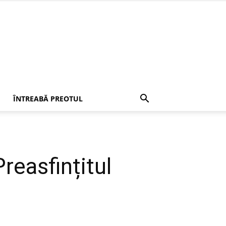
ÎNTREABĂ PREOTUL
asfințitul