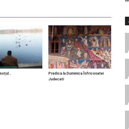
lu
 soțul…
Predica la Duminica Înfricosatei
Judecati