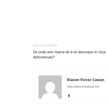
Articolul precedent
De unde vine teama de a ne descoperi în faţa
duhovnicului?
Diacon Victor Casian
http://www.ortodoxia.md