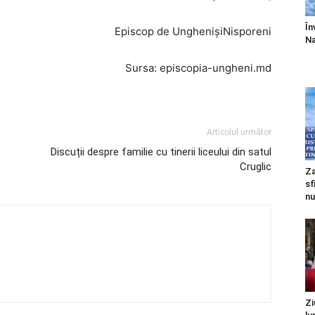
În
Episcop de UnghenișiNisporeni
Na
Sursa: episcopia-ungheni.md
Articolul următor
Discuții despre familie cu tinerii liceului din satul
Cruglic
Za
sf
nu
Zi