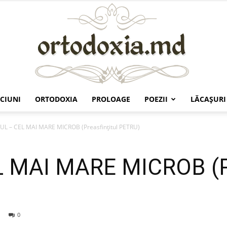
CIUNI
ORTODOXIA
PROLOAGE
POEZII
LĂCAŞURI
Ortodoxia.md
L – CEL MAI MARE MICROB (Preasfințitul PETRU)
 MAI MARE MICROB (Pre
0