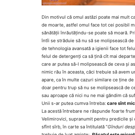
Din motivul că omul astăzi poate mai mult c
de moarte, astfel omul face tot cei posibil ma
sănătății înrăutățindu-se poate să moară. Pr
întîi se străduie să nu să se molipsească de
de tehnologia avansată a igienii face tot felul
felul de detergenți ca să țină cît mai depar
care ar putea să-l molipsească de ceva și 
nimic rău în aceasta, căci trebuie să avem un
apare, ca în multe cazuri similare ce ține de
doar pentru trup să nu se molipsească de c
sau aproape că nici nu ne mai găndim că sufl
Unii s-ar putea cumva întreba:
care sînt mic
La acestă întrebare ne răspunde foarte frumo
Velimirovici, supranumit pentru predicile și
sfînt sîrb, în carte sa întitulată ”
Gînduri desp
trebuie de luat aminte:,,
Păcatul este microbu