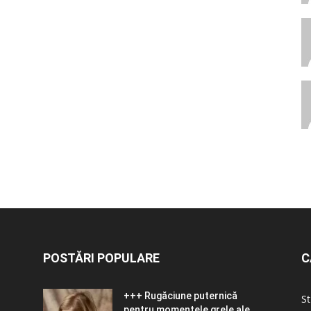
POSTĂRI POPULARE
C
+++ Rugăciune puternică
St
pentru momentele grele ale