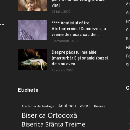
Ar
vieţii
28 iulie 2010
Ar
Pr
**** Acatistul către
Atotputernicul Dumnezeu, la
6.
vreme de necaz sau de...
R
5 octombrie 2010
Fă
Despre păcatul malahiei
Po
(masturbării) şi onaniei (pazei
de a nu avea...
St
15 aprilie 2010
C
Etichete
Anul nou
avort
Academia de Teologie
Biserica
Biserica Ortodoxă
Biserica Sfânta Treime