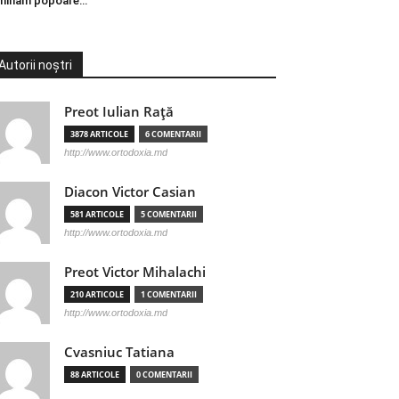
minăm popoare…
Autorii noștri
Preot Iulian Raţă
3878 ARTICOLE
6 COMENTARII
http://www.ortodoxia.md
Diacon Victor Casian
581 ARTICOLE
5 COMENTARII
http://www.ortodoxia.md
Preot Victor Mihalachi
210 ARTICOLE
1 COMENTARII
http://www.ortodoxia.md
Cvasniuc Tatiana
88 ARTICOLE
0 COMENTARII