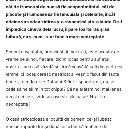
cât de frumos şi de bun să fie acoperământul, cât de
plăcute şi frumoase să fie tencuiala şi celelalte, încât
oricine va vedea zidirea s-o râvnească şi s-o laude. De-l
împiedică cineva dela lucru, îi pare foarte rău şi se
tulbură, ca şi cum i s-ar face o mare nedreptate.
Scopul cuvântului, preacinstiţii mei fraţi, este acesta: de
vreme ce şi noi, fiecare, zidim locaş pentru sufletul
nostru – nu casă văzută şi stricăcioasă făcută din pietre și
lemne, ci locaş ceresc nestricat şi veşnic făcut din fapte
bune şi din darurile Duhului Sfânt – spuneţi-mi, nu se
cade să ne silim în tot chipul? Să ne arătăm noi mai leneşi
decât cei ce-şi zidesc case stricăcioase? N-ar fi o
nedreptate?
O casă stricăcioasă e locuită de oameni ce-şi iubesc
numai trupurile lor şi după ce schimbă mulţime de