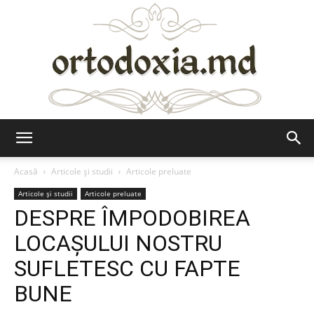
Ortodoxia.md
Acasă
Articole şi studii
Articole preluate
Articole şi studii
Articole preluate
DESPRE ÎMPODOBIREA
LOCAȘULUI NOSTRU
SUFLETESC CU FAPTE
BUNE