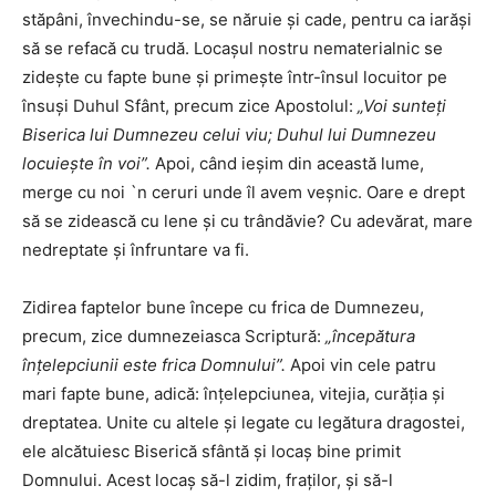
stăpâni, învechindu-se, se năruie şi cade, pentru ca iarăşi
să se refacă cu trudă. Locaşul nostru nematerialnic se
zideşte cu fapte bune şi primeşte într-însul locuitor pe
însuşi Duhul Sfânt, precum zice Apostolul:
„Voi sunteţi
Biserica lui Dumnezeu celui viu;
Duhul lui Dumnezeu
locuieşte în voi”.
Apoi, când ieşim din această lume,
merge cu noi `n ceruri unde îl avem veşnic. Oare e drept
să se zidească cu lene şi cu trândăvie? Cu adevărat, mare
nedreptate şi înfruntare va fi.
Zidirea faptelor bune începe cu frica de Dumnezeu,
precum, zice dumnezeiasca Scriptură:
„începătura
înţelepciunii este frica Domnului”.
Apoi vin cele patru
mari fapte bune, adică: înţelepciunea, vitejia, curăţia şi
dreptatea. Unite cu altele şi legate cu legătura dragostei,
ele alcătuiesc Biserică sfântă şi locaş bine primit
Domnului. Acest locaş să-l zidim, fraţilor, şi să-l