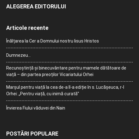
ALEGEREA EDITORULUI
Articole recente
Înălțarea la Cer a Domnului nostru Iisus Hristos
Dumnezeu…
Recunoștință și binecuvântare pentru mamele dătătoare de
viață – din partea preoților Vicariatului Orhei
Marșul pentru viață la cea de-a II-a ediție în s. Lucășeuca, r-l
Orhei: „Pentru viață, cu inimă curată”
Învierea Fiului văduvei din Nain
POSTĂRI POPULARE