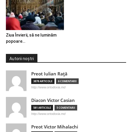
Ziua Învierii, să ne luminăm
popoare…
Autorii noștri
Preot Iulian Raţă
3878 ARTICOLE
6 COMENTARII
http://www.ortodoxia.md
Diacon Victor Casian
581 ARTICOLE
5 COMENTARII
http://www.ortodoxia.md
Preot Victor Mihalachi