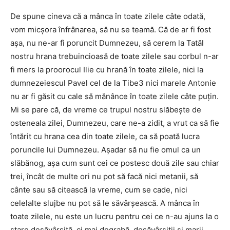
De spune cineva că a mânca în toate zilele câte odată,
vom micşora înfrânarea, să nu se teamă. Că de ar fi fost
aşa, nu ne-ar fi poruncit Dumnezeu, să cerem la Tatăl
nostru hrana trebuincioasă de toate zilele sau corbul n-ar
fi mers la proorocul Ilie cu hrană în toate zilele, nici la
dumnezeiescul Pavel cel de la Tibe3 nici marele Antonie
nu ar fi găsit cu cale să mănânce în toate zilele câte puţin.
Mi se pare că, de vreme ce trupul nostru slăbeşte de
osteneala zilei, Dumnezeu, care ne-a zidit, a vrut ca să fie
întărit cu hrana cea din toate zilele, ca să poată lucra
poruncile lui Dumnezeu. Aşadar să nu fie omul ca un
slăbănog, aşa cum sunt cei ce postesc două zile sau chiar
trei, încât de multe ori nu pot să facă nici metanii, să
cânte sau să citească la vreme, cum se cade, nici
celelalte slujbe nu pot să le săvârşească. A mânca în
toate zilele, nu este un lucru pentru cei ce n-au ajuns la o
stare desăvârşită, ci mai degrabă, desăvârşiţii şi marii