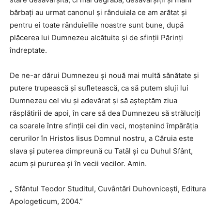
bărbaţi au urmat canonul şi rânduiala ce am arătat şi
pentru ei toate rânduielile noastre sunt bune, după
plăcerea lui Dumnezeu alcătuite şi de sfinţii Părinţi
îndreptate.
De ne-ar dărui Dumnezeu şi nouă mai multă sănătate şi
putere trupească şi sufletească, ca să putem sluji lui
Dumnezeu cel viu şi adevărat şi să aşteptăm ziua
răsplătirii de apoi, în care să dea Dumnezeu să străluciţi
ca soarele între sfinţii cei din veci, moştenind împărăţia
cerurilor în Hristos Iisus Domnul nostru, a Căruia este
slava şi puterea dimpreună cu Tatăl şi cu Duhul Sfânt,
acum şi pururea şi în vecii vecilor. Amin.
„ Sfântul Teodor Studitul, Cuvântări Duhovnicești, Editura
Apologeticum, 2004.”