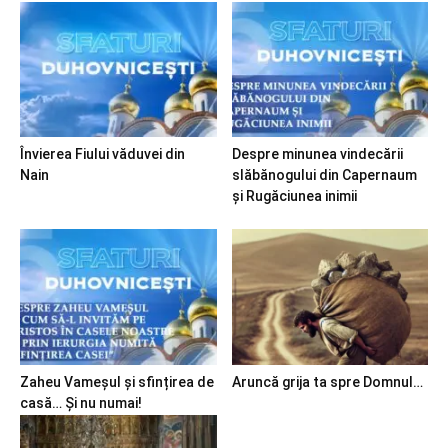
Învierea Fiului văduvei din
Despre minunea vindecării
Nain
slăbănogului din Capernaum
și Rugăciunea inimii
Zaheu Vameșul și sfințirea de
Aruncă grija ta spre Domnul…
casă… Și nu numai!