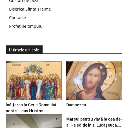
Gustări de post
Biserica Sfinta Treime
Contacte
Profețiile timpului
Ultimele articole
Înălțarea la Cer a Domnului
Dumnezeu…
nostru Iisus Hristos
Marșul pentru viață la cea de-
a II-a ediție în s. Lucășeuca,...