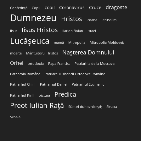
dragoste
copil
Coronavirus
Cruce
Conferință
Copii
Dumnezeu
Hristos
Icoana
Ierusalim
Iisus Hristos
Iisus
Ilarion Boian
Israel
Lucășeuca
mamă
Mitropolia
Mitropolia Moldovei;
Nașterea Domnului
moarte
Mântuitorul Hristos
Orhei
ortodoxia
Papa Francisc
Patriarhia de la Moscova
Patriarhia Română
Patriarhul Bisericii Ortodoxe Române
Patriarhul Chiril
Patriarhul Daniel
Patriarhul Ecumenic
Predica
Patriarhul Kirill
pictura
Preot Iulian Rață
Sfaturi duhovnicești;
Sinaxa
Școală