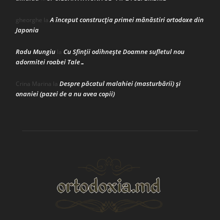
A început construcţia primei mănăstiri ortodoxe din
gheorghe
la
Japonia
Radu Mungiu
Cu Sfinții odihnește Doamne sufletul nou
la
adormitei roabei Tale…
Despre păcatul malahiei (masturbării) şi
Crina Marina
la
onaniei (pazei de a nu avea copii)