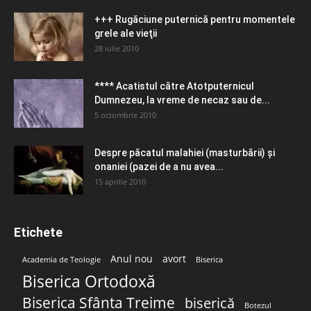
+++ Rugăciune puternică pentru momentele
grele ale vieţii
28 iulie 2010
**** Acatistul către Atotputernicul
Dumnezeu, la vreme de necaz sau de...
5 octombrie 2010
Despre păcatul malahiei (masturbării) şi
onaniei (pazei de a nu avea...
15 aprilie 2010
Etichete
Anul nou
avort
Academia de Teologie
Biserica
Biserica Ortodoxă
Biserica Sfânta Treime
biserică
Botezul