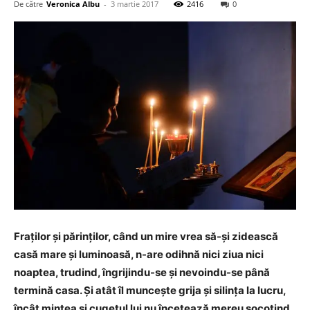
De către
Veronica Albu
-
3 martie 2017
2416
0
Fraţilor și părinţilor, când un mire vrea să-şi zidească
casă mare şi luminoasă, n-are odihnă nici ziua nici
noaptea, trudind, îngrijindu-se şi nevoindu-se până
termină casa. Şi atât îl munceşte grija şi silinţa la lucru,
încât mintea şi cugetul lui nu încetează mereu socotind