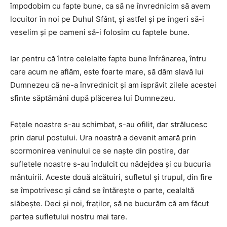
împodobim cu fapte bune, ca să ne învrednicim să avem
locuitor în noi pe Duhul Sfânt, şi astfel şi pe îngeri să-i
veselim şi pe oameni să-i folosim cu faptele bune.
Iar pentru că între celelalte fapte bune înfrânarea, întru
care acum ne aflăm, este foarte mare, să dăm slavă lui
Dumnezeu că ne-a învrednicit şi am isprăvit zilele acestei
sfinte săptămâni după plăcerea lui Dumnezeu.
Feţele noastre s-au schimbat, s-au ofilit, dar strălucesc
prin darul postului. Ura noastră a devenit amară prin
scormonirea veninului ce se naşte din postire, dar
sufletele noastre s-au îndulcit cu nădejdea şi cu bucuria
mântuirii. Aceste două alcătuiri, sufletul şi trupul, din fire
se împotrivesc şi când se întăreşte o parte, cealaltă
slăbeşte. Deci şi noi, fraţilor, să ne bucurăm că am făcut
partea sufletului nostru mai tare.