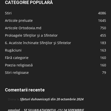
CATEGORIE POPULARĂ
Stiri
4086
Articole preluate
1645
Articole Ortodoxia.md
750
Proloagele Sfinților și a Sfintelor
455
6. Acatiste închinate Sfinților și Sfintelor
183
Rugăciuni
163
Fără categorie
160
Poezia religioasă
160
Stiri religioase
79
Comentarii recente
Sfaturi duhovnicești din 20 octombrie 2024
Doina
la
amalad
SF SILUAN ATHONITUL -11/ 24 SEPEMBRIE
la