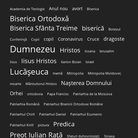
Anul nou
avort
Academia de Teologie
Biserica
Biserica Ortodoxă
Biserica Sfânta Treime
biserică
Botezul
dragoste
copil
Coronavirus
Cruce
Conferință
Copii
Dumnezeu
Hristos
Icoana
Ierusalim
Iisus Hristos
Iisus
Ilarion Boian
Israel
Lucășeuca
mamă
Mitropolia
Mitropolia Moldovei;
Nașterea Domnului
moarte
Mântuitorul Hristos
Orhei
ortodoxia
Papa Francisc
Patriarhia de la Moscova
Patriarhia Română
Patriarhul Bisericii Ortodoxe Române
Patriarhul Chiril
Patriarhul Daniel
Patriarhul Ecumenic
Predica
Patriarhul Kirill
pictura
Preot Iulian Rață
Sfaturi duhovnicești;
Sinaxa