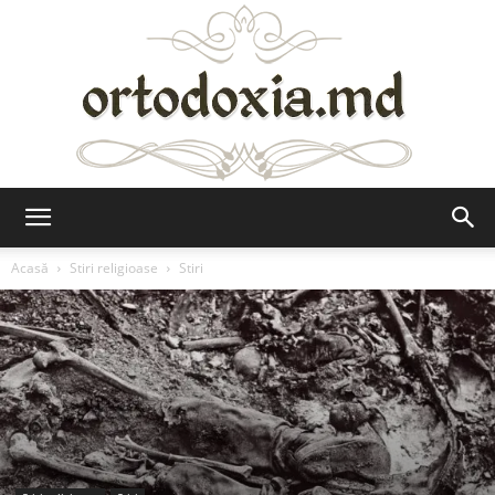
Ortodoxia.md
Acasă
Stiri religioase
Stiri