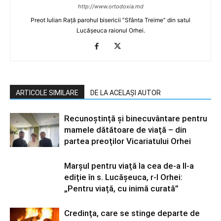
http://www.ortodoxia.md
Preot Iulian Rață parohul bisericii ”Sfânta Treime” din satul
Lucășeuca raionul Orhei.
ARTICOLE SIMILARE
DE LA ACELAȘI AUTOR
Recunoștință și binecuvântare pentru
mamele dătătoare de viață – din
partea preoților Vicariatului Orhei
Marșul pentru viață la cea de-a II-a
ediție în s. Lucășeuca, r-l Orhei:
„Pentru viață, cu inimă curată”
Credința, care se stinge departe de