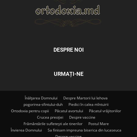
DESPRE NOI
URMAȚI-NE
Înălțarea Domnului
Despre Martorii lui Iehova
pogorirea-sfintului-duh
Piedici în calea mîntuirii
Ortodoxia pentru copii
Păcatul avortului
Păcatul vrăjitoriilor
Crucea preoției
Despre vaccine
Frământările sufletești ale tinerilor
Postul Mare
Învierea Domnului
Sa finisam impreuna biserica din lucaseuca
Despre vaccine