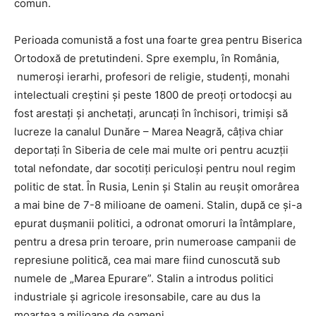
comun.
Perioada comunistă a fost una foarte grea pentru Biserica
Ortodoxă de pretutindeni. Spre exemplu, în România,
numeroși ierarhi, profesori de religie, studenți, monahi
intelectuali creștini și peste 1800 de preoţi ortodocși au
fost arestați și anchetați, aruncați în închisori, trimiși să
lucreze la canalul Dunăre – Marea Neagră, câțiva chiar
deportați în Siberia de cele mai multe ori pentru acuzții
total nefondate, dar socotiți periculoși pentru noul regim
politic de stat. În Rusia, Lenin și Stalin au reușit omorârea
a mai bine de 7-8 milioane de oameni. Stalin, după ce și-a
epurat duşmanii politici, a odronat omoruri la întâmplare,
pentru a dresa prin teroare, prin numeroase campanii de
represiune politică, cea mai mare fiind cunoscută sub
numele de „Marea Epurare”. Stalin a introdus politici
industriale şi agricole iresonsabile, care au dus la
moartea a milioane de oameni.