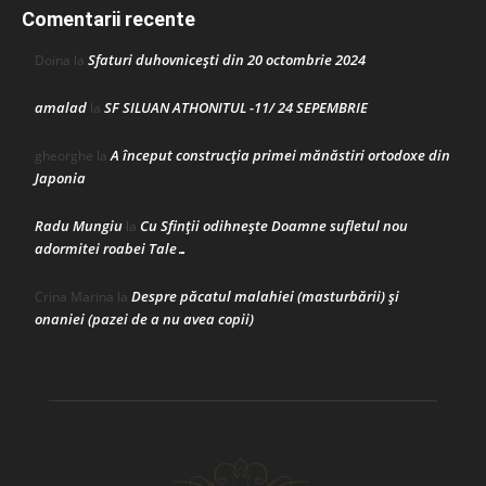
Comentarii recente
Sfaturi duhovnicești din 20 octombrie 2024
Doina
la
amalad
SF SILUAN ATHONITUL -11/ 24 SEPEMBRIE
la
A început construcţia primei mănăstiri ortodoxe din
gheorghe
la
Japonia
Radu Mungiu
Cu Sfinții odihnește Doamne sufletul nou
la
adormitei roabei Tale…
Despre păcatul malahiei (masturbării) şi
Crina Marina
la
onaniei (pazei de a nu avea copii)