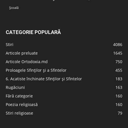
Școală
CATEGORIE POPULARĂ
Stiri
4086
Articole preluate
1645
Articole Ortodoxia.md
750
Proloagele Sfinților și a Sfintelor
455
6. Acatiste închinate Sfinților și Sfintelor
183
Rugăciuni
163
Fără categorie
160
Poezia religioasă
160
Stiri religioase
79