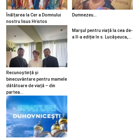
Înălțarea la Cer a Domnului
Dumnezeu…
nostru Iisus Hristos
Marșul pentru viață la cea de-
a II-a ediție în s. Lucășeuca,...
Recunoștință și
binecuvântare pentru mamele
dătătoare de viață – din
partea...