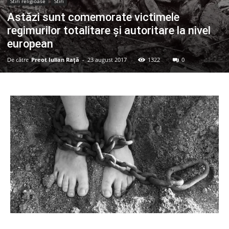
Stiri religioase
Stiri
Astăzi sunt comemorate victimele
regimurilor totalitare și autoritare la nivel
european
De către
Preot Iulian Raţă
-
23 august 2017
1322
0