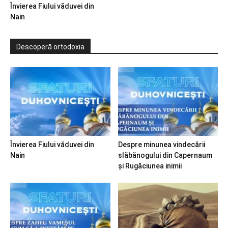
Învierea Fiului văduvei din
Nain
Descoperă ortodoxia
Învierea Fiului văduvei din
Despre minunea vindecării
Nain
slăbănogului din Capernaum
și Rugăciunea inimii