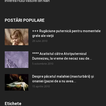
Învierea Fiului văduvei din Nain
POSTĂRI POPULARE
+++ Rugăciune puternică pentru momentele
grele ale vieţii
28 iulie 2010
**** Acatistul către Atotputernicul
Dumnezeu, la vreme de necaz sau de...
5 octombrie 2010
Despre păcatul malahiei (masturbării) şi
onaniei (pazei de a nu avea...
15 aprilie 2010
Etichete