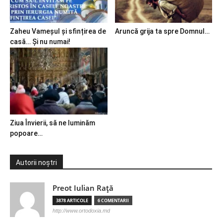
Zaheu Vameșul și sfințirea de
Aruncă grija ta spre Domnul…
casă… Și nu numai!
Ziua Învierii, să ne luminăm
popoare…
Autorii noștri
Preot Iulian Raţă
3878 ARTICOLE
6 COMENTARII
http://www.ortodoxia.md