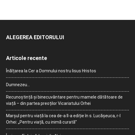
ALEGEREA EDITORULUI
Articole recente
Înălțarea la Cer a Domnului nostru Iisus Hristos
Dumnezeu…
Recunoștință și binecuvântare pentru mamele dătătoare de
viață – din partea preoților Vicariatului Orhei
Marșul pentru viață la cea de-a II-a ediție în s. Lucășeuca, r-l
Orhei: „Pentru viață, cu inimă curată”