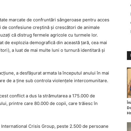
ritate marcate de confruntări sângeroase pentru acces
ri de confesiune creştină şi crescători de animale
uzaţi că distrug fermele agricole cu turmele lor.
at de explozia demografică din această ţară, cea mai
ori), a luat de mai multe luni o turnură identitară şi
acţiune, a desfăşurat armata la începutul anului în mai
are de a ţine sub controla violenţele intercomunitare.
cest conflict a dus la strămutarea a 175.000 de
În
ui, printre care 80.000 de copii, care trăiesc în
Do
Hr
 International Crisis Group, peste 2.500 de persoane