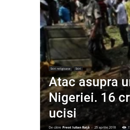
Stiri religioase
Stiri
Atac asupra un
Nigeriei. 16 cr
ucisi
De către
Preot Iulian Raţă
-
25 aprilie 2018
1