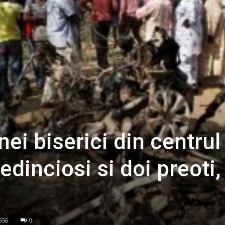
ei biserici din centrul
edinciosi si doi preoti,
556
0