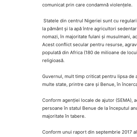
comunicat prin care condamnă violenţele.
Statele din centrul Nigeriei sunt cu regula
la pământ şi la apă între agricultori sedenta
nomazi, în majoritate fulani şi musulmani, ac
Acest conflict secular pentru resurse, agrav
populată din Africa (180 de milioane de locuit
religioasă.
Guvernul, mult timp criticat pentru lipsa de 
multe state, printre care şi Benue, în încerc
Conform agenţiei locale de ajutor (SEMA), a
persoane în statul Benue de la începutul anul
majoritate în tabere.
Conform unui raport din septembrie 2017 al