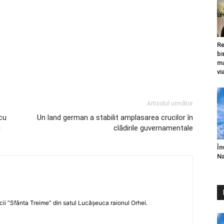
Re
bi
ma
vi
Articolul următor
cu
Un land german a stabilit amplasarea crucilor în
i
clădirile guvernamentale
În
Na
icii ”Sfânta Treime” din satul Lucășeuca raionul Orhei.