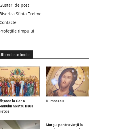
Gustări de post
Biserica Sfinta Treime
Contacte
Profețiile timpului
Ultimele articole
ălțarea la Cer a
Dumnezeu…
mnului nostru Iisus
istos
Marșul pentru viață la