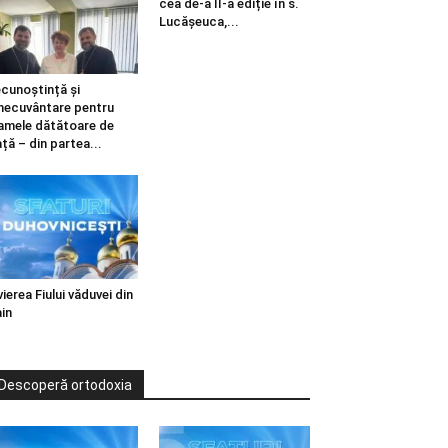
cea de-a II-a ediție în s.
Lucășeuca,...
cunoștință și
necuvântare pentru
mele dătătoare de
ață – din partea...
vierea Fiului văduvei din
in
Descoperă ortodoxia