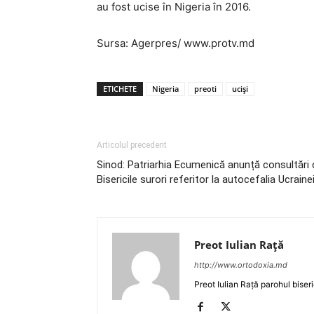
au fost ucise în Nigeria în 2016.
Sursa: Agerpres/ www.protv.md
ETICHETE
Nigeria
preoti
uciși
Articolul precedent
Sinod: Patriarhia Ecumenică anunță consultări 
Bisericile surori referitor la autocefalia Ucraine
Preot Iulian Raţă
http://www.ortodoxia.md
Preot Iulian Rață parohul biser