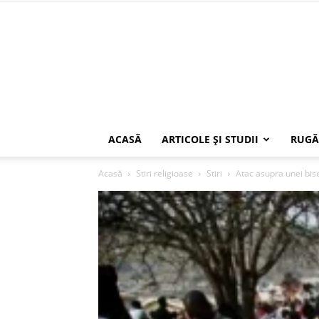
ACASĂ
ARTICOLE ŞI STUDII
RUGĂ
Acasă
Stiri religioase
Stiri
Atac asupra unei biser