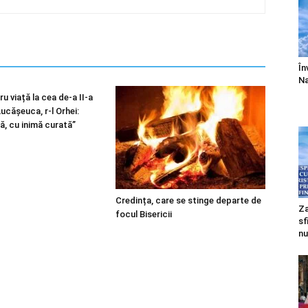
În
Na
u viață la cea de-a II-a
 Lucășeuca, r-l Orhei:
ă, cu inimă curată”
Credința, care se stinge departe de
Za
focul Bisericii
sf
nu