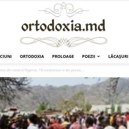
CIUNI
ORTODOXIA
PROLOAGE
POEZII
LĂCAŞURI
Ortodoxia.md
ici din centrul Nigeriei. 16 credinciosi si doi preoti,...