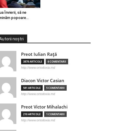
ua Învierii, să ne
minăm popoare…
Autorii noștri
Preot Iulian Raţă
3878 ARTICOLE
6 COMENTARII
http://www.ortodoxia.md
Diacon Victor Casian
581 ARTICOLE
5 COMENTARII
http://www.ortodoxia.md
Preot Victor Mihalachi
210 ARTICOLE
1 COMENTARII
http://www.ortodoxia.md