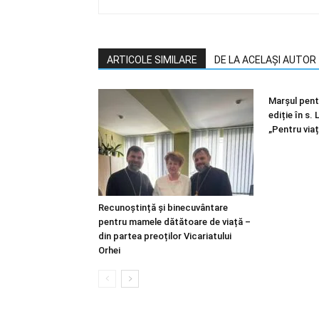
ARTICOLE SIMILARE
DE LA ACELAȘI AUTOR
Marșul pentr
ediție în s.
„Pentru viaț
Recunoștință și binecuvântare
pentru mamele dătătoare de viață –
din partea preoților Vicariatului
Orhei