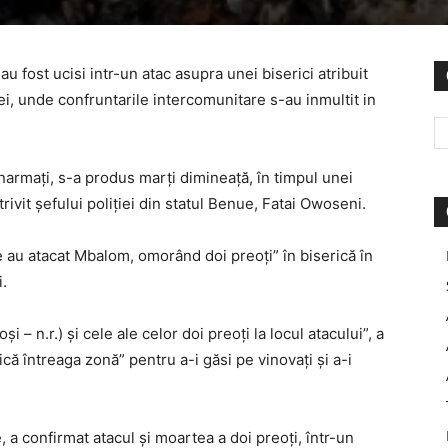
 au fost ucisi intr-un atac asupra unei biserici atribuit
ei, unde confruntarile intercomunitare s-au inmultit in
narmaţi, s-a produs marţi dimineaţă, în timpul unei
ivit şefului poliţiei din statul Benue, Fatai Owoseni.
le au atacat Mbalom, omorând doi preoţi” în biserică în
.
 – n.r.) şi cele ale celor doi preoţi la locul atacului”, a
că întreaga zonă” pentru a-i găsi pe vinovaţi şi a-i
 a confirmat atacul şi moartea a doi preoţi, într-un