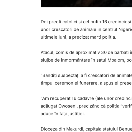
Doi preoti catolici si cel putin 16 credinciosi
unor crescatori de animale in centrul Nigeri
ultimele luni, a precizat marti politia.
Atacul, comis de aproximativ 30 de bărbaţi î
slujbe de înmormântare în satul Mbalom, potr
“Bandiţi suspectaţi a fi crescători de anima
timpul ceremoniei funerare, a spus el presei
“Am recuperat 16 cadavre (ale unor credincioşi
adăugat Owoseni, precizând că poliţia “verifi
aduce în faţa justiţiei.
Dioceza din Makurdi, capitala statului Benue,