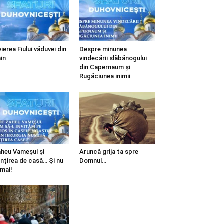
vierea Fiului văduvei din
Despre minunea
in
vindecării slăbănogului
din Capernaum și
Rugăciunea inimii
heu Vameșul și
Aruncă grija ta spre
ințirea de casă… Și nu
Domnul…
mai!