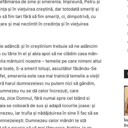
defăimarea de sine şi smerenia. Împreună, Petru şi
nţa şi în vieţuirea creştină, dar totodată smeriţi şi
să fim tari fără să fim smeriţi, ci, dimpotrivă, cu
re şi mai neclintit în credinţa şi în vieţuirea
ie adâncă: şi în creştinism trebuie să ne adâncim
cu tărie în el şi abia apoi să ne clădim casa mân­
lia mântuirii noastre – temelie pe care nimeni altul
e toate, S-a smerit totuşi, ascultător fâcându-Se
el, smerenia este cea mai trainică temelie a vieţii
 fără harul dumnezeiesc nu putem nici să gândim,
 Dumnezeu nu se dă celor încrezuţi, care
uta, zice Domnul, fără numai spre cel blând si
ia se coboară de sus şi adapă locurile joase: şi
zeu, iar trufia şi nădăjduirea în sine îl fac să se
dumnezeieşti: Dumnezeu celor mândri le stă
În
Do
d că e nevoie să vă mai lămuresc, fraţilor, la ce