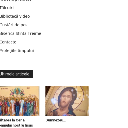
Tâlcuiri
Bibliotecă video
Gustări de post
Biserica Sfinta Treime
Contacte
Profețiile timpului
Ultimele articole
ălțarea la Cer a
Dumnezeu…
mnului nostru Iisus