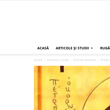
ACASĂ
ARTICOLE ŞI STUDII
RUGĂ
Acasă
Articole şi studii
Articole preluate
Predica