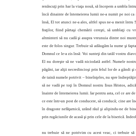
renăscuţi prin har la viaţa nouă, să începem a umbla într
încă dinainte de întemeierea lumii ne-a numit pe noi ca s
însă, El tot atunci ne-a ales, altfel spus ne-a menit întru 
fraţilor, fiind părtaşi chemării cereşti, să umblaţi cu 
altminteri să nu cadă şi asupra vreunuia dintre noi mustr
este de folos singur. Trebuie să adăugăm la nume şi fapta
Domnul ce le-a zis însă: Voi sunteţi din tatăl vostru dia
El nu doreşte să ne vadă niciodată astfel. Numele nostru 
păgâni, iar alţii necredincioşi prin felul lor de a gândi ş
de taină numele potrivit – bineînţeles, nu spre îndreptăţi
să ne vadă pe toţi în Domnul nostru Iisus Hristos, adică 
înainte de întemeierea lumii. Iar pentru asta, cel ce are de 
ce este într-un post de conducere, să conducă; cine are înd
în dragoste nefăţarnică, urând răul şi alipindu-ne de bi
prin rugăciunile de acasă şi prin cele de la biserică. Indeo
nu trebuie să ne potrivim cu acest veac, ci trebuie să