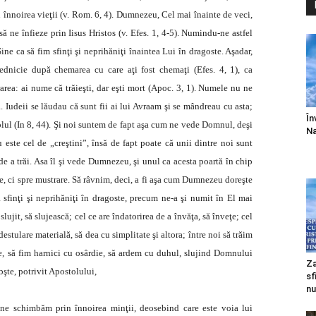
u înnoirea vieţii (v. Rom. 6, 4). Dumnezeu, Cel mai înainte de veci,
ă ne înfieze prin Iisus Hristos (v. Efes. 1, 4-5). Numindu-ne astfel
Sine ca să fim sfinţi şi neprihăniţi înaintea Lui în dragoste. Aşadar,
vrednicie după chemarea cu care aţi fost chemaţi (Efes. 4, 1), ca
area: ai nume că trăieşti, dar eşti mort (Apoc. 3, 1). Numele nu ne
. Iudeii se lăudau că sunt fii ai lui Avraam şi se mândreau cu asta;
În
volul (In 8, 44). Şi noi suntem de fapt aşa cum ne vede Domnul, deşi
Na
este cel de „creştini”, însă de fapt poate că unii dintre noi sunt
i de a trăi. Asa îl şi vede Dumnezeu, şi unul ca acesta poartă în chip
re, ci spre mustrare. Să râvnim, deci, a fi aşa cum Dumnezeu doreşte
sfinţi şi neprihăniţi în dragoste, precum ne-a şi nu­mit în El mai
slujit, să slujească; cel ce are îndatorirea de a învăţa, să înveţe; cel
estulare materială, să dea cu simplitate şi altora; între noi să trăim
ne, să fim harnici cu osârdie, să ardem cu duhul, slujind Domnului
Za
bşte, potrivit Apostolului,
sf
nu
 ne schimbăm prin înnoirea minţii, deosebind care este voia lui