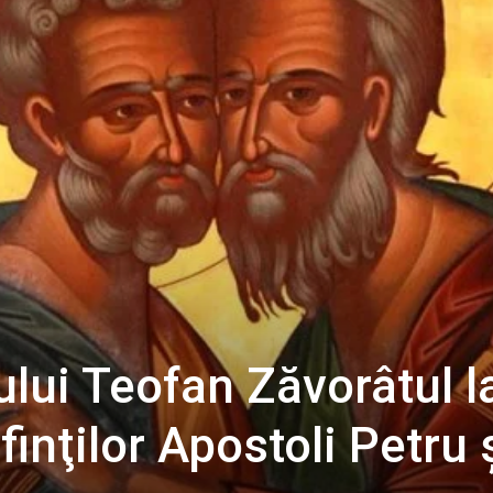
lui Teofan Zăvorâtul l
inţilor Apostoli Petru 