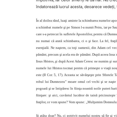
îndatorează lucrul acesta, deoarece vedeţi, fă
În al doilea rând, luaţi aminte la schimbarea numelor apo
a schimbat numele şi pe Simon l-a numit Petru, iar pe Sa
care s-a petrecut în sufletele Apostolilor, pentru că Dumn
nu numai că arată schimbarea, ci o şi face. La fel, fraţi
esenţială. Ne naştem, ca toţi oamenii, din Adam cel v
pământ, precum şi acela era de pământ. După aceea însa
Iisus Hristos, şi după Acest Adam Ceresc ne numim şi sun
numele lui Hristos tocmai pentm că primeşte o viaţă nou
este (II Cor. 5, 17). Aceasta se săvârşeşte prin Sfintele
robul lui Dumnezeu” moare omul cel vechi şi se naşte 
pogoară şi se întipăresc în fiinţa noastră noile puteri h
fiinţare: şi aici, cuvântul lucrător de taină pricinuieş
fraţilor, ce vom spune? Vom spune: „Mulţumim Domnului 
Şi atâta doar? Nu, ci potrivit numelui nostru să fie şi v