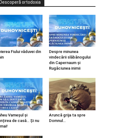
Descoperă ortodoxia
vierea Fiului văduvei din
Despre minunea
in
vindecării slăbănogului
din Capernaum și
Rugăciunea inimii
heu Vameșul și
Aruncă grija ta spre
ințirea de casă… Și nu
Domnul…
mai!