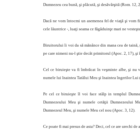
Dumnezeu cea bună, şi plăcută, şi desăvârşită (Rom. 12, 2
Dacă ne vom întocmi un asemenea fel de viaţă şi vom fi st
cele lăuntrice -, luaţi seama ce făgăduinţe mari ne vesteş
Biruitorului îi voi da să mănânce din mana cea de taină, şi
pe care nimeni nu-l ştie decât primitorul (Apoc. 2, 17),
şi
Cel ce biruieşte va fi îmbrăcat în veşminte albe, şi nu v
numele lui înaintea Tatălui Meu şi înaintea îngerilor Lui 
Pe cel ce biruieşte îl voi face stâlp in templul Dumn
Dumnezeului Meu şi numele cetăţii Dumnezeului Meu,
Dumnezeul Meu, şi numele Meu cel nou (Apoc. 3, 12).
Ce poate fi mai presus de asta? Deci, cel ce are urechi de 