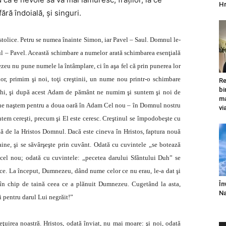
Hr
ră îndoială, şi singuri.
stolice. Petru se numea înainte Simon, iar Pavel – Saul. Domnul le-
ul – Pavel. Această schimbare a numelor arată schimbarea esenţială
ezeu nu pune numele la întâmplare, ci în aşa fel că prin punerea lor
lor, primim şi noi, toţi creştinii, un nume nou printr-o schimbare
Re
bi
echi, şi după acest Adam de pământ ne numim şi suntem şi noi de
ma
 ne naştem pentru a doua oară în Adam Cel nou – în Domnul nostru
vi
tem cereşti, precum şi El este ceresc. Creştinul se împodobeşte cu
ă de la Hristos Domnul. Dacă este cineva în Hristos, faptura nouă
 Taine, şi se săvârşeşte prin cuvânt. Odată cu cuvintele „se botează
cel nou; odată cu cuvintele: „pecetea darului Sfântului Duh” se
arice. La început, Dumnezeu, dând nume celor ce nu erau, le-a dat şi
În
te în chip de taină ceea ce a plănuit Dumnezeu. Cugetând la asta,
Na
pentru darul Lui negrăit!”
ieţuirea noastră. Hristos, odată înviat, nu mai moare: şi noi, odată