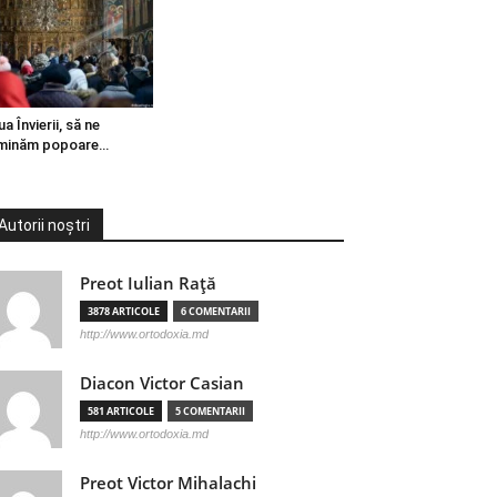
ua Învierii, să ne
minăm popoare…
Autorii noștri
Preot Iulian Raţă
3878 ARTICOLE
6 COMENTARII
http://www.ortodoxia.md
Diacon Victor Casian
581 ARTICOLE
5 COMENTARII
http://www.ortodoxia.md
Preot Victor Mihalachi