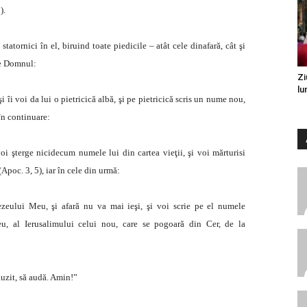
).
atornici în el, biruind toate piedicile – atât cele dinafară, cât şi
te Domnul:
Zi
lu
 îi voi da lui o pietricică albă, şi pe pietricică scris un nume nou,
 în continuare:
oi şterge nicidecum numele lui din cartea vieţii, şi voi mărturisi
(Apoc. 3, 5),
iar în cele din urmă:
ezeului Meu, şi afară nu va mai ieşi, şi voi scrie pe el numele
 al Ierusalimului celui nou, care se pogoară din Cer, de la
auzit, să audă. Amin!”