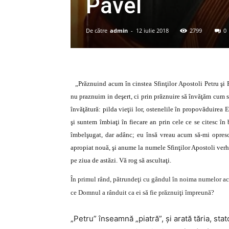
Pavel
De către
admin
-
12 iulie 2018
2799
0
„Prăznuind acum în cinstea Sfinţilor Apostoli Petru şi P
nu praznuim in deşert, ci prin prăznuire să învăţăm cum să
învăţătură: pilda vieţii lor, ostenelile în propovăduirea 
şi suntem îmbiaţi în fiecare an prin cele ce se citesc în 
îmbelşugat, dar adânc; eu însă vreau acum să-mi opresc
apropiat nouă, şi anume la numele Sfinţilor Apostoli verho
pe ziua de astăzi. Vă rog să ascultaţi.
În primul rând, pătrundeţi cu gândul în noima numelor ace
ce Domnul a rânduit ca ei să fie prăznuiţi împreună?
„Petru” înseamnă „piatră”, şi arată tăria, sta­