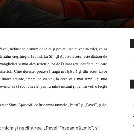
avel, trebuie sa primim de la ei şi povaţuirea cuvenita zilei, ca sa
 trăim creştineşte, iubind. La Sfinţii Apostoli totul este dătător de
Evangheliei şi mai ales scri­erile lor de Dumnezeu insuflate, cu care
biserică. Cine doreşte, poate să tragă învăţătură şi din acest izvor
 luarea-aminte, împreună cu voi, la ceea ce e mai simplu şi mai
vnici, şi să scot din ele, pentru mine însumi şi pentru voi, o lecţie
stor Sfinţi Apostoli: ce înseamnă numele „Petru” şi „Pavel”, şi de
tornicia şi neclintirea. „Pavel” înseamnă „mic”, şi