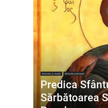
Articole şi studii
Articole preluate
Predica Sfântu
Sărbătoarea Sf