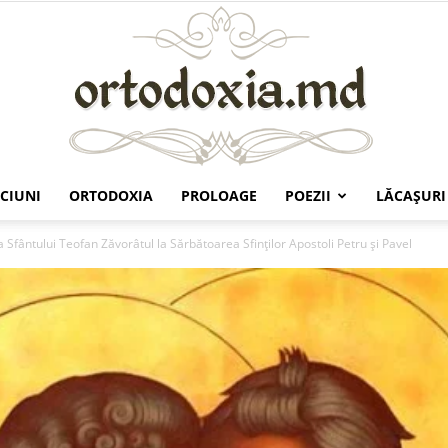
CIUNI
ORTODOXIA
PROLOAGE
POEZII
LĂCAŞURI
Ortodoxia.md
 Sfântului Teofan Zăvorâtul la Sărbătoarea Sfinţilor Apostoli Petru şi Pavel