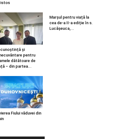
istos
Marșul pentru viață la
cea de-a II-a ediție în s.
Lucășeuca,...
cunoștință și
necuvântare pentru
mele dătătoare de
ață – din partea...
vierea Fiului văduvei din
in