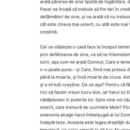
arată părerea de sine lipsită de îngâmfare, 
Pavel ne învaţă că trebuie să fim tari în credi
defăimători de sine, şi ne arată că nu trebuie 
cât este cineva mai smerit, cu atât este mai ta
creştină.
Cel ce clădeşte o casă face la început temel
prin defăimarea de sine, ca să ne întemeiem 
tuirii, aşa cum ne arată Domnul, Care e teme
n-o poate pune – şi Care, fiind mai presus d
până la moarte, şi încă moarte de cruce. Astf
şi a virtuţii creştine. De ce aşa? Pentru că
nici să facem vreun lucru bun, iar harul lui
nădăjduiesc în puterile lor. Spre cine voi că
smerit, care tremură de cuvintele Mele? Ploa
smerenia atrage harul îmbelşugat al lui Dumne
îndepărteze. Aceasta este legea dreptăţii 
împotrivă, iar celor smeriţi le dă har. Nu cre