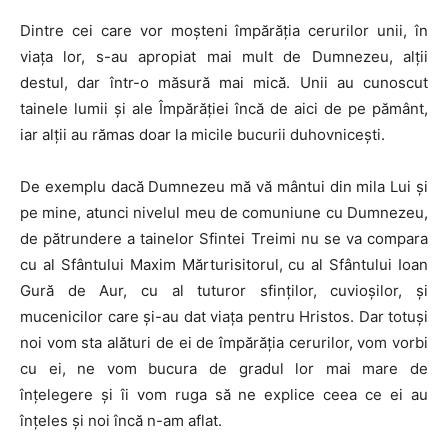
Dintre cei care vor moșteni împărăția cerurilor unii, în
viața lor, s-au apropiat mai mult de Dumnezeu, alții
destul, dar într-o măsură mai mică. Unii au cunoscut
tainele lumii și ale Împărăției încă de aici de pe pământ,
iar alții au rămas doar la micile bucurii duhovnicești.
De exemplu dacă Dumnezeu mă vă mântui din mila Lui și
pe mine, atunci nivelul meu de comuniune cu Dumnezeu,
de pătrundere a tainelor Sfintei Treimi nu se va compara
cu al Sfântului Maxim Mărturisitorul, cu al Sfântului Ioan
Gură de Aur, cu al tuturor sfinților, cuvioșilor, și
mucenicilor care și-au dat viața pentru Hristos. Dar totuși
noi vom sta alături de ei de împărăția cerurilor, vom vorbi
cu ei, ne vom bucura de gradul lor mai mare de
înțelegere și îi vom ruga să ne explice ceea ce ei au
înțeles și noi încă n-am aflat.