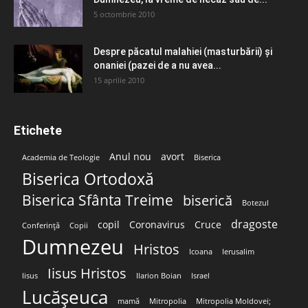
5 octombrie 2010
Despre păcatul malahiei (masturbării) şi
onaniei (pazei de a nu avea...
15 aprilie 2010
Etichete
Anul nou
avort
Academia de Teologie
Biserica
Biserica Ortodoxă
Biserica Sfânta Treime
biserică
Botezul
dragoste
copil
Coronavirus
Cruce
Conferință
Copii
Dumnezeu
Hristos
Icoana
Ierusalim
Iisus Hristos
Iisus
Ilarion Boian
Israel
Lucășeuca
mamă
Mitropolia
Mitropolia Moldovei;