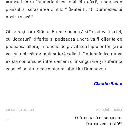
aruncați întru întunericul cel mai din afară, unde este
plânsul și scrâșnirea dinților” (Matei 8, 1). Dumnezeului
nostru slavă!”
Observați cum Sfântul Efrem spune că și în iad va fi la fel,
cu „locașuri” diferite și pedeapsa unora va fi diferită de
pedeapsa altora, în funcție de gravitatea faptelor lor, și nu
vor ști unii cât de mult suferă ceilalți.
De fapt
în iad nu va
exista comuniune între oameni ci însingurare și suferință
veșnică pentru neacceptarea iubirii lui Dumnezeu.
Claudiu Balan
Articolul precedent
Articolul următor
……
O frumoasă descoperire:
Dumnezeu există!!!