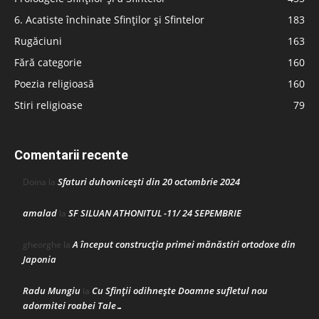
6. Acatiste închinate Sfinților și Sfintelor
183
Rugăciuni
163
Fără categorie
160
Poezia religioasă
160
Stiri religioase
79
Comentarii recente
Sfaturi duhovnicești din 20 octombrie 2024
Doina
la
amalad
SF SILUAN ATHONITUL -11/ 24 SEPEMBRIE
la
A început construcţia primei mănăstiri ortodoxe din
gheorghe
la
Japonia
Radu Mungiu
Cu Sfinții odihnește Doamne sufletul nou
la
adormitei roabei Tale…