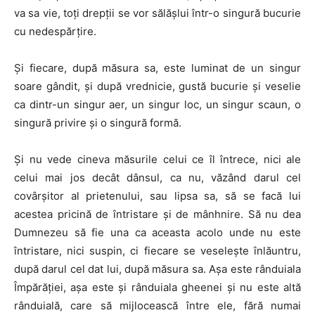
va sa vie, toți drepții se vor sălășlui într-o singură bucurie
cu nedespărțire.
Și fiecare, după măsura sa, este luminat de un singur
soare gândit, și după vrednicie, gustă bucurie și veselie
ca dintr-un singur aer, un singur loc, un singur scaun, o
singură privire și o singură formă.
Și nu vede cineva măsurile celui ce îl întrece, nici ale
celui mai jos decât dânsul, ca nu, văzând darul cel
covârșitor al prietenului, sau lipsa sa, să se facă lui
acestea pricină de întristare și de mânhnire. Să nu dea
Dumnezeu să fie una ca aceasta acolo unde nu este
întristare, nici suspin, ci fiecare se veselește înlăuntru,
după darul cel dat lui, după măsura sa. Așa este rânduiala
Împărăției, așa este și rânduiala gheenei și nu este altă
rânduială, care să mijlocească între ele, fără numai