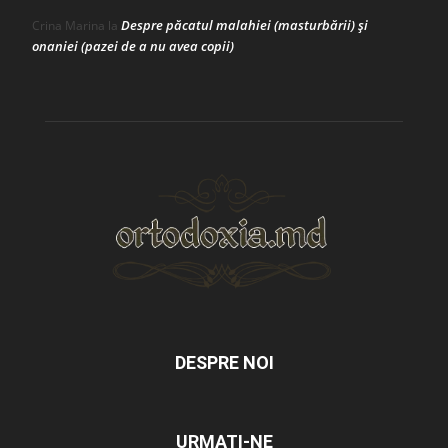
Despre păcatul malahiei (masturbării) şi
Crina Marina
la
onaniei (pazei de a nu avea copii)
DESPRE NOI
URMAȚI-NE