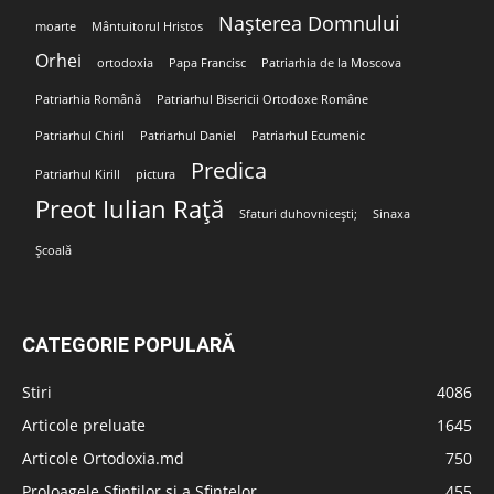
Nașterea Domnului
moarte
Mântuitorul Hristos
Orhei
ortodoxia
Papa Francisc
Patriarhia de la Moscova
Patriarhia Română
Patriarhul Bisericii Ortodoxe Române
Patriarhul Chiril
Patriarhul Daniel
Patriarhul Ecumenic
Predica
Patriarhul Kirill
pictura
Preot Iulian Rață
Sfaturi duhovnicești;
Sinaxa
Școală
CATEGORIE POPULARĂ
Stiri
4086
Articole preluate
1645
Articole Ortodoxia.md
750
Proloagele Sfinților și a Sfintelor
455