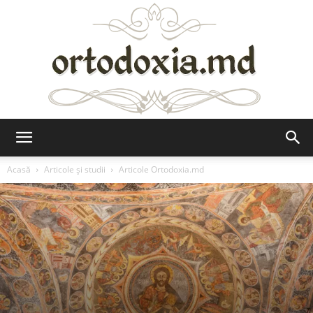
Ortodoxia.md
Acasă
Articole şi studii
Articole Ortodoxia.md