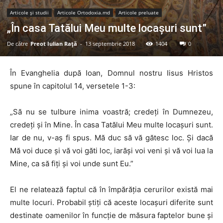
Articole şi studii
Articole Ortodoxia.md
Articole preluate
„În casa Tatălui Meu multe locaşuri sunt”
De către
Preot Iulian Raţă
-
13 septembrie 2018
1404
0
În Evanghelia după Ioan, Domnul nostru Iisus Hristos
spune în capitolul 14, versetele 1-3:
„Să nu se tulbure inima voastră; credeţi în Dumnezeu,
credeţi şi în Mine. În casa Tatălui Meu multe locaşuri sunt.
Iar de nu, v-aş fi spus. Mă duc să vă gătesc loc. Şi dacă
Mă voi duce şi vă voi găti loc, iarăşi voi veni şi vă voi lua la
Mine, ca să fiţi şi voi unde sunt Eu.”
El ne relatează faptul că în împărăția cerurilor există mai
multe locuri. Probabil știți că aceste locașuri diferite sunt
destinate oamenilor în funcție de măsura faptelor bune și