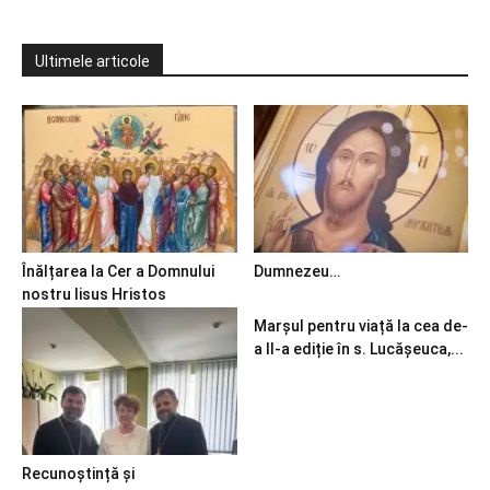
Ultimele articole
Înălțarea la Cer a Domnului
Dumnezeu…
nostru Iisus Hristos
Marșul pentru viață la cea de-
a II-a ediție în s. Lucășeuca,...
Recunoștință și