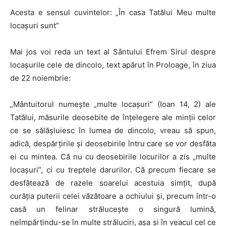
Acesta e sensul cuvintelor: „În casa Tatălui Meu multe
locaşuri sunt”
Mai jos voi reda un text al Sântului Efrem Sirul despre
locașurile cele de dincolo, text apărut în Proloage, în ziua
de 22 noiembrie:
„
M
ântuitorul numește
„multe loca
șuri
”
(Ioan 14, 2) ale
Tatălui, măsurile deosebite de înțelegere ale minții celor
ce se sălășluiesc în lumea de dincolo, vreau să spun,
adică, despărțirile și deosebirile întru care se vor desfăta
ei cu mintea. Că nu cu deosebirile locurilor a zis
„multe
loca
șuri
”,
ci cu treptele darurilor. Că precum fiecare se
desfătează de razele soarelui acestuia simțit, după
curăția puterii celei văzătoare a ochiului și, precum într-o
casă un felinar strălucește o singură lumină,
neîmpărțindu-se în multe străluciri, așa și în veacul cel ce