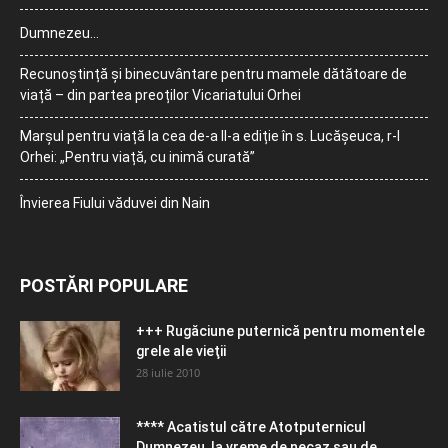
Dumnezeu…
Recunoștință și binecuvântare pentru mamele dătătoare de
viață – din partea preoților Vicariatului Orhei
Marșul pentru viață la cea de-a II-a ediție în s. Lucășeuca, r-l
Orhei: „Pentru viață, cu inimă curată”
Învierea Fiului văduvei din Nain
POSTĂRI POPULARE
+++ Rugăciune puternică pentru momentele
grele ale vieţii
28 iulie 2010
**** Acatistul către Atotputernicul
Dumnezeu, la vreme de necaz sau de...