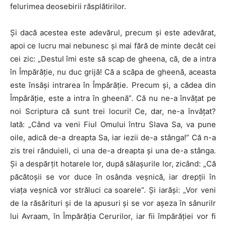
felurimea deosebirii răsplătirilor.
Și dacă acestea este adevărul, precum și este adevărat,
apoi ce lucru mai nebunesc și mai fără de minte decât cei
cei zic: „Destul îmi este să scap de gheena, că, de a intra
în Împărăție, nu duc grijă! Că a scăpa de gheenă, aceasta
este însăși intrarea în Împărăție. Precum și, a cădea din
Împărăție, este a intra în gheenă”. Că nu ne-a învățat pe
noi Scriptura că sunt trei locuri! Ce, dar, ne-a învățat?
Iată: „Când va veni Fiul Omului întru Slava Sa, va pune
oile, adică de-a dreapta Sa, iar iezii de-a stânga!” Că n-a
zis trei rânduieli, ci una de-a dreapta și una de-a stânga.
Și a despărțit hotarele lor, după sălașurile lor, zicând:
„
Că
păcătoșii se vor duce în osânda veșnică, iar drepții în
viața veșnică vor străluci ca soarele
”.
Și iarăși: „Vor veni
de la răsărituri și de la apusuri și se vor așeza în sânurilr
lui Avraam, în Împărăția Cerurilor, iar fii împărăției vor fi