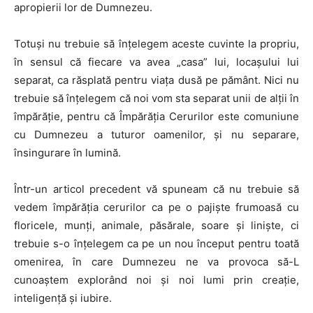
apropierii lor de Dumnezeu.
Totuși nu trebuie să înțelegem acest
e
cuvinte la propriu,
în sensul că fiecare va avea
„casa” lui, loca
șului lui
separat, ca răsplată pentru viața dusă pe pământ. Nici nu
trebuie să înțelegem că noi vom sta separat unii de alții în
împărăție, pentru că Împărăția Cerurilor este comuniune
cu Dumnezeu a tuturor oamenilor, și nu separare,
însingurare în lumină.
Într-un articol precedent vă spuneam că nu trebuie să
vedem împărăția cerurilor ca pe o pajiște frumoasă cu
floricele, munți, animale, păsărale, soare și liniște, ci
trebuie s-o înțelegem ca pe un nou început pentru toată
omenirea, în care Dumnezeu ne va provoca să-L
cunoaștem explorând noi și noi lumi prin creație,
inteligență și iubire.